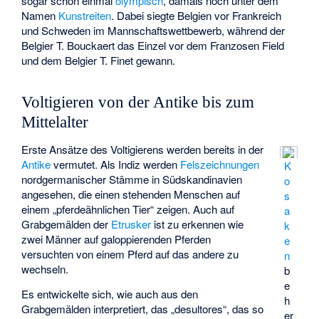
sogar schon einmal
olympisch
, damals noch unter dem
Namen
Kunstreiten
. Dabei siegte Belgien vor Frankreich
und Schweden im Mannschaftswettbewerb, während der
Belgier T. Bouckaert das Einzel vor dem Franzosen Field
und dem Belgier T. Finet gewann.
Voltigieren von der Antike bis zum
Mittelalter
Erste Ansätze des Voltigierens werden bereits in der
Antike
vermutet. Als Indiz werden
Felszeichnungen
K
nordgermanischer Stämme in Südskandinavien
o
angesehen, die einen stehenden Menschen auf
s
einem „pferdeähnlichen Tier“ zeigen. Auch auf
a
Grabgemälden der
Etrusker
ist zu erkennen wie
k
zwei Männer auf galoppierenden Pferden
e
versuchten von einem Pferd auf das andere zu
n
wechseln.
b
e
Es entwickelte sich, wie auch aus den
h
Grabgemälden interpretiert, das „desultores“, das so
er