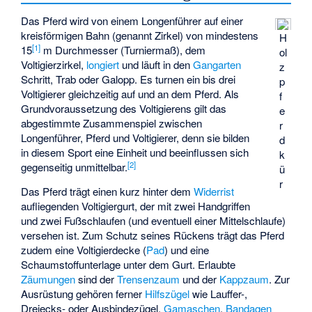
Das Pferd wird von einem Longenführer auf einer
kreisförmigen Bahn (genannt Zirkel) von mindestens
H
[
1
]
15
m Durchmesser (Turniermaß), dem
ol
Voltigierzirkel,
longiert
und läuft in den
Gangarten
z
Schritt, Trab oder Galopp. Es turnen ein bis drei
p
Voltigierer gleichzeitig auf und an dem Pferd. Als
f
Grundvoraussetzung des Voltigierens gilt das
e
abgestimmte Zusammenspiel zwischen
r
Longenführer, Pferd und Voltigierer, denn sie bilden
d
in diesem Sport eine Einheit und beeinflussen sich
k
[
2
]
gegenseitig unmittelbar.
ü
r
Das Pferd trägt einen kurz hinter dem
Widerrist
aufliegenden Voltigiergurt, der mit zwei Handgriffen
und zwei Fußschlaufen (und eventuell einer Mittelschlaufe)
versehen ist. Zum Schutz seines Rückens trägt das Pferd
zudem eine Voltigierdecke (
Pad
) und eine
Schaumstoffunterlage unter dem Gurt. Erlaubte
Zäumungen
sind der
Trensenzaum
und der
Kappzaum
. Zur
Ausrüstung gehören ferner
Hilfszügel
wie Lauffer-,
Dreiecks- oder Ausbindezügel,
Gamaschen
,
Bandagen