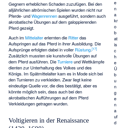
e
Gegnern erheblichen Schaden zuzufügen. Bei den
n
alljährlichen altrömischen Spielen wurden nicht nur
a
Pferde- und
Wagenrennen
ausgeführt, sondern auch
kr
akrobatische Übungen auf dem galoppierenden
o
Pferd gezeigt.
b
Auch im
Mittelalter
erlernten die
Ritter
das
at
Aufspringen auf das Pferd in ihrer Ausbildung. Die
is
[
17
]
Aufsprünge erfolgten dabei in voller
Rüstung
.
c
Zusätzlich mussten sie kunstvolle Übungen auf
h
dem Pferd ausführen. Die
Turniere
und Wettkämpfe
e
dienten zur Unterhaltung des Volkes und des
Ü
Königs. Im Spätmittelalter kam es in Mode sich bei
b
den Turnieren zu verkleiden. Zwar liegt keine
u
eindeutige Quelle vor, die dies bestätigt, aber es
n
könnte möglich sein, dass auch bei den
g
akrobatischen Aufführungen auf dem Pferd
e
Verkleidungen getragen wurden.
n
a
uf
Voltigieren in der Renaissance
d