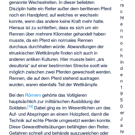
genannte Wechselreiten. In dieser beliebten
rs
Disziplin hatte ein Reiter außer dem berittenen Pferd
c
noch ein Handpferd, auf welches er wechseln
ht
konnte, wenn das andere keine Kraft mehr hatte.
e
Hieraus ist zu schließen, dass es sich um ein
n
Rennen über mehrere Kilometer gehandelt haben
n
musste, da ein Pferd ein normales Rennen
o
durchaus durchhalten würde. Abwandlungen der
c
etruskischen Wettkämpfe finden sich auch in
h
anderen antiken Kulturen. Hier musste beim „ars
in
desultoria“ auf einer bestimmten Strecke sooft wie
d
möglich zwischen zwei Pferden gewechselt werden.
e
Rennen, die auf dem Pferd stehend austragen
n
wurden, waren ebenfalls Teil der Wettkämpfe.
1
9
Bei den
Römern
gehörte das Voltigieren
5
hauptsächlich zur militärischen Ausbildung der
0
[
16
]
Soldaten.
Dabei ging es im Wesentlichen um das
er
Auf- und Abspringen an einem Holzpferd, damit die
J
Technik auf echte Pferde umgesetzt werden konnte.
a
Diese Gewandtheitsübungen befähigten den Reiter,
hr
Gefahren schnell und behände auszuweichen oder