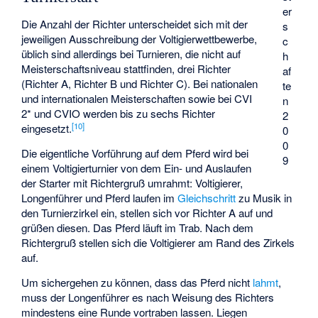
er
Die Anzahl der Richter unterscheidet sich mit der
s
jeweiligen Ausschreibung der Voltigierwettbewerbe,
c
üblich sind allerdings bei Turnieren, die nicht auf
h
Meisterschaftsniveau stattfinden, drei Richter
af
(Richter A, Richter B und Richter C). Bei nationalen
te
und internationalen Meisterschaften sowie bei CVI
n
2* und CVIO werden bis zu sechs Richter
2
[
10
]
eingesetzt.
0
0
Die eigentliche Vorführung auf dem Pferd wird bei
9
einem Voltigierturnier von dem Ein- und Auslaufen
der Starter mit Richtergruß umrahmt: Voltigierer,
Longenführer und Pferd laufen im
Gleichschritt
zu Musik in
den Turnierzirkel ein, stellen sich vor Richter A auf und
grüßen diesen. Das Pferd läuft im Trab. Nach dem
Richtergruß stellen sich die Voltigierer am Rand des Zirkels
auf.
Um sichergehen zu können, dass das Pferd nicht
lahmt
,
muss der Longenführer es nach Weisung des Richters
mindestens eine Runde vortraben lassen. Liegen