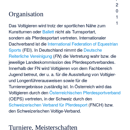
2
0
Organisation
1
1
Das Voltigieren wird trotz der sportlichen Nähe zum
Kunstturnen oder
Ballett
nicht als Turnsportart,
sondern als Pferdesportart vertreten. Internationaler
Dachverband ist die
International Federation of Equestrian
Sports
(FEI). In Deutschland nimmt die
Deutsche
Reiterliche Vereinigung
(
FN
) die Vertretung wahr bzw. die
jeweilige Landeskommission des Pferdesportverbandes.
Innerhalb der FN wird Voltigieren von dem Fachbereich
Jugend betreut, der u. a. für die Ausstellung von Voltigier-
und Longenführerausweisen sowie für die
Turnierergebnisse zuständig ist. In Österreich wird das
Voltigieren durch den
Österreichischen Pferdesportverband
(OEPS) vertreten, in der Schweiz durch den
Schweizerischen Verband für Pferdesport
(FNCH) bzw.
den Schweizerischen Voltige-Verband.
Turniere, Meisterschaften