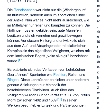
(1420–1600)
e
m
Die
Renaissance
war nicht nur die „Wiedergeburt“
P
im kulturellen, sondern auch im sportlichen Sinne
fe
der Antike. Nun war es nicht mehr ausreichend, wie
rd
im Mittelalter nur reiten und kämpfen zu können. Die
,
Höflinge mussten gebildet sein, gute Manieren
di
besitzen und sich vornehm und grazil bewegen
e
können. Vor diesem Hintergrund entwickelte sich
fü
aus dem Auf- und Abspringen der mittelalterlichen
r
Kampfspiele das eigentliche Voltigieren, welches mit
m
dem lateinischen Begriff „volte sive giri“ bezeichnet
ilit
[
17
]
wurde.
är
is
Es etablierte sich das Verfassen von Lehrbüchern
c
über „feinere“ Sportarten wie
Fechten
, Reiten und
h
Ringen
. Diese Lehrbücher enthielten unter anderem
e
genaue Anleitungen zur Methodik der
Z
beschriebenen Disziplinen. Auch über das
w
Voltigieren wurden Bücher verfasst, z. B. von
Petrus
e
[
16
]
Monti
zwischen 1492 und 1509.
In seinen
c
Werken beschrieb er Einzel- und Partnerübungen
k