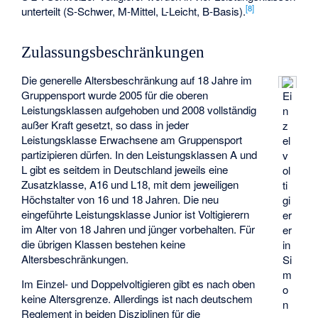
[
8
]
unterteilt (S-Schwer, M-Mittel, L-Leicht, B-Basis).
Zulassungsbeschränkungen
Die generelle Altersbeschränkung auf 18 Jahre im
Gruppensport wurde 2005 für die oberen
Ei
Leistungsklassen aufgehoben und 2008 vollständig
n
außer Kraft gesetzt, so dass in jeder
z
Leistungsklasse Erwachsene am Gruppensport
el
partizipieren dürfen. In den Leistungsklassen A und
v
L gibt es seitdem in Deutschland jeweils eine
ol
Zusatzklasse, A16 und L18, mit dem jeweiligen
ti
Höchstalter von 16 und 18 Jahren. Die neu
gi
eingeführte Leistungsklasse Junior ist Voltigierern
er
im Alter von 18 Jahren und jünger vorbehalten. Für
er
die übrigen Klassen bestehen keine
in
Altersbeschränkungen.
Si
m
Im Einzel- und Doppelvoltigieren gibt es nach oben
o
keine Altersgrenze. Allerdings ist nach deutschem
n
Reglement in beiden Disziplinen für die