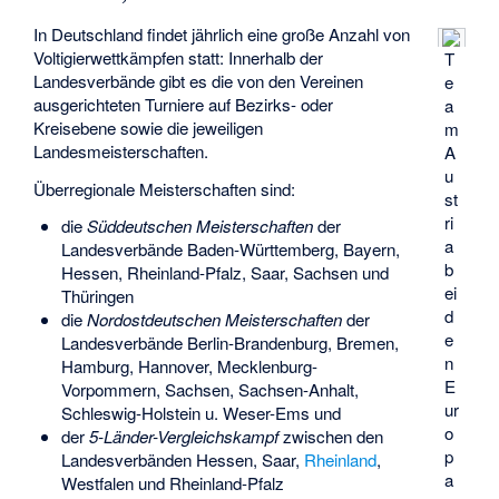
In Deutschland findet jährlich eine große Anzahl von
Voltigierwettkämpfen statt: Innerhalb der
T
Landesverbände gibt es die von den Vereinen
e
ausgerichteten Turniere auf Bezirks- oder
a
Kreisebene sowie die jeweiligen
m
Landesmeisterschaften.
A
u
Überregionale Meisterschaften sind:
st
ri
die
Süddeutschen Meisterschaften
der
a
Landesverbände
Baden-Württemberg
, Bayern,
b
Hessen
, Rheinland-Pfalz,
Saar
, Sachsen und
ei
Thüringen
d
die
Nordostdeutschen Meisterschaften
der
e
Landesverbände Berlin-Brandenburg, Bremen,
n
Hamburg, Hannover, Mecklenburg-
E
Vorpommern, Sachsen, Sachsen-Anhalt,
ur
Schleswig-Holstein u. Weser-Ems und
o
der
5-Länder-Vergleichskampf
zwischen den
p
Landesverbänden Hessen, Saar,
Rheinland
,
a
Westfalen und Rheinland-Pfalz