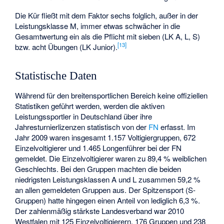
Die Kür fließt mit dem Faktor sechs folglich, außer in der
Leistungsklasse M, immer etwas schwächer in die
Gesamtwertung ein als die Pflicht mit sieben (LK A, L, S)
[
13
]
bzw. acht Übungen (LK Junior).
Statistische Daten
Während für den breitensportlichen Bereich keine offiziellen
Statistiken geführt werden, werden die aktiven
Leistungssportler in Deutschland über ihre
Jahresturnierlizenzen statistisch von der
FN
erfasst. Im
Jahr 2009 waren insgesamt 1.157 Voltigiergruppen, 672
Einzelvoltigierer und 1.465 Longenführer bei der FN
gemeldet. Die Einzelvoltigierer waren zu 89,4 % weiblichen
Geschlechts. Bei den Gruppen machten die beiden
niedrigsten Leistungsklassen A und L zusammen 59,2 %
an allen gemeldeten Gruppen aus. Der Spitzensport (S-
Gruppen) hatte hingegen einen Anteil von lediglich 6,3 %.
Der zahlenmäßig stärkste Landesverband war 2010
Westfalen mit 125 Einzelvoltigierern, 176 Gruppen und 238