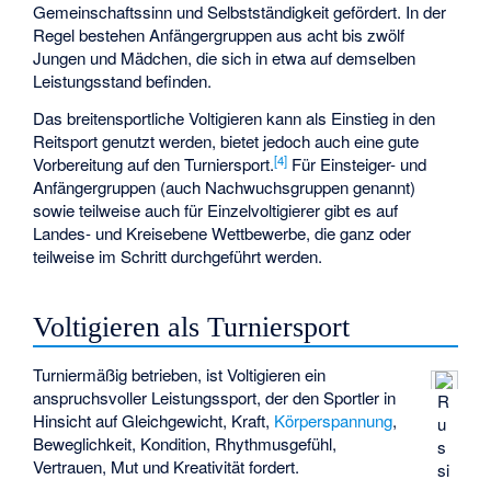
Gemeinschaftssinn und Selbstständigkeit gefördert. In der
Regel bestehen Anfängergruppen aus acht bis zwölf
Jungen und Mädchen, die sich in etwa auf demselben
Leistungsstand befinden.
Das breitensportliche Voltigieren kann als Einstieg in den
Reitsport genutzt werden, bietet jedoch auch eine gute
[
4
]
Vorbereitung auf den Turniersport.
Für Einsteiger- und
Anfängergruppen (auch Nachwuchsgruppen genannt)
sowie teilweise auch für Einzelvoltigierer gibt es auf
Landes- und Kreisebene Wettbewerbe, die ganz oder
teilweise im Schritt durchgeführt werden.
Voltigieren als Turniersport
Turniermäßig betrieben, ist Voltigieren ein
anspruchsvoller Leistungssport, der den Sportler in
R
Hinsicht auf Gleichgewicht, Kraft,
Körperspannung
,
u
Beweglichkeit, Kondition, Rhythmusgefühl,
s
Vertrauen, Mut und Kreativität fordert.
si