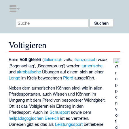
Voltigieren
Beim
Voltigieren
(
italienisch
volta
,
französisch
volte
‚Bogenschlag‘, ‚Bogensprung‘) werden
turnerische
G
und
akrobatische
Übungen auf einem sich an einer
r
Longe
im Kreis bewegenden
Pferd
ausgeführt.
u
p
Neben dem turnerischen Können sind, wie in allen
p
Pferdesportarten, auch Wissen und Können im
e
Umgang mit dem Pferd von besonderer Wichtigkeit.
n
Oft ist das Voltigieren ein Einstieg in den
v
Pferdesport. Auch im
Schulsport
sowie dem
ol
heilpädagogischen Bereich
ist es vertreten.
ti
Daneben gibt es das als
Leistungssport
betriebene
gi