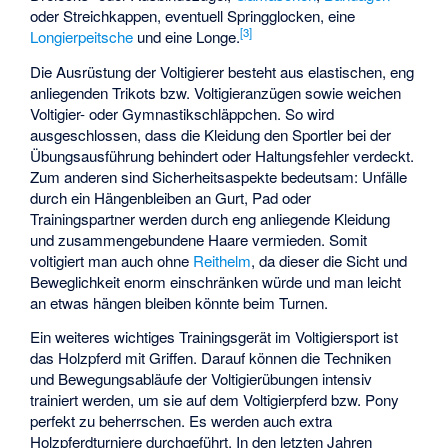
oder Streichkappen, eventuell
Springglocken
, eine
[
3
]
Longierpeitsche
und eine Longe.
Die Ausrüstung der Voltigierer besteht aus elastischen, eng
anliegenden Trikots bzw. Voltigieranzügen sowie weichen
Voltigier- oder Gymnastikschläppchen. So wird
ausgeschlossen, dass die Kleidung den Sportler bei der
Übungsausführung behindert oder Haltungsfehler verdeckt.
Zum anderen sind Sicherheitsaspekte bedeutsam: Unfälle
durch ein Hängenbleiben an Gurt, Pad oder
Trainingspartner werden durch eng anliegende Kleidung
und zusammengebundene Haare vermieden. Somit
voltigiert man auch ohne
Reithelm
, da dieser die Sicht und
Beweglichkeit enorm einschränken würde und man leicht
an etwas hängen bleiben könnte beim Turnen.
Ein weiteres wichtiges Trainingsgerät im Voltigiersport ist
das Holzpferd mit Griffen. Darauf können die Techniken
und Bewegungsabläufe der Voltigierübungen intensiv
trainiert werden, um sie auf dem Voltigierpferd bzw. Pony
perfekt zu beherrschen. Es werden auch extra
Holzpferdturniere durchgeführt. In den letzten Jahren