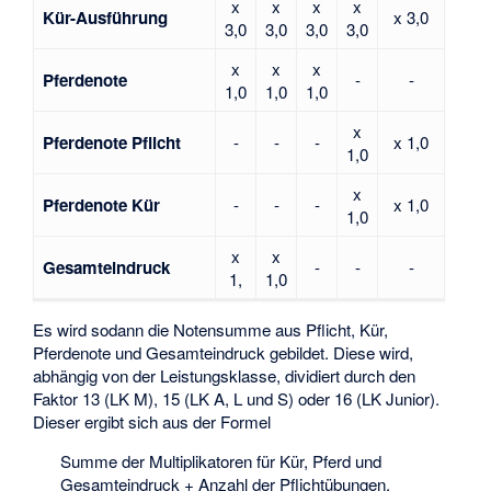
x
x
x
x
Kür-Ausführung
x 3,0
3,0
3,0
3,0
3,0
x
x
x
Pferdenote
-
-
1,0
1,0
1,0
x
Pferdenote Pflicht
-
-
-
x 1,0
1,0
x
Pferdenote Kür
-
-
-
x 1,0
1,0
x
x
Gesamteindruck
-
-
-
1,
1,0
Es wird sodann die Notensumme aus Pflicht, Kür,
Pferdenote und Gesamteindruck gebildet. Diese wird,
abhängig von der Leistungsklasse, dividiert durch den
Faktor 13 (LK M), 15 (LK A, L und S) oder 16 (LK Junior).
Dieser ergibt sich aus der Formel
Summe der Multiplikatoren für Kür, Pferd und
Gesamteindruck + Anzahl der Pflichtübungen.