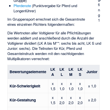
Gruppe)
fi
Pferdenote
(Punktvergabe für Pferd und
n
Longenführer)
g
Im Gruppensport errechnet sich die Gesamtnote
1
eines einzelnen Richters folgendermaßen:
Die Wertnoten aller Voltigierer für alle Pflichtübungen
werden addiert und anschließend durch die Anzahl der
Voltigierer dividiert (LK A bis M**: sechs bis acht, LK S und
Junior: sechs). Die Teilnoten für Kür, Pferd und
Gesamteindruck werden mit den nachfolgenden
Multiplikatoren verrechnet:
LK
LK
LK
LK
Bewertungselemente
Junior
A
L
M
S
x
x
x
x
Kür-Schwierigkeit
x 1,0
1,5
1,0
1,0
1,0
x
x
x
x
Kür-Gestaltung
x 2,0
1,5
2,0
2,0
2,0