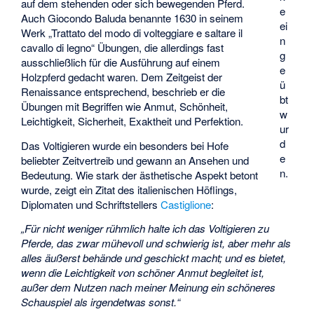
auf dem stehenden oder sich bewegenden Pferd.
e
Auch
Giocondo Baluda
benannte 1630 in seinem
ei
Werk „Trattato del modo di volteggiare e saltare il
n
cavallo di legno“ Übungen, die allerdings fast
g
ausschließlich für die Ausführung auf einem
e
Holzpferd gedacht waren. Dem Zeitgeist der
ü
Renaissance entsprechend, beschrieb er die
bt
Übungen mit Begriffen wie Anmut, Schönheit,
w
Leichtigkeit, Sicherheit, Exaktheit und Perfektion.
ur
d
Das Voltigieren wurde ein besonders bei Hofe
e
beliebter Zeitvertreib und gewann an Ansehen und
n.
Bedeutung. Wie stark der ästhetische Aspekt betont
wurde, zeigt ein Zitat des italienischen Höflings,
Diplomaten und Schriftstellers
Castiglione
:
„Für nicht weniger rühmlich halte ich das Voltigieren zu
Pferde, das zwar mühevoll und schwierig ist, aber mehr als
alles äußerst behände und geschickt macht; und es bietet,
wenn die Leichtigkeit von schöner Anmut begleitet ist,
außer dem Nutzen nach meiner Meinung ein schöneres
Schauspiel als irgendetwas sonst.“