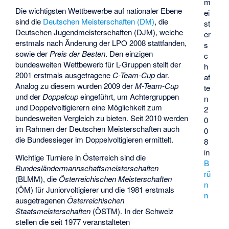
m
Die wichtigsten Wettbewerbe auf nationaler Ebene
ei
sind die
Deutschen Meisterschaften (DM)
, die
st
Deutschen Jugendmeisterschaften (DJM)
, welche
er
erstmals nach Änderung der LPO 2008 stattfanden,
s
sowie der
Preis der Besten
. Den einzigen
c
bundesweiten Wettbewerb für L-Gruppen stellt der
h
2001 erstmals ausgetragene
C-Team-Cup
dar.
af
Analog zu diesem wurden 2009 der
M-Team-Cup
te
und der
Doppelcup
eingeführt, um Achtergruppen
n
und Doppelvoltigierern eine Möglichkeit zum
2
bundesweiten Vergleich zu bieten. Seit 2010 werden
0
im Rahmen der Deutschen Meisterschaften auch
0
die Bundessieger im Doppelvoltigieren ermittelt.
8
in
Wichtige Turniere in Österreich sind die
B
Bundesländermannschaftsmeisterschaften
rü
(BLMM), die
Österreichischen Meisterschaften
n
(ÖM) für Juniorvoltigierer und die 1981 erstmals
n
ausgetragenen
Österreichischen
Staatsmeisterschaften
(ÖSTM). In der Schweiz
stellen die seit 1977 veranstalteten