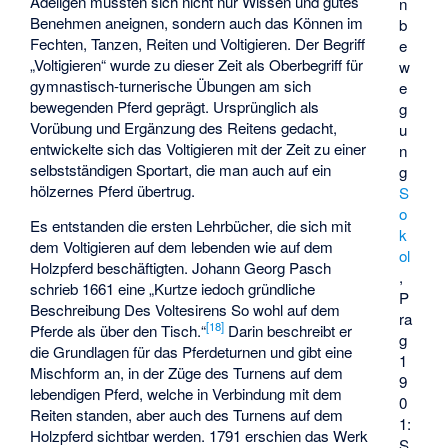
Adeligen mussten sich nicht nur Wissen und gutes
n
Benehmen aneignen, sondern auch das Können im
b
Fechten, Tanzen, Reiten und Voltigieren. Der Begriff
e
„Voltigieren“ wurde zu dieser Zeit als Oberbegriff für
w
gymnastisch-turnerische Übungen am sich
e
bewegenden Pferd geprägt. Ursprünglich als
g
Vorübung und Ergänzung des Reitens gedacht,
u
entwickelte sich das Voltigieren mit der Zeit zu einer
n
selbstständigen Sportart, die man auch auf ein
g
hölzernes Pferd übertrug.
S
o
Es entstanden die ersten Lehrbücher, die sich mit
k
dem Voltigieren auf dem lebenden wie auf dem
ol
Holzpferd beschäftigten.
Johann Georg Pasch
,
schrieb 1661 eine „Kurtze iedoch gründliche
P
Beschreibung Des Voltesirens So wohl auf dem
ra
[
18
]
Pferde als über den Tisch.“
Darin beschreibt er
g
die Grundlagen für das Pferdeturnen und gibt eine
1
Mischform an, in der Züge des Turnens auf dem
9
lebendigen Pferd, welche in Verbindung mit dem
0
Reiten standen, aber auch des Turnens auf dem
1:
Holzpferd sichtbar werden. 1791 erschien das Werk
S