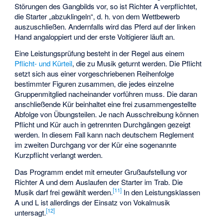
Störungen des Gangbilds vor, so ist Richter A verpflichtet,
die Starter „abzuklingeln“, d. h. von dem Wettbewerb
auszuschließen. Andernfalls wird das Pferd auf der linken
Hand angaloppiert und der erste Voltigierer läuft an.
Eine Leistungsprüfung besteht in der Regel aus einem
Pflicht- und Kürteil
, die zu Musik geturnt werden. Die Pflicht
setzt sich aus einer vorgeschriebenen Reihenfolge
bestimmter Figuren zusammen, die jedes einzelne
Gruppenmitglied nacheinander vorführen muss. Die daran
anschließende Kür beinhaltet eine frei zusammengestellte
Abfolge von Übungsteilen. Je nach Ausschreibung können
Pflicht und Kür auch in getrennten Durchgängen gezeigt
werden. In diesem Fall kann nach deutschem Reglement
im zweiten Durchgang vor der Kür eine sogenannte
Kurzpflicht verlangt werden.
Das Programm endet mit erneuter Grußaufstellung vor
Richter A und dem Auslaufen der Starter im Trab. Die
[
11
]
Musik darf frei gewählt werden.
In den Leistungsklassen
A und L ist allerdings der Einsatz von Vokalmusik
[
12
]
untersagt.