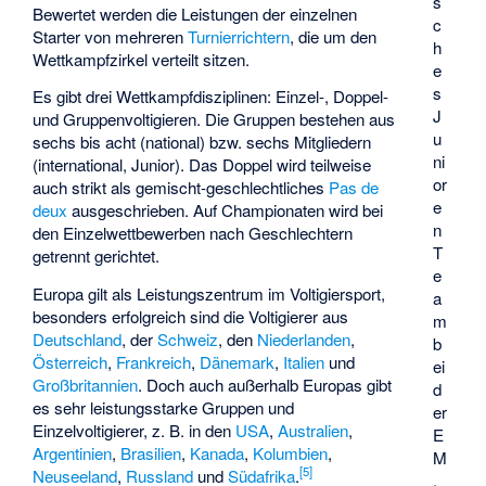
s
Bewertet werden die Leistungen der einzelnen
c
Starter von mehreren
Turnierrichtern
, die um den
h
Wettkampfzirkel verteilt sitzen.
e
s
Es gibt drei Wettkampfdisziplinen: Einzel-, Doppel-
J
und Gruppenvoltigieren. Die Gruppen bestehen aus
u
sechs bis acht (national) bzw. sechs Mitgliedern
ni
(international, Junior). Das Doppel wird teilweise
or
auch strikt als gemischt-geschlechtliches
Pas de
e
deux
ausgeschrieben. Auf Championaten wird bei
n
den Einzelwettbewerben nach Geschlechtern
T
getrennt gerichtet.
e
Europa gilt als Leistungszentrum im Voltigiersport,
a
besonders erfolgreich sind die Voltigierer aus
m
Deutschland
, der
Schweiz
, den
Niederlanden
,
b
Österreich
,
Frankreich
,
Dänemark
,
Italien
und
ei
Großbritannien
. Doch auch außerhalb Europas gibt
d
es sehr leistungsstarke Gruppen und
er
Einzelvoltigierer, z. B. in den
USA
,
Australien
,
E
Argentinien
,
Brasilien
,
Kanada
,
Kolumbien
,
M
[
5
]
Neuseeland
,
Russland
und
Südafrika
.
,