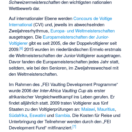
Schweizermeisterschaften
den wichtigsten nationalen
Wettbewerb dar.
Auf internationaler Ebene werden
Concours de Voltige
International
(CVI) und, jeweils im abwechselnden
Zweijahresrhythmus,
Europa- und Weltmeisterschaften
ausgetragen. Die
Europameisterschaften der Junior-
Voltigierer
gibt es seit 2005, die der Doppelvoltigierer seit
[
6
]
2009.
2015 wurden im niederländischen Ermelo erstmals
die Weltmeisterschaften der Junior-Voltigierer ausgetragen.
Davor fanden die Europameisterschaften jedes Jahr statt,
seitdem, wie bei den Senioren, im Zweijahreswechsel mit
den Weltmeisterschaften.
Im Rahmen des „FEI Vaulting Development Programme“
wurde 2006 der
Inter-Africa Vaulting Cup
als erster
afrikanischer Vergleichwettkampf ins Leben gerufen. Er
findet alljährlich statt. 2009 traten Voltigierer aus fünf
Staaten zu den Voltigierprüfungen an:
Malawi
,
Mauritius
,
Südafrika
,
Eswatini
und
Sambia
. Die Kosten für Reise und
Unterbringung der Teilnehmer werden durch den „FEI
[
7
]
Development Fund“ mitfinanziert.