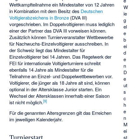
e
Wettkampfteilnahme ein Mindestalter von 12 Jahren
W
in Kombination mit dem Besitz des
Deutschen
ie
Voltigierabzeichens in Bronze
(DVA III)
g
vorgeschrieben. Im Doppelvoltigieren muss lediglich
el
einer der Partner das DVA III vorweisen können.
e
Zusätzlich können Turnierveranstalter Wettbewerbe
b
für Nachwuchs-Einzelvoltigierer ausschreiben. In
ei
der Schweiz liegt das Mindestalter für
d
Einzelvoltigierer bei 14 Jahren. Das Regelwerk der
e
FEI für internationale Voltigierturniere schreibt
n
ebenfalls 14 Jahre als Mindestalter für die
D
Teilnahme an Einzel- und Doppelwettbewerben vor.
e
Voltigierer, die jünger als 18 Jahre alt sind, können
ut
optional in der Altersklasse Junior starten. Ein
s
Wechsel der Altersklassen innerhalb einer Saison
c
[
9
]
ist nicht möglich.
h
e
Für die genannten Altersgrenzen gilt das Erreichen
n
im jeweiligen Kalenderjahr.
M
ei
Turnierstart
st