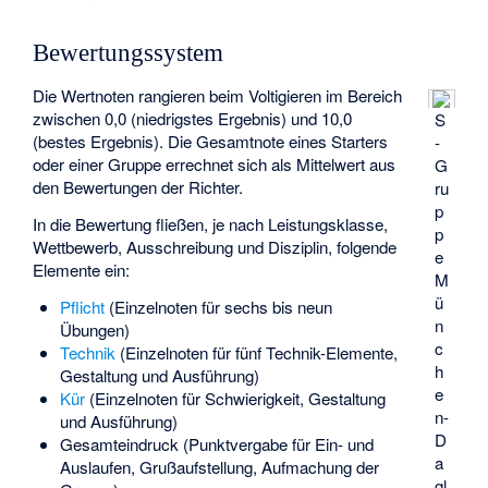
Bewertungssystem
Die Wertnoten rangieren beim Voltigieren im Bereich
zwischen 0,0 (niedrigstes Ergebnis) und 10,0
S
(bestes Ergebnis). Die Gesamtnote eines Starters
-
oder einer Gruppe errechnet sich als Mittelwert aus
G
den Bewertungen der Richter.
ru
p
In die Bewertung fließen, je nach Leistungsklasse,
p
Wettbewerb, Ausschreibung und Disziplin, folgende
e
Elemente ein:
M
ü
Pflicht
(Einzelnoten für sechs bis neun
n
Übungen)
c
Technik
(Einzelnoten für fünf Technik-Elemente,
h
Gestaltung und Ausführung)
e
Kür
(Einzelnoten für Schwierigkeit, Gestaltung
n-
und Ausführung)
D
Gesamteindruck (Punktvergabe für Ein- und
a
Auslaufen, Grußaufstellung, Aufmachung der
gl