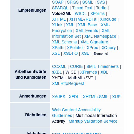
SOAP
|
SRGS
|
SSML
|
SVG
|
SPARQL
|
Timed Text
|
Turtle
|
Empfehlungen
|
WSDL
|
XForms
|
VoiceXML
XHTML
|
XHTML+RDFa
|
XInclude
|
XLink
|
XML
|
XML Base
|
XML-
Encryption
|
XML Events
|
XML
Information Set
|
XML Namespace
|
XML Schema
|
XML Signature
|
XPath
|
XPointer
|
XProc
|
XQuery
|
XSL
|
XSL-FO
|
XSLT
(
Elemente
)
CCXML
|
CURIE
|
SMIL Timesheets
|
Arbeitsentwürfe
sXBL
|
WICD
|
XFrames
|
XBL
|
und Kandidaten
XHTML+MathML+SVG |
XMLHttpRequest
Anmerkungen
XAdES
|
XFDL
|
XHTML+SMIL
|
XUP
Web Content Accessibility
Richtlinien
Guidelines
|
Multimodal Interaction
Activity
|
Markup Validation Service
Initiativen
Web Accessibility Initiative