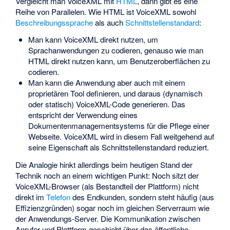
Vergleicht man VoiceXML mit
HTML
, dann gibt es eine
Reihe von Parallelen. Wie HTML ist VoiceXML sowohl
Beschreibungssprache
als auch
Schnittstellenstandard
:
Man kann VoiceXML direkt nutzen, um
Sprachanwendungen zu codieren, genauso wie man
HTML direkt nutzen kann, um Benutzeroberflächen zu
codieren.
Man kann die Anwendung aber auch mit einem
proprietären Tool definieren, und daraus (dynamisch
oder statisch) VoiceXML-Code generieren. Das
entspricht der Verwendung eines
Dokumentenmanagementsystems für die Pflege einer
Webseite. VoiceXML wird in diesem Fall weitgehend auf
seine Eigenschaft als Schnittstellenstandard reduziert.
Die Analogie hinkt allerdings beim heutigen Stand der
Technik noch an einem wichtigen Punkt: Noch sitzt der
VoiceXML-Browser (als Bestandteil der Plattform) nicht
direkt im
Telefon
des Endkunden, sondern steht häufig (aus
Effizienzgründen) sogar noch im gleichen Serverraum wie
der Anwendungs-Server. Die Kommunikation zwischen
Anrufer und Plattform geschieht über das öffentliche