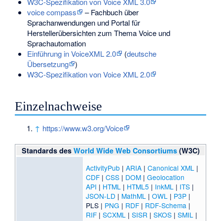
W3C-Spezifikation von Voice XML 3.0
voice compass
– Fachbuch über
Sprachanwendungen und Portal für
Herstellerübersichten zum Thema Voice und
Sprachautomation
Einführung in VoiceXML 2.0
(
deutsche
Übersetzung
)
W3C-Spezifikation von Voice XML 2.0
Einzelnachweise
↑
https://www.w3.org/Voice
Standards des
World Wide Web Consortiums
(W3C)
ActivityPub
|
ARIA
|
Canonical XML
|
CDF
|
CSS
|
DOM
|
Geolocation
API
|
HTML
|
HTML5
|
InkML
|
ITS
|
JSON-LD
|
MathML
|
OWL
|
P3P
|
PLS
|
PNG
|
RDF
|
RDF-Schema
|
RIF
|
SCXML
|
SISR
|
SKOS
|
SMIL
|