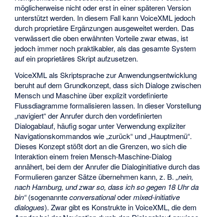
möglicherweise nicht oder erst in einer späteren Version
unterstützt werden. In diesem Fall kann VoiceXML jedoch
durch proprietäre Ergänzungen ausgeweitet werden. Das
verwässert die oben erwähnten Vorteile zwar etwas, ist
jedoch immer noch praktikabler, als das gesamte System
auf ein proprietäres Skript aufzusetzen.
VoiceXML als Skriptsprache zur Anwendungsentwicklung
beruht auf dem Grundkonzept, dass sich Dialoge zwischen
Mensch und Maschine über explizit vordefinierte
Flussdiagramme formalisieren lassen. In dieser Vorstellung
„navigiert“ der Anrufer durch den vordefinierten
Dialogablauf, häufig sogar unter Verwendung expliziter
Navigationskommandos wie „zurück“ und „Hauptmenü“.
Dieses Konzept stößt dort an die Grenzen, wo sich die
Interaktion einem freien Mensch-Maschine-Dialog
annähert, bei dem der Anrufer die Dialoginitiative durch das
Formulieren ganzer Sätze übernehmen kann, z. B.
„nein,
nach Hamburg, und zwar so, dass ich so gegen 18 Uhr da
bin“
(sogenannte
conversational
oder
mixed-initiative
dialogues
). Zwar gibt es Konstrukte in VoiceXML, die dem