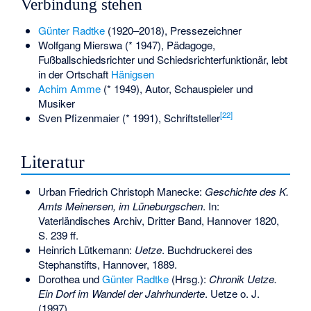
Verbindung stehen
Günter Radtke
(1920–2018), Pressezeichner
Wolfgang Mierswa
(* 1947), Pädagoge,
Fußballschiedsrichter und Schiedsrichterfunktionär, lebt
in der Ortschaft
Hänigsen
Achim Amme
(* 1949), Autor, Schauspieler und
Musiker
[
22
]
Sven Pfizenmaier
(* 1991), Schriftsteller
Literatur
Urban Friedrich Christoph Manecke:
Geschichte des K.
Amts Meinersen, im Lüneburgschen
. In:
Vaterländisches Archiv, Dritter Band, Hannover 1820,
S. 239 ff.
Heinrich Lütkemann:
Uetze
. Buchdruckerei des
Stephanstifts, Hannover, 1889.
Dorothea und
Günter Radtke
(Hrsg.):
Chronik Uetze.
Ein Dorf im Wandel der Jahrhunderte
. Uetze o. J.
(1997).