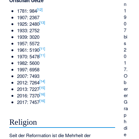
Ortschaft Uetze
n
[
12
]
1
1781: 984
9
1907: 2367
[
13
]
0
1925: 2480
7
1933: 2752
bi
1939: 3020
s
1957: 5572
[
11
]
2
1961: 5190
[
11
]
0
1970: 5478
1
1982: 5600
7.
1997: 6958
O
2007: 7493
[
14
]
b
2012: 7264
[
15
]
er
2013: 7227
[
16
]
er
2016: 7370
[
16
]
G
2017: 7457
ra
p
Religion
h
di
e
Seit der Reformation ist die Mehrheit der