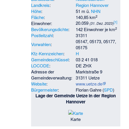
Landkreis
:
Region Hannover
Höhe
:
51 m ü.
NHN
2
Fläche
:
140,85 km
[
1
]
20.059
Einwohner:
(31. Dez. 2023)
2
Bevölkerungsdichte
:
142 Einwohner je km
Postleitzahl
:
31311
05147, 05173, 05177,
Vorwahlen
:
05175
Kfz-Kennzeichen
:
H
Gemeindeschlüssel
:
03 2 41 018
LOCODE
:
DE ZHX
Adresse der
Marktstraße 9
Gemeindeverwaltung:
31311 Uetze
Website
:
www.uetze.de
Bürgermeister
:
Florian Gahre
(
SPD
)
Lage der Gemeinde Uetze in der Region
Hannover
Karte