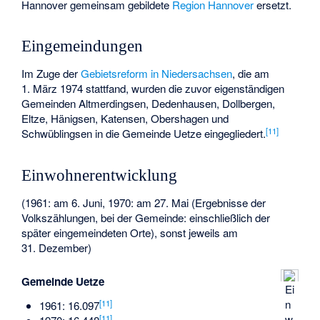
Hannover gemeinsam gebildete
Region Hannover
ersetzt.
Eingemeindungen
Im Zuge der
Gebietsreform in Niedersachsen
, die am
1. März 1974 stattfand, wurden die zuvor eigenständigen
Gemeinden Altmerdingsen, Dedenhausen, Dollbergen,
Eltze, Hänigsen, Katensen, Obershagen und
[
11
]
Schwüblingsen in die Gemeinde Uetze eingegliedert.
Einwohnerentwicklung
(1961: am 6. Juni, 1970: am 27. Mai (Ergebnisse der
Volkszählungen, bei der Gemeinde: einschließlich der
später eingemeindeten Orte), sonst jeweils am
31. Dezember)
Gemeinde Uetze
Ei
n
[
11
]
1961: 16.097
w
[
11
]