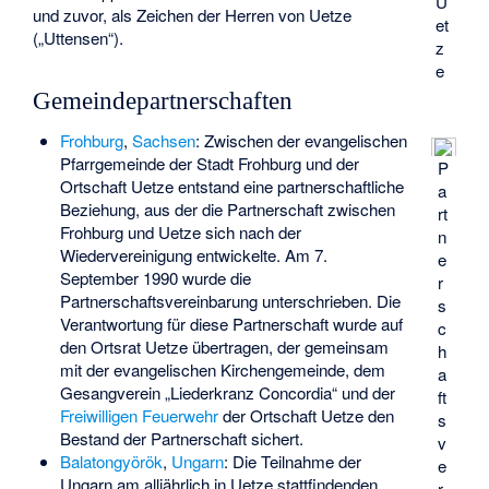
U
und zuvor, als Zeichen der Herren von Uetze
et
(„Uttensen“).
z
e
Gemeindepartnerschaften
Frohburg
,
Sachsen
: Zwischen der evangelischen
Pfarrgemeinde der Stadt Frohburg und der
P
Ortschaft Uetze entstand eine partnerschaftliche
a
Beziehung, aus der die Partnerschaft zwischen
rt
Frohburg und Uetze sich nach der
n
Wiedervereinigung entwickelte. Am 7.
e
September 1990 wurde die
r
Partnerschaftsvereinbarung unterschrieben. Die
s
Verantwortung für diese Partnerschaft wurde auf
c
den Ortsrat Uetze übertragen, der gemeinsam
h
mit der evangelischen Kirchengemeinde, dem
a
Gesangverein „Liederkranz Concordia“ und der
ft
Freiwilligen Feuerwehr
der Ortschaft Uetze den
s
Bestand der Partnerschaft sichert.
v
Balatongyörök
,
Ungarn
: Die Teilnahme der
e
Ungarn am alljährlich in Uetze stattfindenden
r