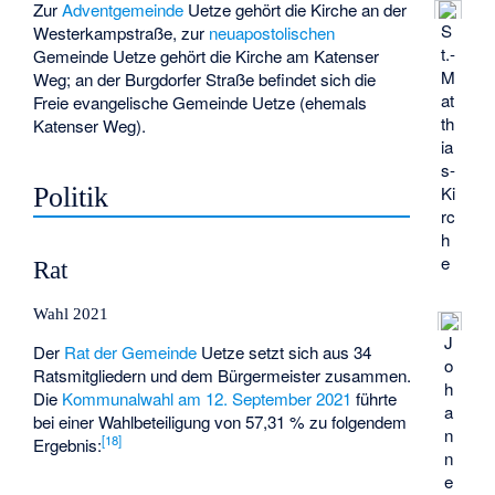
Zur
Adventgemeinde
Uetze gehört die Kirche an der
S
Westerkampstraße, zur
neuapostolischen
t.-
Gemeinde Uetze gehört die Kirche am Katenser
M
Weg; an der Burgdorfer Straße befindet sich die
at
Freie evangelische Gemeinde Uetze (ehemals
th
Katenser Weg).
ia
s-
Politik
Ki
rc
h
e
Rat
Wahl 2021
J
Der
Rat der Gemeinde
Uetze setzt sich aus 34
o
Ratsmitgliedern und dem Bürgermeister zusammen.
h
Die
Kommunalwahl am 12. September 2021
führte
a
bei einer Wahlbeteiligung von 57,31 % zu folgendem
n
[
18
]
Ergebnis:
n
e