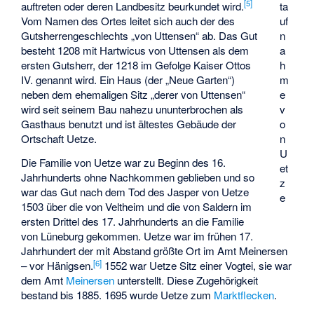
[
5
]
auftreten oder deren Landbesitz beurkundet wird.
ta
Vom Namen des Ortes leitet sich auch der des
uf
Gutsherrengeschlechts „von Uttensen“ ab. Das Gut
n
besteht 1208 mit Hartwicus von Uttensen als dem
a
ersten Gutsherr, der 1218 im Gefolge Kaiser Ottos
h
IV. genannt wird. Ein Haus (der „Neue Garten“)
m
neben dem ehemaligen Sitz „derer von Uttensen“
e
wird seit seinem Bau nahezu ununterbrochen als
v
Gasthaus benutzt und ist ältestes Gebäude der
o
Ortschaft Uetze.
n
U
Die Familie von Uetze war zu Beginn des 16.
et
Jahrhunderts ohne Nachkommen geblieben und so
z
war das Gut nach dem Tod des Jasper von Uetze
e
1503 über die von Veltheim und die von Saldern im
ersten Drittel des 17. Jahrhunderts an die Familie
von Lüneburg gekommen. Uetze war im frühen 17.
Jahrhundert der mit Abstand größte Ort im Amt Meinersen
[
6
]
– vor Hänigsen.
1552 war Uetze Sitz einer Vogtei, sie war
dem Amt
Meinersen
unterstellt. Diese Zugehörigkeit
bestand bis 1885. 1695 wurde Uetze zum
Marktflecken
.