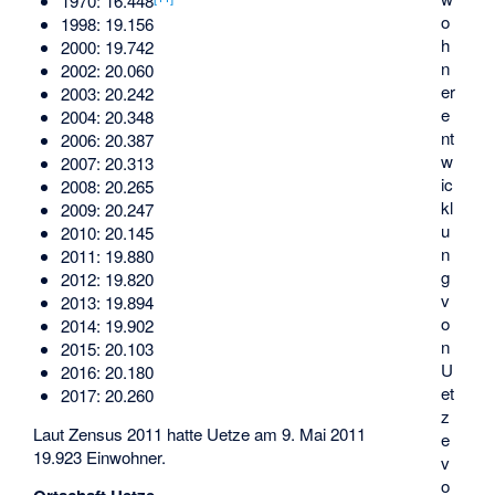
1970: 16.448
o
1998: 19.156
h
2000: 19.742
n
2002: 20.060
er
2003: 20.242
e
2004: 20.348
nt
2006: 20.387
w
2007: 20.313
ic
2008: 20.265
kl
2009: 20.247
u
2010: 20.145
n
2011: 19.880
g
2012: 19.820
v
2013: 19.894
o
2014: 19.902
n
2015: 20.103
U
2016: 20.180
et
2017: 20.260
z
Laut Zensus 2011 hatte Uetze am 9. Mai 2011
e
19.923 Einwohner.
v
o