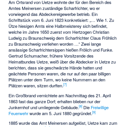
Am Ortsrand von Uetze wohnte der für den Bereich des
Amtes Meinersen zuständige Scharfrichter, wo er
vorwiegend das Abdeckereigewerbe betrieb. Ein
Schriftstück vom 6. Juni 1823 konkretisiert: „… Wie 1. Zu
Ütze hiesigen Amts eine Halbmeisterey sich befindet,
welche im Jahre 1650 zuerst vom Hertzogen Christian
Ludwig zu Braunschweig dem Scharfrichter Claus Fröhlich
zu Braunschweig verliehen worden …“ Zwei lange
ansässige Scharfrichtersippen hießen Frölich und Funke.
Gertrud Schumacher, frühere Vorsitzende des
Heimatbundes Uetze, weiß über die Abdecker in Uetze zu
berichten, dass sie geschwärzte Hände hatten und
geächtete Personen waren, die nur auf den paar billigen
Plätzen unter dem Turm, wo keine Nummern an den
[
7
]
Plätzen waren, sitzen durften.
Ein Großbrand vernichtete am Nachmittag des 21. April
1863 fast das ganze Dorf; erhalten blieben nur der
[
8
]
Junkernhof und umliegende Gebäude.
Die
Freiwillige
[
9
]
Feuerwehr
wurde am 5. Juni 1880 gegründet.
1885 wurde das Amt Meinersen aufgelöst, Uetze kam zum