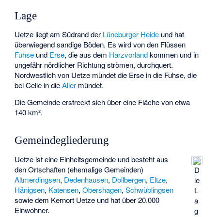
Lage
Uetze liegt am Südrand der
Lüneburger Heide
und hat
überwiegend sandige Böden. Es wird von den Flüssen
Fuhse
und
Erse
, die aus dem
Harzvorland
kommen und in
ungefähr nördlicher Richtung strömen, durchquert.
Nordwestlich von Uetze mündet die Erse in die Fuhse, die
bei Celle in die
Aller
mündet.
Die Gemeinde erstreckt sich über eine Fläche von etwa
140 km².
Gemeindegliederung
Uetze ist eine Einheitsgemeinde und besteht aus
den Ortschaften (ehemalige Gemeinden)
D
Altmerdingsen
,
Dedenhausen
,
Dollbergen
,
Eltze
,
ie
Hänigsen
,
Katensen
,
Obershagen
,
Schwüblingsen
L
sowie dem Kernort Uetze und hat über 20.000
a
Einwohner.
g