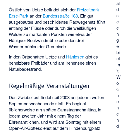
al
d
Östlich von Uetze befindet sich der
Freizeitpark
s
Erse-Park
an der
Bundesstraße 188
. Ein gut
e
ausgebautes und beschildertes Radwegenetz führt
e
entlang der Flüsse oder durch die weitläufigen
n
Wälder zu markanten Punkten wie etwa der
g
Hänigser Bockwindmühle oder den drei
e
Wassermühlen der Gemeinde.
bi
In den Ortschaften Uetze und
Hänigsen
gibt es
et
beheizbare Freibäder und am Irenensee einen
m
Naturbadestrand.
it
W
o
Regelmäßige Veranstaltungen
c
h
Das Zwiebelfest findet seit 2003 an jedem zweiten
e
Septemberwochenende statt. Es beginnt
n
üblicherweise am späten Samstagnachmittag, in
e
jedem zweiten Jahr mit einem Tag der
n
Ehrenamtlichen, und wird am Sonntag mit einem
d
Open-Air-Gottesdienst auf dem Hindenburgplatz