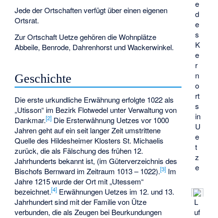
e
Jede der Ortschaften verfügt über einen eigenen
d
Ortsrat.
e
s
Zur Ortschaft Uetze gehören die Wohnplätze
K
Abbeile, Benrode, Dahrenhorst und Wackerwinkel.
e
r
n
Geschichte
o
rt
Die erste urkundliche Erwähnung erfolgte 1022 als
s
„Utisson“ im Bezirk Flotwedel unter Verwaltung von
in
[
2
]
Dankmar.
Die Ersterwähnung Uetzes vor 1000
U
Jahren geht auf ein seit langer Zeit umstrittene
e
Quelle des Hildesheimer Klosters St. Michaelis
t
zurück, die als Fälschung des frühen 12.
z
Jahrhunderts bekannt ist, (im Güterverzeichnis des
e
[
3
]
Bischofs Bernward im Zeitraum 1013 – 1022).
Im
Jahre 1215 wurde der Ort mit „Utessem“
[
4
]
bezeichnet.
Erwähnungen Uetzes im 12. und 13.
Jahrhundert sind mit der Familie von Ütze
L
verbunden, die als Zeugen bei Beurkundungen
uf