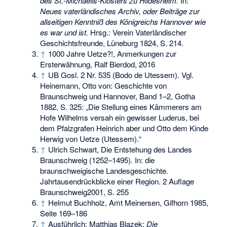
des St.-Michaelis-Klosters zu Hildesheim.
In:
Neues vaterländisches Archiv, oder Beiträge zur
allseitigen Kenntniß des Königreichs Hannover wie
es war und ist.
Hrsg.: Verein Vaterländischer
Geschichtsfreunde, Lüneburg 1824, S. 214.
↑
1000 Jahre Uetze?!, Anmerkungen zur
Ersterwähnung, Ralf Bierdod, 2016
↑
UB Gosl. 2 Nr. 535 (Bodo de Utessem). Vgl.
Heinemann, Otto von: Geschichte von
Braunschweig und Hannover, Band 1–2, Gotha
1882, S. 325: „Die Stellung eines Kämmerers am
Hofe Wilhelms versah ein gewisser Luderus, bei
dem Pfalzgrafen Heinrich aber und Otto dem Kinde
Herwig von Uetze (Utessem).“
↑
Ulrich Schwart, Die Entstehung des Landes
Braunschweig (1252–1495). In: die
braunschweigische Landesgeschichte.
Jahrtausendrückblicke einer Region. 2 Auflage
Braunschweig2001, S. 255
↑
Helmut Buchholz, Amt Meinersen, Gifhorn 1985,
Seite 169–186
↑
Ausführlich: Matthias Blazek:
Die