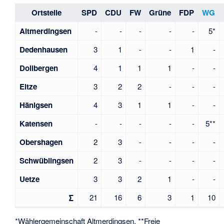
Ortsteile
SPD
CDU
FW
Grüne
FDP
WG
Altmerdingsen
-
-
-
-
-
5*
Dedenhausen
3
1
-
-
1
-
Dollbergen
4
1
1
1
-
-
Eltze
3
2
2
-
-
-
Hänigsen
4
3
1
1
-
-
Katensen
-
-
-
-
-
5**
Obershagen
2
3
-
-
-
-
Schwüblingsen
2
3
-
-
-
-
Uetze
3
3
2
1
-
-
∑
21
16
6
3
1
10
*Wählergemeinschaft Altmerdingsen, **Freie