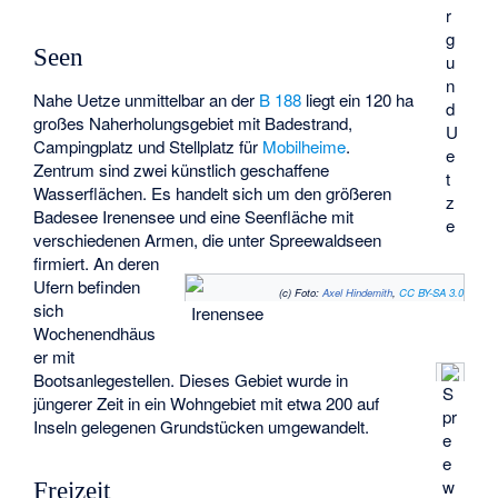
r
g
Seen
u
n
Nahe Uetze unmittelbar an der
B 188
liegt ein 120 ha
d
großes Naherholungsgebiet mit Badestrand,
U
Campingplatz und Stellplatz für
Mobilheime
.
e
Zentrum sind zwei künstlich geschaffene
t
Wasserflächen. Es handelt sich um den größeren
z
Badesee
Irenensee
und eine Seenfläche mit
e
verschiedenen Armen, die unter
Spreewaldseen
firmiert. An deren
Ufern befinden
(c) Foto:
Axel Hindemith
,
CC BY-SA 3.0
sich
Irenensee
Wochenendhäus
er mit
Bootsanlegestellen. Dieses Gebiet wurde in
S
jüngerer Zeit in ein Wohngebiet mit etwa 200 auf
pr
Inseln gelegenen Grundstücken umgewandelt.
e
e
w
Freizeit