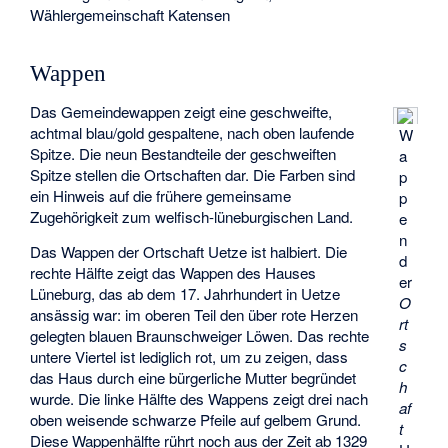
Wählergemeinschaft Katensen
Wappen
Das Gemeindewappen zeigt eine geschweifte,
achtmal blau/gold gespaltene, nach oben laufende
W
Spitze. Die neun Bestandteile der geschweiften
a
Spitze stellen die Ortschaften dar. Die Farben sind
p
ein Hinweis auf die frühere gemeinsame
p
Zugehörigkeit zum welfisch-lüneburgischen Land.
e
n
Das Wappen der Ortschaft Uetze ist halbiert. Die
d
rechte Hälfte zeigt das Wappen des Hauses
er
Lüneburg, das ab dem 17. Jahrhundert in Uetze
O
ansässig war: im oberen Teil den über rote Herzen
rt
gelegten blauen Braunschweiger Löwen. Das rechte
s
untere Viertel ist lediglich rot, um zu zeigen, dass
c
das Haus durch eine bürgerliche Mutter begründet
h
wurde. Die linke Hälfte des Wappens zeigt drei nach
af
oben weisende schwarze Pfeile auf gelbem Grund.
t
Diese Wappenhälfte rührt noch aus der Zeit ab 1329