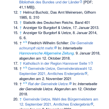
Bibliothek des Bundes und der Länder
[PDF;
41,1
MB
]).
↑
Helmut Bucholz, Das Amt Meinersen, Gifhorn
1985, S. 310
↑
Statistik des Deutschen Reichs. Band 401
↑
Anzeiger für Burgdorf & Uetze, 17. Januar 2013.
↑
Anzeiger für Burgdorf & Uetze, 8. Januar 2014,
S. 6.
a
b
↑
Friedrich-Wilhelm Schiller:
Die Gemeinde
schrumpft nicht mehr.
In:
Internetseite
Hannoversche Allgemeine Zeitung
.
9. Januar 2018,
abgerufen am 12. Oktober 2018
.
↑
Katholisch in der Region Hannover Seite 1
a
b
↑
Gemeinde Uetze, Gemeinderatswahl 12.
September 2021, Amtliches Endergebnis
,
abgerufen am 2. November 2021
a
b
↑
Rat der Gemeinde Uetze.
In:
Internetseite
der Gemeinde Uetze.
Abgerufen am 12. Oktober
2018.
↑
Gemeinde Uetze, Wahl des Bürgermeisters am
12. September 2021, Amtliches Endergebnis
,