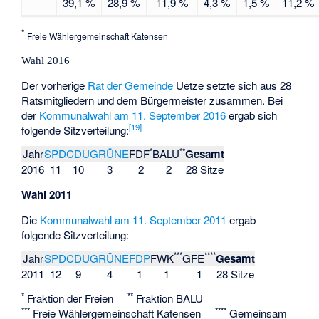
39,1 %
28,9 %
11,9 %
4,3 %
1,5 %
11,2 %
*
Freie Wählergemeinschaft Katensen
Wahl 2016
Der vorherige
Rat der Gemeinde
Uetze setzte sich aus 28
Ratsmitgliedern und dem Bürgermeister zusammen. Bei
der
Kommunalwahl am 11. September 2016
ergab sich
[
19
]
folgende Sitzverteilung:
*
**
Jahr
SPD
CDU
GRÜNE
FDF
BALU
Gesamt
2016
11
10
3
2
2
28 Sitze
Wahl 2011
Die
Kommunalwahl am 11. September 2011
ergab
folgende Sitzverteilung:
***
****
Jahr
SPD
CDU
GRÜNE
FDP
FWK
GFE
Gesamt
2011
12
9
4
1
1
1
28 Sitze
*
**
Fraktion der Freien
Fraktion BALU
***
****
Freie Wählergemeinschaft Katensen
Gemeinsam