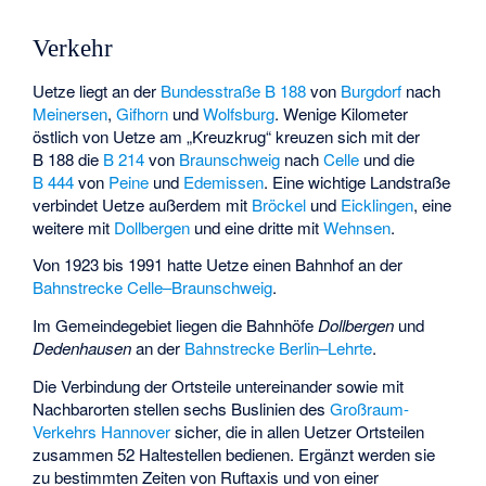
Verkehr
Uetze liegt an der
Bundesstraße
B 188
von
Burgdorf
nach
Meinersen
,
Gifhorn
und
Wolfsburg
. Wenige Kilometer
östlich von Uetze am „Kreuzkrug“ kreuzen sich mit der
B 188 die
B 214
von
Braunschweig
nach
Celle
und die
B 444
von
Peine
und
Edemissen
. Eine wichtige Landstraße
verbindet Uetze außerdem mit
Bröckel
und
Eicklingen
, eine
weitere mit
Dollbergen
und eine dritte mit
Wehnsen
.
Von 1923 bis 1991 hatte Uetze einen Bahnhof an der
Bahnstrecke Celle–Braunschweig
.
Im Gemeindegebiet liegen die Bahnhöfe
Dollbergen
und
Dedenhausen
an der
Bahnstrecke Berlin–Lehrte
.
Die Verbindung der Ortsteile untereinander sowie mit
Nachbarorten stellen sechs Buslinien des
Großraum-
Verkehrs Hannover
sicher, die in allen Uetzer Ortsteilen
zusammen 52 Haltestellen bedienen. Ergänzt werden sie
zu bestimmten Zeiten von Ruftaxis und von einer