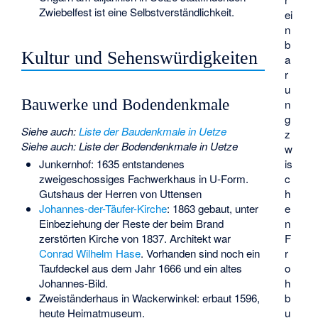
Zwiebelfest ist eine Selbstverständlichkeit.
ei
n
b
Kultur und Sehenswürdigkeiten
a
r
u
Bauwerke und Bodendenkmale
n
g
Siehe auch
:
Liste der Baudenkmale in Uetze
z
Siehe auch
:
Liste der Bodendenkmale in Uetze
w
is
Junkernhof
: 1635 entstandenes
c
zweigeschossiges Fachwerkhaus in U-Form.
h
Gutshaus der Herren von Uttensen
e
Johannes-der-Täufer-Kirche
: 1863 gebaut, unter
n
Einbeziehung der Reste der beim Brand
F
zerstörten Kirche von 1837. Architekt war
r
Conrad Wilhelm Hase
. Vorhanden sind noch ein
o
Taufdeckel aus dem Jahr 1666 und ein altes
h
Johannes-Bild.
b
Zweiständerhaus in Wackerwinkel: erbaut 1596,
u
heute Heimatmuseum.