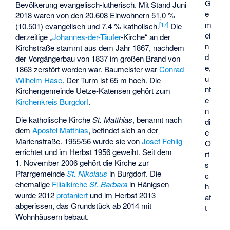
G
Bevölkerung evangelisch-lutherisch. Mit Stand Juni
e
2018 waren von den 20.608 Einwohnern 51,0 %
m
[
17
]
(10.501) evangelisch und 7,4 % katholisch.
Die
ei
derzeitige „
Johannes-der-Täufer
-Kirche“ an der
n
Kirchstraße stammt aus dem Jahr 1867, nachdem
d
der Vorgängerbau von 1837 im großen Brand von
e,
1863 zerstört worden war. Baumeister war
Conrad
u
Wilhelm Hase
. Der Turm ist 65 m hoch. Die
nt
Kirchengemeinde Uetze-Katensen gehört zum
e
Kirchenkreis Burgdorf
.
n
Die katholische Kirche
St. Matthias
, benannt nach
di
dem
Apostel
Matthias
, befindet sich an der
e
Marienstraße. 1955/56 wurde sie von
Josef Fehlig
O
errichtet und im Herbst 1956 geweiht. Seit dem
rt
1. November 2006 gehört die Kirche zur
s
Pfarrgemeinde
St. Nikolaus
in Burgdorf. Die
c
ehemalige
Filialkirche
St. Barbara
in Hänigsen
h
wurde 2012
profaniert
und im Herbst 2013
af
abgerissen, das Grundstück ab 2014 mit
t
Wohnhäusern bebaut.