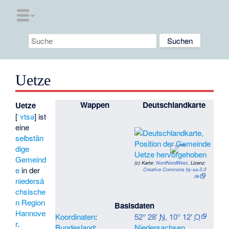
Uetze
Wappen
Deutschlandkarte
Uetze
[
ˈʏtsə
] ist
eine
selbstän
dige
Gemeind
(c)
Karte:
NordNordWest
, Lizenz:
e
in der
Creative Commons by-sa-3.0
de
niedersä
chsische
n
Region
Basisdaten
Hannove
Koordinaten
:
52° 28′
N
,
10° 12′
O
r
.
Bundesland
:
Niedersachsen