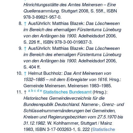
Hinrichtungsstätte des Amtes Meinersen – Eine
Quellensammlung.
Stuttgart 2008, S. 55ff.,
ISBN
978-3-89821-957-0
.
↑
Ausführlich: Matthias Blazek:
Das Löschwesen
im Bereich des ehemaligen Fürstentums Lüneburg
von den Anfängen bis 1900.
Adelheidsdorf 2006,
S. 226 ff.,
ISBN 978-3-00-019837-3
.
↑
Ausführlich: Matthias Blazek:
Das Löschwesen
im Bereich des ehemaligen Fürstentums Lüneburg
von den Anfängen bis 1900.
Adelheidsdorf 2006,
S. 404 ff.
↑
Helmut Buchholz:
Das Amt Meinersen von
1532–1885 – mit dem Erbregister von 1616.
Hrsg.:
Gemeinde Meinersen. Meinersen 1983–1985.
a
b
c
d
e
↑
Statistisches Bundesamt
(Hrsg.):
Historisches Gemeindeverzeichnis für die
Bundesrepublik Deutschland. Namens-, Grenz- und
Schlüsselnummernänderungen bei Gemeinden,
Kreisen und Regierungsbezirken vom 27.5.1970 bis
31.12.1982
. W. Kohlhammer, Stuttgart / Mainz
1983,
ISBN 3-17-003263-1
,
S.
222
(
Statistische