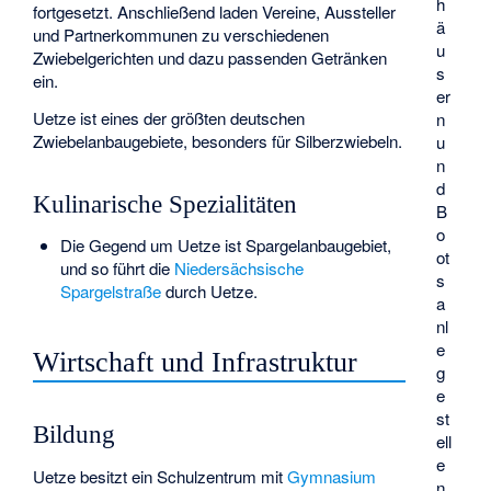
h
fortgesetzt. Anschließend laden Vereine, Aussteller
ä
und Partnerkommunen zu verschiedenen
u
Zwiebelgerichten und dazu passenden Getränken
s
ein.
er
Uetze ist eines der größten deutschen
n
Zwiebelanbaugebiete, besonders für Silberzwiebeln.
u
n
d
Kulinarische Spezialitäten
B
o
Die Gegend um Uetze ist Spargelanbaugebiet,
ot
und so führt die
Niedersächsische
s
Spargelstraße
durch Uetze.
a
nl
e
Wirtschaft und Infrastruktur
g
e
st
Bildung
ell
e
Uetze besitzt ein Schulzentrum mit
Gymnasium
n