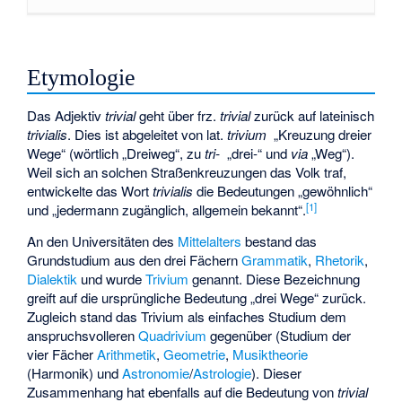
Etymologie
Das Adjektiv
trivial
geht über frz.
trivial
zurück auf lateinisch
trivialis
. Dies ist abgeleitet von lat.
trivium
„Kreuzung dreier
Wege“ (wörtlich „Dreiweg“, zu
tri-
„drei-“ und
via
„Weg“).
Weil sich an solchen Straßenkreuzungen das Volk traf,
entwickelte das Wort
trivialis
die Bedeutungen „gewöhnlich“
[
1
]
und „jedermann zugänglich, allgemein bekannt“.
An den Universitäten des
Mittelalters
bestand das
Grundstudium aus den drei Fächern
Grammatik
,
Rhetorik
,
Dialektik
und wurde
Trivium
genannt. Diese Bezeichnung
greift auf die ursprüngliche Bedeutung „drei Wege“ zurück.
Zugleich stand das Trivium als einfaches Studium dem
anspruchsvolleren
Quadrivium
gegenüber (Studium der
vier Fächer
Arithmetik
,
Geometrie
,
Musiktheorie
(Harmonik) und
Astronomie
/
Astrologie
). Dieser
Zusammenhang hat ebenfalls auf die Bedeutung von
trivial