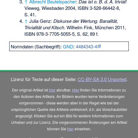
↑
Albrecht Beutelspacher
:
Das ist o. B. d. A. trivial!
Vieweg, Wiesbaden 2004,
ISBN 3-528-66442-8
,
S. 41.
↑
Julia Genz:
Diskurse der Wertung. Banalität,
Trivialität und Kitsch.
Wilhelm Fink, München 2011,
ISBN 978-3-7705-5055-5
, S. 62, 89 f.
Normdaten (Sachbegriff):
GND
:
4484343-4
Lizenz für Texte auf dieser Seite:
CC-BY-SA 3.0 Unported
.
Der original-Artikel ist
hier
abrufbar.
Hier
finden Sie Informationen zu
den Autoren des Artikels. An Bildern wurden keine Veränderungen
vorgenommen - diese werden aber in der Regel wie bei der
ursprünglichen Quelle des Artikels verkleinert, d.h. als Vorschaubilder
angezeigt. Klicken Sie auf ein Bild für weitere Informationen zum
Urheber und zur Lizenz. Die vorgenommenen Änderungen am Artikel
können Sie
hier
einsehen.