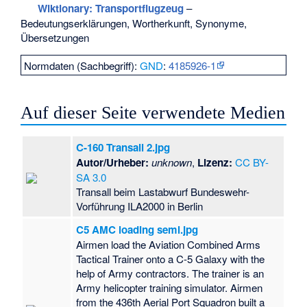
Wiktionary: Transportflugzeug
–
Bedeutungserklärungen, Wortherkunft, Synonyme,
Übersetzungen
Normdaten (Sachbegriff):
GND
:
4185926-1
Auf dieser Seite verwendete Medien
C-160 Transall 2.jpg
Autor/Urheber:
unknown
,
Lizenz:
CC BY-
SA 3.0
Transall beim Lastabwurf Bundeswehr-
Vorführung ILA2000 in Berlin
C5 AMC loading semi.jpg
Airmen load the Aviation Combined Arms
Tactical Trainer onto a C-5 Galaxy with the
help of Army contractors. The trainer is an
Army helicopter training simulator. Airmen
from the 436th Aerial Port Squadron built a