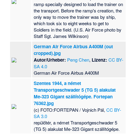
ramp specially designed to load the trainer on
the transport. Before the ramp's creation, the
only way to move the trainer was by ship,
which took six to eight weeks to get to
Soldiers in the field. (U.S. Air Force photo by
Staff Sgt. James Wilkinson)
German Air Force Airbus A400M (out
cropped).jpg
Autor/Urheber:
Peng Chen
,
Lizenz:
CC BY-
SA 4.0
German Air Force Airbus A400M
Szentes 1944, a német
Transportgeschwader 5 (TG 5) alakulat
Me-323 Gigant szállítógépe. Fortepan
76362.jpg
(c) FOTO:FORTEPAN / Vojnich Pál,
CC BY-
SA 3.0
repülőtér, a német Transportgeschwader 5
(TG 5) alakulat Me-323 Gigant szállítógépe.