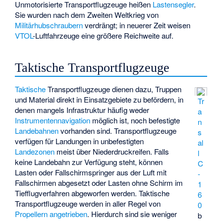
Unmotorisierte Transportflugzeuge heißen
Lastensegler
.
Sie wurden nach dem Zweiten Weltkrieg von
Militärhubschraubern
verdrängt; in neuerer Zeit weisen
VTOL
-Luftfahrzeuge eine größere Reichweite auf.
Taktische Transportflugzeuge
Taktische
Transportflugzeuge dienen dazu, Truppen
und Material direkt in Einsatzgebiete zu befördern, in
Tr
denen mangels Infrastruktur häufig weder
a
Instrumentennavigation
möglich ist, noch befestigte
n
Landebahnen
vorhanden sind. Transportflugzeuge
s
verfügen für Landungen in unbefestigten
al
Landezonen
meist über Niederdruckreifen. Falls
l
keine Landebahn zur Verfügung steht, können
C
Lasten oder Fallschirmspringer aus der Luft mit
-
Fallschirmen abgesetzt oder Lasten ohne Schirm im
1
Tiefflugverfahren abgeworfen werden. Taktische
6
Transportflugzeuge werden in aller Regel von
0
Propellern
angetrieben
. Hierdurch sind sie weniger
b