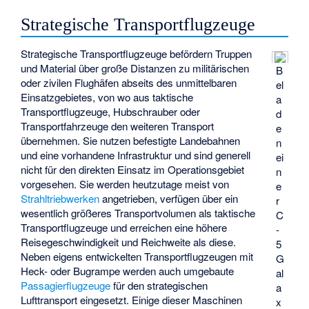
Strategische Transportflugzeuge
Strategische Transportflugzeuge befördern Truppen
und Material über große Distanzen zu militärischen
B
oder zivilen Flughäfen abseits des unmittelbaren
el
Einsatzgebietes, von wo aus taktische
a
Transportflugzeuge, Hubschrauber oder
d
Transportfahrzeuge den weiteren Transport
e
übernehmen. Sie nutzen befestigte Landebahnen
n
und eine vorhandene Infrastruktur und sind generell
ei
nicht für den direkten Einsatz im Operationsgebiet
n
vorgesehen. Sie werden heutzutage meist von
e
Strahltriebwerken
angetrieben, verfügen über ein
r
wesentlich größeres Transportvolumen als taktische
C
Transportflugzeuge und erreichen eine höhere
-
Reisegeschwindigkeit und Reichweite als diese.
5
Neben eigens entwickelten Transportflugzeugen mit
G
Heck- oder Bugrampe werden auch umgebaute
al
Passagierflugzeuge
für den strategischen
a
Lufttransport eingesetzt. Einige dieser Maschinen
x