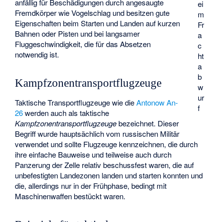
anfällig für Beschädigungen durch angesaugte
ei
Fremdkörper wie Vogelschlag und besitzen gute
m
Eigenschaften beim Starten und Landen auf kurzen
Fr
Bahnen oder Pisten und bei langsamer
a
Fluggeschwindigkeit, die für das Absetzen
c
notwendig ist.
ht
a
b
Kampfzonentransportflugzeuge
w
ur
Taktische Transportflugzeuge wie die
Antonow An-
f
26
werden auch als taktische
Kampfzonentransportflugzeuge
bezeichnet. Dieser
Begriff wurde hauptsächlich vom russischen Militär
verwendet und sollte Flugzeuge kennzeichnen, die durch
ihre einfache Bauweise und teilweise auch durch
Panzerung der Zelle relativ beschussfest waren, die auf
unbefestigten Landezonen landen und starten konnten und
die, allerdings nur in der Frühphase, bedingt mit
Maschinenwaffen bestückt waren.