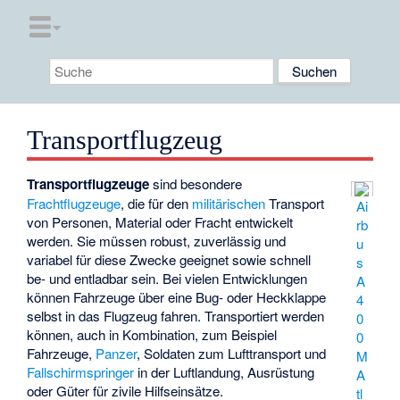
Transportflugzeug
Transportflugzeuge
sind besondere
Frachtflugzeuge
, die für den
militärischen
Transport
Ai
von Personen, Material oder Fracht entwickelt
rb
werden. Sie müssen robust, zuverlässig und
u
variabel für diese Zwecke geeignet sowie schnell
s
be- und entladbar sein. Bei vielen Entwicklungen
A
können Fahrzeuge über eine Bug- oder Heckklappe
4
selbst in das Flugzeug fahren. Transportiert werden
0
können, auch in Kombination, zum Beispiel
0
Fahrzeuge,
Panzer
, Soldaten zum Lufttransport und
M
Fallschirmspringer
in der Luftlandung, Ausrüstung
A
oder Güter für zivile Hilfseinsätze.
tl