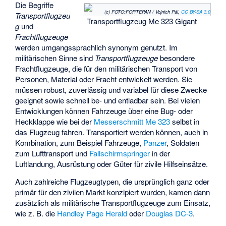
Die Begriffe
(c) FOTO:FORTEPAN / Vojnich Pál,
CC BY-SA 3.0
Transportflugzeu
Transportflugzeug Me 323 Gigant
g
und
Frachtflugzeuge
werden umgangssprachlich synonym genutzt. Im
militärischen Sinne sind
Transportflugzeuge
besondere
Frachtflugzeuge, die für den militärischen Transport von
Personen, Material oder Fracht entwickelt werden. Sie
müssen robust, zuverlässig und variabel für diese Zwecke
geeignet sowie schnell be- und entladbar sein. Bei vielen
Entwicklungen können Fahrzeuge über eine Bug- oder
Heckklappe wie bei der
Messerschmitt Me 323
selbst in
das Flugzeug fahren. Transportiert werden können, auch in
Kombination, zum Beispiel Fahrzeuge,
Panzer
, Soldaten
zum Lufttransport und
Fallschirmspringer
in der
Luftlandung, Ausrüstung oder Güter für zivile Hilfseinsätze.
Auch zahlreiche Flugzeugtypen, die ursprünglich ganz oder
primär für den zivilen Markt konzipiert wurden, kamen dann
zusätzlich als militärische Transportflugzeuge zum Einsatz,
wie z. B. die
Handley Page Herald
oder
Douglas DC-3
.