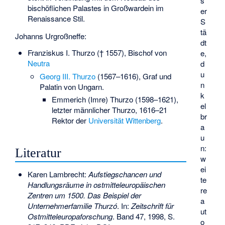
s
bischöflichen Palastes in Großwardein im
er
Renaissance Stil.
S
tä
Johanns Urgroßneffe:
dt
Franziskus I. Thurzo
(† 1557), Bischof von
e
,
Neutra
d
u
Georg III. Thurzo
(1567–1616), Graf und
n
Palatin von Ungarn.
k
Emmerich (Imre) Thurzo (1598–1621),
el
letzter männlicher Thurzo, 1616–21
br
Rektor der
Universität Wittenberg
.
a
u
n:
Literatur
w
ei
Karen Lambrecht:
Aufstiegschancen und
te
Handlungsräume in ostmitteleuropäischen
re
Zentren um 1500. Das Beispiel der
a
Unternehmerfamilie Thurzó
. In:
Zeitschrift für
ut
Ostmitteleuropaforschung
. Band 47, 1998, S.
o