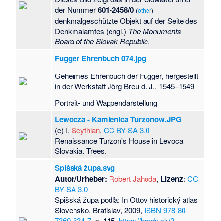
der Nummer
601-2458/0
(
other
)
denkmalgeschützte Objekt auf der Seite des
Denkmalamtes (engl.)
The Monuments
Board of the Slovak Republic
.
Fugger Ehrenbuch 074.jpg
Geheimes Ehrenbuch der Fugger, hergestellt
in der Werkstatt Jörg Breu d. J., 1545–1549
Portrait- und Wappendarstellung
Lewocza - Kamienica Turzonow.JPG
(c) I,
Scythian
,
CC BY-SA 3.0
Renaissance Turzon's House in Levoca,
Slovakia. Trees.
Spišská župa.svg
Autor/Urheber:
Robert Jahoda
,
Lizenz:
CC
BY-SA 3.0
Spišská župa podľa: In Ottov historický atlas
Slovensko, Bratislav, 2009,
ISBN
978-80-
7360-834-7
, s. 115.
https://hrady.sk/?