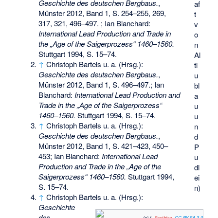
Geschichte des deutschen Bergbaus.
,
af
Münster 2012, Band 1, S. 254–255, 269,
t
317, 321, 496–497. ; Ian Blanchard:
v
International Lead Production and Trade in
o
the „Age of the Saigerprozess“ 1460–1560.
n
Stuttgart 1994, S. 15–74.
Al
↑
Christoph Bartels u. a. (Hrsg.):
tl
Geschichte des deutschen Bergbaus.
,
u
Münster 2012, Band 1, S. 496–497.; Ian
bl
Blanchard:
International Lead Production and
a
Trade in the „Age of the Saigerprozess“
u
1460–1560.
Stuttgart 1994, S. 15–74.
u
↑
Christoph Bartels u. a. (Hrsg.):
n
Geschichte des deutschen Bergbaus.
,
d
Münster 2012, Band 1, S. 421–423, 450–
P
453; Ian Blanchard:
International Lead
u
Production and Trade in the „Age of the
dl
Saigerprozess“ 1460–1560.
Stuttgart 1994,
ei
S. 15–74.
n)
↑
Christoph Bartels u. a. (Hrsg.):
Geschichte
des
(c) I,
Scythian
,
CC BY-SA 3.0