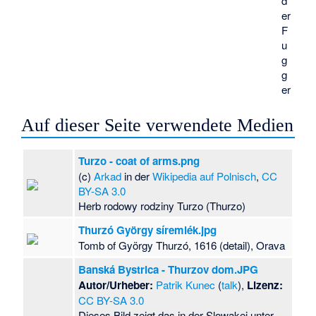
d
er
F
u
g
g
er
Auf dieser Seite verwendete Medien
Turzo - coat of arms.png
(c)
Arkad
in der
Wikipedia auf Polnisch
,
CC
BY-SA 3.0
Herb rodowy rodziny Turzo (Thurzo)
Thurzó György síremlék.jpg
Tomb of György Thurzó, 1616 (detail), Orava
Banská Bystrica - Thurzov dom.JPG
Autor/Urheber:
Patrik Kunec
(
talk
),
Lizenz:
CC BY-SA 3.0
Dieses Bild zeigt das in der Slowakei unter