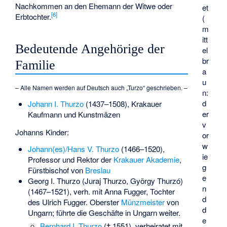
Nachkommen an den Ehemann der Witwe oder
et
[
6
]
Erbtochter.
(
m
itt
Bedeutende Angehörige der
el
br
Familie
a
u
– Alle Namen werden auf Deutsch auch „Turzo“ geschrieben. –
n:
d
Johann I. Thurzo
(1437–1508), Krakauer
er
Kaufmann und Kunstmäzen
v
Johanns Kinder:
or
w
Johann(es)/Hans V. Thurzo
(1466–1520),
ie
Professor und Rektor der
Krakauer Akademie
,
g
Fürstbischof von
Breslau
e
Georg I. Thurzo
(Juraj Thurzo, György Thurzó)
n
(1467–1521), verh. mit Anna Fugger, Tochter
d
des Ulrich Fugger. Oberster
Münzmeister
von
d
Ungarn; führte die Geschäfte in Ungarn weiter.
e
Bernhard I. Thurzo
(† 1551), verheiratet mit