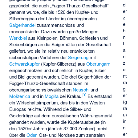
d
gegründet, die auch „Fugger-Thurzo-Gesellschaft“
er
genannt wurde, die bis 1526 den Kupfer- und
z
Silberbergbau der Länder im überregionalen
e
Saigerhandel
zusammenschloss und
h
monopolisierte. Dazu wurden große Mengen
n
Werkblei
aus Kleinpolen, Böhmen, Schlesien und
L
Siebenbürgen an die
Seigerhütten
der Gesellschaft
a
geliefert, wo sie im relativ neu entwickelten
n
siebenstufigen Verfahren der
Seigerung
mit
z
Schwarzkupfer
(Kupfer-Silbererz) aus
Oberungarn
e
eingeschmolzen und schließlich in Kupfer, Silber
nt
und Blei getrennt wurden. Die drei Seigerhütten der
rä
Fugger-Thurzo-Gesellschaft standen im
g
oberungarischen/slowakischen
Neusohl
und
er
[
1
]
Moštenica
und in
Mogiła
bei Krakau.
Es entstand
(g
ein Wirtschaftsimperium, das bis in den Westen
ra
Europas reichte. Während die Silber- und
u)
Golderträge auf dem europäischen Währungsmarkt
in
gehandelt wurden, wurde die Kupferausbeute (in
n
den 1520er Jahren jährlich 37.000 Zentner) meist
er
über die
Oder
, Ost- und Nordsee zum zentralen