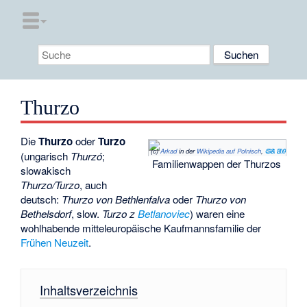
Thurzo
Die
Thurzo
oder
Turzo
(c)
Arkad
in der
Wikipedia auf Polnisch
,
CC BY-SA 3.0
(ungarisch
Thurzó
;
Familienwappen der Thurzos
slowakisch
Thurzo/Turzo
, auch
deutsch:
Thurzo von Bethlenfalva
oder
Thurzo von
Bethelsdorf
, slow.
Turzo z
Betlanoviec
) waren eine
wohlhabende mitteleuropäische Kaufmannsfamilie der
Frühen Neuzeit
.
Inhaltsverzeichnis