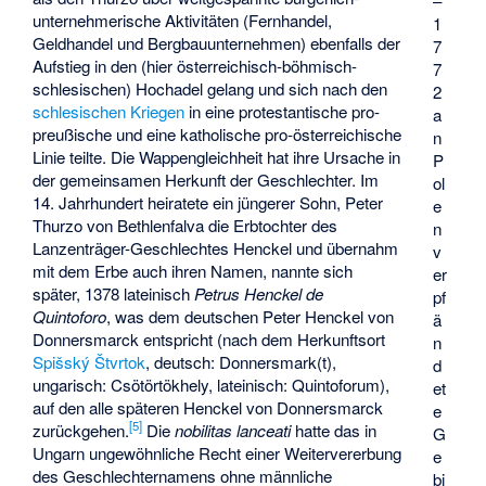
–
unternehmerische Aktivitäten (Fernhandel,
1
Geldhandel und Bergbauunternehmen) ebenfalls der
7
Aufstieg in den (hier österreichisch-böhmisch-
7
schlesischen) Hochadel gelang und sich nach den
2
schlesischen Kriegen
in eine protestantische pro-
a
preußische und eine katholische pro-österreichische
n
Linie teilte. Die Wappengleichheit hat ihre Ursache in
P
der gemeinsamen Herkunft der Geschlechter. Im
ol
14. Jahrhundert heiratete ein jüngerer Sohn, Peter
e
Thurzo von Bethlenfalva die Erbtochter des
n
Lanzenträger-Geschlechtes Henckel und übernahm
v
mit dem Erbe auch ihren Namen, nannte sich
er
später, 1378 lateinisch
Petrus Henckel de
pf
Quintoforo
, was dem deutschen Peter Henckel von
ä
Donnersmarck entspricht (nach dem Herkunftsort
n
Spišský Štvrtok
, deutsch: Donnersmark(t),
d
ungarisch: Csötörtökhely, lateinisch: Quintoforum),
et
auf den alle späteren Henckel von Donnersmarck
e
[
5
]
zurückgehen.
Die
nobilitas lanceati
hatte das in
G
Ungarn ungewöhnliche Recht einer Weitervererbung
e
des Geschlechternamens ohne männliche
bi