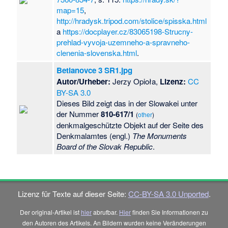
map=15
,
http://hradysk.tripod.com/stolice/spisska.html
a
https://docplayer.cz/83065198-Strucny-
prehlad-vyvoja-uzemneho-a-spravneho-
clenenia-slovenska.html
.
Betlanovce 3 SR1.jpg
Autor/Urheber:
Jerzy Opioła,
Lizenz:
CC
BY-SA 3.0
Dieses Bild zeigt das in der Slowakei unter
der Nummer
810-617/1
(
other
)
denkmalgeschützte Objekt auf der Seite des
Denkmalamtes (engl.)
The Monuments
Board of the Slovak Republic
.
Lizenz für Texte auf dieser Seite:
CC-BY-SA 3.0 Unported
.
Der original-Artikel ist
hier
abrufbar.
Hier
finden Sie Informationen zu
den Autoren des Artikels. An Bildern wurden keine Veränderungen