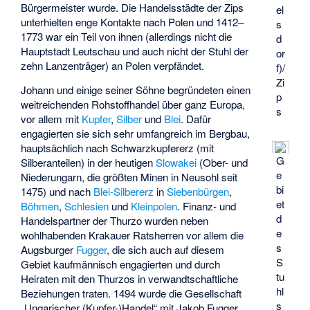
Bürgermeister wurde. Die Handelsstädte der Zips
el
unterhielten enge Kontakte nach Polen und 1412–
s
1773 war ein Teil von ihnen (allerdings nicht die
d
Hauptstadt Leutschau und auch nicht der Stuhl der
or
zehn Lanzenträger) an Polen verpfändet.
f)/
Zi
Johann und einige seiner Söhne begründeten einen
p
weitreichenden Rohstoffhandel über ganz Europa,
s
vor allem mit
Kupfer
,
Silber
und
Blei
. Dafür
engagierten sie sich sehr umfangreich im Bergbau,
hauptsächlich nach
Schwarzkupfererz
(mit
G
Silberanteilen) in der heutigen
Slowakei
(Ober- und
e
Niederungarn, die größten Minen in Neusohl seit
bi
1475) und nach
Blei-Silbererz
in
Siebenbürgen
,
et
Böhmen
,
Schlesien
und
Kleinpolen
. Finanz- und
d
Handelspartner der Thurzo wurden neben
e
wohlhabenden Krakauer Ratsherren vor allem die
s
Augsburger
Fugger
, die sich auch auf diesem
S
Gebiet kaufmännisch engagierten und durch
tu
Heiraten mit den Thurzos in verwandtschaftliche
hl
Beziehungen traten. 1494 wurde die Gesellschaft
s
„Ungarischer (Kupfer-)Handel“ mit Jakob Fugger