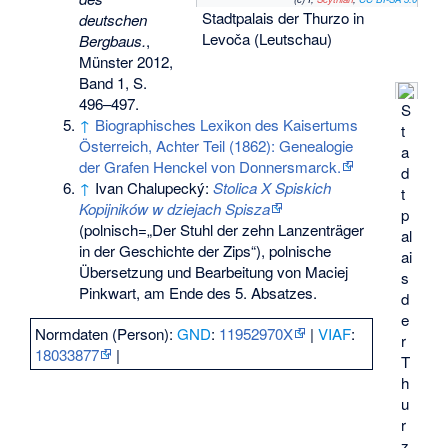
Stadtpalais
der Thurzo in
deutschen
Levoča (Leutschau)
Bergbaus.
,
Münster 2012,
Band 1, S.
496–497.
S
↑
Biographisches Lexikon des Kaisertums
t
Österreich, Achter Teil (1862): Genealogie
a
der Grafen Henckel von Donnersmarck.
d
↑
Ivan Chalupecký:
Stolica X Spiskich
t
Kopijników w dziejach Spisza
p
(polnisch=„Der Stuhl der zehn Lanzenträger
al
in der Geschichte der Zips“), polnische
ai
Übersetzung und Bearbeitung von Maciej
s
Pinkwart, am Ende des 5. Absatzes.
d
e
Normdaten (Person):
GND
:
11952970X
|
VIAF
:
r
18033877
|
T
h
u
r
z