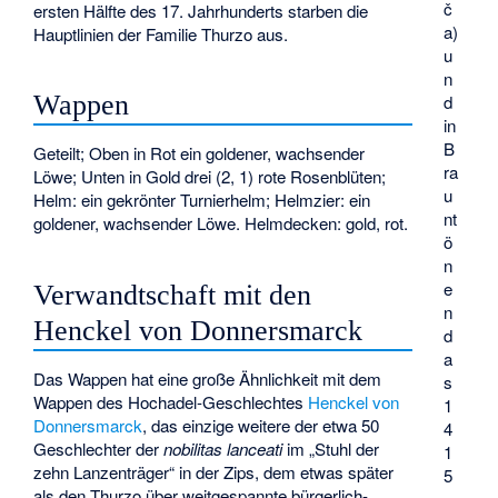
č
ersten Hälfte des 17. Jahrhunderts starben die
a)
Hauptlinien der Familie Thurzo aus.
u
n
Wappen
d
in
B
Geteilt; Oben in Rot ein goldener, wachsender
ra
Löwe; Unten in Gold drei (2, 1) rote Rosenblüten;
u
Helm: ein gekrönter Turnierhelm; Helmzier: ein
nt
goldener, wachsender Löwe. Helmdecken: gold, rot.
ö
n
e
Verwandtschaft mit den
n
Henckel von Donnersmarck
d
a
Das Wappen hat eine große Ähnlichkeit mit dem
s
Wappen des Hochadel-Geschlechtes
Henckel von
1
Donnersmarck
, das einzige weitere der etwa 50
4
Geschlechter der
nobilitas lanceati
im „Stuhl der
1
zehn Lanzenträger“ in der Zips, dem etwas später
5
als den Thurzo über weitgespannte bürgerlich-