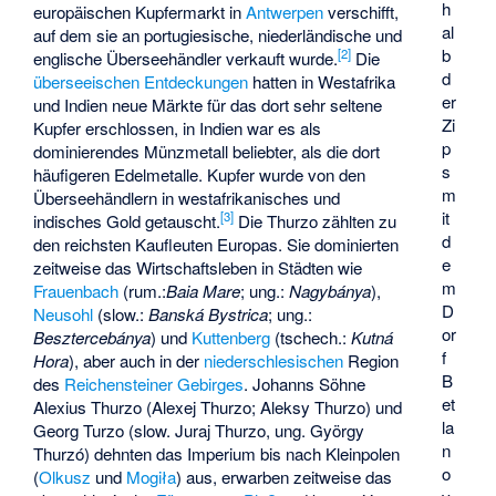
h
europäischen Kupfermarkt in
Antwerpen
verschifft,
al
auf dem sie an portugiesische, niederländische und
b
[
2
]
englische Überseehändler verkauft wurde.
Die
d
überseeischen Entdeckungen
hatten in Westafrika
er
und Indien neue Märkte für das dort sehr seltene
Zi
Kupfer erschlossen, in Indien war es als
p
dominierendes Münzmetall beliebter, als die dort
s
häufigeren Edelmetalle. Kupfer wurde von den
m
Überseehändlern in westafrikanisches und
it
[
3
]
indisches Gold getauscht.
Die Thurzo zählten zu
d
den reichsten Kaufleuten Europas. Sie dominierten
e
zeitweise das Wirtschaftsleben in Städten wie
m
Frauenbach
(rum.:
Baia Mare
; ung.:
Nagybánya
),
D
Neusohl
(slow.:
Banská Bystrica
; ung.:
or
Besztercebánya
) und
Kuttenberg
(tschech.:
Kutná
f
Hora
), aber auch in der
niederschlesischen
Region
B
des
Reichensteiner Gebirges
. Johanns Söhne
et
Alexius Thurzo (Alexej Thurzo; Aleksy Thurzo) und
la
Georg Turzo (slow. Juraj Thurzo, ung. György
n
Thurzó) dehnten das Imperium bis nach Kleinpolen
o
(
Olkusz
und
Mogiła
) aus, erwarben zeitweise das