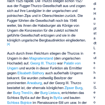
nach 1525 rapide. Die Thurzo stiegen schon 1527
di
aus der Fugger-Thurzo-Gesellschaft aus und zogen
e
sich auf ihre Landgüter in der ungarischen und
H
polnischen Zips und in Oberschlesien zurück. Die
a
Fugger führten die Gesellschaft noch bis 1546
u
weiter, bis ihnen die Habsburger als Könige von
pt
Ungarn die Konzession für die zuletzt schlecht
st
geführte Gesellschaft entzogen und sie in die
a
königlich ungarische Bergbaudirektion eingliederten.
dt
[
4
]
L
e
Auch durch ihren Reichtum stiegen die Thurzos in
ut
Ungarn in den
Magnatenstand
(den ungarischen
s
Hochadel) auf.
Georg III. Thurzo
war
Palatin von
c
Ungarn
und wurde in dieser Funktion als Ermittler
h
gegen
Elisabeth Báthory
auch außerhalb Ungarns
a
bekannt. Sie wurden zeitweilig Besitzer der
u
prominenten
Arwaburg
, auf der Georg III. Thurzo
(L
bestattet ist, der ehemals königlichen
Zipser Burg
,
e
der
Burg Trenčín
, der
Burg Lietava
, errichteten das
v
Schloss Bytča
auf der Burg in
Bytča
und bauten
o
Schloss Bojnice
im Renaissance-Stil um usw. In der