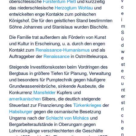
v
oberschlesische
Fürstentum Pleß
und kurzzeitig
c
das niederschlesische
Herzogtum Wohlau
und
e
entwickelten enge Kontakte zum polnischen
i
Königshof. Die für den geistlichen Stand bestimmten
m
Söhne Johannes und Stanislaus wurden Bischöfe.
S
Die Familie trat außerdem als Förderin von Kunst
ü
und Kultur in Erscheinung, u. a. durch den engen
d
Kontakt zum
Renaissance-Humanismus
und als
w
Auftraggeber der
Renaissance
in Ostmitteleuropa.
e
st
Steigende Investitionskosten beim Vordringen des
e
Bergbaus in größere Tiefen für Planung, Verwaltung
n;
und besonders für Pumptechnik gegen häufigere
u
Grundwassereinbrüche, sinkende Ausbeute, die
nt
Konkurrenz
Mansfelder
Kupfers und
er
amerikanischen
Silbers, die deutlich steigende
st
Steuerlast zur Finanzierung des
Türkenkrieges
der
ri
Habsburger
gegen die osmanische Besetzung
c
Ungarns nach der
Schlacht von Mohács
und
h
Bergarbeiteraufstände in Oberungarn gegen
e
Lohnrückgänge verschlechterten die Geschäfte
n