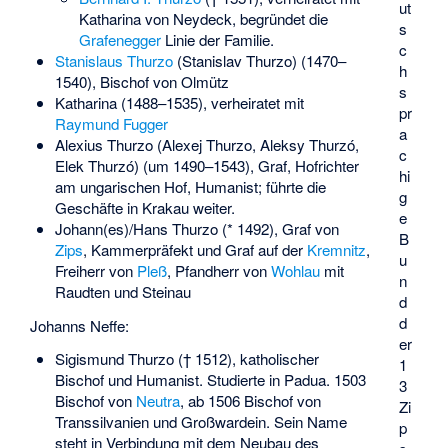
ut
Katharina von Neydeck, begründet die
s
Grafenegger
Linie der Familie.
c
Stanislaus Thurzo
(Stanislav Thurzo) (1470–
h
1540), Bischof von Olmütz
s
Katharina (1488–1535), verheiratet mit
pr
Raymund Fugger
a
Alexius Thurzo
(Alexej Thurzo, Aleksy Thurzó,
c
Elek Thurzó) (um 1490–1543), Graf, Hofrichter
hi
am ungarischen Hof, Humanist; führte die
g
Geschäfte in Krakau weiter.
e
Johann(es)/Hans Thurzo
(* 1492), Graf von
B
Zips
, Kammerpräfekt und Graf auf der
Kremnitz
,
u
Freiherr von
Pleß
, Pfandherr von
Wohlau
mit
n
Raudten und Steinau
d
d
Johanns Neffe:
er
Sigismund Thurzo
(† 1512), katholischer
1
Bischof und Humanist. Studierte in Padua. 1503
3
Bischof von
Neutra
, ab 1506 Bischof von
Zi
Transsilvanien und Großwardein
. Sein Name
p
steht in Verbindung mit dem Neubau des