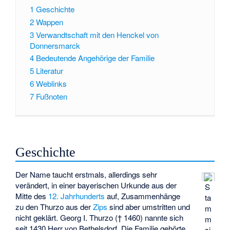
1
Geschichte
2
Wappen
3
Verwandtschaft mit den Henckel von
Donnersmarck
4
Bedeutende Angehörige der Familie
5
Literatur
6
Weblinks
7
Fußnoten
Geschichte
Der Name taucht erstmals, allerdings sehr
verändert, in einer bayerischen Urkunde aus der
S
Mitte des
12. Jahrhunderts
auf, Zusammenhänge
ta
zu den Thurzo aus der
Zips
sind aber umstritten und
m
nicht geklärt. Georg I. Thurzo († 1460) nannte sich
m
seit 1430 Herr von Bethelsdorf. Die Familie gehörte
si