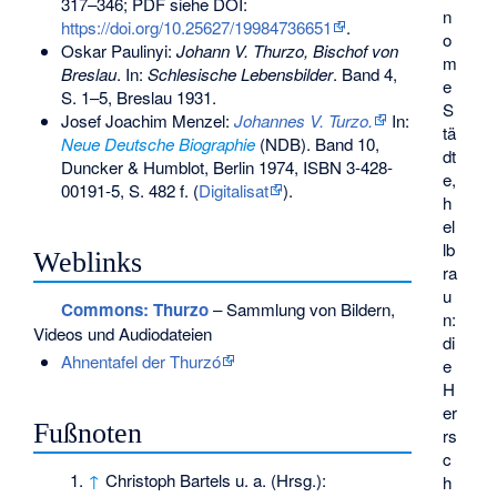
317–346; PDF siehe DOI:
n
https://doi.org/10.25627/19984736651
.
o
Oskar Paulinyi:
Johann V. Thurzo, Bischof von
m
Breslau
. In:
Schlesische Lebensbilder
. Band 4,
e
S. 1–5, Breslau 1931.
S
Josef Joachim Menzel:
Johannes V. Turzo.
In:
tä
Neue Deutsche Biographie
(NDB). Band 10,
dt
Duncker & Humblot, Berlin 1974,
ISBN 3-428-
e,
00191-5
, S. 482 f. (
Digitalisat
).
h
el
lb
Weblinks
ra
u
Commons
: Thurzo
– Sammlung von Bildern,
n:
Videos und Audiodateien
di
Ahnentafel der Thurzó
e
H
er
Fußnoten
rs
c
↑
Christoph Bartels u. a. (Hrsg.):
h