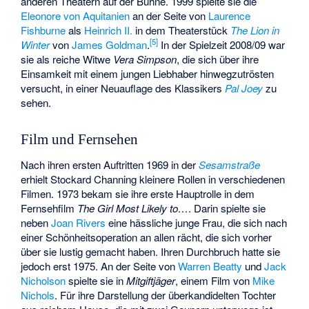
anderen Theatern auf der Bühne. 1999 spielte sie die
Eleonore von Aquitanien
an der Seite von
Laurence
Fishburne
als
Heinrich II.
in dem Theaterstück
The Lion in
[
5
]
Winter
von
James Goldman
.
In der Spielzeit 2008/09 war
sie als reiche Witwe
Vera Simpson
, die sich über ihre
Einsamkeit mit einem jungen Liebhaber hinwegzutrösten
versucht, in einer Neuauflage des Klassikers
Pal Joey
zu
sehen.
Film und Fernsehen
Nach ihren ersten Auftritten 1969 in der
Sesamstraße
erhielt Stockard Channing kleinere Rollen in verschiedenen
Filmen. 1973 bekam sie ihre erste Hauptrolle in dem
Fernsehfilm
The Girl Most Likely to…
. Darin spielte sie
neben
Joan Rivers
eine hässliche junge Frau, die sich nach
einer Schönheitsoperation an allen rächt, die sich vorher
über sie lustig gemacht haben. Ihren Durchbruch hatte sie
jedoch erst 1975. An der Seite von
Warren Beatty
und
Jack
Nicholson
spielte sie in
Mitgiftjäger
, einem Film von
Mike
Nichols
. Für ihre Darstellung der überkandidelten Tochter