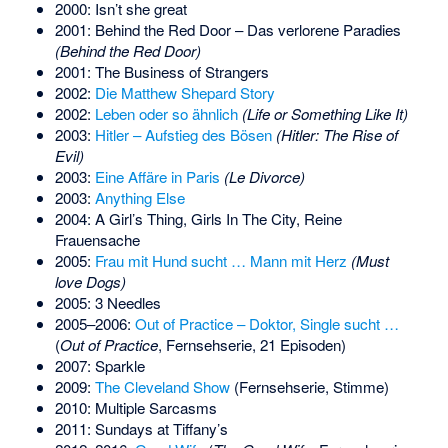
2000: Isn’t she great
2001: Behind the Red Door – Das verlorene Paradies
(Behind the Red Door)
2001: The Business of Strangers
2002:
Die Matthew Shepard Story
2002:
Leben oder so ähnlich
(Life or Something Like It)
2003:
Hitler – Aufstieg des Bösen
(Hitler: The Rise of
Evil)
2003:
Eine Affäre in Paris
(Le Divorce)
2003:
Anything Else
2004: A Girl’s Thing, Girls In The City, Reine
Frauensache
2005:
Frau mit Hund sucht … Mann mit Herz
(Must
love Dogs)
2005:
3 Needles
2005–2006:
Out of Practice – Doktor, Single sucht …
(
Out of Practice
, Fernsehserie, 21 Episoden)
2007: Sparkle
2009:
The Cleveland Show
(Fernsehserie, Stimme)
2010: Multiple Sarcasms
2011: Sundays at Tiffany’s