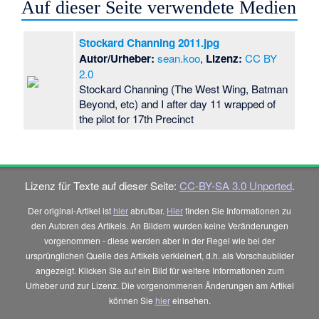
Auf dieser Seite verwendete Medien
Stockard Channing 2011.jpg
Autor/Urheber:
sean.koo
,
Lizenz:
CC BY
2.0
Stockard Channing (The West Wing, Batman
Beyond, etc) and I after day 11 wrapped of
the pilot for 17th Precinct
Lizenz für Texte auf dieser Seite:
CC-BY-SA 3.0 Unported
.
Der original-Artikel ist
hier
abrufbar.
Hier
finden Sie Informationen zu
den Autoren des Artikels. An Bildern wurden keine Veränderungen
vorgenommen - diese werden aber in der Regel wie bei der
ursprünglichen Quelle des Artikels verkleinert, d.h. als Vorschaubilder
angezeigt. Klicken Sie auf ein Bild für weitere Informationen zum
Urheber und zur Lizenz. Die vorgenommenen Änderungen am Artikel
können Sie
hier
einsehen.