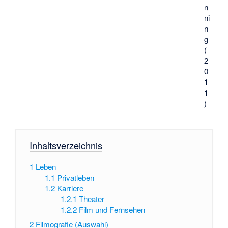
n
ni
n
g
(
2
0
1
1
)
Inhaltsverzeichnis
1
Leben
1.1
Privatleben
1.2
Karriere
1.2.1
Theater
1.2.2
Film und Fernsehen
2
Filmografie (Auswahl)