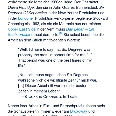
verkörperte sie Mitte der 1980er Jahre. Der Charakter
Ouisa Kettridge
, den sie in John Guares Bühnenstück
Six
Degrees Of Separation
in der New Yorker Produktion und
in der
Londoner
Produktion verkörperte, begleitete Stockard
Channing bis 1993, als sie die Matronin aus der reichen
Upper East Side
in der Verfilmung
Das Leben – Ein
[
5
]
Sechserpack
erneut darstellte.
Sie selbst beschrieb die
Arbeit an dem Stück mit folgenden Worten:
“Well, I'd have to say that Six Degrees was
probably the most important time for me.[…]
That period was one of the best times of my
life.”
„Nun, ich muss sagen, dass Six Degrees
wahrscheinlich die wichtigste Zeit für mich war.
[…] Dieser Abschnitt war eine der besten
Zeiten in meinem Leben“
–
Stockard Channing
:
InTheater
Neben ihrer Arbeit in Film- und Fernsehproduktionen steht
die Schauspielerin immer wieder am
Broadway
und