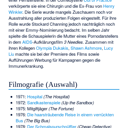
verkörperte sie eine Chirurgin und die Ex-Frau von
Henry
Winkler
. Die Serie wurde mangels Zuschauern noch vor
Ausstrahlung aller produzierten Folgen eingestellt. Für ihre
Rolle wurde Stockard Channing jedoch nachträglich noch
mit einer Emmy-Nominierung bedacht. Im selben Jahr
spielte die Schauspielerin die Mutter eines Pornodarstellers
in dem
AIDS
-Aufklärungsfilm
3 Needles
.
Zusammen mit
ihren Kollegen
Olympia Dukakis
,
Shawn Ashmore
,
Lucy
Liu
machte sie bei der Premiere des Films sowie
Aufführungen Werbung für Kampagnen gegen die
Immunerkrankung.
Filmografie (Auswahl)
1971:
Hospital
(The Hospital)
1972:
Sandkastenspiele
(Up the Sandbox)
1975: Mitgiftjäger
(The Fortune)
1976:
Die haarsträubende Reise in einem verrückten
Bus
(The Big Bus)
1978:
Der Schmalspurschnüffler
(Cheap Detective)