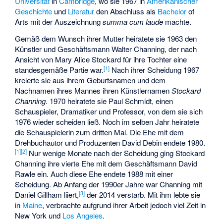
Universität
in
Cambridge
, wo sie 1967 in
Amerikanischer
Geschichte
und
Literatur
den Abschluss als
Bachelor
of
Arts mit der Auszeichnung
summa cum laude
machte.
Gemäß dem Wunsch ihrer Mutter heiratete sie 1963 den
Künstler und Geschäftsmann Walter Channing, der nach
Ansicht von Mary Alice Stockard für ihre Tochter eine
[
1
]
standesgemäße Partie war.
Nach ihrer Scheidung 1967
kreierte sie aus ihrem Geburtsnamen und dem
Nachnamen ihres Mannes ihren Künstlernamen
Stockard
Channing
. 1970 heiratete sie Paul Schmidt, einen
Schauspieler, Dramatiker und Professor, von dem sie sich
1976 wieder scheiden ließ. Noch im selben Jahr heiratete
die Schauspielerin zum dritten Mal. Die Ehe mit dem
Drehbuchautor und Produzenten David Debin endete 1980.
[
1
]
[
2
]
Nur wenige Monate nach der Scheidung ging Stockard
Channing ihre vierte Ehe mit dem Geschäftsmann David
Rawle ein. Auch diese Ehe endete 1988 mit einer
Scheidung. Ab Anfang der 1990er Jahre war Channing mit
[
3
]
Daniel Gillham liiert,
der 2014 verstarb. Mit ihm lebte sie
in
Maine
, verbrachte aufgrund ihrer Arbeit jedoch viel Zeit in
New York und
Los Angeles
.