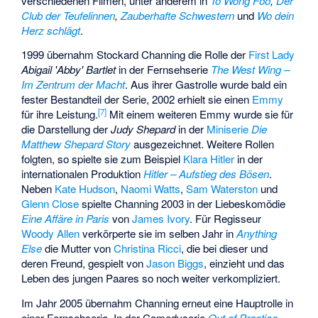
verschiedenen Filmen, unter anderem in
To Wong Foo
,
Der
Club der Teufelinnen
,
Zauberhafte Schwestern
und
Wo dein
Herz schlägt
.
1999 übernahm Stockard Channing die Rolle der
First Lady
Abigail 'Abby' Bartlet
in der Fernsehserie
The West Wing –
Im Zentrum der Macht
. Aus ihrer Gastrolle wurde bald ein
fester Bestandteil der Serie, 2002 erhielt sie einen
Emmy
[
7
]
für ihre Leistung.
Mit einem weiteren Emmy wurde sie für
die Darstellung der
Judy Shepard
in der
Miniserie
Die
Matthew Shepard Story
ausgezeichnet. Weitere Rollen
folgten, so spielte sie zum Beispiel
Klara Hitler
in der
internationalen Produktion
Hitler – Aufstieg des Bösen
.
Neben
Kate Hudson
,
Naomi Watts
,
Sam Waterston
und
Glenn Close
spielte Channing 2003 in der Liebeskomödie
Eine Affäre in Paris
von
James Ivory
. Für Regisseur
Woody Allen
verkörperte sie im selben Jahr in
Anything
Else
die Mutter von
Christina Ricci
, die bei dieser und
deren Freund, gespielt von
Jason Biggs
, einzieht und das
Leben des jungen Paares so noch weiter verkompliziert.
Im Jahr 2005 übernahm Channing erneut eine Hauptrolle in
einer Fernsehserie. In der Comedyserie
Out of Practice