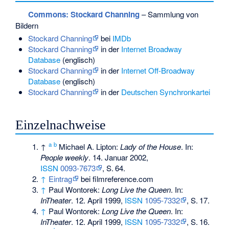
Commons
: Stockard Channing
– Sammlung von
Bildern
Stockard Channing
bei
IMDb
Stockard Channing
in der
Internet Broadway
Database
(englisch)
Stockard Channing
in der
Internet Off-Broadway
Database
(englisch)
Stockard Channing
in der
Deutschen Synchronkartei
Einzelnachweise
a
b
↑
Michael A. Lipton:
Lady of the House
. In:
People weekly
. 14. Januar 2002,
ISSN
0093-7673
,
S.
64
.
↑
Eintrag
bei filmreference.com
↑
Paul Wontorek:
Long Live the Queen
. In:
InTheater
. 12. April 1999,
ISSN
1095-7332
,
S.
17
.
↑
Paul Wontorek:
Long Live the Queen
. In:
InTheater
. 12. April 1999,
ISSN
1095-7332
,
S.
16
.