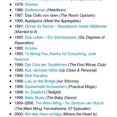
1978:
Grease
1986:
Sodbrennen
(Heartburn)
1987: Das Cello von oben
(The Room Upstairs)
1990: Applejuice
(Meet the Applegates)
1991:
Dinner für Sechs – Woodstock meets Wallstreet
(Married to It)
1993:
Das Leben – Ein Sechserpack
(Six Degrees of
Separation)
1995:
Smoke
1995:
To Wong Foo, thanks for Everything, Julie
Newmar
1996:
Der Club der Teufelinnen
(The First Wives Club)
1996:
Aus nächster Nähe
(Up Close & Personal)
1996:
Moll Flanders
1998:
Lulu on the Bridge
(nur Stimme)
1998:
Zauberhafte Schwestern
(Practical Magic)
1998:
Im Zwielicht
(Twilight)
1998:
Baby Blues
(The Baby Dance)
1999–2006:
The West Wing – Im Zentrum der Macht
(
The West Wing
, Fernsehserie, 57 Episoden)
2000:
Wo dein Herz schlägt
(Where the Heart Is)