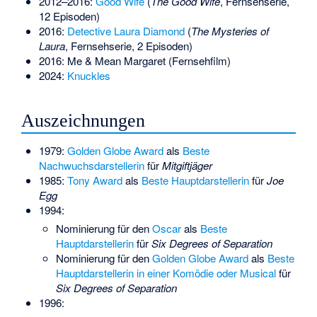
2012–2016:
Good Wife
(
The Good Wife
, Fernsehserie,
12 Episoden)
2016:
Detective Laura Diamond
(
The Mysteries of
Laura
, Fernsehserie, 2 Episoden)
2016: Me & Mean Margaret (Fernsehfilm)
2024:
Knuckles
Auszeichnungen
1979:
Golden Globe Award
als
Beste
Nachwuchsdarstellerin
für
Mitgiftjäger
1985:
Tony Award
als
Beste Hauptdarstellerin
für
Joe
Egg
1994:
Nominierung für den
Oscar
als
Beste
Hauptdarstellerin
für
Six Degrees of Separation
Nominierung für den
Golden Globe Award
als
Beste
Hauptdarstellerin in einer Komödie oder Musical
für
Six Degrees of Separation
1996: