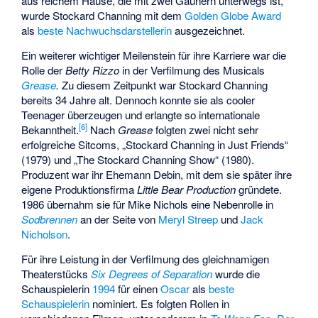
aus reichem Hause, die mit zwei Gaunern unterwegs ist,
wurde Stockard Channing mit dem
Golden Globe Award
als
beste Nachwuchsdarstellerin
ausgezeichnet.
Ein weiterer wichtiger Meilenstein für ihre Karriere war die
Rolle der
Betty Rizzo
in der Verfilmung des Musicals
Grease
.
Zu diesem Zeitpunkt war Stockard Channing
bereits 34 Jahre alt. Dennoch konnte sie als cooler
Teenager überzeugen und erlangte so internationale
[
6
]
Bekanntheit.
Nach
Grease
folgten zwei nicht sehr
erfolgreiche Sitcoms, „Stockard Channing in Just Friends“
(1979) und „The Stockard Channing Show“ (1980).
Produzent war ihr Ehemann Debin, mit dem sie später ihre
eigene Produktionsfirma
Little Bear Production
gründete.
1986 übernahm sie für Mike Nichols eine Nebenrolle in
Sodbrennen
an der Seite von
Meryl Streep
und
Jack
Nicholson
.
Für ihre Leistung in der Verfilmung des gleichnamigen
Theaterstücks
Six Degrees of Separation
wurde die
Schauspielerin
1994
für einen
Oscar
als
beste
Schauspielerin
nominiert. Es folgten Rollen in