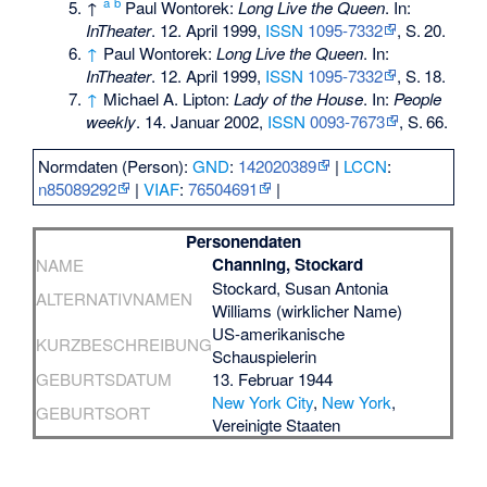
a
b
↑
Paul Wontorek:
Long Live the Queen
. In:
InTheater
. 12. April 1999,
ISSN
1095-7332
,
S.
20
.
↑
Paul Wontorek:
Long Live the Queen
. In:
InTheater
. 12. April 1999,
ISSN
1095-7332
,
S.
18
.
↑
Michael A. Lipton:
Lady of the House
. In:
People
weekly
. 14. Januar 2002,
ISSN
0093-7673
,
S.
66
.
Normdaten (Person):
GND
:
142020389
|
LCCN
:
n85089292
|
VIAF
:
76504691
|
Personendaten
Channing, Stockard
NAME
Stockard, Susan Antonia
ALTERNATIVNAMEN
Williams (wirklicher Name)
US-amerikanische
KURZBESCHREIBUNG
Schauspielerin
GEBURTSDATUM
13. Februar 1944
New York City
,
New York
,
GEBURTSORT
Vereinigte Staaten