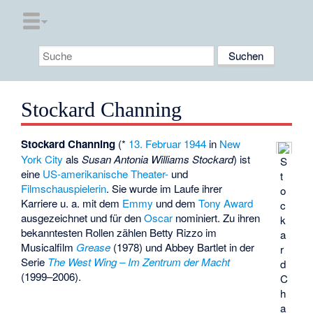
Stockard Channing
Stockard Channing
(*
13. Februar
1944
in
New
York City
als
Susan Antonia Williams Stockard
) ist
S
eine
US-amerikanische
Theater-
und
t
Filmschauspielerin
. Sie wurde im Laufe ihrer
o
Karriere u. a. mit dem
Emmy
und dem
Tony Award
c
ausgezeichnet und für den
Oscar
nominiert. Zu ihren
k
bekanntesten Rollen zählen Betty Rizzo im
a
Musicalfilm
Grease
(1978) und Abbey Bartlet in der
r
Serie
The West Wing – Im Zentrum der Macht
d
(1999–2006).
C
h
a