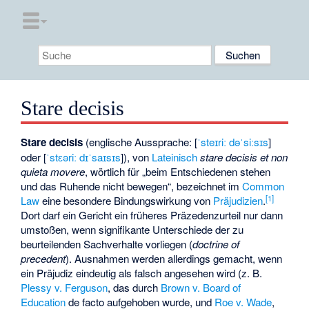
Stare decisis
Stare decisis
(englische Aussprache: [
ˈsteɪriː dəˈsiːsɪs
]
oder [
ˈstɛəriː dɪˈsaɪsɪs
]), von
Lateinisch
stare decisis et non
quieta movere
, wörtlich für „beim Entschiedenen stehen
und das Ruhende nicht bewegen“, bezeichnet im
Common
[
1
]
Law
eine besondere Bindungswirkung von
Präjudizien
.
Dort darf ein Gericht ein früheres Präzedenzurteil nur dann
umstoßen, wenn signifikante Unterschiede der zu
beurteilenden Sachverhalte vorliegen (
doctrine of
precedent
). Ausnahmen werden allerdings gemacht, wenn
ein Präjudiz eindeutig als falsch angesehen wird (z. B.
Plessy v. Ferguson
, das durch
Brown v. Board of
Education
de facto aufgehoben wurde, und
Roe v. Wade
,