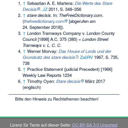
↑
Sebastian A. E. Martens:
Die Werte des Stare
Decisis
.
JZ
2011, S. 348–356
↑
stare decisis
. In:
TheFreeDictionary.com
.
(
thefreedictionary.com
[abgerufen am
24. September 2018]).
↑
London Tramways Company v. London County
Council [1898] A.C. 375 (380) =
London Street
Tramways v. L. C. C.
↑
Werner Morvay:
Das House of Lords und der
Grundsatz des stare decisis
ZaöRV
1967, S. 735,
738
↑
Practice Statement (judicial Precedent) [1966]
Weekly Law Reports 1234
↑
Timothy Oyen:
Stare decisis
März 2017
(englisch)
Bitte den
Hinweis zu Rechtsthemen
beachten!
Lizenz für Texte auf dieser Seite:
CC-BY-SA 3.0 Unported
.