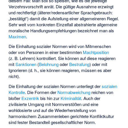
diesem Fall: Man soll so speisen, wie es die jeweilige
Verzehrsvorschrift anrät. Die gültige Ausnahme erzwingt
und rechtfertigt (älterer/redensartlicher Sprachgebrauch:
„bestätigt“) damit die Aufstellung einer allgemeineren Regel.
Sehr weit vom konkreten Einzelfall abstrahierte allgemeine
moralische Handlungsempfehlungen bezeichnet man als
Maximen
.
Die Einhaltung sozialer Normen wird von Mitmenschen
oder von Personen in einer bestimmten
Machtposition
(z. B. Lehrern) kontrolliert. Sie können auf diese reagieren
mit
Sanktionen
(
Belohnung
oder
Bestrafung
) oder mit
Ignorieren (d. h., sie können reagieren, müssen es aber
nicht).
Die Einhaltung der sozialen Normen unterliegt der
sozialen
Kontrolle
. Die Formen der
Normabweichung
reichen von
bloßer
Exzentrik
bis hin zur
Kriminalität
. Auch der
zivilisierte Umgang mit Normverstößen und eine
wohldosierte und auf die Wiederherstellung von
harmonischem Zusammenleben gerichtete
Konfliktkultur
sind fester Bestandteil gesellschaftlicher Norm.