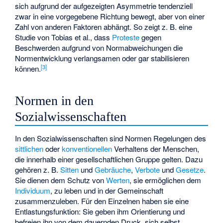
sich aufgrund der aufgezeigten Asymmetrie tendenziell
zwar in eine vorgegebene Richtung bewegt, aber von einer
Zahl von anderen Faktoren abhängt. So zeigt z. B. eine
Studie von Tobias et al., dass
Proteste
gegen
Beschwerden aufgrund von Normabweichungen die
Normentwicklung verlangsamen oder gar stabilisieren
[
3
]
können.
Normen in den
Sozialwissenschaften
In den Sozialwissenschaften sind Normen Regelungen des
sittlichen
oder
konventionellen
Verhaltens der Menschen,
die innerhalb einer gesellschaftlichen Gruppe gelten. Dazu
gehören z. B.
Sitten
und
Gebräuche
,
Verbote
und
Gesetze
.
Sie dienen dem Schutz von
Werten
, sie ermöglichen dem
Individuum
, zu leben und in der Gemeinschaft
zusammenzuleben. Für den Einzelnen haben sie eine
Entlastungsfunktion: Sie geben ihm Orientierung und
befreien ihn von dem dauernden Druck, sich selbst