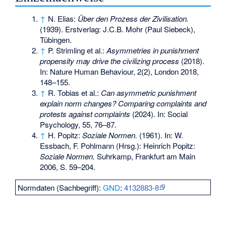
↑
N. Elias:
Über den Prozess der Zivilisation.
(1939). Erstverlag: J.C.B. Mohr (Paul Siebeck),
Tübingen.
↑
P. Strimling et al.:
Asymmetries in punishment
propensity may drive the civilizing process
(2018).
In: Nature Human Behaviour, 2(2), London 2018,
148–155.
↑
R. Tobias et al.:
Can asymmetric punishment
explain norm changes? Comparing complaints and
protests against complaints
(2024). In: Social
Psychology, 55, 76–87.
↑
H. Popitz:
Soziale Normen.
(1961). In: W.
Essbach, F. Pohlmann (Hrsg.): Heinrich Popitz:
Soziale Normen.
Suhrkamp, Frankfurt am Main
2006, S. 59–204.
Normdaten (Sachbegriff):
GND
:
4132883-8