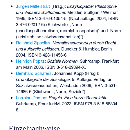
Jürgen Mittelstraß
(Hrsg.):
Enzyklopädie: Philosophie
und Wissenschaftstheorie.
Metzler, Stuttgart / Weimar
1995,
ISBN 3-476-01354-5
. (Nachauflage: 2004,
ISBN
3-476-02012-6
) (Stichworte: „Norm
(handlungstheoretisch, moralphilosophisch)“ und „Norm
(juristisch, sozialwissenschaftlich)“).
Reinhold Zippelius
:
Verhaltenssteuerung durch Recht
und kulturelle Leitideen.
Duncker & Humblot, Berlin
2004,
ISBN 3-428-11456-6
.
Heinrich Popitz
:
Soziale Normen
. Suhrkamp, Frankfurt
am Main 2006,
ISBN 3-518-29394-X
.
Bernhard Schäfers
, Johannes Kopp (Hrsg.):
Grundbegriffe der Soziologie.
9. Auflage. Verlag für
Sozialwissenschaften, Wiesbaden 2006,
ISBN 3-531-
14686-6
(Stichwort: „Norm, Soziale“).
Lorraine Daston
:
Regeln. Eine kurze Geschichte
.
Suhrkamp, Frankfurt/M. 2023,
ISBN 978-3-518-58804-
8
.
Einzelnachweise