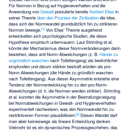
Für Normen in Bezug auf Hygieneverhalten und die
Anwendung von
Gewalt
postulierte bereits
Norbert Elias
in
seiner Theorie
über den Prozess der Zivilisation
die Idee,
dass sich der Normwandel grundsätzlich hin zu strikteren
[
1
]
Normen bewege.
Von Elias‘ Theorie ausgehend
entwickelten sich psychologische Studien, die diese
Hypothese empirisch untermauern. Laut Strimling et al.
könnte der Mechanismus dieser Normveränderungen darin
bestehen, dass anti-Norm-Abweichungen (z. B.
Hände zu
ungründlich waschen
nach Toilettengang) als bedrohlicher
empfunden und darum stärker bestraft würden als pro-
Norm-Abweichungen (die Hände zu gründlich waschen
nach Toilettengang). Aus dieser Asymmetrie entstehe eine
Tendenz der Normentwicklung hin zu den pro-Norm-
Abweichungen (d. h. die Normen werden strikter). Strimling
et al. konnten die Asymmetrie in der Bestrafungsneigung
bei Normabweichungen in Gewalt- und Hygieneverhalten
experimentell nachweisen, was den Normwandel hin zu
[
2
]
restriktiveren Formen plausibilisiert.
Diesen Wandel darf
man aber keineswegs als lineare Entwicklung denken.
Vielmehr ist es ein dynamisches Prozessgeschehen, das