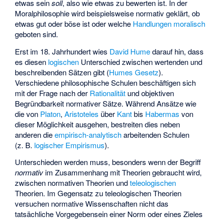
etwas sein
soll
, also wie etwas zu bewerten ist. In der
Moralphilosophie wird beispielsweise normativ geklärt, ob
etwas gut oder böse ist oder welche
Handlungen
moralisch
geboten sind.
Erst im 18. Jahrhundert wies
David Hume
darauf hin, dass
es diesen
logischen
Unterschied zwischen wertenden und
beschreibenden Sätzen gibt (
Humes Gesetz
).
Verschiedene philosophische Schulen beschäftigen sich
mit der Frage nach der
Rationalität
und objektiven
Begründbarkeit normativer Sätze. Während Ansätze wie
die von
Platon
,
Aristoteles
über
Kant
bis
Habermas
von
dieser Möglichkeit ausgehen, bestreiten dies neben
anderen die
empirisch-analytisch
arbeitenden Schulen
(z. B.
logischer Empirismus
).
Unterschieden werden muss, besonders wenn der Begriff
normativ
im Zusammenhang mit Theorien gebraucht wird,
zwischen normativen Theorien und
teleologischen
Theorien. Im Gegensatz zu teleologischen Theorien
versuchen normative Wissenschaften nicht das
tatsächliche Vorgegebensein einer Norm oder eines Zieles