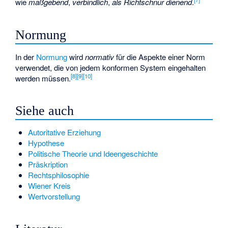
wie
maßgebend
,
verbindlich
,
als Richtschnur dienend
.
Normung
In der
Normung
wird
normativ
für die Aspekte einer Norm
verwendet, die von jedem konformen System eingehalten
[
8
]
[
9
]
[
10
]
werden müssen.
Siehe auch
Autoritative Erziehung
Hypothese
Politische Theorie und Ideengeschichte
Präskription
Rechtsphilosophie
Wiener Kreis
Wertvorstellung