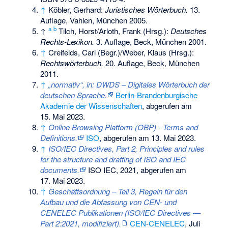
↑
Köbler, Gerhard:
Juristisches Wörterbuch.
13.
Auflage, Vahlen, München 2005.
a
b
↑
Tilch, Horst/Arloth, Frank (Hrsg.):
Deutsches
Rechts-Lexikon.
3. Auflage, Beck, München 2001.
↑
Creifelds, Carl (Begr.)/Weber, Klaus (Hrsg.):
Rechtswörterbuch.
20. Auflage, Beck, München
2011.
↑
„normativ“, in: DWDS – Digitales Wörterbuch der
deutschen Sprache.
Berlin-Brandenburgische
Akademie der Wissenschaften
,
abgerufen am
15. Mai 2023
.
↑
Online Browsing Platform (OBP) - Terms and
Definitions.
ISO
,
abgerufen am 13. Mai 2023
.
↑
ISO/IEC Directives, Part 2, Principles and rules
for the structure and drafting of ISO and IEC
documents.
ISO IEC, 2021,
abgerufen am
17. Mai 2023
.
↑
Geschäftsordnung – Teil 3, Regeln für den
Aufbau und die Abfassung von CEN- und
CENELEC Publikationen (ISO/IEC Directives —
Part 2:2021, modifiziert).
CEN
-
CENELEC
, Juli