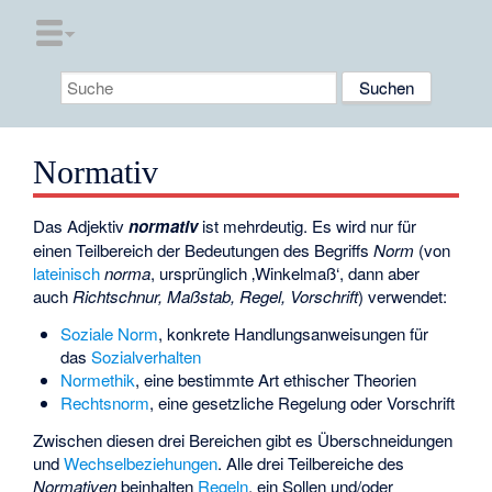
Normativ
Das Adjektiv
normativ
ist mehrdeutig. Es wird nur für
einen Teilbereich der Bedeutungen des Begriffs
Norm
(von
lateinisch
norma
, ursprünglich ‚Winkelmaß‘, dann aber
auch
Richtschnur, Maßstab, Regel, Vorschrift
) verwendet:
Soziale Norm
, konkrete Handlungsanweisungen für
das
Sozialverhalten
Normethik
, eine bestimmte Art ethischer Theorien
Rechtsnorm
, eine gesetzliche Regelung oder Vorschrift
Zwischen diesen drei Bereichen gibt es Überschneidungen
und
Wechselbeziehungen
. Alle drei Teilbereiche des
Normativen
beinhalten
Regeln
, ein
Sollen
und/oder