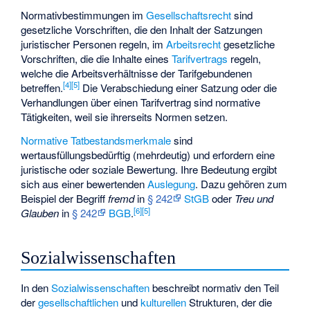
Normativbestimmungen im
Gesellschaftsrecht
sind
gesetzliche Vorschriften, die den Inhalt der Satzungen
juristischer Personen regeln, im
Arbeitsrecht
gesetzliche
Vorschriften, die die Inhalte eines
Tarifvertrags
regeln,
welche die Arbeitsverhältnisse der Tarifgebundenen
[
4
]
[
5
]
betreffen.
Die Verabschiedung einer Satzung oder die
Verhandlungen über einen Tarifvertrag sind normative
Tätigkeiten, weil sie ihrerseits Normen setzen.
Normative Tatbestandsmerkmale
sind
wertausfüllungsbedürftig (mehrdeutig) und erfordern eine
juristische oder soziale Bewertung. Ihre Bedeutung ergibt
sich aus einer bewertenden
Auslegung
. Dazu gehören zum
Beispiel der Begriff
fremd
in
§ 242
StGB
oder
Treu und
[
6
]
[
5
]
Glauben
in
§ 242
BGB
.
Sozialwissenschaften
In den
Sozialwissenschaften
beschreibt normativ den Teil
der
gesellschaftlichen
und
kulturellen
Strukturen, der die