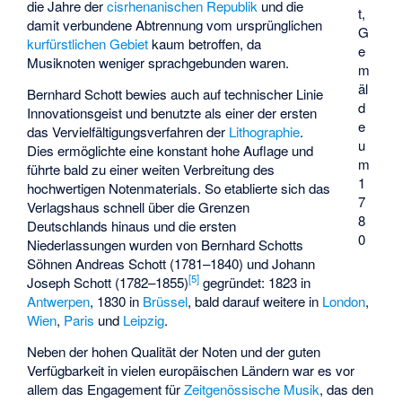
die Jahre der
cisrhenanischen Republik
und die
t,
damit verbundene Abtrennung vom ursprünglichen
G
kurfürstlichen Gebiet
kaum betroffen, da
e
Musiknoten weniger sprachgebunden waren.
m
äl
Bernhard Schott bewies auch auf technischer Linie
d
Innovationsgeist und benutzte als einer der ersten
e
das Vervielfältigungsverfahren der
Lithographie
.
u
Dies ermöglichte eine konstant hohe Auflage und
m
führte bald zu einer weiten Verbreitung des
1
hochwertigen Notenmaterials. So etablierte sich das
7
Verlagshaus schnell über die Grenzen
8
Deutschlands hinaus und die ersten
0
Niederlassungen wurden von Bernhard Schotts
Söhnen Andreas Schott (1781–1840) und Johann
[
5
]
Joseph Schott (1782–1855)
gegründet: 1823 in
Antwerpen
, 1830 in
Brüssel
, bald darauf weitere in
London
,
Wien
,
Paris
und
Leipzig
.
Neben der hohen Qualität der Noten und der guten
Verfügbarkeit in vielen europäischen Ländern war es vor
allem das Engagement für
Zeitgenössische Musik
, das den