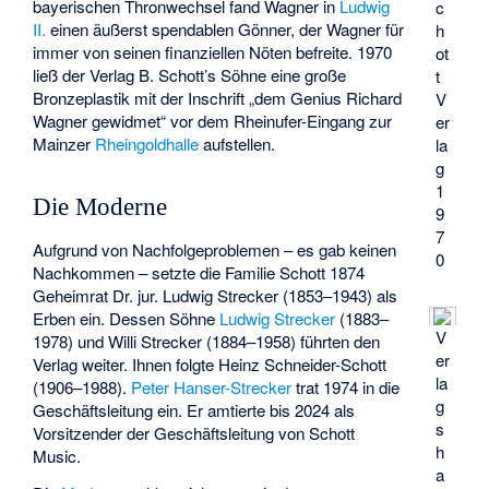
bayerischen Thronwechsel fand Wagner in
Ludwig
c
II.
einen äußerst spendablen Gönner, der Wagner für
h
immer von seinen finanziellen Nöten befreite. 1970
ot
ließ der Verlag B. Schott’s Söhne eine große
t
Bronzeplastik mit der Inschrift „dem Genius Richard
V
Wagner gewidmet“ vor dem Rheinufer-Eingang zur
er
Mainzer
Rheingoldhalle
aufstellen.
la
g
1
Die Moderne
9
7
Aufgrund von Nachfolgeproblemen – es gab keinen
0
Nachkommen – setzte die Familie Schott 1874
Geheimrat Dr. jur. Ludwig Strecker (1853–1943) als
Erben ein. Dessen Söhne
Ludwig Strecker
(1883–
V
1978) und Willi Strecker (1884–1958) führten den
er
Verlag weiter. Ihnen folgte
Heinz Schneider-Schott
la
(1906–1988).
Peter Hanser-Strecker
trat 1974 in die
g
Geschäftsleitung ein. Er amtierte bis 2024 als
s
Vorsitzender der Geschäftsleitung von Schott
h
Music.
a