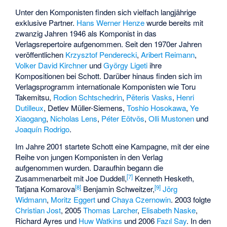
Unter den Komponisten finden sich vielfach langjährige
exklusive Partner.
Hans Werner Henze
wurde bereits mit
zwanzig Jahren 1946 als Komponist in das
Verlagsrepertoire aufgenommen. Seit den 1970er Jahren
veröffentlichen
Krzysztof Penderecki
,
Aribert Reimann
,
Volker David Kirchner
und
György Ligeti
ihre
Kompositionen bei Schott. Darüber hinaus finden sich im
Verlagsprogramm internationale Komponisten wie
Toru
Takemitsu
,
Rodion Schtschedrin
,
Pēteris Vasks
,
Henri
Dutilleux
, Detlev Müller-Siemens,
Toshio Hosokawa
,
Ye
Xiaogang
,
Nicholas Lens
,
Péter Eötvös
,
Olli Mustonen
und
Joaquín Rodrigo
.
Im Jahre 2001 startete Schott eine Kampagne, mit der eine
Reihe von jungen Komponisten in den Verlag
aufgenommen wurden. Daraufhin begann die
[
7
]
Zusammenarbeit mit
Joe Duddell
,
Kenneth Hesketh,
[
8
]
[
9
]
Tatjana Komarova
Benjamin Schweitzer,
Jörg
Widmann
,
Moritz Eggert
und
Chaya Czernowin
. 2003 folgte
Christian Jost
, 2005
Thomas Larcher
,
Elisabeth Naske
,
Richard Ayres und
Huw Watkins
und 2006
Fazıl Say
. In den