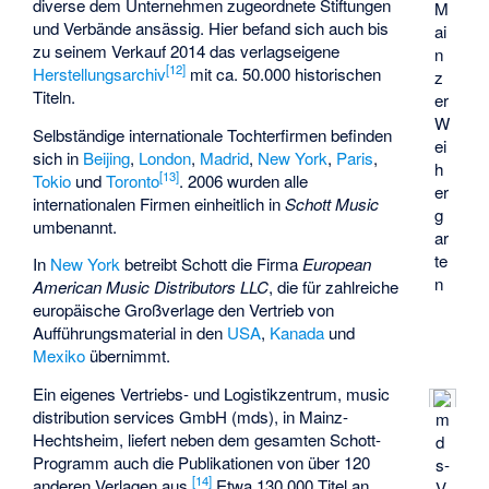
diverse dem Unternehmen zugeordnete Stiftungen
M
und Verbände ansässig. Hier befand sich auch bis
ai
zu seinem Verkauf 2014 das verlagseigene
n
[
12
]
Herstellungsarchiv
mit ca. 50.000 historischen
z
Titeln.
er
W
Selbständige internationale Tochterfirmen befinden
ei
sich in
Beijing
,
London
,
Madrid
,
New York
,
Paris
,
h
[
13
]
Tokio
und
Toronto
. 2006 wurden alle
er
internationalen Firmen einheitlich in
Schott Music
g
umbenannt.
ar
te
In
New York
betreibt Schott die Firma
European
n
American Music Distributors LLC
, die für zahlreiche
europäische Großverlage den Vertrieb von
Aufführungsmaterial in den
USA
,
Kanada
und
Mexiko
übernimmt.
Ein eigenes Vertriebs- und Logistikzentrum, music
distribution services GmbH (mds), in Mainz-
m
Hechtsheim, liefert neben dem gesamten Schott-
d
Programm auch die Publikationen von über 120
s-
[
14
]
anderen Verlagen aus.
Etwa 130.000 Titel an
V