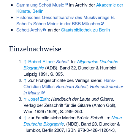
Sammlung Schott Music
im Archiv der
Akademie der
Künste, Berlin
Historisches Geschäftsarchiv des Musikverlags B.
Schott’s Söhne Mainz in der BSB München
Schott-Archiv
an der
Staatsbibliothek zu Berlin
Einzelnachweise
↑
Robert Eitner
:
Schott
.
In:
Allgemeine Deutsche
Biographie
(ADB). Band 32, Duncker & Humblot,
Leipzig 1891, S. 395.
↑
Zur Frühgeschichte des Verlags siehe:
Hans-
Christian Müller:
Bernhard Schott, Hofmusikstecher
in Mainz.
↑
Josef Zuth
:
Handbuch der Laute und Gitarre.
Verlag der Zeitschrift für die Gitarre (Anton Goll),
Wien 1926 (1928), S. 249–250.
↑
zur Familie siehe
Marion Brück
:
Schott
. In:
Neue
Deutsche Biographie
. (NDB).
Band
23
. Duncker &
Humblot, Berlin 2007,
ISBN 978-3-428-11204-3
,