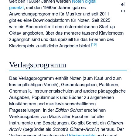
Seit den 1980er Jahren werden
Noten digital
ei
gesetzt
, seit den 1990er Jahren gab es
m
Anwendungsprogromme für Musiker und seit 2011
gibt es eine Downloadplattform für Noten. Seit 2025
wird ein Abomodell mit dem österreichischen Start-up
Oktav angeboten, über das mehrere tausend Klaviernoten
zugänglich sind und das speziell für das Erlernen des
[
16
]
Klavierspiels zusätzliche Angebote bietet.
Verlagsprogramm
Das Verlagsprogramm enthält Noten (zum Kauf und zum
kostenpflichtigen Verleih), Gesamtausgaben, Partituren,
Chormusik, Instrumentalschulen und andere pädagogische
Ausgaben, Popularmusik und Bücher zu allgemeinen
Musikthemen und musikwissenschaftlichen
Fragestellungen. In der
Edition Schott
erscheinen
Werkausgaben von Musik aller Epochen für alle
Instrumente und Besetzungen. So gibt Schott ein
Gitarren-
Archiv
(begründet als
Schott’s Gitarre-Archiv
) heraus. Der
Verlag verwertet bestehende
Urheberrechte
und nimmt