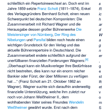
schließlich ein Repertoirewechsel an. Doch erst im
s
Jahre 1859 setzte
Franz Schott
(1811–1874), Enkel
R
des Verlagsgründers Bernhard Schott, einen neuen
ic
Schwerpunkt bei deutschen Komponisten: Die
h
Zusammenarbeit mit Richard Wagner und die
ar
Herausgabe dessen großer Bühnenwerke
Die
d
Meistersinger von Nürnberg
,
Der Ring des
W
Nibelungen
und
Parsifal
bilden noch heute einen
a
wichtigen Grundstock für den Verlag und das
g
aktuelle Bühnenrepertoire in Deutschland. Die
n
Zusammenarbeit endete schließlich aufgrund der
er
[
6
]
unerfüllbaren finanziellen Forderungen Wagners:
,
„Überhaupt kann ein Musikverleger Ihre Bedürfnisse
g
nicht bestreiten, dies kann nur ein enorm reicher
e
Bankier oder Fürst, der über Millionen zu verfügen
st
hat ...“ (Franz Schott am 21. Oktober 1862 an
ift
Wagner). Wagner suchte sich daraufhin anderweitig
et
finanzielle Unterstützung, welche ihm zuletzt nur
v
noch von
Johann Weißheimer II.
, dem
o
wohlhabenden Vater seines Freundes
Wendelin
m
Weißheimer
gewährt wurde. Erst nach dem
S