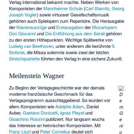
Verlag international bekannt machte. Neben Werken von
Komponisten der
Mannheimer Schule
(
Carl Stamitz
,
Georg
Joseph Vogler
) sowie virtuoser Gesellschaftsmusik
gehörten auch Spielopern zum Repertoire. Die Herausgabe
der
Klavierauszüge
und
Erstausgaben
der
Mozartopern
Don Giovanni
und
Die Entführung aus dem Serail
gehören
zu den ersten Höhepunkten. Wichtige Spätwerke von
Ludwig van Beethoven
, unter anderem die berühmte
9.
Sinfonie
, die
Missa solemnis
sowie zwei der letzten
Streichquartette
führten den Verlag in eine sichere Zukunft.
Meilenstein Wagner
Zu Beginn der Verlagsgeschichte war der damals
moderne französische Geschmack für das
D
Verlagsprogramm ausschlaggebend. So wurden vor
e
allem Komponisten wie
Adolphe Adam
,
Daniel
m
Auber
,
Gaetano Donizetti
,
Ignaz Pleyel
und
G
Gioachino Rossini
publiziert. Nur langsam wuchs
e
das Interesse an heimischen Komponisten. Mit
ni
Franz Liszt
und
Peter Cornelius
deutet sich
u