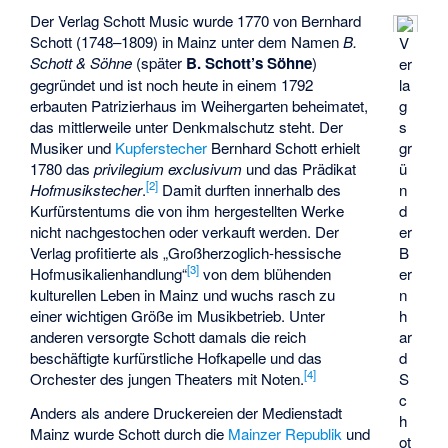
Der Verlag Schott Music wurde 1770 von Bernhard
Schott (1748–1809) in Mainz unter dem Namen
B.
V
Schott & Söhne
(später
B. Schott’s Söhne
)
er
gegründet und ist noch heute in einem 1792
la
erbauten Patrizierhaus im Weihergarten beheimatet,
g
das mittlerweile unter Denkmalschutz steht. Der
s
Musiker und
Kupferstecher
Bernhard Schott erhielt
gr
1780 das
privilegium exclusivum
und das Prädikat
ü
[
2
]
Hofmusikstecher
.
Damit durften innerhalb des
n
Kurfürstentums die von ihm hergestellten Werke
d
nicht nachgestochen oder verkauft werden. Der
er
Verlag profitierte als „Großherzoglich-hessische
B
[
3
]
Hofmusikalienhandlung“
von dem blühenden
er
kulturellen Leben in Mainz und wuchs rasch zu
n
einer wichtigen Größe im Musikbetrieb. Unter
h
anderen versorgte Schott damals die reich
ar
beschäftigte kurfürstliche Hofkapelle und das
d
[
4
]
Orchester des jungen Theaters mit Noten.
S
c
Anders als andere Druckereien der Medienstadt
h
Mainz wurde Schott durch die
Mainzer Republik
und
ot