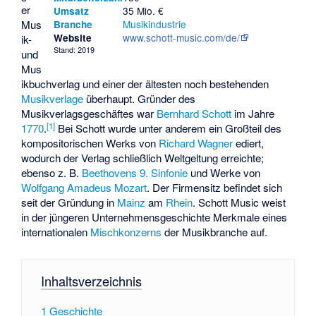
er
35 Mio. €
Umsatz
Mus
Musikindustrie
Branche
www.schott-music.com/de/
Website
ik-
Stand: 2019
und
Mus
ikbuchverlag und einer der ältesten noch bestehenden
Musikverlage
überhaupt. Gründer des
Musikverlagsgeschäftes war
Bernhard Schott
im Jahre
[
1
]
1770
.
Bei Schott wurde unter anderem ein Großteil des
kompositorischen Werks von
Richard Wagner
ediert,
wodurch der Verlag schließlich Weltgeltung erreichte;
ebenso z. B.
Beethovens
9. Sinfonie
und Werke von
Wolfgang Amadeus Mozart
. Der Firmensitz befindet sich
seit der Gründung in
Mainz
am
Rhein
. Schott Music weist
in der jüngeren Unternehmensgeschichte Merkmale eines
internationalen
Mischkonzerns
der Musikbranche auf.
Inhaltsverzeichnis
1
Geschichte