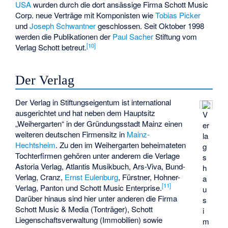
USA
wurden durch die dort ansässige Firma Schott Music
Corp. neue Verträge mit Komponisten wie
Tobias Picker
und
Joseph Schwantner
geschlossen. Seit Oktober 1998
werden die Publikationen der
Paul Sacher
Stiftung vom
[
10
]
Verlag Schott betreut.
Der Verlag
Der Verlag in Stiftungseigentum ist international
ausgerichtet und hat neben dem Hauptsitz
V
„Weihergarten“ in der Gründungsstadt Mainz einen
er
weiteren deutschen Firmensitz in
Mainz-
la
Hechtsheim
. Zu den im Weihergarten beheimateten
g
Tochterfirmen gehören unter anderem die Verlage
s
Astoria Verlag, Atlantis Musikbuch, Ars-Viva, Bund-
h
Verlag, Cranz,
Ernst Eulenburg
, Fürstner, Hohner-
a
[
11
]
Verlag, Panton und Schott Music Enterprise.
u
Darüber hinaus sind hier unter anderen die Firma
s
Schott Music & Media (Tonträger), Schott
i
Liegenschaftsverwaltung (Immobilien) sowie
m