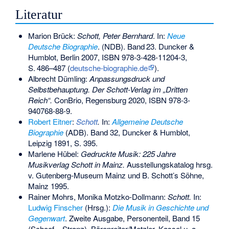
Literatur
Marion Brück:
Schott, Peter Bernhard
. In:
Neue
Deutsche Biographie
. (NDB).
Band
23
. Duncker &
Humblot, Berlin 2007,
ISBN 978-3-428-11204-3
,
S.
486–487
(
deutsche-biographie.de
).
Albrecht Dümling:
Anpassungsdruck und
Selbstbehauptung. Der Schott-Verlag im „Dritten
Reich“.
ConBrio, Regensburg 2020,
ISBN 978-3-
940768-88-9
.
Robert Eitner
:
Schott
.
In:
Allgemeine Deutsche
Biographie
(ADB). Band 32, Duncker & Humblot,
Leipzig 1891, S. 395.
Marlene Hübel:
Gedruckte Musik: 225 Jahre
Musikverlag Schott in Mainz.
Ausstellungskatalog hrsg.
v. Gutenberg-Museum Mainz und B. Schott’s Söhne,
Mainz 1995.
Rainer Mohrs, Monika Motzko-Dollmann:
Schott.
In:
Ludwig Finscher
(Hrsg.):
Die Musik in Geschichte und
Gegenwart
. Zweite Ausgabe, Personenteil, Band 15
(Schoof – Stranz). Bärenreiter/Metzler, Kassel u. a.