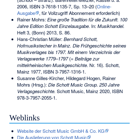
2006,
ISBN 3-7618-1135-7
, Sp. 13–20 (
Online-
Ausgabe
, für Vollzugriff Abonnement erforderlich)
Rainer Mohrs:
Eine große Tradition für die Zukunft. 100
Jahre Edition Schott Einzelausgabe.
In:
Musikhandel.
Heft 3, (Bonn) 2013, S. 86.
Hans-Christian Müller:
Bernhard Schott,
Hofmusikstecher in Mainz. Die Frühgeschichte seines
Musikverlages bis 1797. Mit einem Verzeichnis der
Verlagswerke 1779–1797
(=
Beiträge zur
mittelrheinischen Musikgeschichte.
Nr. 16). Schott,
Mainz 1977,
ISBN 3-7957-1316-1
.
Susanne Gilles-Kircher, Hildegard Hogen, Rainer
Mohrs (Hrsg.):
Die Schott Music Group. 250 Jahre
Verlagsgeschichte.
Schott Music, Mainz 2020,
ISBN
978-3-7957-2055-1
.
Weblinks
Website der Schott Music GmbH & Co. KG
Die Auslieferung von Schott Music