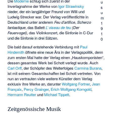
Die
Moderne
schlug sich zuerst in der
u
Inverlagnahme der Werke von
Igor Strawinsky
s
nieder, der ein langjähriger Freund von Willi und
u
Ludwig Strecker war. Der Verlag veröffentlichte in
m
Deutschland unter anderem
Feu d’artifice
,
Scherzo
1
fantastique
, das Ballett
L’ oiseau de feu
(Der
9
Feuervogel)
, das Violinkonzert, die Sinfonie in C-Dur
1
und die Sinfonie in drei Sätzen.
0
Die bald darauf entstehende Verbindung mit
Paul
Hindemith
öffnete eine neue Ära in der Verlagspolitik, denn
zum ersten Mal hatte der Verlag einen „Hauskomponisten“,
dessen gesamtes Werk bei Schott verlegt wurde. Auch
Carl Orff
, der Schöpfer des Welterfolges
Carmina Burana
,
ist mit seinem Gesamtschaffen bei Schott vertreten. Von
nun an vertrauten viele weitere Künstler dem Verlag
exklusiv ihre Werke an, darunter
Wolfgang Fortner
,
Jean
Françaix
,
Percy Grainger
,
Erich Wolfgang Korngold
,
Hermann Reutter
und
Michael Tippett
.
Zeitgenössische Musik