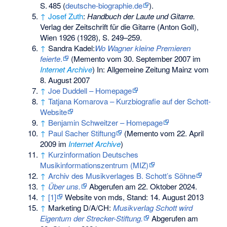
S.
485
(
deutsche-biographie.de
).
↑
Josef Zuth
:
Handbuch der Laute und Gitarre.
Verlag der Zeitschrift für die Gitarre (Anton Goll),
Wien 1926 (1928), S. 249–259.
↑
Sandra Kadel:
Wo Wagner kleine Premieren
feierte
.
(
Memento
vom 30. September 2007 im
Internet Archive
) In: Allgemeine Zeitung Mainz vom
8. August 2007
↑
Joe Duddell – Homepage
↑
Tatjana Komarova – Kurzbiografie auf der Schott-
Website
↑
Benjamin Schweitzer – Homepage
↑
Paul Sacher Stiftung
(
Memento
vom 22. April
2009 im
Internet Archive
)
↑
Kurzinformation Deutsches
Musikinformationszentrum (MIZ)
↑
Archiv des Musikverlages B. Schott’s Söhne
↑
Über uns.
Abgerufen am 22. Oktober 2024
.
↑
[1]
Website von mds, Stand: 14. August 2013
↑
Marketing D/A/CH:
Musikverlag Schott wird
Eigentum der Strecker-Stiftung.
Abgerufen am