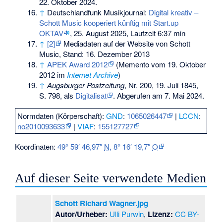
22. Oktober 2024
.
↑
Deutschlandfunk Musikjournal:
Digital kreativ –
Schott Music kooperiert künftig mit Start.up
OKTAV
, 25. August 2025, Laufzeit 6:37 min
↑
[2]
Mediadaten auf der Website von Schott
Music, Stand: 16. Dezember 2013
↑
APEK Award 2012
(
Memento
vom 19. Oktober
2012 im
Internet Archive
)
↑
Augsburger Postzeitung
, Nr. 200, 19. Juli 1845,
S. 798, als
Digitalisat
. Abgerufen am 7. Mai 2024.
Normdaten (Körperschaft):
GND
:
1065026447
|
LCCN
:
no2010093633
|
VIAF
:
155127727
Koordinaten:
49° 59′ 46,97″
N
,
8° 16′ 19,7″
O
Auf dieser Seite verwendete Medien
Schott Richard Wagner.jpg
Autor/Urheber:
Ulli Purwin
,
Lizenz:
CC BY-