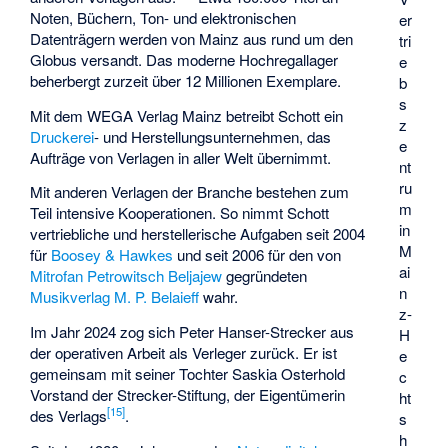
Noten, Büchern, Ton- und elektronischen
er
Datenträgern werden von Mainz aus rund um den
tri
Globus versandt. Das moderne Hochregallager
e
beherbergt zurzeit über 12 Millionen Exemplare.
b
s
Mit dem WEGA Verlag Mainz betreibt Schott ein
z
Druckerei
- und Herstellungsunternehmen, das
e
Aufträge von Verlagen in aller Welt übernimmt.
nt
ru
Mit anderen Verlagen der Branche bestehen zum
m
Teil intensive Kooperationen. So nimmt Schott
in
vertriebliche und herstellerische Aufgaben seit 2004
M
für
Boosey & Hawkes
und seit 2006 für den von
ai
Mitrofan Petrowitsch Beljajew
gegründeten
n
Musikverlag M. P. Belaieff
wahr.
z-
Im Jahr 2024 zog sich Peter Hanser-Strecker aus
H
der operativen Arbeit als Verleger zurück. Er ist
e
gemeinsam mit seiner Tochter Saskia Osterhold
c
Vorstand der Strecker-Stiftung, der Eigentümerin
ht
[
15
]
des Verlags
.
s
h