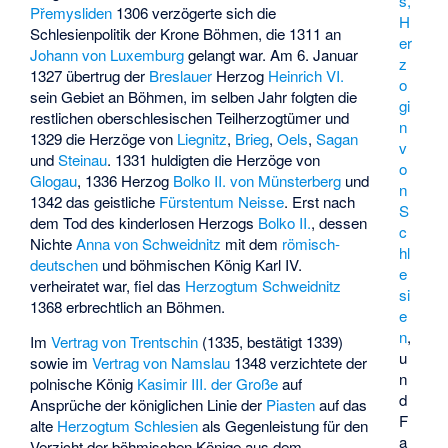
s,
Přemysliden
1306 verzögerte sich die
H
Schlesienpolitik der
Krone Böhmen
, die 1311 an
er
Johann von Luxemburg
gelangt war. Am 6. Januar
z
1327 übertrug der
Breslauer
Herzog
Heinrich VI.
o
sein Gebiet an Böhmen, im selben Jahr folgten die
gi
restlichen oberschlesischen Teilherzogtümer und
n
1329 die Herzöge von
Liegnitz
,
Brieg
,
Oels
,
Sagan
v
und
Steinau
. 1331 huldigten die Herzöge von
o
Glogau
, 1336 Herzog
Bolko II. von Münsterberg
und
n
1342 das geistliche
Fürstentum Neisse
. Erst nach
S
dem Tod des kinderlosen Herzogs
Bolko II.
, dessen
c
Nichte
Anna von Schweidnitz
mit dem
römisch-
hl
deutschen
und böhmischen König Karl IV.
e
verheiratet war, fiel das
Herzogtum Schweidnitz
si
1368 erbrechtlich an Böhmen.
e
n
,
Im
Vertrag von Trentschin
(1335, bestätigt 1339)
u
sowie im
Vertrag von Namslau
1348 verzichtete der
n
polnische König
Kasimir III. der Große
auf
d
Ansprüche der königlichen Linie der
Piasten
auf das
F
alte
Herzogtum Schlesien
als Gegenleistung für den
a
Verzicht der böhmischen Könige aus dem