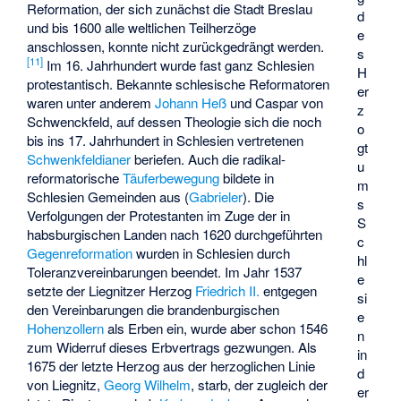
Reformation, der sich zunächst die Stadt Breslau
d
und bis 1600 alle weltlichen Teilherzöge
e
anschlossen, konnte nicht zurückgedrängt werden.
s
[
11
]
Im 16. Jahrhundert wurde fast ganz Schlesien
H
protestantisch. Bekannte schlesische Reformatoren
er
waren unter anderem
Johann Heß
und
Caspar von
z
Schwenckfeld
, auf dessen Theologie sich die noch
o
bis ins 17. Jahrhundert in Schlesien vertretenen
gt
Schwenkfeldianer
beriefen. Auch die radikal-
u
reformatorische
Täuferbewegung
bildete in
m
Schlesien Gemeinden aus (
Gabrieler
). Die
s
Verfolgungen der Protestanten im Zuge der in
S
habsburgischen Landen nach 1620 durchgeführten
c
Gegenreformation
wurden in Schlesien durch
hl
Toleranzvereinbarungen beendet. Im Jahr 1537
e
setzte der Liegnitzer Herzog
Friedrich II.
entgegen
si
den Vereinbarungen die brandenburgischen
e
Hohenzollern
als Erben ein, wurde aber schon 1546
n
zum Widerruf dieses Erbvertrags gezwungen. Als
in
1675 der letzte Herzog aus der herzoglichen Linie
d
von Liegnitz,
Georg Wilhelm
, starb, der zugleich der
er