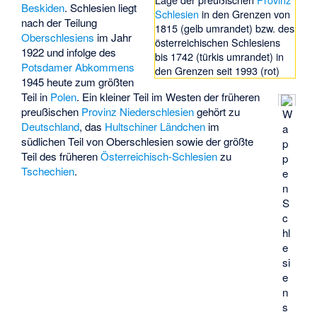
Beskiden
. Schlesien liegt
Schlesien
in den Grenzen von
nach der Teilung
1815 (gelb umrandet) bzw. des
Oberschlesiens
im Jahr
österreichischen Schlesiens
1922 und infolge des
bis 1742 (türkis umrandet) in
Potsdamer Abkommens
den Grenzen seit 1993 (rot)
1945 heute zum größten
Teil in
Polen
. Ein kleiner Teil im Westen der früheren
preußischen
Provinz Niederschlesien
gehört zu
W
Deutschland
, das
Hultschiner Ländchen
im
a
südlichen Teil von Oberschlesien sowie der größte
p
Teil des früheren
Österreichisch-Schlesien
zu
p
Tschechien
.
e
n
S
c
hl
e
si
e
n
s