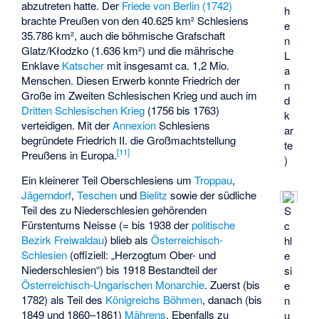
abzutreten hatte. Der
Friede von Berlin (1742)
h
brachte Preußen von den 40.625 km² Schlesiens
e
35.786 km², auch die böhmische Grafschaft
n
Glatz/Kłodzko (1.636 km²) und die mährische
L
Enklave
Katscher
mit insgesamt ca. 1,2 Mio.
a
Menschen. Diesen Erwerb konnte Friedrich der
n
Große im Zweiten Schlesischen Krieg und auch im
d
Dritten Schlesischen Krieg
(1756 bis 1763)
k
verteidigen. Mit der
Annexion
Schlesiens
ar
begründete Friedrich II. die Großmachtstellung
te
[
11
]
Preußens in Europa.
)
Ein kleinerer Teil Oberschlesiens um
Troppau
,
Jägerndorf
,
Teschen
und
Bielitz
sowie der südliche
Teil des zu Niederschlesien gehörenden
S
Fürstentums Neisse (= bis 1938 der
politische
c
Bezirk Freiwaldau
) blieb als
Österreichisch-
hl
Schlesien
(offiziell: „Herzogtum Ober- und
e
Niederschlesien“) bis 1918 Bestandteil der
si
Österreichisch-Ungarischen Monarchie
. Zuerst (bis
e
1782) als Teil des
Königreichs Böhmen
, danach (bis
n
1849 und 1860–1861)
Mährens
. Ebenfalls zu
u