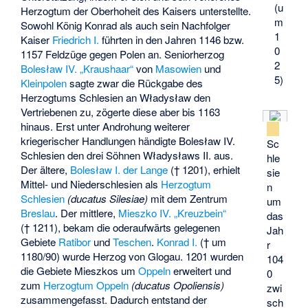
(u
Herzogtum der Oberhoheit des Kaisers unterstellte.
m
Sowohl König Konrad als auch sein Nachfolger
1
Kaiser
Friedrich I.
führten in den Jahren 1146 bzw.
0
1157 Feldzüge gegen Polen an. Seniorherzog
2
Bolesław IV. „Kraushaar“
von
Masowien
und
5)
Kleinpolen
sagte zwar die Rückgabe des
Herzogtums Schlesien an Władysław den
Vertriebenen zu, zögerte diese aber bis 1163
hinaus. Erst unter Androhung weiterer
kriegerischer Handlungen händigte Bolesław IV.
Sc
Schlesien den drei Söhnen Władysławs II. aus.
hle
Der ältere,
Bolesław I. der Lange
(† 1201), erhielt
sie
Mittel- und Niederschlesien als
Herzogtum
n
Schlesien
(ducatus Silesiae)
mit dem Zentrum
um
Breslau
. Der mittlere,
Mieszko IV. „Kreuzbein“
das
(† 1211), bekam die oderaufwärts gelegenen
Jah
Gebiete
Ratibor
und
Teschen
.
Konrad I.
(† um
r
1180/90) wurde
Herzog von Glogau
. 1201 wurden
104
die Gebiete Mieszkos um
Oppeln
erweitert und
0
zum
Herzogtum Oppeln
(ducatus Opoliensis)
zwi
zusammengefasst. Dadurch entstand der
sch