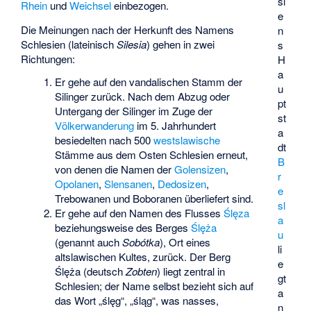
si
Rhein
und
Weichsel
einbezogen.
e
Die Meinungen nach der Herkunft des Namens
n
Schlesien (lateinisch
Silesia
) gehen in zwei
s
Richtungen:
H
a
Er gehe auf den vandalischen Stamm der
u
Silinger zurück. Nach dem Abzug oder
pt
Untergang der Silinger im Zuge der
st
Völkerwanderung
im 5. Jahrhundert
a
besiedelten nach 500
westslawische
dt
Stämme aus dem Osten Schlesien erneut,
B
von denen die Namen der
Golensizen
,
r
Opolanen
,
Slensanen
,
Dedosizen
,
e
Trebowanen
und
Boboranen
überliefert sind.
sl
Er gehe auf den Namen des Flusses
Ślęza
a
beziehungsweise des Berges
Ślęża
u
(genannt auch
Sobótka
), Ort eines
li
altslawischen Kultes, zurück. Der Berg
e
Ślęża (deutsch
Zobten
) liegt zentral in
gt
Schlesien; der Name selbst bezieht sich auf
a
das Wort „ślęg“, „śląg“, was nasses,
n