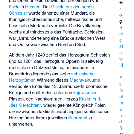
und Oberschlesien sowie aus der Gegend von
er
Fulda
in
Hessen
. Der
Dialekt der deutschen
z
Schlesier
wurde daher zu einer Mundart, die
o
thüringisch-obersächsische, mittelbairische und
g
hessische Merkmale vereinte. Die Bevölkerung
B
wuchs auf mindestens das Fünffache. Schlesien
ol
war jahrhundertelang eine Brücke zwischen West
e
und Ost sowie zwischen Nord und Süd.
sł
a
Ab dem Jahr 1249 zerfiel das Herzogtum Schlesien
w
und ab 1281 das Herzogtum Oppeln in zeitweilig
III
mehr als ein Dutzend kleine, miteinander im
.
Bruderkrieg liegende piastische
schlesische
S
Herzogtümer
. Während dieses
Machtvakuums
c
versuchten Ende des 13. Jahrhunderts böhmische
hi
Könige und später das unter den
kujawischen
ef
Piasten, den Nachkommen Herzog
Kasimirs II.
m
„des Gerechten“
, wieder geeinte Königreich Polen
u
die inzwischen faktisch unabhängigen schlesischen
n
Herzogtümer ihrem jeweiligen
Supremat
zu
d
unterwerfen.
(u
m