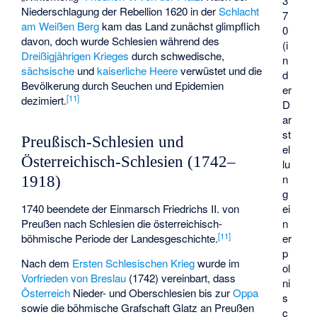
3
Niederschlagung der Rebellion 1620 in der
Schlacht
7
am Weißen Berg
kam das Land zunächst glimpflich
0
davon, doch wurde Schlesien während des
(i
Dreißigjährigen Krieges
durch schwedische,
n
sächsische
und
kaiserliche Heere
verwüstet und die
d
Bevölkerung durch Seuchen und Epidemien
er
[
11
]
dezimiert.
D
ar
st
Preußisch-Schlesien und
el
Österreichisch-Schlesien (1742–
lu
n
1918)
g
ei
1740 beendete der Einmarsch Friedrichs II. von
n
Preußen nach Schlesien die österreichisch-
[
11
]
er
böhmische Periode der Landesgeschichte.
p
Nach dem
Ersten Schlesischen Krieg
wurde im
ol
Vorfrieden von Breslau
(1742) vereinbart, dass
ni
Österreich
Nieder- und Oberschlesien bis zur
Oppa
s
sowie die böhmische Grafschaft Glatz an Preußen
c