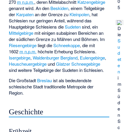
0
270
m n.p.m.
, deren Mittelabschnitt
Katzengebirge
5
genannt wird. An den
Beskiden
, einem Teilgebirge
der
Karpaten
an der Grenze zu
Kleinpolen
, hat
Schlesien nur geringen Anteil, während das
Hauptgebirge Schlesiens die
Sudeten
sind, ein
D
Mittelgebirge
mit einigen subalpinen Bereichen an
ie
der südlichen Grenze zu Mähren und Böhmen. Im
S
Riesengebirge
liegt die
Schneekoppe
, die mit
u
1602
m n.p.m.
höchste Erhebung Schlesiens.
d
Isergebirge
,
Waldenburger Bergland
,
Eulengebirge
,
et
Heuscheuergebirge
und
Glatzer Schneegebirge
e
sind weitere Teilgebirge der Sudeten in Schlesien.
n
i
Die Großstadt
Breslau
ist als bedeutendste
m
schlesische Stadt traditionelle Metropole der
S
Region.
ü
d
e
Geschichte
n
S
c
Frühzeit