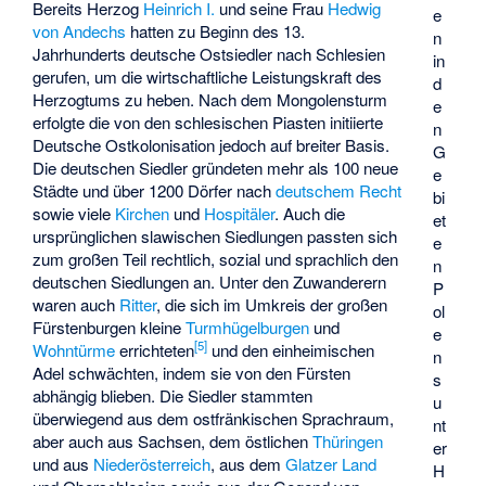
Bereits Herzog
Heinrich I.
und seine Frau
Hedwig
e
von Andechs
hatten zu Beginn des 13.
n
Jahrhunderts deutsche Ostsiedler nach Schlesien
in
gerufen, um die wirtschaftliche Leistungskraft des
d
Herzogtums zu heben. Nach dem Mongolensturm
e
erfolgte die von den schlesischen Piasten initiierte
n
Deutsche Ostkolonisation
jedoch auf breiter Basis.
G
Die deutschen Siedler gründeten mehr als 100 neue
e
Städte und über 1200 Dörfer nach
deutschem Recht
bi
sowie viele
Kirchen
und
Hospitäler
. Auch die
et
ursprünglichen slawischen Siedlungen passten sich
e
zum großen Teil rechtlich, sozial und sprachlich den
n
deutschen Siedlungen an. Unter den Zuwanderern
P
waren auch
Ritter
, die sich im Umkreis der großen
ol
Fürstenburgen kleine
Turmhügelburgen
und
e
[
5
]
Wohntürme
errichteten
und den einheimischen
n
Adel schwächten, indem sie von den Fürsten
s
abhängig blieben. Die Siedler stammten
u
überwiegend aus dem ostfränkischen Sprachraum,
nt
aber auch aus Sachsen, dem östlichen
Thüringen
er
und aus
Niederösterreich
, aus dem
Glatzer Land
H