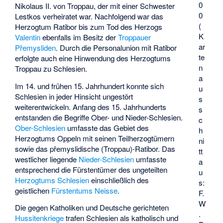
0
Nikolaus II. von Troppau, der mit einer Schwester
0
Lestkos verheiratet war. Nachfolgend war das
(
Herzogtum Ratibor bis zum Tod des Herzogs
K
Valentin
ebenfalls im Besitz der
Troppauer
ar
Přemysliden
. Durch die Personalunion mit Ratibor
te
erfolgte auch eine Hinwendung des Herzogtums
n
Troppau zu Schlesien.
a
Im 14. und frühen 15. Jahrhundert konnte sich
u
Schlesien in jeder Hinsicht ungestört
s
weiterentwickeln. Anfang des 15. Jahrhunderts
s
entstanden die Begriffe Ober- und Nieder-Schlesien.
c
Ober-Schlesien
umfasste das Gebiet des
h
Herzogtums Oppeln mit seinen Teilherzogtümern
ni
sowie das přemyslidische (Troppau)-Ratibor. Das
tt
westlicher liegende
Nieder-Schlesien
umfasste
a
entsprechend die Fürstentümer des ungeteilten
u
Herzogtums Schlesien
einschließlich des
s:
geistlichen
Fürstentums Neisse
.
F.
W
Die gegen Katholiken und Deutsche gerichteten
.
Hussitenkriege
trafen Schlesien als katholisch und