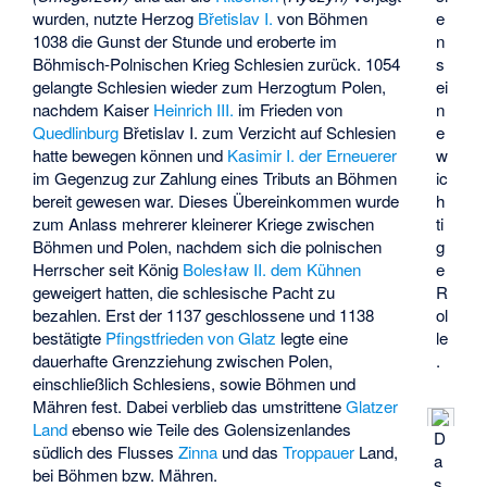
wurden, nutzte Herzog
Břetislav I.
von Böhmen
e
1038 die Gunst der Stunde und eroberte im
n
Böhmisch-Polnischen Krieg Schlesien zurück. 1054
s
gelangte Schlesien wieder zum Herzogtum Polen,
ei
nachdem Kaiser
Heinrich III.
im Frieden von
n
Quedlinburg
Břetislav I. zum Verzicht auf Schlesien
e
hatte bewegen können und
Kasimir I. der Erneuerer
w
im Gegenzug zur Zahlung eines Tributs an Böhmen
ic
bereit gewesen war. Dieses Übereinkommen wurde
h
zum Anlass mehrerer kleinerer Kriege zwischen
ti
Böhmen und Polen, nachdem sich die polnischen
g
Herrscher seit König
Bolesław II. dem Kühnen
e
geweigert hatten, die schlesische Pacht zu
R
bezahlen. Erst der 1137 geschlossene und 1138
ol
bestätigte
Pfingstfrieden von Glatz
legte eine
le
dauerhafte Grenzziehung zwischen Polen,
.
einschließlich Schlesiens, sowie Böhmen und
Mähren fest. Dabei verblieb das umstrittene
Glatzer
Land
ebenso wie Teile des Golensizenlandes
D
südlich des Flusses
Zinna
und das
Troppauer
Land,
a
bei Böhmen bzw. Mähren.
s