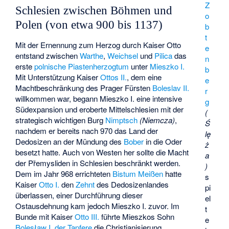
Z
Schlesien zwischen Böhmen und
o
Polen (von etwa 900 bis 1137)
b
t
Mit der Ernennung zum Herzog durch Kaiser Otto
e
entstand zwischen
Warthe
,
Weichsel
und
Pilica
das
n
erste
polnische
Piastenherzogtum
unter
Mieszko I.
b
Mit Unterstützung Kaiser
Ottos II.
, dem eine
e
Machtbeschränkung des Prager Fürsten
Boleslav II.
r
willkommen war, begann Mieszko I. eine intensive
g
Südexpansion und eroberte Mittelschlesien mit der
(
strategisch wichtigen Burg
Nimptsch
(Niemcza)
,
Ś
nachdem er bereits nach 970 das Land der
lę
Dedosizen an der Mündung des
Bober
in die Oder
ż
besetzt hatte. Auch von Westen her sollte die Macht
a
der Přemysliden in Schlesien beschränkt werden.
)
Dem im Jahr 968 errichteten
Bistum Meißen
hatte
s
Kaiser
Otto I.
den
Zehnt
des Dedosizenlandes
pi
überlassen, einer Durchführung dieser
el
Ostausdehnung kam jedoch Mieszko I. zuvor. Im
t
Bunde mit Kaiser
Otto III.
führte Mieszkos Sohn
e
Bolesław I. der Tapfere
die Christianisierung