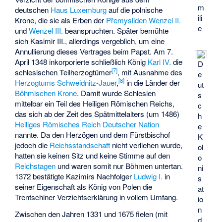
m
deutschen
Haus Luxemburg
auf die polnische
ili
Krone, die sie als Erben der
Přemysliden
Wenzel II.
e
und
Wenzel III.
beanspruchten. Später bemühte
sich Kasimir III., allerdings vergeblich, um eine
Annullierung dieses Vertrages beim Papst. Am 7.
April 1348 inkorporierte schließlich König
Karl IV.
die
D
[
7
]
schlesischen Teilherzogtümer
, mit Ausnahme des
e
[
8
]
Herzogtums Schweidnitz-Jauer
,
in die Länder der
ut
Böhmischen Krone
. Damit wurde Schlesien
s
mittelbar ein Teil des Heiligen Römischen Reichs,
c
das sich ab der Zeit des Spätmittelalters (um 1486)
h
Heiliges Römisches Reich Deutscher Nation
e
nannte. Da den Herzögen und dem Fürstbischof
K
jedoch die
Reichsstandschaft
nicht verliehen wurde,
ol
hatten sie keinen Sitz und keine Stimme auf den
o
Reichstagen
und waren somit nur Böhmen untertan.
ni
1372 bestätigte Kazimirs Nachfolger
Ludwig I.
in
s
seiner Eigenschaft als König von Polen die
at
Trentschiner Verzichtserklärung in vollem Umfang.
io
n
Zwischen den Jahren 1331 und 1675 fielen (mit
d