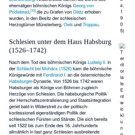
s
,
ehemaligen böhmischen Königs
Georg von
[
10
]
1
Podiebrad
,
die zu Grafen von
Glatz
erhoben
9
wurden, in den Besitz der schlesischen
0
Herzogtümer
Münsterberg
,
Oels
und
Troppau
.
5)
Schlesien unter dem Haus Habsburg
(1526–1742)
T
er
Nach dem Tod des böhmischen Königs
Ludwig II.
in
rit
der
Schlacht bei Mohács (1526)
kam die böhmische
or
Königswürde mit
Ferdinand I.
an die österreichische
ia
Habsburger
-Dynastie. Von 1526 bis 1742 waren
le
Habsburger als Könige von Böhmen zugleich
E
Herzöge von Schlesien. Die habsburgische Politik
nt
der Herrschaftszentralisierung und Staatsintegration
w
geriet bald in Widerstreit zu der politisch-
ic
konfessionell eigenständigen Politik der
kl
schlesischen Fürsten und Stände. Die sich bereits
u
seit 1522 bis zum Ende des 16. Jahrhunderts
n
allmählich in fast ganz Schlesien ausbreitende
g