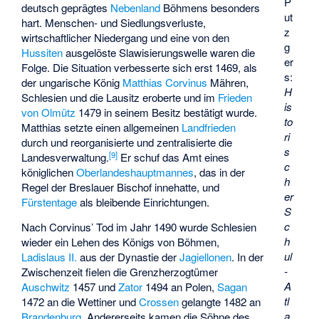
P
deutsch geprägtes
Nebenland
Böhmens besonders
ut
hart. Menschen- und Siedlungsverluste,
z
wirtschaftlicher Niedergang und eine von den
g
Hussiten
ausgelöste Slawisierungswelle waren die
er
Folge. Die Situation verbesserte sich erst 1469, als
s:
der ungarische König
Matthias Corvinus
Mähren,
H
Schlesien und die Lausitz eroberte und im
Frieden
is
von Olmütz
1479 in seinem Besitz bestätigt wurde.
to
Matthias setzte einen allgemeinen
Landfrieden
ri
durch und reorganisierte und zentralisierte die
s
[
9
]
Landesverwaltung.
Er schuf das Amt eines
c
königlichen
Oberlandeshauptmannes
, das in der
h
Regel der Breslauer Bischof innehatte, und
er
Fürstentage
als bleibende Einrichtungen.
S
c
Nach Corvinus’ Tod im Jahr 1490 wurde Schlesien
h
wieder ein Lehen des Königs von Böhmen,
ul
Ladislaus II.
aus der Dynastie der
Jagiellonen
. In der
-
Zwischenzeit fielen die Grenzherzogtümer
A
Auschwitz
1457 und
Zator
1494 an Polen,
Sagan
tl
1472 an die Wettiner und
Crossen
gelangte 1482 an
a
Brandenburg
. Andererseits kamen die Söhne des