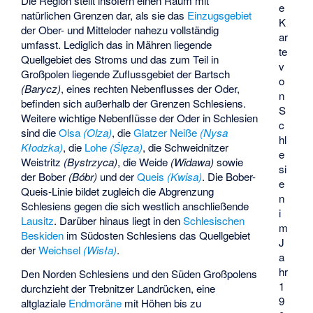
Die Region stellt insofern einen Raum mit
e
natürlichen Grenzen dar, als sie das
Einzugsgebiet
K
der Ober- und Mitteloder nahezu vollständig
ar
umfasst. Lediglich das in Mähren liegende
te
Quellgebiet des Stroms und das zum Teil in
v
Großpolen liegende Zuflussgebiet der
Bartsch
o
(Barycz)
, eines rechten Nebenflusses der Oder,
n
befinden sich außerhalb der Grenzen Schlesiens.
S
Weitere wichtige Nebenflüsse der Oder in Schlesien
c
sind die
Olsa
(Olza)
, die
Glatzer Neiße
(Nysa
hl
Kłodzka)
, die
Lohe
(Ślęza)
, die
Schweidnitzer
e
Weistritz
(Bystrzyca)
, die
Weide
(Widawa)
sowie
si
der
Bober
(Bóbr)
und der
Queis
(Kwisa)
. Die Bober-
e
Queis-Linie bildet zugleich die Abgrenzung
n
Schlesiens gegen die sich westlich anschließende
i
Lausitz
. Darüber hinaus liegt in den
Schlesischen
m
Beskiden
im Südosten Schlesiens das Quellgebiet
J
der
Weichsel
(Wisła)
.
a
hr
Den Norden Schlesiens und den Süden Großpolens
1
durchzieht der
Trebnitzer Landrücken
, eine
9
altglaziale
Endmoräne
mit Höhen bis zu