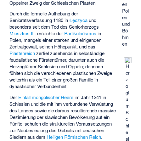
Oppelner Zweig der Schlesischen Piasten.
en
Pol
Durch die formelle Aufhebung der
en
Senioratsverfassung 1180 in
Łęczyca
und
und
besonders seit dem Tod des Seniorherzogs
Bö
Mieszkos III.
erreichte der
Partikularismus
in
hm
Polen, mangels einer starken und einigenden
en
Zentralgewalt, seinen Höhepunkt, und das
Piastenreich
zerfiel zusehends in selbständige
feudalistische Fürstentümer, darunter auch die
H
Herzogtümer Schlesien und Oppeln; dennoch
er
fühlten sich die verschiedenen piastischen Zweige
z
weiterhin als ein Teil einer großen Familie in
o
dynastischer Verbundenheit.
gt
Der
Einfall mongolischer Heere
im Jahr 1241 in
u
Schlesien und die mit ihm verbundene Verwüstung
m
des Landes sowie die daraus resultierende massive
S
Dezimierung der slawischen Bevölkerung auf ein
c
Fünftel schufen die strukturellen Voraussetzungen
hl
zur Neubesiedlung des Gebiets mit deutschen
e
Siedlern aus dem
Heiligen Römischen Reich
.
si