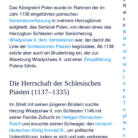
R
Das Königreich Polen wurde im Rahmen der im
ei
Jahr 1138 eingeführten polnischen
c
Senioratsverfassung
in mehrere Herzogtümer
h
aufgeteilt, das Seniorat Polen, von denen eines das
B
Herzogtum Schlesien unter Seniorherzog
ol
Władysław II. dem Vertriebenen
war, der damit die
e
Linie der
Schlesischen Piasten
begründete. Ab 1138
sł
setzte aber auch ein Bruderkrieg ein, der zur
a
Absetzung Władysławs II. und einer
Zersplitterung
w
Polens führte.
s
I.
Die Herrschaft der Schlesischen
d
e
Piasten (1137–1335)
s
T
Im Streit mit seinen jüngeren Brüdern suchte
a
Herzog Władysław II. von Schlesien 1146 mit
pf
seiner Familie Zuflucht im
Heiligen Römischen
er
Reich
und ersuchte seinen Schwager, den
römisch-
e
deutschen König
Konrad III.
, um politische
n
Unterstützung, indem er sich und sein verlorenes