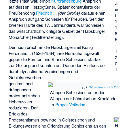
letzte Piast war, erhob
Kurbrandenburg
Anspruch
Z
auf dessen Herzogtümer. Später konstruierte der
ei
Preußenkönig
Friedrich II.
(der Große)
daraus einen
t
Anspruch auf ganz Schlesien für Preußen. Seit der
1
zweiten Hälfte des 17. Jahrhunderts war Schlesien
1
das wirtschaftlich wichtigste Gebiet der Habsburger
8
Monarchie (Textilherstellung).
5
–
Dennoch brachten die Habsburger seit König
1
Ferdinand I. (1526–1564) ihre Herrschaftsgewalt
2
gegen die Fürsten und Stände Schlesiens stärker
0
zur Geltung und konnten auf Dauer den Einfluss der
1
durch dynastische Verbindungen und
Gebietserwerbun
gen ins Land
(c) I,
PetrusSilesius
,
CC BY 2.5
drängenden
Wappen Schlesiens unter den
protestantischen
Wappen der böhmischen Kronländer
Hohenzollern
im
Prager Veitsdom
reduzieren. Der
Erfolg des
Protestantismus bewirkte in Geistesleben und
H
Bildungswesen eine Orientierung Schlesiens an den