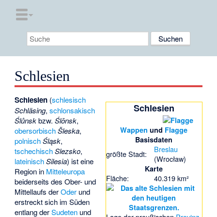
Schlesien
Schlesien
(
schlesisch
Schlesien
Schläsing
,
schlonsakisch
Ślůnsk
bzw.
Ślōnsk
,
Wappen
und
Flagge
obersorbisch
Šleska
,
Basisdaten
polnisch
Śląsk
,
Breslau
tschechisch
Slezsko
,
größte Stadt:
(Wrocław)
lateinisch
Silesia
) ist eine
Karte
Region in
Mitteleuropa
Fläche:
40.319 km²
beiderseits des Ober- und
Mittellaufs der
Oder
und
erstreckt sich im Süden
entlang der
Sudeten
und
Lage der preußischen
Provinz