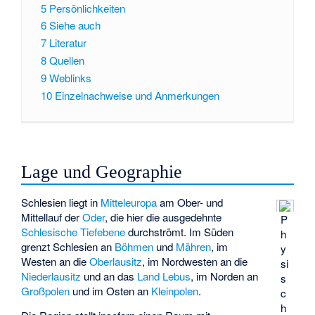
5
Persönlichkeiten
6
Siehe auch
7
Literatur
8
Quellen
9
Weblinks
10
Einzelnachweise und Anmerkungen
Lage und Geographie
Schlesien liegt in
Mitteleuropa
am Ober- und
Mittellauf der
Oder
, die hier die ausgedehnte
P
Schlesische Tiefebene
durchströmt. Im Süden
h
grenzt Schlesien an
Böhmen
und
Mähren
, im
y
Westen an die
Oberlausitz
, im Nordwesten an die
si
Niederlausitz
und an das
Land Lebus
, im Norden an
s
Großpolen
und im Osten an
Kleinpolen
.
c
h