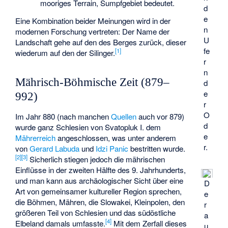
mooriges Terrain, Sumpfgebiet bedeutet.
d
e
Eine Kombination beider Meinungen wird in der
n
modernen Forschung vertreten: Der Name der
U
Landschaft gehe auf den des Berges zurück, dieser
fe
[
1
]
wiederum auf den der Silinger.
r
n
Mährisch-Böhmische Zeit (879–
d
e
992)
r
O
Im Jahr 880 (nach manchen
Quellen
auch vor 879)
d
wurde ganz Schlesien von
Svatopluk I.
dem
e
Mährerreich
angeschlossen, was unter anderem
r.
von
Gerard Labuda
und
Idzi Panic
bestritten wurde.
[
2
]
[
3
]
Sicherlich stiegen jedoch die mährischen
Einflüsse in der zweiten Hälfte des 9. Jahrhunderts,
und man kann aus archäologischer Sicht über eine
D
Art von gemeinsamer kultureller Region sprechen,
e
die Böhmen, Mähren, die Slowakei, Kleinpolen, den
r
größeren Teil von Schlesien und das südöstliche
a
[
4
]
Elbeland damals umfasste.
Mit dem Zerfall dieses
u