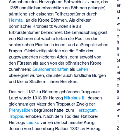
Ausnahme des Herzogtums Schweidnitz-Jauer, das
er
1368 unmittelbar erbrechtlich an Böhmen gelangte)
sl
sämtliche schlesischen Teilherzogtümer durch
a
Heimfall
an die Krone Böhmen. Als direkter
w
böhmischer Kronbesitz wurden sie als
is
Erbfürstentümer bezeichnet. Die Lehnsabhängigkeit
c
von Böhmen schwächte fortan die Position der
h
schlesischen Piasten in innen- und außenpolitischen
e
Fragen. Gleichzeitig stärkte sie die Rolle des
n
zugewanderten niederen Adels, dem sowohl von
G
den Fürsten als auch von der böhmischen Krone
e
zunehmend
Grundherrschaften
als
Lehen
bi
übereignet wurden, darunter auch fürstliche Burgen
et
und kleine Städte mit ihren Bezirken.
e
a
Das seit 1137 zu Böhmen gehörende Troppauer
b
Land wurde 1318 für Herzog
Nikolaus II.
, dessen
et
gleichnamiger Vater den Troppauer Zweig der
w
Přemysliden
begründet hatte, zum
Herzogtum
a
Troppau
erhoben. Nach dem Tod des Ratiborer
1
Herzogs
Lestko
verlieh der böhmische König
2
Johann von Luxemburg Ratibor 1337 an Herzog