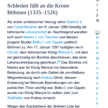
1
Schlesien fällt an die Krone
1
Böhmen (1335–1526)
3
8)
Als erster schlesischer Herzog nahm
Kasimir II.
von
Cosel
-
Beuthen
am 9. Januar 1289 freiwillig die
böhmische
Lehenshoheit
an. Nachfolgend wandten
sich auch
Mesko I. von Teschen
und dessen
H
jüngerer Bruder
Bolko I. von Oppeln
politisch
e
Böhmen zu. Am 17. Januar 1291 huldigten sie in
d
Olmütz
dem böhmischen König
Wenzel II.
, mit dem
w
sie gleichzeitig ein Bündnis abschlossen, das einer
ig
[
6
]
Lehensvereinbarung gleichkam.
Das Bündnis mit
v
Mesko war für König Wenzel von besonderer
o
Bedeutung, da durch sein Gebiet die unmittelbare
n
Wegverbindung nach
Krakau
führte, dessen
A
Eroberung bei Wenzels Bestrebungen um den
n
polnischen Thron wichtig war. Bolko I. von Oppeln
d
wurde von König Wenzel im selben Jahr zum
e
Statthalter
von Krakau ernannt.
c
h
Wegen des Aussterbens der direkten Linie der