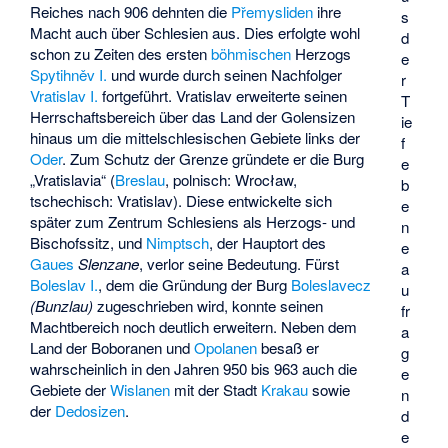
Reiches nach 906 dehnten die
Přemysliden
ihre
s
Macht auch über Schlesien aus. Dies erfolgte wohl
d
schon zu Zeiten des ersten
böhmischen
Herzogs
e
Spytihněv I.
und wurde durch seinen Nachfolger
r
Vratislav I.
fortgeführt. Vratislav erweiterte seinen
T
Herrschaftsbereich über das Land der Golensizen
ie
hinaus um die mittelschlesischen Gebiete links der
f
Oder
. Zum Schutz der Grenze gründete er die Burg
e
„Vratislavia“ (
Breslau
, polnisch: Wrocław,
b
tschechisch: Vratislav). Diese entwickelte sich
e
später zum Zentrum Schlesiens als Herzogs- und
n
Bischofssitz, und
Nimptsch
, der Hauptort des
e
Gaues
Slenzane
, verlor seine Bedeutung. Fürst
a
Boleslav I.
, dem die Gründung der Burg
Boleslavecz
u
(Bunzlau)
zugeschrieben wird, konnte seinen
fr
Machtbereich noch deutlich erweitern. Neben dem
a
Land der Boboranen und
Opolanen
besaß er
g
wahrscheinlich in den Jahren 950 bis 963 auch die
e
Gebiete der
Wislanen
mit der Stadt
Krakau
sowie
n
der
Dedosizen
.
d
e