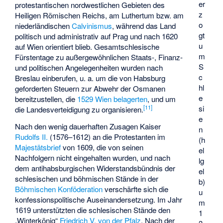
er
protestantischen nordwestlichen Gebieten des
z
Heiligen Römischen Reichs, am Luthertum bzw. am
o
niederländischen
Calvinismus
, während das Land
gt
politisch und administrativ auf Prag und nach 1620
u
auf Wien orientiert blieb. Gesamtschlesische
m
Fürstentage zu außergewöhnlichen Staats-, Finanz-
S
und politischen Angelegenheiten wurden nach
c
Breslau einberufen, u. a. um die von Habsburg
hl
geforderten Steuern zur Abwehr der Osmanen
e
bereitzustellen, die
1529 Wien belagerten
, und um
si
[
11
]
die Landesverteidigung zu organisieren.
e
Nach den wenig dauerhaften Zusagen Kaiser
n
Rudolfs II.
(1576–1612) an die Protestanten im
(h
Majestätsbrief
von 1609, die von seinen
el
Nachfolgern nicht eingehalten wurden, und nach
lg
dem antihabsburgischen Widerstandsbündnis der
el
schlesischen und böhmischen Stände in der
b)
Böhmischen Konföderation
verschärfte sich die
u
konfessionspolitische Auseinandersetzung. Im Jahr
m
1619 unterstützten die schlesischen Stände den
1
„Winterkönig“
Friedrich V. von der Pfalz
. Nach der