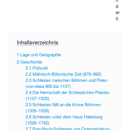
d
er
t)
Inhaltsverzeichnis
1
Lage und Geographie
2
Geschichte
2.1
Frühzeit
2.2
Mährisch-Böhmische Zeit (879–992)
2.3
Schlesien zwischen Böhmen und Polen
(von etwa 900 bis 1137)
2.4
Die Herrschaft der Schlesischen Piasten
(1137–1335)
2.5
Schlesien fällt an die Krone Böhmen
(1335–1526)
2.6
Schlesien unter dem Haus Habsburg
(1526–1742)
2.7
Preußisch-Schlesien und Österreichisch-