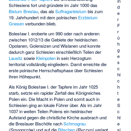
in
Schlesiens fort und gründete im Jahr 1000 das
d
Bistum Breslau
, das als
Suffraganbistum
bis zum
e
19. Jahrhundert mit dem polnischen
Erzbistum
r
Gnesen
verbunden blieb.
F
r
Bolesław I. eroberte um 990 oder nach anderen
ü
zwischen 1012/13 die Gebiete der heidnischen
h
Opolanen, Golensizen und Wislanen und konnte
g
dadurch ganz Schlesien einschließlich Teilen der
e
Lausitz
sowie
Kleinpolen
in sein Herzogtum
s
territorial vollständig eingliedern. Damit erreichte die
c
erste polnische Herrschaftsphase über Schlesien
hi
ihren Höhepunkt.
c
Als König Bolesław I. der Tapfere im Jahr 1025
h
starb, setzte ein rapider Zerfall des Königreiches
t
Polen ein. Die Macht in Polen und somit auch in
e
Schlesien ging an lokale Führer über. Als im Jahr
S
1037 in weiten Teilen Polens ein heidnischer
c
Aufstand gegen die christliche Kirche ausbrach und
hl
die Breslauer Bischöfe nach
Schmograu
e
(Smogorzów)
und auf die
Ritschen
(Ryczyn)
verjagt
si