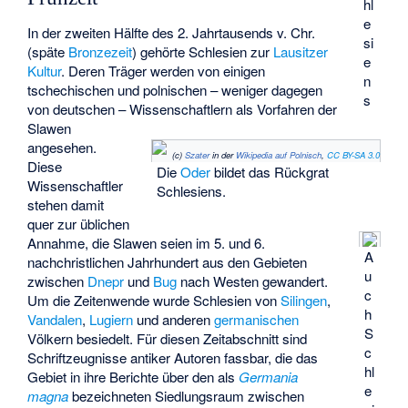
hl
e
In der zweiten Hälfte des 2. Jahrtausends v. Chr.
si
(späte
Bronzezeit
) gehörte Schlesien zur
Lausitzer
e
Kultur
. Deren Träger werden von einigen
n
tschechischen und polnischen – weniger dagegen
s
von deutschen – Wissenschaftlern als Vorfahren der
Slawen
angesehen.
(c)
Szater
in der
Wikipedia auf Polnisch
,
CC BY-SA 3.0
Diese
Die
Oder
bildet das Rückgrat
Wissenschaftler
Schlesiens.
stehen damit
quer zur üblichen
Annahme, die Slawen seien im 5. und 6.
A
nachchristlichen Jahrhundert aus den Gebieten
u
zwischen
Dnepr
und
Bug
nach Westen gewandert.
c
Um die Zeitenwende wurde Schlesien von
Silingen
,
h
Vandalen
,
Lugiern
und anderen
germanischen
S
Völkern besiedelt. Für diesen Zeitabschnitt sind
c
Schriftzeugnisse antiker Autoren fassbar, die das
hl
Gebiet in ihre Berichte über den als
Germania
e
magna
bezeichneten Siedlungsraum zwischen