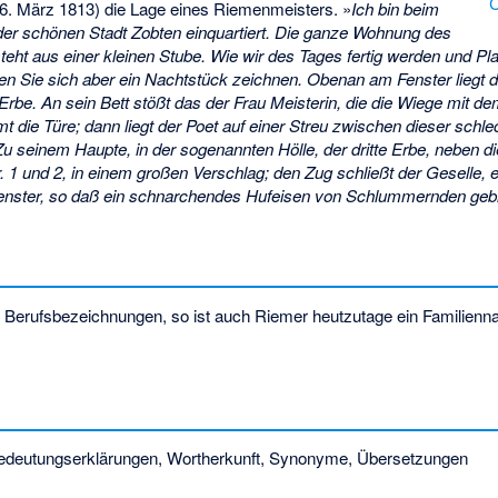
C
. März 1813) die Lage eines Riemenmeisters. »
Ich bin beim
der schönen Stadt Zobten einquartiert. Die ganze Wohnung des
ht aus einer kleinen Stube. Wie wir des Tages fertig werden und Pl
en Sie sich aber ein Nachtstück zeichnen. Obenan am Fenster liegt d
 Erbe. An sein Bett stößt das der Frau Meisterin, die die Wiege mit d
t die Türe; dann liegt der Poet auf einer Streu zwischen dieser schl
u seinem Haupte, in der sogenannten Hölle, der dritte Erbe, neben d
r. 1 und 2, in einem großen Verschlag; den Zug schließt der Geselle, e
nster, so daß ein schnarchendes Hufeisen von Schlummernden gebil
) Berufsbezeichnungen, so ist auch Riemer heutzutage ein Familien
deutungserklärungen, Wortherkunft, Synonyme, Übersetzungen