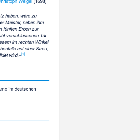
hristoph Weigel
(1698)
atz haben, wäre zu
er Meister, neben ihm
em fünften Erben zur
echt verschlossenen Tür
iesem im rechten Winkel
benfalls auf einer Streu,
[1]
det wird.
«
name im deutschen