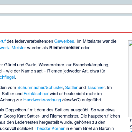
ruf
des lederverarbeitenden
Gewerbes
. Im Mittelalter war die
werk
.
Meister
wurden als
Riemermeister
oder
der Gürtel und Gurte, Wassereimer zur Brandbekämpfung,
 – wie der Name sagt – Riemen jedweder Art, etwa für
chflegel
.
eiden vom
Schuhmacher/Schuster
,
Sattler
und
Täschner
. Im
 Sattler und
Feintäschner
wird er heute nicht mehr im
(Anhang zur
Handwerksordnung
HandwO
) aufgeführt.
s Doppelberuf mit dem des Sattlers ausgeübt. So war etwa
 Georg Kant Sattler- und Riemermeister. Die hauptberuflichen
D
aus den Lederresten hergestellt wurde, gehörten zu den
cksvoll schildert
Theodor Körner
in einem Brief an Baronin