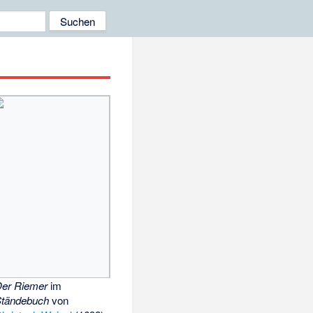
er Riemer
im
Ständebuch
von