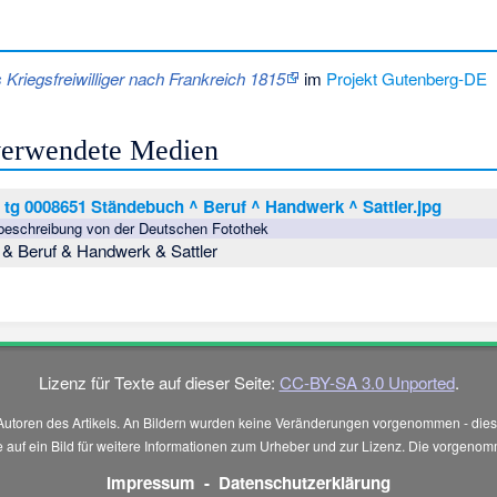
s Kriegsfreiwilliger nach Frankreich 1815
im
Projekt Gutenberg-DE
 verwendete Medien
f tg 0008651 Ständebuch ^ Beruf ^ Handwerk ^ Sattler.jpg
dbeschreibung von der Deutschen Fotothek
& Beruf & Handwerk & Sattler
Lizenz für Texte auf dieser Seite:
CC-BY-SA 3.0 Unported
.
Autoren des Artikels. An Bildern wurden keine Veränderungen vorgenommen - diese
 Sie auf ein Bild für weitere Informationen zum Urheber und zur Lizenz. Die vorg
Impressum
-
Datenschutzerklärung