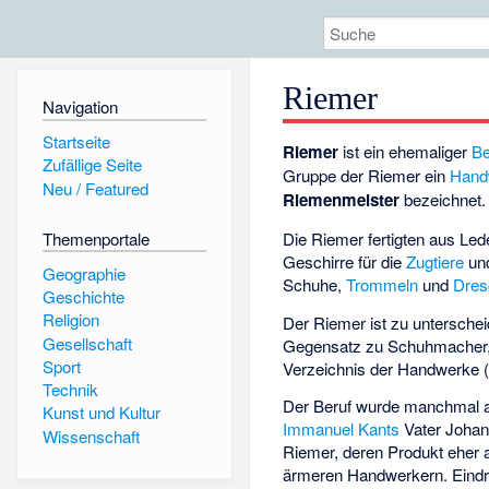
Riemer
Navigation
Startseite
Riemer
ist ein ehemaliger
Be
Zufällige Seite
Gruppe der Riemer ein
Hand
Neu / Featured
Riemenmeister
bezeichnet.
Themenportale
Die Riemer fertigten aus Le
Geschirre für die
Zugtiere
und
Geographie
Schuhe,
Trommeln
und
Dres
Geschichte
Religion
Der Riemer ist zu untersch
Gesellschaft
Gegensatz zu Schuhmacher,
Sport
Verzeichnis der Handwerke 
Technik
Der Beruf wurde manchmal al
Kunst und Kultur
Immanuel Kants
Vater Johann
Wissenschaft
Riemer, deren Produkt eher 
ärmeren Handwerkern. Eindru