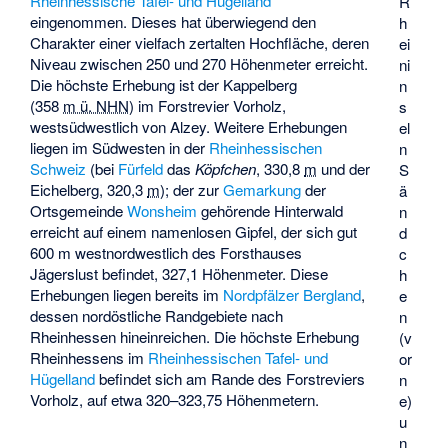
Rheinhessische Tafel- und Hügelland
R
eingenommen. Dieses hat überwiegend den
h
Charakter einer vielfach zertalten Hochfläche, deren
ei
Niveau zwischen 250 und 270 Höhenmeter erreicht.
ni
Die höchste Erhebung ist der
Kappelberg
n
(
358
m ü. NHN
) im Forstrevier Vorholz,
s
westsüdwestlich von Alzey. Weitere Erhebungen
el
liegen im Südwesten in der
Rheinhessischen
n
Schweiz
(bei
Fürfeld
das
Köpfchen
,
330,8
m
und der
S
Eichelberg
,
320,3
m
); der zur
Gemarkung
der
ä
Ortsgemeinde
Wonsheim
gehörende Hinterwald
n
erreicht auf einem namenlosen Gipfel, der sich gut
d
600 m westnordwestlich des Forsthauses
c
Jägerslust befindet, 327,1 Höhenmeter. Diese
h
Erhebungen liegen bereits im
Nordpfälzer Bergland
,
e
dessen nordöstliche Randgebiete nach
n
Rheinhessen hineinreichen. Die höchste Erhebung
(v
Rheinhessens im
Rheinhessischen Tafel- und
or
Hügelland
befindet sich am Rande des Forstreviers
n
Vorholz, auf etwa 320–323,75 Höhenmetern.
e)
u
n