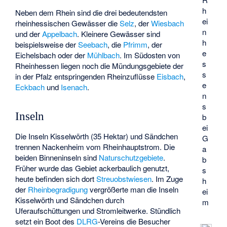
h
Neben dem Rhein sind die drei bedeutendsten
ei
rheinhessischen Gewässer die
Selz
, der
Wiesbach
n
und der
Appelbach
. Kleinere Gewässer sind
h
beispielsweise der
Seebach
, die
Pfrimm
, der
e
Eichelsbach
oder der
Mühlbach
. Im Südosten von
s
Rheinhessen liegen noch die Mündungsgebiete der
s
in der Pfalz entspringenden Rheinzuflüsse
Eisbach
,
e
Eckbach
und
Isenach
.
n
s
Inseln
b
ei
Die Inseln Kisselwörth (35 Hektar) und Sändchen
G
trennen Nackenheim vom Rheinhauptstrom. Die
a
beiden Binneninseln sind
Naturschutzgebiete
.
b
Früher wurde das Gebiet ackerbaulich genutzt,
s
heute befinden sich dort
Streuobstwiesen
. Im Zuge
h
der
Rheinbegradigung
vergrößerte man die Inseln
ei
Kisselwörth und Sändchen durch
m
Uferaufschüttungen und Stromleitwerke. Stündlich
setzt ein Boot des
DLRG
-Vereins die Besucher