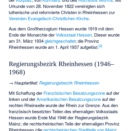
Urkunde vom 28. November 1822 vereinigten sich
lutherische und reformierte Christen in Rheinhessen zur
Vereinten Evangelisch-Christlichen Kirche
.
Aus dem Großherzogtum Hessen wurde 1919 mit dem
Ende der Monarchie der
Volksstaat Hessen
. Dieser wurde
am 31. März 1934
gleichgeschaltet
; die Provinz
[
4
]
Rheinhessen wurde am 1. April 1937 aufgelöst.
Regierungsbezirk Rheinhessen (1946–
1968)
→
Hauptartikel
:
Regierungsbezirk Rheinhessen
Mit Schaffung der
Französischen Besatzungszone
auf der
linken und der
Amerikanischen Besatzungszone
auf der
rechten Rheinseite wurde der Rhein zur Grenze. Aus den
französisch besetzten Teilen des ehemaligen Volksstaats
Hessen wurde Ende Mai 1946 der Regierungsbezirk
Mainz; die rechtsrheinischen Teile der ehemaligen Provinz
Rheinhessen (die
rechtsrheinischen Stadtteile von Mainz