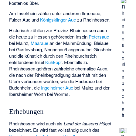
kostenlos über.
R
h
Am Inselrhein zählen unter anderem Ilmenaue,
ei
Fulder Aue und
Königsklinger Aue
zu Rheinhessen.
n
Historisch zählten zur Provinz Rheinhessen auch
h
die heute zu Hessen gehörenden Inseln
Petersaue
e
bei Mainz,
Maaraue
an der Mainmündung, Bleiaue
s
bei Gustavsburg, Nonnenau/Langenau bei Ginsheim
s
und die künstlich durch den Rheindurchstich
e
entstandene Insel
Kühkopf
. Ebenfalls zu
nl
Rheinhessen gehören zahlreiche ehemalige Auen,
a
die nach der Rheinbegradigung dauerhaft mit den
n
Ufern verbunden wurden, wie die Haderaue bei
d
Budenheim, die
Ingelheimer Aue
bei Mainz und der
s
Ibersheimer Wörth
bei Worms.
c
h
a
Erhebungen
ft
Rheinhessen wird auch als
Land der tausend Hügel
bezeichnet. Es wird fast vollständig durch das