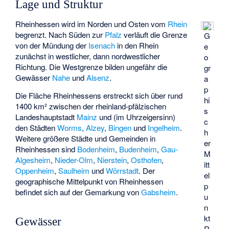
Lage und Struktur
Rheinhessen wird im Norden und Osten vom
Rhein
begrenzt. Nach Süden zur
Pfalz
verläuft die Grenze
G
von der Mündung der
Isenach
in den Rhein
e
zunächst in westlicher, dann nordwestlicher
o
Richtung. Die Westgrenze bilden ungefähr die
gr
Gewässer
Nahe
und
Alsenz
.
a
p
Die Fläche Rheinhessens erstreckt sich über rund
hi
1400 km² zwischen der rheinland-pfälzischen
s
Landeshauptstadt
Mainz
und (im Uhrzeigersinn)
c
den Städten
Worms
,
Alzey
,
Bingen
und
Ingelheim
.
h
Weitere größere Städte und Gemeinden in
er
Rheinhessen sind
Bodenheim
,
Budenheim
,
Gau-
M
Algesheim
,
Nieder-Olm
,
Nierstein
,
Osthofen
,
itt
Oppenheim
,
Saulheim
und
Wörrstadt
. Der
el
geographische Mittelpunkt von Rheinhessen
p
befindet sich auf der Gemarkung von
Gabsheim
.
u
n
kt
Gewässer
R