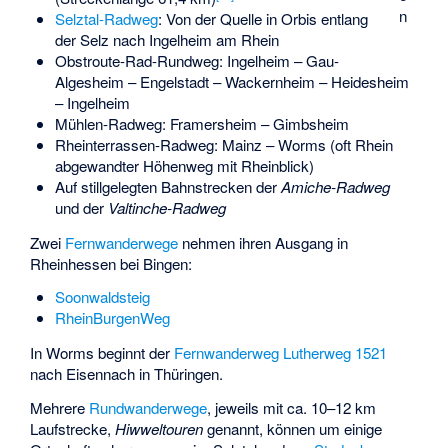
n
Selztal-Radweg
: Von der Quelle in Orbis entlang
der Selz nach Ingelheim am Rhein
Obstroute
-Rad-Rundweg: Ingelheim – Gau-
Algesheim – Engelstadt – Wackernheim – Heidesheim
– Ingelheim
Mühlen-Radweg
: Framersheim – Gimbsheim
Rheinterrassen-Radweg
: Mainz – Worms (oft Rhein
abgewandter Höhenweg mit Rheinblick)
Auf stillgelegten Bahnstrecken der
Amiche-Radweg
und der
Valtinche-Radweg
Zwei
Fernwanderwege
nehmen ihren Ausgang in
Rheinhessen bei Bingen:
Soonwaldsteig
RheinBurgenWeg
In Worms beginnt der
Fernwanderweg
Lutherweg 1521
nach Eisennach in Thüringen.
Mehrere
Rundwanderwege
, jeweils mit ca. 10–12 km
Laufstrecke,
Hiwweltouren
genannt, können um einige