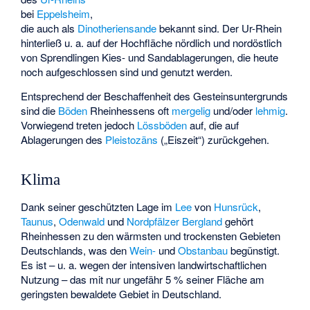
bei
Eppelsheim
,
die auch als
Dinotheriensande
bekannt sind. Der Ur-Rhein
hinterließ u. a. auf der Hochfläche nördlich und nordöstlich
von Sprendlingen Kies- und Sandablagerungen, die heute
noch aufgeschlossen sind und genutzt werden.
Entsprechend der Beschaffenheit des Gesteinsuntergrunds
sind die
Böden
Rheinhessens oft
mergelig
und/oder
lehmig
.
Vorwiegend treten jedoch
Lössböden
auf, die auf
Ablagerungen des
Pleistozäns
(„Eiszeit“) zurückgehen.
Klima
Dank seiner geschützten Lage im
Lee
von
Hunsrück
,
Taunus
,
Odenwald
und
Nordpfälzer Bergland
gehört
Rheinhessen zu den wärmsten und trockensten Gebieten
Deutschlands, was den
Wein-
und
Obstanbau
begünstigt.
Es ist – u. a. wegen der intensiven landwirtschaftlichen
Nutzung – das mit nur ungefähr 5 % seiner Fläche am
geringsten bewaldete Gebiet in Deutschland.