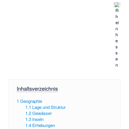
R
h
ei
n
h
e
s
s
e
n
Inhaltsverzeichnis
1
Geographie
1.1
Lage und Struktur
1.2
Gewässer
1.3
Inseln
1.4
Erhebungen