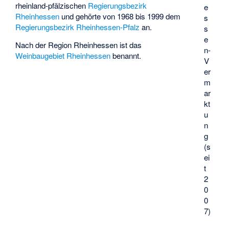
rheinland-pfälzischen
Regierungsbezirk
e
Rheinhessen
und gehörte von 1968 bis 1999 dem
s
Regierungsbezirk Rheinhessen-Pfalz
an.
s
e
Nach der Region Rheinhessen ist das
n-
Weinbaugebiet Rheinhessen
benannt.
V
er
m
ar
kt
u
n
g
(s
ei
t
2
0
0
7)