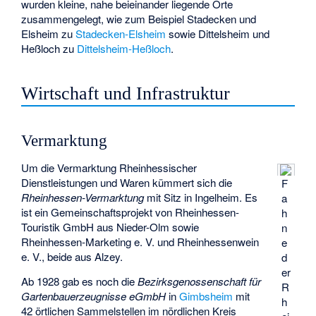
wurden kleine, nahe beieinander liegende Orte
zusammengelegt, wie zum Beispiel Stadecken und
Elsheim zu
Stadecken-Elsheim
sowie Dittelsheim und
Heßloch zu
Dittelsheim-Heßloch
.
Wirtschaft und Infrastruktur
Vermarktung
Um die Vermarktung Rheinhessischer
Dienstleistungen und Waren kümmert sich die
F
Rheinhessen-Vermarktung
mit Sitz in Ingelheim. Es
a
ist ein Gemeinschaftsprojekt von Rheinhessen-
h
Touristik GmbH aus Nieder-Olm sowie
n
Rheinhessen-Marketing e. V. und Rheinhessenwein
e
e. V., beide aus Alzey.
d
er
Ab 1928 gab es noch die
Bezirksgenossenschaft für
R
Gartenbauerzeugnisse eGmbH
in
Gimbsheim
mit
h
42 örtlichen Sammelstellen im nördlichen Kreis