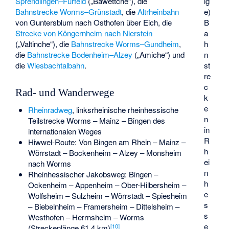
Sprendlingen–Fürfeld
(„Bawettche“), die
ig
Bahnstrecke Worms–Grünstadt
, die
Altrheinbahn
e)
von Guntersblum nach Osthofen über Eich, die
B
Strecke von Köngernheim nach Nierstein
a
(„Valtinche“), die
Bahnstrecke Worms–Gundheim
,
h
die
Bahnstrecke Bodenheim–Alzey
(„Amiche“) und
n
die
Wiesbachtalbahn
.
st
re
c
Rad- und Wanderwege
k
e
Rheinradweg
, linksrheinische rheinhessische
n
Teilstrecke Worms – Mainz – Bingen des
in
internationalen Weges
R
Hiwwel-Route
: Von Bingen am Rhein – Mainz –
h
Wörrstadt – Bockenheim – Alzey – Monsheim
ei
nach Worms
n
Rheinhessischer Jakobsweg
: Bingen –
h
Ockenheim – Appenheim – Ober-Hilbersheim –
e
Wolfsheim – Sulzheim – Wörrstadt – Spiesheim
s
– Biebelnheim – Framersheim – Dittelsheim –
s
Westhofen – Herrnsheim – Worms
e
[
10
]
(Streckenlänge 61,4 km)