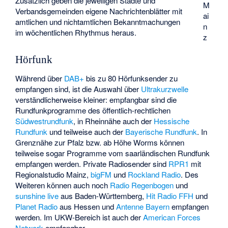
Zusätzlich geben die jeweiligen Städte und
M
Verbandsgemeinden eigene Nachrichtenblätter mit
ai
amtlichen und nichtamtlichen Bekanntmachungen
n
im wöchentlichen Rhythmus heraus.
z
Hörfunk
Während über
DAB+
bis zu 80 Hörfunksender zu
empfangen sind, ist die Auswahl über
Ultrakurzwelle
verständlicherweise kleiner: empfangbar sind die
Rundfunkprogramme des öffentlich-rechtlichen
Südwestrundfunk
, in Rheinnähe auch der
Hessische
Rundfunk
und teilweise auch der
Bayerische Rundfunk
. In
Grenznähe zur Pfalz bzw. ab Höhe Worms können
teilweise sogar Programme vom saarländischen Rundfunk
empfangen werden. Private Radiosender sind
RPR1
mit
Regionalstudio Mainz,
bigFM
und
Rockland Radio
. Des
Weiteren können auch noch
Radio Regenbogen
und
sunshine live
aus Baden-Württemberg,
Hit Radio FFH
und
Planet Radio
aus Hessen und
Antenne Bayern
empfangen
werden. Im UKW-Bereich ist auch der
American Forces
Network
empfangbar.