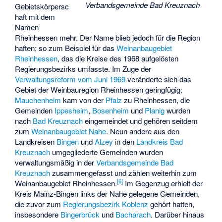
Verbandsgemeinde Bad Kreuznach
Gebietskörpersc
haft mit dem
Namen
Rheinhessen mehr. Der Name blieb jedoch für die Region
haften; so zum Beispiel für das
Weinanbaugebiet
Rheinhessen
, das die Kreise des 1968 aufgelösten
Regierungsbezirks umfasste. Im Zuge der
Verwaltungsreform vom Juni 1969
veränderte sich das
Gebiet der Weinbauregion Rheinhessen geringfügig:
Mauchenheim
kam von der
Pfalz
zu Rheinhessen, die
Gemeinden
Ippesheim
,
Bosenheim
und
Planig
wurden
nach
Bad Kreuznach
eingemeindet und gehören seitdem
zum
Weinanbaugebiet Nahe
. Neun andere aus den
Landkreisen
Bingen
und
Alzey
in den
Landkreis Bad
Kreuznach
umgegliederte Gemeinden wurden
verwaltungsmäßig in der
Verbandsgemeinde Bad
Kreuznach
zusammengefasst und zählen weiterhin zum
[
6
]
Weinanbaugebiet Rheinhessen.
Im Gegenzug erhielt der
Kreis Mainz-Bingen links der Nahe gelegene Gemeinden,
die zuvor zum
Regierungsbezirk Koblenz
gehört hatten,
insbesondere
Bingerbrück
und
Bacharach
. Darüber hinaus