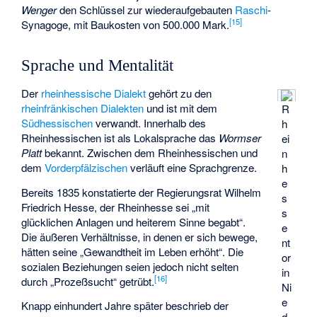
Wenger
den Schlüssel zur wiederaufgebauten
Raschi
-
[
15
]
Synagoge, mit Baukosten von 500.000 Mark.
Sprache und Mentalität
Der
rheinhessische Dialekt
gehört zu den
rheinfränkischen Dialekten
und ist mit dem
R
Südhessischen
verwandt. Innerhalb des
h
Rheinhessischen ist als Lokalsprache das
Wormser
ei
Platt
bekannt. Zwischen dem Rheinhessischen und
n
dem
Vorderpfälzischen
verläuft eine Sprachgrenze.
h
e
Bereits 1835 konstatierte der Regierungsrat Wilhelm
s
Friedrich Hesse, der Rheinhesse sei „mit
s
glücklichen Anlagen und heiterem Sinne begabt“.
e
Die äußeren Verhältnisse, in denen er sich bewege,
nt
hätten seine „Gewandtheit im Leben erhöht“. Die
or
sozialen Beziehungen seien jedoch nicht selten
in
[
16
]
durch „Prozeßsucht“ getrübt.
Ni
e
Knapp einhundert Jahre später beschrieb der
d