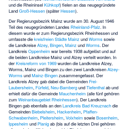
und die Rheininsel
Kühkopf
) fielen an das neugegründete
Land
Groß-Hessen
(später
Hessen
).
Der Regierungsbezirk Mainz wurde am 30. August 1946
Teil des neugegründeten Landes
Rheinland-Pfalz
. In
diesem wurde er zum Regierungsbezirk Rheinhessen und
umfasste die
kreisfreien Städte
Mainz
und
Worms
sowie
die Landkreise
Alzey
,
Bingen
,
Mainz
und
Worms
. Der
Landkreis
Oppenheim
war bereits 1938 aufgelöst und auf
die beiden Landkreise Mainz und Alzey verteilt worden. In
der
Kreisreform von 1969
wurden die Landkreise Alzey,
Worms, Mainz und Bingen zu den zwei Landkreisen
Alzey-
Worms
und
Mainz-Bingen
zusammengefasst. Der
Landkreis Alzey gab dabei die Gemeinden
Frei-
Laubersheim
,
Fürfeld
,
Neu-Bamberg
und
Tiefenthal
ab und
erhielt dafür die Gemeinde
Mauchenheim
(alle fünf gehören
zum
Weinanbaugebiet Rheinhessen
). Der Landkreis
Bingen gab ebenfalls an den
Landkreis Bad Kreuznach
die
Gemeinden
Biebelsheim
,
Hackenheim
,
Pfaffen-
Schwabenheim
,
Pleitersheim
,
Volxheim
sowie
Bosenheim
,
Ippesheim
und
Planig
ab (bis auf die letzten Drei gehören