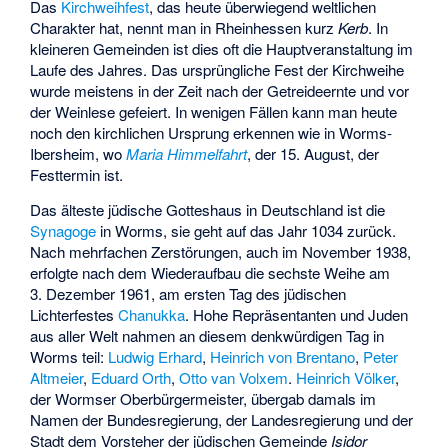
Das
Kirchweihfest
, das heute überwiegend weltlichen
Charakter hat, nennt man in Rheinhessen kurz
Kerb
. In
kleineren Gemeinden ist dies oft die Hauptveranstaltung im
Laufe des Jahres. Das ursprüngliche Fest der Kirchweihe
wurde meistens in der Zeit nach der Getreideernte und vor
der Weinlese gefeiert. In wenigen Fällen kann man heute
noch den kirchlichen Ursprung erkennen wie in Worms-
Ibersheim, wo
Maria Himmelfahrt
, der 15. August, der
Festtermin ist.
Das älteste jüdische Gotteshaus in Deutschland ist die
Synagoge
in Worms, sie geht auf das Jahr 1034 zurück.
Nach mehrfachen Zerstörungen, auch im November 1938,
erfolgte nach dem Wiederaufbau die sechste Weihe am
3. Dezember 1961, am ersten Tag des jüdischen
Lichterfestes
Chanukka
. Hohe Repräsentanten und Juden
aus aller Welt nahmen an diesem denkwürdigen Tag in
Worms teil:
Ludwig Erhard
,
Heinrich von Brentano
,
Peter
Altmeier
,
Eduard Orth
,
Otto van Volxem
.
Heinrich Völker
,
der Wormser Oberbürgermeister, übergab damals im
Namen der Bundesregierung, der Landesregierung und der
Stadt dem Vorsteher der jüdischen Gemeinde
Isidor