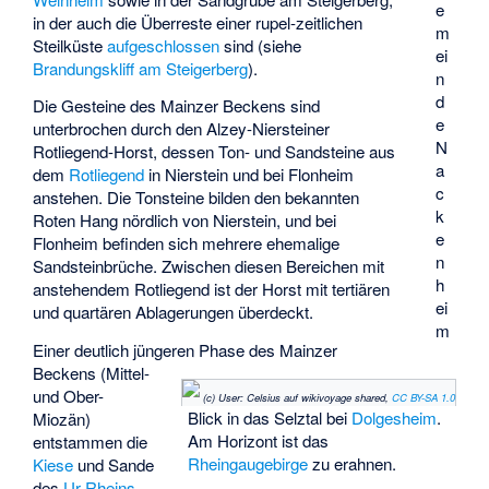
e
in der auch die Überreste einer rupel-zeitlichen
m
Steilküste
aufgeschlossen
sind (siehe
ei
Brandungskliff am Steigerberg
).
n
d
Die Gesteine des Mainzer Beckens sind
e
unterbrochen durch den Alzey-Niersteiner
N
Rotliegend-Horst, dessen Ton- und Sandsteine aus
a
dem
Rotliegend
in Nierstein und bei Flonheim
c
anstehen. Die Tonsteine bilden den bekannten
k
Roten Hang nördlich von Nierstein, und bei
e
Flonheim befinden sich mehrere ehemalige
n
Sandsteinbrüche. Zwischen diesen Bereichen mit
h
anstehendem Rotliegend ist der Horst mit tertiären
ei
und quartären Ablagerungen überdeckt.
m
Einer deutlich jüngeren Phase des Mainzer
Beckens (Mittel-
und Ober-
(c) User: Celsius auf wikivoyage shared,
CC BY-SA 1.0
Blick in das Selztal bei
Dolgesheim
.
Miozän)
Am Horizont ist das
entstammen die
Rheingaugebirge
zu erahnen.
Kiese
und Sande
des
Ur-Rheins