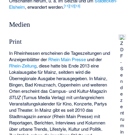
Ortschaften herum, u. a. im Selztal und um
Stadecken-
[
11
]
[
12
]
[
13
]
Elsheim
, erwandert werden.
Medien
Print
Z
D
In Rheinhessen erscheinen die Tageszeitungen und
F
Anzeigenblätter der
Rhein Main Presse
und der
-
Rhein-Zeitung
, diese hatte bis Ende 2013 eine
S
Lokalausgabe für Mainz, seitdem wird die
e
Überregionale Ausgabe herausgegeben. In Mainz,
n
Bingen, Bad Kreuznach, Oppenheim und weiteren
d
Orten erscheint das Campus- und Kultur-Magazin
e
STUZ
(Turnus Media Verlag) mit umfangreichem
z
Veranstaltungskalender für Kino, Konzerte, Partys
e
und Theater. In Mainz gibt es seit 2010 das
nt
Stadtmagazin
sensor
(Rhein Main Presse) mit
ru
Reportagen, Berichten, Interviews und Kolumnen
m
über urbane Trends, Lifestyle, Kultur und Politik.
in