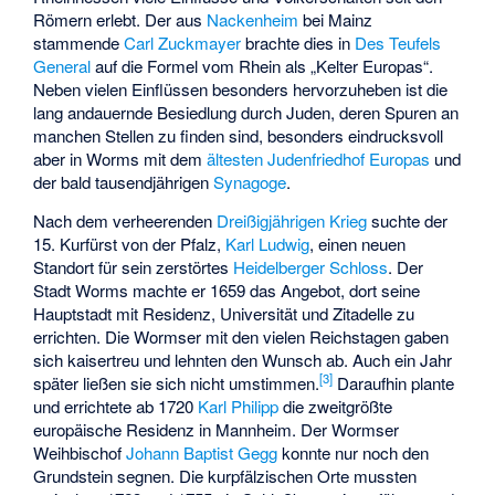
Römern erlebt. Der aus
Nackenheim
bei Mainz
stammende
Carl Zuckmayer
brachte dies in
Des Teufels
General
auf die Formel vom Rhein als „Kelter Europas“.
Neben vielen Einflüssen besonders hervorzuheben ist die
lang andauernde Besiedlung durch Juden, deren Spuren an
manchen Stellen zu finden sind, besonders eindrucksvoll
aber in Worms mit dem
ältesten Judenfriedhof Europas
und
der bald tausendjährigen
Synagoge
.
Nach dem verheerenden
Dreißigjährigen Krieg
suchte der
15. Kurfürst von der Pfalz,
Karl Ludwig
, einen neuen
Standort für sein zerstörtes
Heidelberger Schloss
. Der
Stadt Worms machte er 1659 das Angebot, dort seine
Hauptstadt mit Residenz, Universität und Zitadelle zu
errichten. Die Wormser mit den vielen Reichstagen gaben
sich kaisertreu und lehnten den Wunsch ab. Auch ein Jahr
[
3
]
später ließen sie sich nicht umstimmen.
Daraufhin plante
und errichtete ab 1720
Karl Philipp
die zweitgrößte
europäische Residenz in Mannheim. Der Wormser
Weihbischof
Johann Baptist Gegg
konnte nur noch den
Grundstein segnen. Die kurpfälzischen Orte mussten