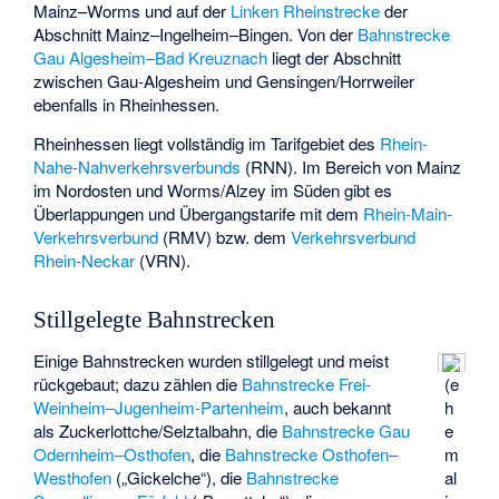
Mainz–Worms und auf der
Linken Rheinstrecke
der
Abschnitt Mainz–Ingelheim–Bingen. Von der
Bahnstrecke
Gau Algesheim–Bad Kreuznach
liegt der Abschnitt
zwischen Gau-Algesheim und Gensingen/Horrweiler
ebenfalls in Rheinhessen.
Rheinhessen liegt vollständig im Tarifgebiet des
Rhein-
Nahe-Nahverkehrsverbunds
(RNN). Im Bereich von Mainz
im Nordosten und Worms/Alzey im Süden gibt es
Überlappungen und Übergangstarife mit dem
Rhein-Main-
Verkehrsverbund
(RMV) bzw. dem
Verkehrsverbund
Rhein-Neckar
(VRN).
Stillgelegte Bahnstrecken
Einige Bahnstrecken wurden stillgelegt und meist
rückgebaut; dazu zählen die
Bahnstrecke Frei-
(e
Weinheim–Jugenheim-Partenheim
, auch bekannt
h
als Zuckerlottche/Selztalbahn, die
Bahnstrecke Gau
e
Odernheim–Osthofen
, die
Bahnstrecke Osthofen–
m
Westhofen
(„Gickelche“), die
Bahnstrecke
al