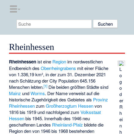
Rheinhessen
Rheinhessen
ist eine
Region
im nordwestlichen
Endbereich des
Oberrheingrabens
mit einer Fläche
L
von 1.336,19 km², in der zum 31. Dezember 2021
o
nach Schätzung der City Population 645.156
g
[
1
]
Menschen lebten.
Die beiden größten Städte sind
o
Mainz
und
Worms
. Der Name verweist auf die
d
historische Zugehörigkeit des Gebietes als
Provinz
er
Rheinhessen
zum
Großherzogtum Hessen
von
R
1816 bis 1919 und nachfolgend zum
Volksstaat
h
Hessen
bis 1945. Innerhalb des 1946 neu
ei
geschaffenen Landes
Rheinland-Pfalz
bildete die
n
Region den von 1946 bis 1968 bestehenden
h