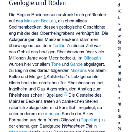
Geologie und Böden
d
Ki
Die Region Rheinhessen erstreckt sich größtenteils
s
auf das
Mainzer Becken
, ein ehemaliges
s
Sedimentbecken, dessen geologische Geschichte
el
eng mit der des Oberrheingrabens verknüpft ist. Die
w
Ablagerungen des Mainzer Beckens stammen
ör
überwiegend aus dem
Tertiär
. Zu dieser Zeit war
th
das Gebiet des heutigen Rheinhessens über viele
(d
Millionen Jahre vom Meer bedeckt. Im
Oligozän
a
wurden hier vor allem
Tone
und
Sande
abgelagert,
hi
zu Beginn des darauf folgenden
Miozäns
vor allem
nt
Kalke und Mergel („Kalktertiär“). Letztgenannte
er
bilden heute im nördlichen Teil Rheinhessens, bei
),
Ingelheim und Gau-Algesheim, den Anstieg zum
re
[
2
]
Rheinhessischen Hügelland.
Die Gesteine des
c
Mainzer Beckens treten an zahlreichen Stellen
ht
natürlich zutage oder sind künstlich freigelegt, so
s
unter anderem die
marinen
Sande der Alzey-
di
Formation aus dem frühen Oligozän (
Rupelium
) in
e
der ehemaligen Sandgrube
Weinheimer Trift
in
G
Weinheim
sowie in der Sandgrube am Steigerberg,