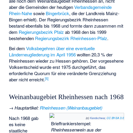
alle noch dem Weinanbaugebiet Rheinhessen an, nicht
aber die Gemeinden der heutigen
Verbandsgemeinde
Rhein-Nahe
sowie
Bingerbrück
, die der Landkreis Mainz-
Bingen erhielt). Der Regierungsbezirk Rheinhessen
bestand ebenfalls bis 1968 und formte dann zusammen mit
dem
Regierungsbezirk Pfalz
ab 1968 den bis 1999
bestehenden
Regierungsbezirk Rheinhessen-Pfalz
.
Bei dem
Volksbegehren über eine eventuelle
Länderneugliederung im April 1956
wollten 20,3 % der
Rheinhessen wieder zu Hessen gehören. Der vorgesehene
Volksentscheid wurde erst 1975 durchgeführt, das
erforderliche Quorum für eine veränderte Grenzziehung
[
5
]
aber nicht erreicht.
Weinanbaugebiet Rheinhessen nach 1968
→
Hauptartikel
:
Rheinhessen (Weinanbaugebiet)
Nach 1968 gab
(c)
Kandschwar
,
CC BY-SA 3.0
Brieffrankierstempel:
es keine
Rheinhessenwein aus der
staatliche