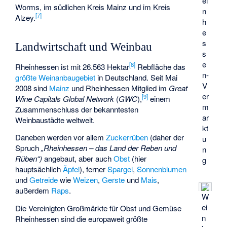
ei
Worms, im südlichen Kreis Mainz und im Kreis
n
[
7
]
Alzey.
h
e
s
Landwirtschaft und Weinbau
s
e
[
8
]
Rheinhessen ist mit 26.563 Hektar
Rebfläche das
n-
größte Weinanbaugebiet
in Deutschland. Seit Mai
V
2008 sind
Mainz
und Rheinhessen Mitglied im
Great
er
[
9
]
Wine Capitals Global Network
(
GWC
),
einem
m
Zusammenschluss der bekanntesten
ar
Weinbaustädte weltweit.
kt
Daneben werden vor allem
Zuckerrüben
(daher der
u
Spruch
„Rheinhessen – das Land der Reben und
n
Rüben“)
angebaut, aber auch
Obst
(hier
g
hauptsächlich
Äpfel
), ferner
Spargel
,
Sonnenblumen
und
Getreide
wie
Weizen
,
Gerste
und
Mais
,
außerdem
Raps
.
W
ei
Die
Vereinigten Großmärkte für Obst und Gemüse
n
Rheinhessen
sind die europaweit größte