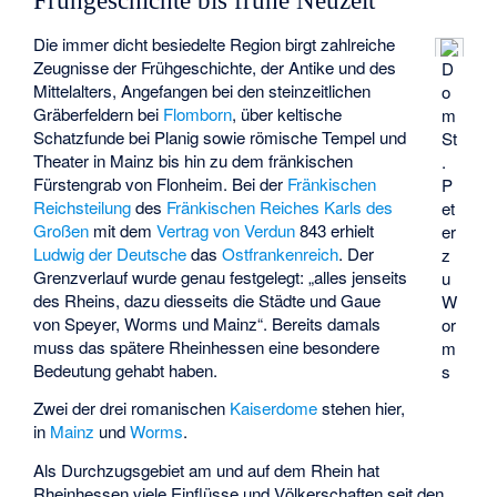
Frühgeschichte bis frühe Neuzeit
Die immer dicht besiedelte Region birgt zahlreiche
Zeugnisse der Frühgeschichte, der Antike und des
D
Mittelalters, Angefangen bei den steinzeitlichen
o
Gräberfeldern bei
Flomborn
, über keltische
m
Schatzfunde bei Planig sowie römische Tempel und
St
Theater in Mainz bis hin zu dem fränkischen
.
Fürstengrab von Flonheim. Bei der
Fränkischen
P
Reichsteilung
des
Fränkischen Reiches
Karls des
et
Großen
mit dem
Vertrag von Verdun
843 erhielt
er
Ludwig der Deutsche
das
Ostfrankenreich
. Der
z
Grenzverlauf wurde genau festgelegt: „alles jenseits
u
des Rheins, dazu diesseits die Städte und Gaue
W
von Speyer, Worms und Mainz“. Bereits damals
or
muss das spätere Rheinhessen eine besondere
m
Bedeutung gehabt haben.
s
Zwei der drei romanischen
Kaiserdome
stehen hier,
in
Mainz
und
Worms
.
Als Durchzugsgebiet am und auf dem Rhein hat
Rheinhessen viele Einflüsse und Völkerschaften seit den