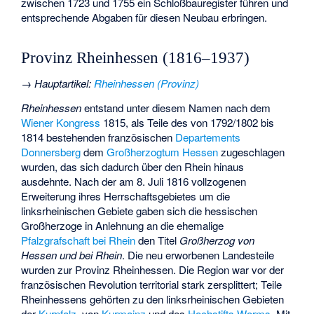
zwischen 1723 und 1755 ein Schloßbauregister führen und
entsprechende Abgaben für diesen Neubau erbringen.
Provinz Rheinhessen (1816–1937)
→
Hauptartikel
:
Rheinhessen (Provinz)
Rheinhessen
entstand unter diesem Namen nach dem
Wiener Kongress
1815, als Teile des von 1792/1802 bis
1814 bestehenden französischen
Departements
Donnersberg
dem
Großherzogtum Hessen
zugeschlagen
wurden, das sich dadurch über den Rhein hinaus
ausdehnte. Nach der am 8. Juli 1816 vollzogenen
Erweiterung ihres Herrschaftsgebietes um die
linksrheinischen Gebiete gaben sich die hessischen
Großherzoge in Anlehnung an die ehemalige
Pfalzgrafschaft bei Rhein
den Titel
Großherzog von
Hessen und bei Rhein
. Die neu erworbenen Landesteile
wurden zur Provinz Rheinhessen. Die Region war vor der
französischen Revolution territorial stark zersplittert; Teile
Rheinhessens gehörten zu den linksrheinischen Gebieten
der
Kurpfalz
, von
Kurmainz
und des
Hochstifts Worms
. Mit