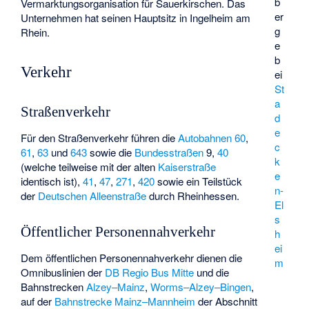
b
Vermarktungsorganisation für Sauerkirschen. Das
er
Unternehmen hat seinen Hauptsitz in Ingelheim am
g
Rhein.
e
b
Verkehr
ei
St
a
Straßenverkehr
d
e
Für den Straßenverkehr führen die
Autobahnen 60
,
c
61
,
63
und
643
sowie die
Bundesstraßen
9,
40
k
(welche teilweise mit der alten
Kaiserstraße
e
identisch ist),
41
,
47
,
271
,
420
sowie ein Teilstück
n-
der
Deutschen Alleenstraße
durch Rheinhessen.
El
s
Öffentlicher Personennahverkehr
h
ei
Dem öffentlichen Personennahverkehr dienen die
m
Omnibuslinien der
DB Regio Bus Mitte
und die
Bahnstrecken
Alzey–Mainz
,
Worms–Alzey–Bingen
,
auf der
Bahnstrecke Mainz–Mannheim
der Abschnitt