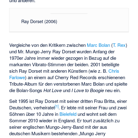
und anderen.
Ray Dorset (2006)
Vergleiche von den Kritikern zwischen
Marc Bolan
(
T. Rex
)
und Mr. Mungo Jerry Ray Dorset wurden Anfang der
1970er Jahre immer wieder gezogen in Bezug auf die
markanten Vibrato-Stimmen der beiden. 2001 beteiligte
sich Ray Dorset mit anderen Künstlern (wie z. B.
Chris
Farlowe
) an einem auf Cherry Red Records erschienenen
Tribute-Album für den verstorbenen Marc Bolan und spielte
die Bolan-Songs
Hot Love
und
I Love to Boogie
neu ein.
Seit 1995 ist Ray Dorset mit seiner dritten Frau Britta, einer
[1]
Deutschen, verheiratet
. Er lebte mit seiner Frau und zwei
Söhnen über 10 Jahre in
Bielefeld
und wohnt seit dem
Sommer 2010 wieder in England. Er tourt zusätzlich zu
seiner englischen Mungo-Jerry-Band mit der aus
deutschen Musikern bestehenden „Mungo Jerry