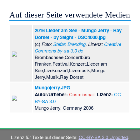
Auf dieser Seite verwendete Medien
2016 Lieder am See - Mungo Jerry - Ray
Dorset - by 2eight - DSC4000.jpg
(c)
Foto:
Stefan Brending
, Lizenz:
Creative
Commons by-sa-3.0 de
Brombachsee,Concertbüro
Franken,Festival,Konzert,Lieder am
See,Livekonzert,Livemusik,Mungo
Jerry,Musik,Ray Dorset
Mungojerry.JPG
Autor/Urheber:
Cosmicsnail
,
Lizenz:
CC
BY-SA 3.0
Mungo Jerry, Germany 2006
Lizenz für Texte auf dieser Seite:
CC-BY-SA 3.0 Unported
.