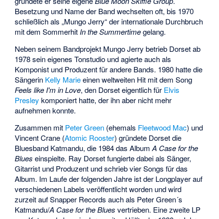
gründete er seine eigene
Blue Moon Skiffle Group
.
Besetzung und Name der Band wechselten oft, bis 1970
schließlich als „Mungo Jerry“ der internationale Durchbruch
mit dem Sommerhit
In the Summertime
gelang.
Neben seinem Bandprojekt Mungo Jerry betrieb Dorset ab
1978 sein eigenes Tonstudio und agierte auch als
Komponist und Produzent für andere Bands. 1980 hatte die
Sängerin
Kelly Marie
einen weltweiten Hit mit dem Song
Feels like I'm in Love
, den Dorset eigentlich für
Elvis
Presley
komponiert hatte, der ihn aber nicht mehr
aufnehmen konnte.
Zusammen mit
Peter Green
(ehemals
Fleetwood Mac
) und
Vincent Crane
(
Atomic Rooster
) gründete Dorset die
Bluesband
Katmandu
, die 1984 das Album
A Case for the
Blues
einspielte. Ray Dorset fungierte dabei als Sänger,
Gitarrist und Produzent und schrieb vier Songs für das
Album. Im Laufe der folgenden Jahre ist der Longplayer auf
verschiedenen Labels veröffentlicht worden und wird
zurzeit auf Snapper Records auch als Peter Green´s
Katmandu/
A Case for the Blues
vertrieben. Eine zweite LP