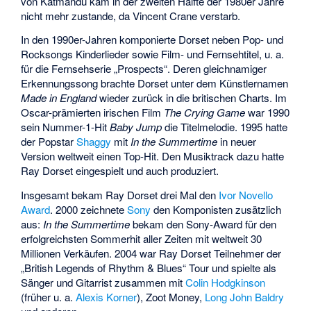
von Katmandu kam in der zweiten Hälfte der 1980er Jahre
nicht mehr zustande, da Vincent Crane verstarb.
In den 1990er-Jahren komponierte Dorset neben Pop- und
Rocksongs Kinderlieder sowie Film- und Fernsehtitel, u. a.
für die Fernsehserie „Prospects“. Deren gleichnamiger
Erkennungssong brachte Dorset unter dem Künstlernamen
Made in England
wieder zurück in die britischen Charts. Im
Oscar-prämierten irischen Film
The Crying Game
war 1990
sein Nummer-1-Hit
Baby Jump
die Titelmelodie. 1995 hatte
der Popstar
Shaggy
mit
In the Summertime
in neuer
Version weltweit einen Top-Hit. Den Musiktrack dazu hatte
Ray Dorset eingespielt und auch produziert.
Insgesamt bekam Ray Dorset drei Mal den
Ivor Novello
Award
. 2000 zeichnete
Sony
den Komponisten zusätzlich
aus:
In the Summertime
bekam den Sony-Award für den
erfolgreichsten Sommerhit aller Zeiten mit weltweit 30
Millionen Verkäufen. 2004 war Ray Dorset Teilnehmer der
„British Legends of Rhythm & Blues“ Tour und spielte als
Sänger und Gitarrist zusammen mit
Colin Hodgkinson
(früher u. a.
Alexis Korner
),
Zoot Money
,
Long John Baldry