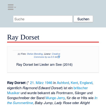
Ray Dorset
(c)
Foto:
Stefan Brending
, Lizenz:
Creative
Commons by-sa-3.0 de
Ray Dorset bei Lieder am See (2016)
Ray Dorset
(*
21. März
1946
in
Ashford
,
Kent
,
England
,
eigentlich
Raymond Edward Dorset
) ist ein
britischer
Musiker
und wurde bekannt als Frontmann, Sänger und
Songschreiber der Band
Mungo Jerry
, für die er Hits wie
In
the Summertime
,
Baby Jump
,
Lady Rose
oder
Alright