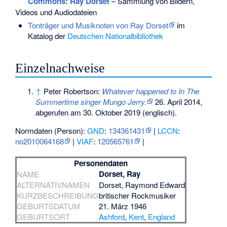
Commons
: Ray Dorset
– Sammlung von Bildern,
Videos und Audiodateien
Tonträger und Musiknoten von Ray Dorset
im
Katalog der
Deutschen Nationalbibliothek
Einzelnachweise
↑
Peter Robertson:
Whatever happened to In The
Summertime singer Mungo Jerry.
26. April 2014,
abgerufen am 30. Oktober 2019
(englisch).
Normdaten (Person):
GND
:
134361431
|
LCCN
:
no2010064168
|
VIAF
:
120565761
|
Personendaten
Dorset, Ray
NAME
ALTERNATIVNAMEN
Dorset, Raymond Edward
KURZBESCHREIBUNG
britischer Rockmusiker
GEBURTSDATUM
21. März 1946
GEBURTSORT
Ashford
,
Kent
,
England