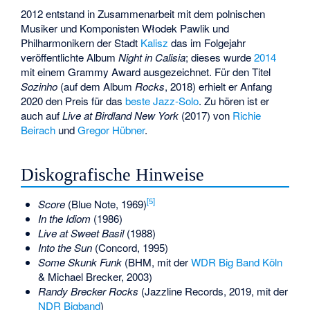
2012 entstand in Zusammenarbeit mit dem polnischen
Musiker und Komponisten
Włodek Pawlik
und
Philharmonikern der Stadt
Kalisz
das im Folgejahr
veröffentlichte Album
Night in Calisia
; dieses wurde
2014
mit einem Grammy Award ausgezeichnet. Für den Titel
Sozinho
(auf dem Album
Rocks
, 2018) erhielt er Anfang
2020 den Preis für das
beste Jazz-Solo
. Zu hören ist er
auch auf
Live at Birdland New York
(2017) von
Richie
Beirach
und
Gregor Hübner
.
Diskografische Hinweise
[
5
]
Score
(Blue Note, 1969)
In the Idiom
(1986)
Live at Sweet Basil
(1988)
Into the Sun
(Concord, 1995)
Some Skunk Funk
(BHM, mit der
WDR Big Band Köln
& Michael Brecker, 2003)
Randy Brecker Rocks
(Jazzline Records, 2019, mit der
NDR Bigband
)