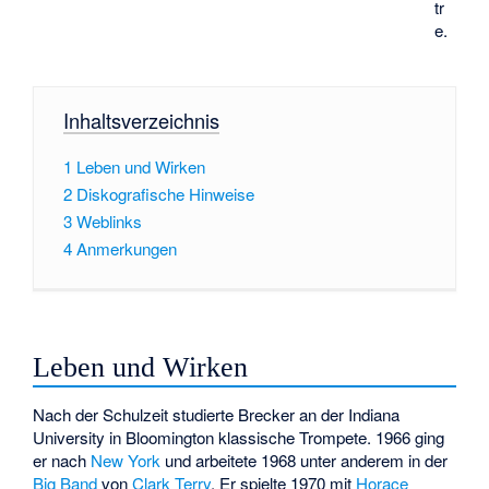
tr
e.
Inhaltsverzeichnis
1
Leben und Wirken
2
Diskografische Hinweise
3
Weblinks
4
Anmerkungen
Leben und Wirken
Nach der Schulzeit studierte Brecker an der
Indiana
University
in Bloomington klassische Trompete. 1966 ging
er nach
New York
und arbeitete 1968 unter anderem in der
Big Band
von
Clark Terry
. Er spielte 1970 mit
Horace