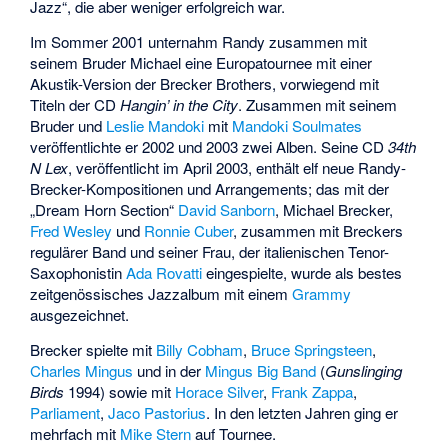
Jazz“, die aber weniger erfolgreich war.
Im Sommer 2001 unternahm Randy zusammen mit
seinem Bruder Michael eine Europatournee mit einer
Akustik-Version der Brecker Brothers, vorwiegend mit
Titeln der CD
Hangin’ in the City
. Zusammen mit seinem
Bruder und
Leslie Mandoki
mit
Mandoki Soulmates
veröffentlichte er 2002 und 2003 zwei Alben. Seine CD
34th
N Lex
, veröffentlicht im April 2003, enthält elf neue Randy-
Brecker-Kompositionen und Arrangements; das mit der
„Dream Horn Section“
David Sanborn
, Michael Brecker,
Fred Wesley
und
Ronnie Cuber
, zusammen mit Breckers
regulärer Band und seiner Frau, der italienischen Tenor-
Saxophonistin
Ada Rovatti
eingespielte, wurde als bestes
zeitgenössisches Jazzalbum mit einem
Grammy
ausgezeichnet.
Brecker spielte mit
Billy Cobham
,
Bruce Springsteen
,
Charles Mingus
und in der
Mingus Big Band
(
Gunslinging
Birds
1994) sowie mit
Horace Silver
,
Frank Zappa
,
Parliament
,
Jaco Pastorius
. In den letzten Jahren ging er
mehrfach mit
Mike Stern
auf Tournee.