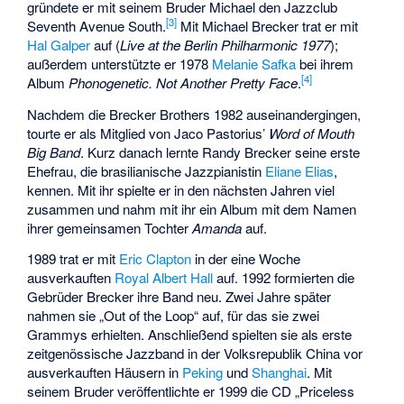
gründete er mit seinem Bruder Michael den Jazzclub
[
3
]
Seventh Avenue South
.
Mit Michael Brecker trat er mit
Hal Galper
auf (
Live at the Berlin Philharmonic 1977
);
außerdem unterstützte er 1978
Melanie Safka
bei ihrem
[
4
]
Album
Phonogenetic. Not Another Pretty Face
.
Nachdem die Brecker Brothers 1982 auseinandergingen,
tourte er als Mitglied von Jaco Pastorius’
Word of Mouth
Big Band
. Kurz danach lernte Randy Brecker seine erste
Ehefrau, die brasilianische Jazzpianistin
Eliane Elias
,
kennen. Mit ihr spielte er in den nächsten Jahren viel
zusammen und nahm mit ihr ein Album mit dem Namen
ihrer gemeinsamen Tochter
Amanda
auf.
1989 trat er mit
Eric Clapton
in der eine Woche
ausverkauften
Royal Albert Hall
auf. 1992 formierten die
Gebrüder Brecker ihre Band neu. Zwei Jahre später
nahmen sie „Out of the Loop“ auf, für das sie zwei
Grammys erhielten. Anschließend spielten sie als erste
zeitgenössische Jazzband in der Volksrepublik China vor
ausverkauften Häusern in
Peking
und
Shanghai
. Mit
seinem Bruder veröffentlichte er 1999 die CD „Priceless