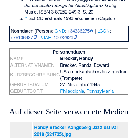
der schönsten Songs für Akustikgitarre.
Gerig
Music,
ISBN 3-87252-249-3
, S. 20.
↑
auf CD erstmals 1993 erschienen (Capitol)
Normdaten (Person):
GND
:
134336275
|
LCCN
:
n79106987
|
VIAF
:
10032624
|
Personendaten
Brecker, Randy
NAME
ALTERNATIVNAMEN
Brecker, Randal Edward
US-amerikanischer Jazzmusiker
KURZBESCHREIBUNG
(Trompete)
GEBURTSDATUM
27. November 1945
GEBURTSORT
Philadelphia
,
Pennsylvania
Auf dieser Seite verwendete Medien
Randy Brecker Kongsberg Jazzfestival
2018 (224735).jpg