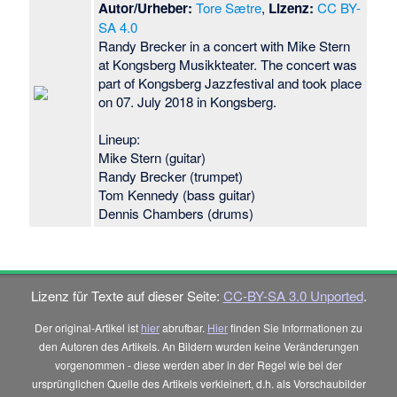
Autor/Urheber:
Tore Sætre
,
Lizenz:
CC BY-
SA 4.0
Randy Brecker in a concert with Mike Stern
at Kongsberg Musikkteater. The concert was
part of Kongsberg Jazzfestival and took place
on 07. July 2018 in Kongsberg.
Lineup:
Mike Stern (guitar)
Randy Brecker (trumpet)
Tom Kennedy (bass guitar)
Dennis Chambers (drums)
Lizenz für Texte auf dieser Seite:
CC-BY-SA 3.0 Unported
.
Der original-Artikel ist
hier
abrufbar.
Hier
finden Sie Informationen zu
den Autoren des Artikels. An Bildern wurden keine Veränderungen
vorgenommen - diese werden aber in der Regel wie bei der
ursprünglichen Quelle des Artikels verkleinert, d.h. als Vorschaubilder