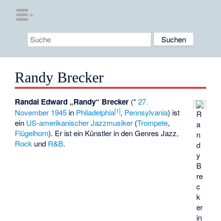
Randy Brecker
Randal Edward „Randy“ Brecker
(*
27.
[
1
]
November
1945
in
Philadelphia
,
Pennsylvania
) ist
R
ein
US-amerikanischer
Jazzmusiker
(
Trompete
,
a
Flügelhorn
). Er ist ein Künstler in den Genres Jazz,
n
Rock
und
R&B
.
d
y
B
re
c
k
er
in