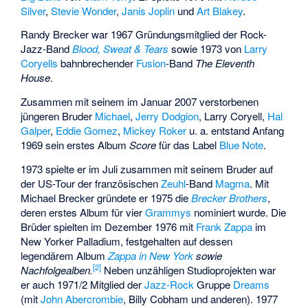
Silver
,
Stevie Wonder
,
Janis Joplin
und
Art Blakey
.
Randy Brecker war 1967 Gründungsmitglied der Rock-
Jazz-Band
Blood, Sweat & Tears
sowie 1973 von
Larry
Coryells
bahnbrechender
Fusion
-Band
The Eleventh
House
.
Zusammen mit seinem im Januar 2007 verstorbenen
jüngeren Bruder
Michael
,
Jerry Dodgion
, Larry Coryell,
Hal
Galper
,
Eddie Gomez
,
Mickey Roker
u. a. entstand Anfang
1969 sein erstes Album
Score
für das Label
Blue Note
.
1973 spielte er im Juli zusammen mit seinem Bruder auf
der US-Tour der französischen
Zeuhl
-Band
Magma
. Mit
Michael Brecker gründete er 1975 die
Brecker Brothers
,
deren erstes Album für vier
Grammys
nominiert wurde. Die
Brüder spielten im Dezember 1976 mit
Frank Zappa
im
New Yorker Palladium, festgehalten auf dessen
legendärem Album
Zappa in New York
sowie
[
2
]
Nachfolgealben.
Neben unzähligen Studioprojekten war
er auch 1971/2 Mitglied der
Jazz-Rock
Gruppe
Dreams
(mit
John Abercrombie
, Billy Cobham und anderen). 1977