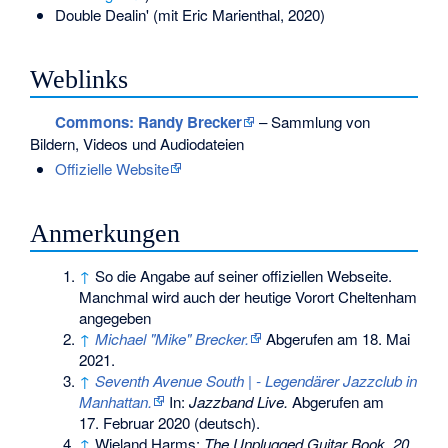
Double Dealin' (mit Eric Marienthal, 2020)
Weblinks
Commons
: Randy Brecker
– Sammlung von
Bildern, Videos und Audiodateien
Offizielle Website
Anmerkungen
↑
So die Angabe auf seiner offiziellen Webseite.
Manchmal wird auch der heutige Vorort Cheltenham
angegeben
↑
Michael "Mike" Brecker.
Abgerufen am 18. Mai
2021
.
↑
Seventh Avenue South | - Legendärer Jazzclub in
Manhattan.
In:
Jazzband Live.
Abgerufen am
17. Februar 2020
(deutsch).
↑
Wieland Harms:
The Unplugged Guitar Book. 20