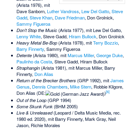
(Arista 1976), mit
Dave Sanborn,
Luther Vandross
,
Lew Del Gatto
,
Steve
Gadd
,
Steve Khan
,
Dave Friedman
, Don Grolnick,
Sammy Figueroa
Don’t Stop the Music
(Arista 1977), mit Lew Del Gatto,
Lenny White
, Steve Gadd,
Hiram Bullock
, Don Grolnick
Heavy Metal Be-Bop
(Arista 1978), mit
Terry Bozzio
,
Barry Finnerty
, Sammy Figueroa
Detente
(Arista 1980), mit
Marcus Miller
,
George Duke
,
Paulinho da Costa
, Steve Gadd, Hiram Bullock
Straphangin
(Arista 1981), mit Marcus Miller, Barry
Finnerty,
Don Alias
Return of the Brecker Brothers
(GRP 1992), mit
James
Genus
,
Dennis Chambers
,
Mike Stern
,
Robbie Kilgore
,
[6]
Don Alias (DE:
)
Out of the Loop
(GRP 1994)
Some Skunk Funk
(BHM 2005)
Live & Unreleased
(Leopard / Delta Music Media, rec.
1980 ed. 2020), mit Barry Finnerty, Mark Gray, Neil
Jason, Richie Morales