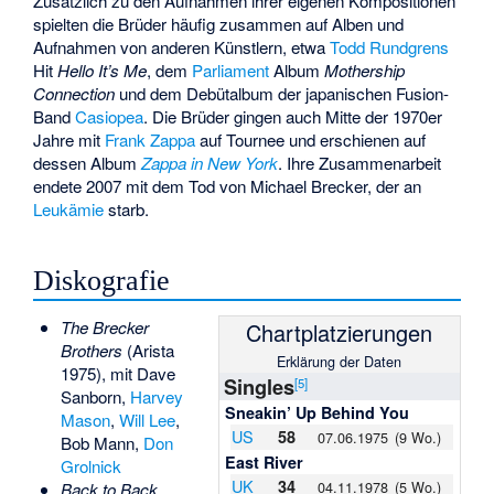
Zusätzlich zu den Aufnahmen ihrer eigenen Kompositionen
spielten die Brüder häufig zusammen auf Alben und
Aufnahmen von anderen Künstlern, etwa
Todd Rundgrens
Hit
Hello It’s Me
, dem
Parliament
Album
Mothership
Connection
und dem Debütalbum der japanischen Fusion-
Band
Casiopea
. Die Brüder gingen auch Mitte der 1970er
Jahre mit
Frank Zappa
auf Tournee und erschienen auf
dessen Album
Zappa in New York
. Ihre Zusammenarbeit
endete 2007 mit dem Tod von Michael Brecker, der an
Leukämie
starb.
Diskografie
The Brecker
Chart­plat­zie­rungen
Brothers
(Arista
Erklärung der Daten
1975), mit
Dave
Singles
[5]
Sanborn
,
Harvey
Sneakin’ Up Behind You
Mason
,
Will Lee
,
US
58
07.06.1975
(9 Wo.)
Bob Mann,
Don
East River
Grolnick
UK
34
04.11.1978
(5 Wo.)
Back to Back