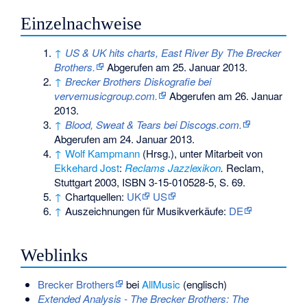
Einzelnachweise
↑
US & UK hits charts, East River By The Brecker
Brothers.
Abgerufen am 25. Januar 2013
.
↑
Brecker Brothers Diskografie bei
vervemusicgroup.com.
Abgerufen am 26. Januar
2013
.
↑
Blood, Sweat & Tears bei Discogs.com.
Abgerufen am 24. Januar 2013
.
↑
Wolf Kampmann
(Hrsg.), unter Mitarbeit von
Ekkehard Jost
:
Reclams Jazzlexikon
.
Reclam,
Stuttgart 2003,
ISBN 3-15-010528-5
, S. 69.
↑
Chartquellen:
UK
US
↑
Auszeichnungen für Musikverkäufe:
DE
Weblinks
Brecker Brothers
bei
AllMusic
(englisch)
Extended Analysis - The Brecker Brothers: The