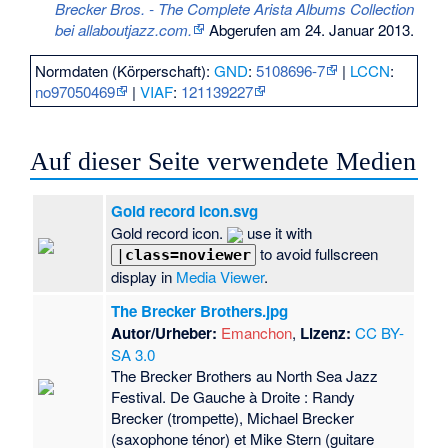
Brecker Bros. - The Complete Arista Albums Collection
bei allaboutjazz.com.
Abgerufen am 24. Januar 2013
.
Normdaten (Körperschaft):
GND
:
5108696-7
|
LCCN
:
no97050469
|
VIAF
:
121139227
Auf dieser Seite verwendete Medien
Gold record icon.svg
Gold record icon.
use it with
to avoid fullscreen
|
class=noviewer
display in
Media Viewer
.
The Brecker Brothers.jpg
Autor/Urheber:
Emanchon
,
Lizenz:
CC BY-
SA 3.0
The Brecker Brothers au North Sea Jazz
Festival. De Gauche à Droite : Randy
Brecker (trompette), Michael Brecker
(saxophone ténor) et Mike Stern (guitare