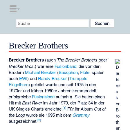
Brecker Brothers
Brecker Brothers
(auch
The Brecker Brothers
oder
Brecker Bros.
) war eine
Fusionband
, die von den
D
Brüdern
Michael Brecker
(
Saxophon
,
Flöte
, später
ie
auch
EWI
) und
Randy Brecker
(
Trompete
,
B
Flügelhorn
) geleitet wurde und seit 1975 in den
re
1970er und frühen 1980er Jahren kommerziell
c
erfolgreiche
Fusionalben
aufnahm. Sie hatten einen
k
Hit mit
East River
im Jahr 1979, der Platz 34 in der
er
[1]
UK Singles Charts erreichte.
Für ihr Album
Out of
B
the Loop
wurde sie 1995 mit dem
Grammy
ro
[2]
ausgezeichnet.
th
er