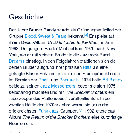
Geschichte
Der ältere Bruder Randy wurde als Gründungsmitglied der
[3]
Gruppe
Blood, Sweat & Tears
bekannt.
Er spielte auf
ihrem Debüt-Album
Child Is Father to the Man
im Jahr
1968. Der jüngere Bruder Michael kam 1970 nach New
York, wo er mit seinem Bruder in die Jazzrock-Band
Dreams
einstieg. In den Folgejahren etablierten sich die
beiden Brüder aufgrund ihrer präzisen
Riffs
als eine
gefragte Bläser-Sektion für zahlreiche Studioproduktionen
im Bereich der
Rock-
und
Popmusik
. 1974 holte
Art Blakey
beide zu seinen
Jazz Messengers
, bevor sie sich 1975
selbständig machten und mit
The Brecker Brothers
ein
„überzeugendes Plattendebüt“ veröffentlichten. In der
zweiten Hälfte der 1970er Jahre waren sie „eine der
[4]
erfolgreichsten
Funk-Jazz
-Gruppen.“
1992 leitete das
Album
The Return of the Brecker Brothers
eine kurzfristige
Reunion ein.