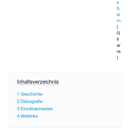
e
S
te
rn
(
G
it
ar
re
)
Inhaltsverzeichnis
1
Geschichte
2
Diskografie
3
Einzelnachweise
4
Weblinks