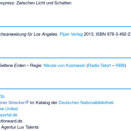
xpress: Zwischen Licht und Schatten
hsanweisung für Los Angeles.
Piper Verlag
2013,
ISBN 978-3-492-2
Seltene Erden
– Regie:
Nikolai von Koslowski
(
Radio-Tatort
–
RBB
)
Db
iner Strecker
im Katalog der
Deutschen Nationalbibliothek
ew United
mportal.de
tforward.de
 Agentur Lux Talents