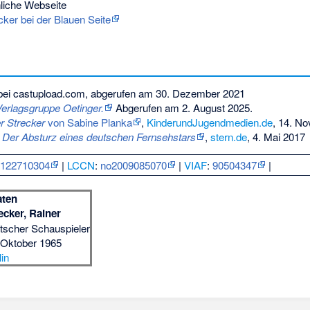
liche Webseite
cker bei der Blauen Seite
ei castupload.com, abgerufen am 30. Dezember 2021
Verlagsgruppe Oetinger.
Abgerufen am 2. August 2025
.
r Strecker
von Sabine Planka
,
KinderundJugendmedien.de
, 14. N
: Der Absturz eines deutschen Fernsehstars
,
stern.de
, 4. Mai 2017
:
122710304
|
LCCN
:
no2009085070
|
VIAF
:
90504347
|
aten
ecker, Rainer
tscher Schauspieler
 Oktober 1965
lin