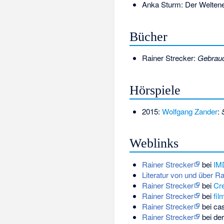
Anka Sturm: Der Weltene
Bücher
Rainer Strecker:
Gebrauc
Hörspiele
2015:
Wolfgang Zander
:
Weblinks
Rainer Strecker
bei
IM
Literatur von und über Ra
Rainer Strecker
bei
Cr
Rainer Strecker
bei
fil
Rainer Strecker
bei cas
Rainer Strecker
bei der