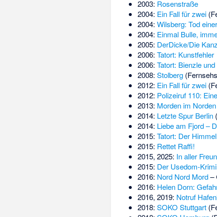
2003:
Rosenstraße
2004:
Ein Fall für zwei
(Fe
2004:
Wilsberg: Tod eine
2004:
Einmal Bulle, imme
2005:
DerDicke/Die Kanz
2006:
Tatort: Kunstfehler
2006:
Tatort: Bienzle un
2008:
Stolberg
(Fernsehs
2012:
Ein Fall für zwei
(Fe
2012:
Polizeiruf 110: Ein
2013:
Morden im Norden
2014:
Letzte Spur Berlin
(
2014:
Liebe am Fjord – D
2015:
Tatort: Der Himmel 
2015:
Rettet Raffi!
2015, 2025:
In aller Freu
2015:
Der Usedom-Krimi
2016:
Nord Nord Mord
– 
2016:
Helen Dorn: Gefah
2016, 2019:
Notruf Hafen
2018:
SOKO Stuttgart
(Fe