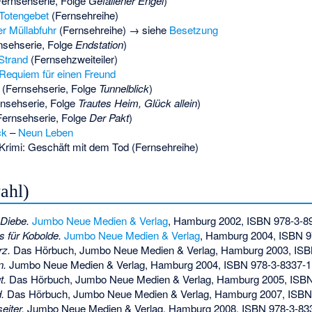
ernsehserie, Folge
Gefallener Engel
)
Totengebet
(Fernsehreihe)
er Müllabfuhr
(Fernsehreihe) → siehe
Besetzung
nsehserie, Folge
Endstation
)
Strand
(Fernsehzweiteiler)
Requiem für einen Freund
(Fernsehserie, Folge
Tunnelblick
)
nsehserie, Folge
Trautes Heim, Glück allein
)
ernsehserie, Folge
Der Pakt
)
ck
–
Neun Leben
rimi: Geschäft mit dem Tod
(Fernsehreihe)
ahl)
 Diebe.
Jumbo Neue Medien & Verlag
, Hamburg 2002,
ISBN 978-3-8
s für Kobolde.
Jumbo Neue Medien & Verlag
, Hamburg 2004,
ISBN 9
rz.
Das Hörbuch, Jumbo Neue Medien & Verlag, Hamburg 2003,
ISB
n.
Jumbo Neue Medien & Verlag, Hamburg 2004,
ISBN 978-3-8337-1
t.
Das Hörbuch, Jumbo Neue Medien & Verlag, Hamburg 2005,
ISBN
.
Das Hörbuch, Jumbo Neue Medien & Verlag, Hamburg 2007,
ISBN
eiter.
Jumbo Neue Medien & Verlag, Hamburg 2008,
ISBN 978-3-83