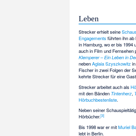
Leben
Strecker erhielt seine
Schaus
Engagements
führten ihn ab
in Hamburg, wo er bis 1994 u
auch in Film und Fernsehen p
Klemperer – Ein Leben in De
neben
Aglaia Szyszkowitz
in
Fischer in zwei Folgen der S
kehrte Strecker für eine Gast
Strecker arbeitet auch als
Hö
mit den Bänden
Tintenherz
,
Hörbuchbestenliste
.
Neben seiner Schauspieltätigk
[
3
]
Hörbücher.
Bis 1998 war er mit
Muriel B
lebt in Berlin.