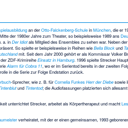
pielausbildung
an der
Otto-Falckenberg-Schule
in
München
, die er 
 Mitte der 1980er Jahre zum Theater, so beispielsweise 1989 ans
Deu
. a. in
Der Idiot
als Mitglied des Ensembles zu sehen war. Neben der B
räsent. So spielte er beispielsweise in Reihen wie
Bella Block
und
Ta
utschland
mit. Seit dem Jahr 2000 gehört er als Kommissar Volker 
 der ZDF-Krimireihe
Einsatz in Hamburg
. 1996 spielte Strecker Hau
erie
Alarm für Cobra 11
, wo er im Serientod bereits in der zweiten Fo
rolle in die Serie zur Folge Endstation zurück.
rbuch
-Sprecher, wie z. B. für
Cornelia Funkes
Herr der Diebe
sowie 
Tintenblut
und
Tintentod
; die Audiofassungen platzierten sich allesamt
eit unterrichtet Strecker, arbeitet als
Körpertherapeut
und macht
Le
aumeister
verheiratet, mit der er einen gemeinsamen, 1993 geborene