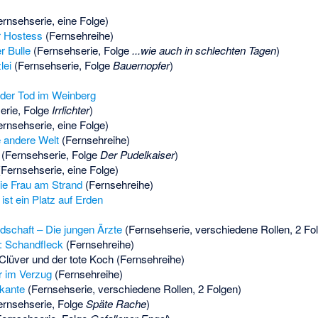
rnsehserie, eine Folge)
r Hostess
(Fernsehreihe)
r Bulle
(Fernsehserie, Folge
...wie auch in schlechten Tagen
)
lei
(Fernsehserie, Folge
Bauernopfer
)
d der Tod im Weinberg
erie, Folge
Irrlichter
)
rnsehserie, eine Folge)
e andere Welt
(Fernsehreihe)
(Fernsehserie, Folge
Der Pudelkaiser
)
Fernsehserie, eine Folge)
ie Frau am Strand
(Fernsehreihe)
ist ein Platz auf Erden
ndschaft – Die jungen Ärzte
(Fernsehserie, verschiedene Rollen, 2 Fo
: Schandfleck
(Fernsehreihe)
Clüver und der tote Koch (Fernsehreihe)
r im Verzug
(Fernsehreihe)
kante
(Fernsehserie, verschiedene Rollen, 2 Folgen)
rnsehserie, Folge
Späte Rache
)