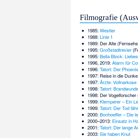
Filmografie (Aus
1985:
Westler
1988:
Linie 1
1989: Der Alte (Fernsehs
1995:
Großstadtrevier
(Fe
1995:
Bella Block: Liebe
1996, 2019:
Alarm für Co
1996:
Tatort: Der Phoeni
1997: Reise in die Dunkel
1997:
Ärzte: Vollnarkose
1998:
Tatort: Brandwund
1998: Der Vogelforscher 
1999:
Klemperer – Ein L
1999:
Tatort: Der Tod fäh
2000:
Bonhoeffer – Die le
2000–2013:
Einsatz in 
2001:
Tatort: Der lange A
2003:
Sie haben Knut