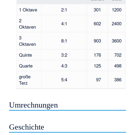
1 Oktave
2:1
301
1200
2
4:1
602
2400
Oktaven
3
8:1
903
3600
Oktaven
Quinte
3:2
176
702
Quarte
4:3
125
498
große
5:4
97
386
Terz
Umrechnungen
Geschichte