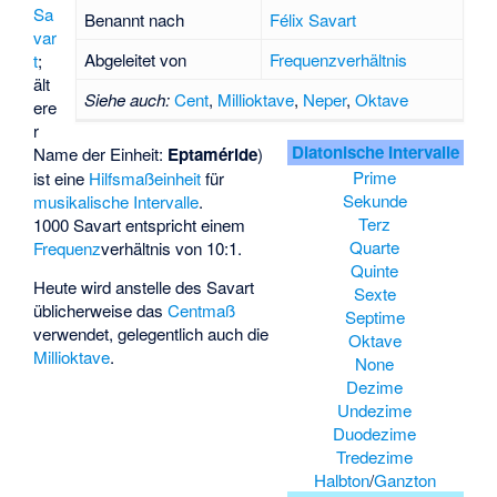
Sa
Benannt nach
Félix Savart
var
Abgeleitet von
Frequenzverhältnis
t
;
ält
Siehe auch:
Cent
,
Millioktave
,
Neper
,
Oktave
ere
r
Diatonische Intervalle
Name der Einheit:
Eptaméride
)
Prime
ist eine
Hilfsmaßeinheit
für
Sekunde
musikalische Intervalle
.
Terz
1000 Savart entspricht einem
Quarte
Frequenz
verhältnis von 10:1.
Quinte
Heute wird anstelle des Savart
Sexte
üblicherweise das
Centmaß
Septime
verwendet, gelegentlich auch die
Oktave
Millioktave
.
None
Dezime
Undezime
Duodezime
Tredezime
Halbton
/
Ganzton