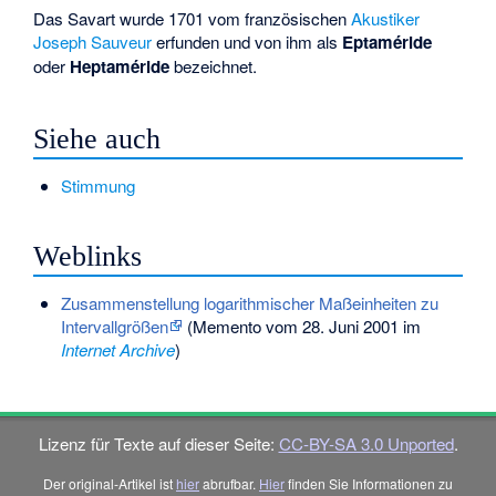
Das Savart wurde 1701 vom französischen
Akustiker
Joseph Sauveur
erfunden und von ihm als
Eptaméride
oder
Heptaméride
bezeichnet.
Siehe auch
Stimmung
Weblinks
Zusammenstellung logarithmischer Maßeinheiten zu
Intervallgrößen
(
Memento
vom 28. Juni 2001 im
Internet Archive
)
Lizenz für Texte auf dieser Seite:
CC-BY-SA 3.0 Unported
.
Der original-Artikel ist
hier
abrufbar.
Hier
finden Sie Informationen zu