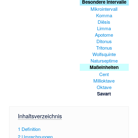
Besondere Intervalle
Mikrointervall
Komma
Diësis
Limma
Apotome
Ditonus
Tritonus
Wolfsquinte
Naturseptime
Maßeinheiten
Cent
Millioktave
Oktave
Savart
Inhaltsverzeichnis
1
Definition
2
Umrechnungen