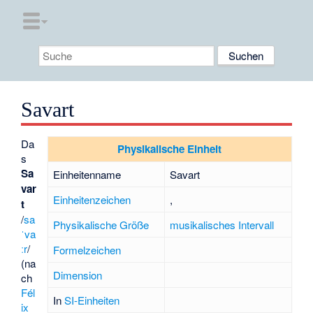
Savart
Da
Physikalische Einheit
s
Sa
Einheitenname
Savart
var
Einheitenzeichen
,
t
/
sa
Physikalische Größe
musikalisches Intervall
ˈva
ːr
/
Formelzeichen
(na
Dimension
ch
Fél
In
SI-Einheiten
ix