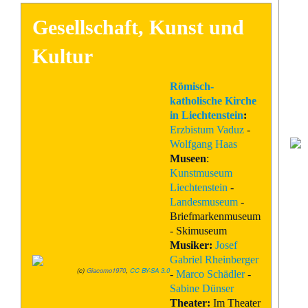
Gesellschaft, Kunst und
Kultur
Römisch-
katholische Kirche
in Liechtenstein
:
Erzbistum Vaduz
-
Wolfgang Haas
Museen
:
Kunstmuseum
Liechtenstein
-
Landesmuseum
-
Briefmarkenmuseum
- Skimuseum
Musiker:
Josef
Gabriel Rheinberger
(c)
Giacomo1970
,
CC BY-SA 3.0
-
Marco Schädler
-
Sabine Dünser
Theater:
Im Theater