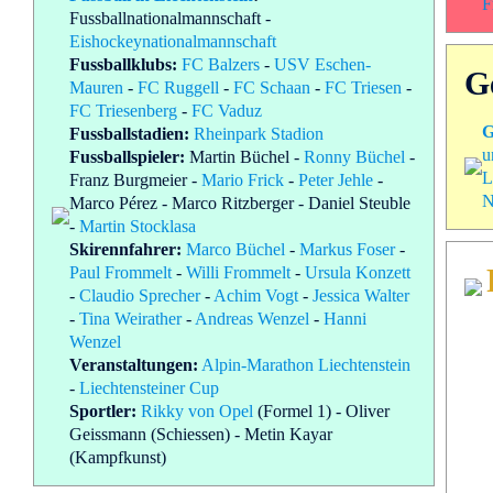
F
Fussballnationalmannschaft
-
Eishockeynationalmannschaft
Fussballklubs:
FC Balzers
-
USV Eschen-
G
Mauren
-
FC Ruggell
-
FC Schaan
-
FC Triesen
-
FC Triesenberg
-
FC Vaduz
G
Fussballstadien:
Rheinpark Stadion
u
Fussballspieler:
Martin Büchel
-
Ronny Büchel
-
L
Franz Burgmeier
-
Mario Frick
-
Peter Jehle
-
N
Marco Pérez
-
Marco Ritzberger
-
Daniel Steuble
-
Martin Stocklasa
Skirennfahrer:
Marco Büchel
-
Markus Foser
-
Paul Frommelt
-
Willi Frommelt
-
Ursula Konzett
-
Claudio Sprecher
-
Achim Vogt
-
Jessica Walter
-
Tina Weirather
-
Andreas Wenzel
-
Hanni
Wenzel
Veranstaltungen:
Alpin-Marathon Liechtenstein
-
Liechtensteiner Cup
Sportler:
Rikky von Opel
(Formel 1) -
Oliver
Geissmann
(Schiessen) -
Metin Kayar
(Kampfkunst)