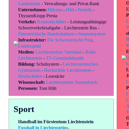
O
Landesbank
-
Verwaltungs- und Privat-Bank
E
Unternehmen:
Hilcona
-
Hilti
-
Neutrik
-
P
ThyssenKrupp Presta
L
Verkehr:
Kontrollschilder
-
Leistungsabhängige
V
Schwerverkehrsabgabe
-
Liechtenstein Bus
-
e
Österreichische Bundesbahnen
-
Strassensystem
B
Infrastruktur:
Die Schweizerische Post
,
V
Landesspital
E
Medien:
Liechtensteiner Vaterland
-
Radio
G
Liechtenstein
-
TV-Gemeindekanäle
L
Bildung:
Schulsystem
-
Liechtensteinisches
L
Gymnasium
-
Hochschule Liechtenstein
-
J
Hochschulen
-
Lesesäcke
L
Wissenschaft:
Liechtensteiner Namenbuch
P
Personen:
Toni Hilti
L
L
A
Sport
T
O
Handball im Fürstentum Liechtenstein
T
Fussball in Liechtenstein
:
-