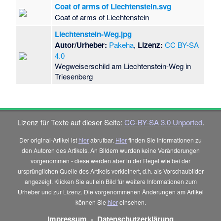
Coat of arms of Liechtenstein.svg
Coat of arms of Liechtenstein
Liechtenstein-Weg.jpg
Autor/Urheber:
Pakeha
,
Lizenz:
CC BY-SA
4.0
Wegweiserschild am Liechtenstein-Weg in
Triesenberg
Lizenz für Texte auf dieser Seite:
CC-BY-SA 3.0 Unported
.
Der original-Artikel ist
hier
abrufbar.
Hier
finden Sie Informationen zu
den Autoren des Artikels. An Bildern wurden keine Veränderungen
vorgenommen - diese werden aber in der Regel wie bei der
ursprünglichen Quelle des Artikels verkleinert, d.h. als Vorschaubilder
angezeigt. Klicken Sie auf ein Bild für weitere Informationen zum
Urheber und zur Lizenz. Die vorgenommenen Änderungen am Artikel
können Sie
hier
einsehen.
Impressum
-
Datenschutzerklärung