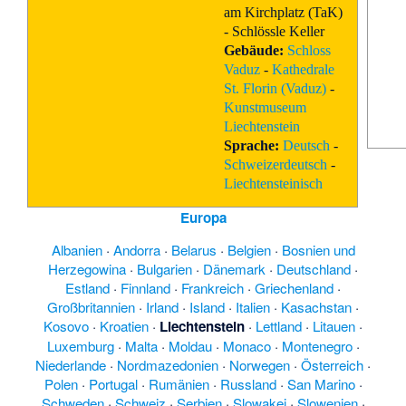
am Kirchplatz (TaK)
- Schlössle Keller
Gebäude:
Schloss
Vaduz
-
Kathedrale
St. Florin (Vaduz)
-
Kunstmuseum
Liechtenstein
Sprache:
Deutsch
-
Schweizerdeutsch
-
Liechtensteinisch
Europa
Albanien
·
Andorra
·
Belarus
·
Belgien
·
Bosnien und
Herzegowina
·
Bulgarien
·
Dänemark
·
Deutschland
·
Estland
·
Finnland
·
Frankreich
·
Griechenland
·
Großbritannien
·
Irland
·
Island
·
Italien
·
Kasachstan
·
Kosovo
·
Kroatien
·
Liechtenstein
·
Lettland
·
Litauen
·
Luxemburg
·
Malta
·
Moldau
·
Monaco
·
Montenegro
·
Niederlande
·
Nordmazedonien
·
Norwegen
·
Österreich
·
Polen
·
Portugal
·
Rumänien
·
Russland
·
San Marino
·
Schweden
·
Schweiz
·
Serbien
·
Slowakei
·
Slowenien
·