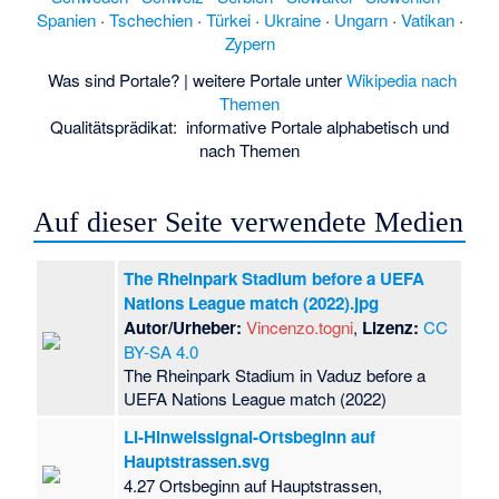
Spanien
·
Tschechien
·
Türkei
·
Ukraine
·
Ungarn
·
Vatikan
·
Zypern
Was sind Portale?
| weitere Portale unter
Wikipedia nach
Themen
Qualitätsprädikat:
informative Portale
alphabetisch
und
nach Themen
Auf dieser Seite verwendete Medien
The Rheinpark Stadium before a UEFA
Nations League match (2022).jpg
Autor/Urheber:
Vincenzo.togni
,
Lizenz:
CC
BY-SA 4.0
The Rheinpark Stadium in Vaduz before a
UEFA Nations League match (2022)
LI-Hinweissignal-Ortsbeginn auf
Hauptstrassen.svg
4.27 Ortsbeginn auf Hauptstrassen,