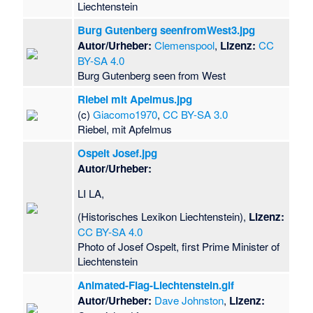
Liechtenstein
Burg Gutenberg seenfromWest3.jpg
Autor/Urheber:
Clemenspool
,
Lizenz:
CC
BY-SA 4.0
Burg Gutenberg seen from West
Riebel mit Apelmus.jpg
(c)
Giacomo1970
,
CC BY-SA 3.0
Riebel, mit Apfelmus
Ospelt Josef.jpg
Autor/Urheber:
LI LA,
(Historisches Lexikon Liechtenstein),
Lizenz:
CC BY-SA 4.0
Photo of Josef Ospelt, first Prime Minister of
Liechtenstein
Animated-Flag-Liechtenstein.gif
Autor/Urheber:
Dave Johnston
,
Lizenz: