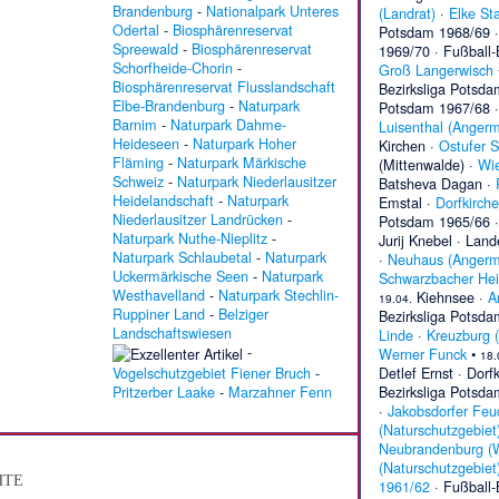
Brandenburg
-
Nationalpark Unteres
(Landrat)
·
Elke St
Odertal
-
Biosphärenreservat
Potsdam 1968/69
Spreewald
-
Biosphärenreservat
1969/70
·
Fußball-
Schorfheide-Chorin
-
Groß Langerwisch
Biosphärenreservat Flusslandschaft
Bezirksliga Potsd
Elbe-Brandenburg
-
Naturpark
Potsdam 1967/68
Barnim
-
Naturpark Dahme-
Luisenthal (Anger
Heideseen
-
Naturpark Hoher
Kirchen
·
Ostufer S
Fläming
-
Naturpark Märkische
(Mittenwalde)
·
Wie
Schweiz
-
Naturpark Niederlausitzer
Batsheva Dagan
·
Heidelandschaft
-
Naturpark
Emstal
·
Dorfkirche
Niederlausitzer Landrücken
-
Potsdam 1965/66
Naturpark Nuthe-Nieplitz
-
Jurij Knebel
·
Land
Naturpark Schlaubetal
-
Naturpark
·
Neuhaus (Anger
Uckermärkische Seen
-
Naturpark
Schwarzbacher He
Westhavelland
-
Naturpark Stechlin-
Kiehnsee
·
A
19.04.
Ruppiner Land
-
Belziger
Bezirksliga Potsd
Landschaftswiesen
Linde
·
Kreuzburg 
-
Werner Funck
•
18.
Vogelschutzgebiet Fiener Bruch
-
Detlef Ernst
·
Dorfk
Pritzerber Laake
-
Marzahner Fenn
Bezirksliga Potsd
·
Jakobsdorfer Feu
(Naturschutzgebiet
Neubrandenburg (
(Naturschutzgebiet
hte
1961/62
·
Fußball-