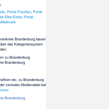
e
sitz
,
Portal Preußen
,
Portal
tal Elbe-Elster
,
Portal
ittelmark
menkreis Brandenburg lassen
 über das
Kategoriensystem
nden:
um zu Brandenburg
rie Brandenburg
Grafiken etc. zu Brandenburg
 der zentralen Mediendatei bei
mons
:
rie Brandenburg