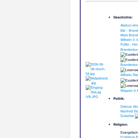
Geschichte:
Absturz ein
Bär
-
Brand
Mark Brand
Wilhelm II.
Putlitz
-
Her
Brandenbu
Brandenbur
Wilhelm Rie
Wappen in 
Politik:
Dietmar Wo
Manfred Sto
Dutschke
Religion:
Evangelisch
Erzbistum B