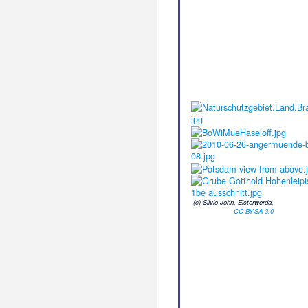
(c) Silvio John, Elsterwerda,
CC BY-SA 3.0