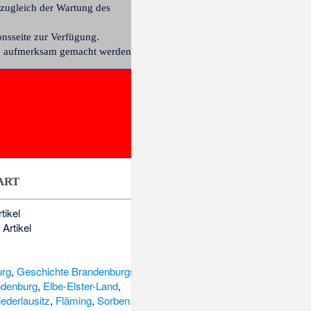
 zugleich der Wartung des
onsseite
zur Verfügung.
en, aufmerksam gemacht werden.
art
tikel
Artikel
urg
,
Geschichte Brandenburgs
,
ndenburg
,
Elbe-Elster-Land
,
ederlausitz
,
Fläming
,
Sorben