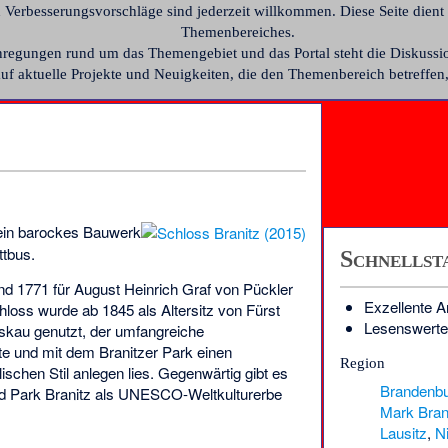
Verbesserungsvorschläge sind jederzeit willkommen. Diese Seite dient
Themenbereiches.
regungen rund um das Themengebiet und das Portal steht die
Diskussi
uf aktuelle Projekte und Neuigkeiten, die den Themenbereich betreff
ein barockes Bauwerk
ttbus.
Schnellst
d 1771 für August Heinrich Graf von Pückler
Exzellente Ar
hloss wurde ab 1845 als Altersitz von Fürst
Lesenswerte 
kau genutzt, der umfangreiche
e und mit dem Branitzer Park einen
Region
schen Stil anlegen lies. Gegenwärtig gibt es
Brandenb
d Park Branitz als UNESCO-Weltkulturerbe
Mark Bra
Lausitz
,
Ni