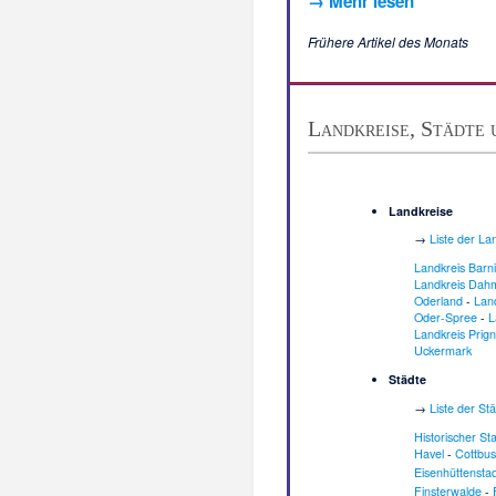
→ Mehr lesen
Frühere Artikel des Monats
Landkreise, Städte
Landkreise
→
Liste der La
Landkreis Barn
Landkreis Dah
Oderland
-
Lan
Oder-Spree
-
L
Landkreis Prign
Uckermark
Städte
→
Liste der St
Historischer St
Havel
-
Cottbus
Eisenhüttenstad
Finsterwalde
-