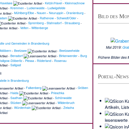
Havelsee
-
Ketzin/Havel
-
Kleinmachnow
-
Kremmen
-
Luckenwalde
-
Ludwigsfelde
-
Mühlberg/Elbe
-
Nauen
-
Neuruppin
-
Oranienburg
-
Bild des Mo
tsdam
-
Rathenow
-
Schwedt/Oder
-
-
Spremberg
-
Stahnsdorf
-
Strausberg
-
-
Velten
-
Wittenberge
tädte und Gemeinden in Brandenburg
Mai 2019:
Gra
ltdöbern
-
Beetzsee
-
Beetzseeheide
-
Bensdorf
-
Birkenwerder
-
Burg
Frühere Bilder des
allgow-Döberitz
-
Plessa
-
Röderland
-
Rosenau
-
Sallgast
):
Portal-News
tsteile in Brandenburg
-
Falkenberg
-
Gröben
-
Haida
-
Prieschka
-
Saathain
-
Schönwalde
-
Stücken
-
Wildenbruch
Artikeln, Lis
-
Würdenhain
-
Zeischa
lesenswerte 