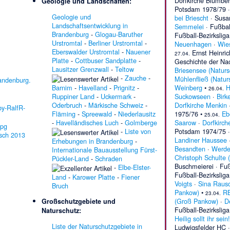
Dorfkirche Blumbe
Geologie und Landschaften:
Potsdam 1978/79
Geologie und
bei Briescht
·
Susan
Landschaftsentwicklung in
Semmelei
·
Fußbal
Brandenburg
-
Glogau-Baruther
Fußball-Bezirksli
Urstromtal
-
Berliner Urstromtal
-
Neuenhagen
·
Wies
Eberswalder Urstromtal
-
Nauener
Ernst Heinri
27.04.
Platte
-
Cottbuser Sandplatte
-
Geschichte der Nac
Lausitzer Grenzwall
-
Teltow
Briesensee (Naturs
-
Zauche
-
Mühlenfließ (Natur
Barnim
-
Havelland
-
Prignitz
-
Weinberg
•
H
26.04.
Ruppiner Land
-
Uckermark
-
Suckowseen
·
Birk
Oderbruch
-
Märkische Schweiz
-
Dorfkirche Menkin
Fläming
-
Spreewald
-
Niederlausitz
1975/76
•
Eb
25.04.
-
Havelländisches Luch
-
Golmberge
Saarow
·
Dorfkirc
-
Liste von
Potsdam 1974/75
Landiner Haussee
Erhebungen in Brandenburg
-
Besandten
·
Werde
Internationale Bauausstellung Fürst-
Christoph Schulte 
Pückler-Land
-
Schraden
Buschmeierei
·
Fuß
-
Elbe-Elster-
Fußball-Bezirksli
Land
-
Karower Platte
-
Fiener
Voigts
·
Sina Raus
Bruch
Pankow)
•
RB
23.04.
(Groß Pankow)
·
D
Großschutzgebiete und
Fußball-Bezirksli
Naturschutz:
Heilig sollt ihr sein!
Liste der Naturschutzgebiete in
Ludwigsfelder HC