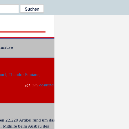
rmative
(c) I,
Unify
,
CC-BY-SA-3.0
nen 22.220 Artikel rund um das
. Mithilfe beim Ausbau des