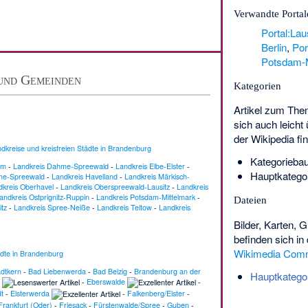
Verwandte Portal
Portal:Lau
Berlin
,
Por
Potsdam-M
 und Gemeinden
Kategorien
Artikel zum The
sich auch leicht
der Wikipedia
fi
ndkreise und kreisfreien Städte in Brandenburg
Kategorieba
im
-
Landkreis Dahme-Spreewald
-
Landkreis Elbe-Elster
-
Hauptkatego
me-Spreewald
-
Landkreis Havelland
-
Landkreis Märkisch-
dkreis Oberhavel
-
Landkreis Oberspreewald-Lausitz
-
Landkreis
andkreis Ostprignitz-Ruppin
-
Landkreis Potsdam-Mittelmark
-
Dateien
itz
-
Landkreis Spree-Neiße
-
Landkreis Teltow
-
Landkreis
Bilder, Karten, 
befinden sich in
Wikimedia Com
ädte in Brandenburg
adtkern
-
Bad Liebenwerda
-
Bad Belzig
-
Brandenburg an der
Hauptkatego
-
Eberswalde
-
t
-
Elsterwerda
-
Falkenberg/Elster
-
Frankfurt (Oder)
-
Friesack
-
Fürstenwalde/Spree
-
Guben
-