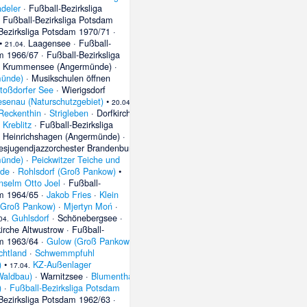
adeler
·
Fußball-Bezirksliga
·
Fußball-Bezirksliga Potsdam
Bezirksliga Potsdam 1970/71
·
•
Laagensee
·
Fußball-
21.04.
am 1966/67
·
Fußball-Bezirksliga
·
Krummensee (Angermünde)
·
münde)
·
Musikschulen öffnen
toßdorfer See
·
Wierigsdorf
senau (Naturschutzgebiet)
•
20.04.
Reckenthin
·
Strigleben
·
Dorfkirche
 Kreblitz
·
Fußball-Bezirksliga
·
Heinrichshagen (Angermünde)
·
esjugendjazzorchester Brandenburg
münde)
·
Peickwitzer Teiche und
ide
·
Rohlsdorf (Groß Pankow)
•
nselm Otto Joel
·
Fußball-
am 1964/65
·
Jakob Fries
·
Klein
(Groß Pankow)
·
Mjertyn Moń
·
Guhlsdorf
·
Schönebergsee
·
04.
irche Altwustrow
·
Fußball-
am 1963/64
·
Gulow (Groß Pankow)
chtland
·
Schwemmpfuhl
)
•
KZ-Außenlager
17.04.
Waldbau)
·
Warnitzsee
·
Blumenthal
)
·
Fußball-Bezirksliga Potsdam
Bezirksliga Potsdam 1962/63
·