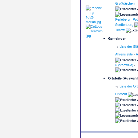
Großräschen
-
Perleberg
-
Po
Senftenberg
Teltow
Gemeinden
→
Liste der S
Ahrensfelde
-
A
(Spreewald)
-
D
Ortsteile (Auswahl
→
Liste der Or
Briescht