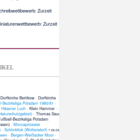
chreibwettbewerb
: Zurzeit
iniaturenwettbewerb
: Zurzeit
ikel
·
Dorfkirche Bertikow
·
Dorfkirche
l-Bezirksliga Potsdam 1980/81
·
·
Häsener Luch
·
Klein Hammer
·
Naturschutzgebiet)
·
Thomas Sauer
ußball-Bezirksliga Potsdam
ossen)
·
Moncapricesee
)
·
Schönblick (Woltersdorf)
•
29.04.
seen
·
Bergen-Weißacker Moor
·