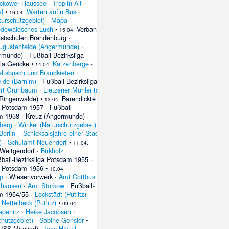
ckower Haussee
·
Treplin-Alt
l
•
Warten auf’n Bus
·
16.04.
urschutzgebiet)
·
Mapa
dewaldsches Luch
•
Verband
15.04.
nstschulen Brandenburg
·
ugustenfelde (Angermünde)
·
rmünde)
·
Fußball-Bezirksliga
lla Gericke
•
Katzenberge
·
14.04.
ltsbusch und Brandkieten
·
elde (Barnim)
·
Fußball-Bezirksliga
rt Grünbaum
·
Lietzener Mühlental
Ringenwalde)
•
Bärendickte
·
13.04.
ga Potsdam 1957
·
Fußball-
am 1958
·
Kreuz (Angermünde)
·
berg
·
Winkel (Naturschutzgebiet)
•
Berlin – Schicksalsjahre einer Stadt
)
·
Schulamt Neuendorf
•
11.04.
Weitgendorf
·
Birkholz
ball-Bezirksliga Potsdam 1955
·
ga Potsdam 1956
•
10.04.
p
·
Wiesenvorwerk
·
Amt Cottbus
·
rhausen
·
Amt Storkow
·
Fußball-
am 1954/55
·
Lockstädt (Putlitz)
·
·
Nettelbeck (Putlitz)
•
09.04.
epenitz
·
Heike Jacobsen
·
hutzgebiet)
·
Sabine Gensior
•
 (SS-Mitglied)
·
Ines Härtel
·