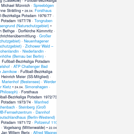
rg (Casekow)
·
Fußball-Bezirksliga
·
Michael Münnich
·
Spreebögen
ne Strätling
•
Forsthaus
28.04.
l-Bezirksliga Potsdam 1976/77
·
ga Potsdam 1977/78
·
Tongruben
engrund (Naturschutzgebiet)
•
ch Bethge
·
Dorfkirche Kümmritz
·
hrichtenübermittlung
·
Großer
chutzgebiet)
·
Neuenhagener
schutzgebiet)
·
Zichower Wald –
ohenlandin
·
Niederlandin
·
enhöhe (Bernau bei Berlin)
·
·
Fußball-Bezirksliga Potsdam
elshof
·
ATP Challenger Bad
he Jamikow
·
Fußball-Bezirksliga
·
Heinrich Meier (SS-Mitglied)
·
·
Marienhof (Bestensee)
·
Werder
r Kietz
•
Simonshagen
·
24.04.
(Philosoph)
·
Forsthaus
ball-Bezirksliga Potsdam 1972/73
·
ga Potsdam 1973/74
·
Manfred
chenbach
·
Steinberg (Groß
B-Fernsehzentrum
·
Dannhof
eutschlandhaus (Berlin-Westend)
·
ga Potsdam 1971/72
·
Polizeiruf 110:
·
Vogelsang (Mittenwalde)
•
22.04.
·
Jan Willem Berix
·
Alfred Wagner