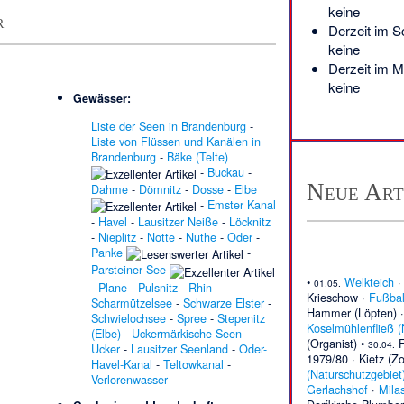
keine
r
Derzeit im
S
keine
Derzeit im
M
keine
Gewässer:
Liste der Seen in Brandenburg
-
Liste von Flüssen und Kanälen in
Brandenburg
-
Bäke (Telte)
-
Buckau
-
Neue Art
Dahme
-
Dömnitz
-
Dosse
-
Elbe
-
Emster Kanal
-
Havel
-
Lausitzer Neiße
-
Löcknitz
-
Nieplitz
-
Notte
-
Nuthe
-
Oder
-
Panke
-
Parsteiner See
•
Welkteich
01.05.
-
Plane
-
Pulsnitz
-
Rhin
-
Krieschow
·
Fußbal
Scharmützelsee
-
Schwarze Elster
-
Hammer (Löpten)
Schwielochsee
-
Spree
-
Stepenitz
Koselmühlenfließ (
(Elbe)
-
Uckermärkische Seen
-
(Organist)
•
F
30.04.
Ucker
-
Lausitzer Seenland
-
Oder-
1979/80
·
Kietz (Z
Havel-Kanal
-
Teltowkanal
-
(Naturschutzgebiet
Verlorenwasser
Gerlachshof
·
Mila