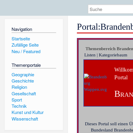
Portal:Branden
Navigation
Startseite
Zufällige Seite
Themenbereich Branden
Neu / Featured
Listen
|
Kategoriebaum
Themenportale
Willko
Geographie
Portal
Geschichte
Religion
Bran
Gesellschaft
Sport
Technik
Kunst und Kultur
Wissenschaft
Dieses
Portal
soll einen Ü
Bundesland Brandenbu