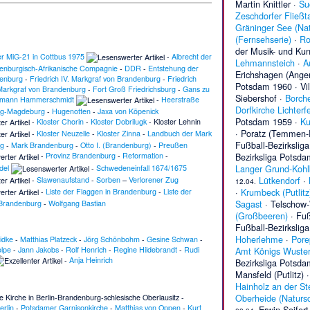
Martin Knittler
·
Su
Zeschdorfer Fließta
Gräninger See (Nat
(Fernsehserie)
·
Ro
der Musik- und Ku
er MiG-21 in Cottbus 1975
-
Albrecht der
Lehmannsteich
·
A
enburgisch-Afrikanische Compagnie
-
DDR
-
Entstehung der
Erichshagen (Ange
enburg
-
Friedrich IV. Markgraf von Brandenburg
-
Friedrich
Potsdam 1960
·
Vi
 Markgraf von Brandenburg
-
Fort Groß Friedrichsburg
-
Gans zu
Siebershof
·
Borche
mann Hammerschmidt
-
Heerstraße
Dorfkirche Lichterf
rg-Magdeburg
-
Hugenotten
-
Jaxa von Köpenick
Potsdam 1959
·
Ku
-
Kloster Chorin
-
Kloster Dobrilugk
-
Kloster Lehnin
·
Poratz (Temmen-
-
Kloster Neuzelle
-
Kloster Zinna
-
Landbuch der Mark
Fußball-Bezirksli
g
-
Mark Brandenburg
-
Otto I. (Brandenburg)
-
Preußen
Bezirksliga Potsd
-
Provinz Brandenburg
-
Reformation
-
Langer Grund-Kohl
del
-
Schwedeneinfall 1674/1675
Lütkendorf
·
-
Slawenaufstand
-
Sorben
–
Verlorener Zug
12.04.
·
Krumbeck (Putlitz
-
Liste der Flaggen in Brandenburg
-
Liste der
Sagast
·
Telschow-
Brandenburg
-
Wolfgang Bastian
(Großbeeren)
·
Fuß
Fußball-Bezirksli
Hoherlehme
·
Pore
idke
-
Matthias Platzeck
-
Jörg Schönbohm
-
Gesine Schwan
-
lpe
-
Jann Jakobs
-
Rolf Henrich
-
Regine Hildebrandt
-
Rudi
Amt Königs Wuste
-
Anja Heinrich
Bezirksliga Potsd
Mansfeld (Putlitz)
Hainholz an der St
Oberheide (Natursc
e Kirche in Berlin-Brandenburg-schlesische Oberlausitz
-
erlin
-
Potsdamer Garnisonkirche
-
Matthias von Oppen
-
Kurt
Erwin Seifert