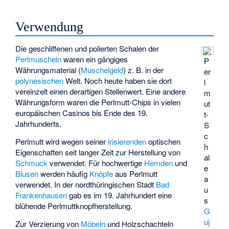
Verwendung
Die geschliffenen und polierten Schalen der
Perlmuscheln
waren ein gängiges
P
Währungsmaterial (
Muschelgeld
) z. B. in der
er
polynesischen
Welt. Noch heute haben sie dort
l
vereinzelt einen derartigen Stellenwert. Eine andere
m
Währungsform waren die Perlmutt-Chips in vielen
ut
europäischen Casinos bis Ende des 19.
t-
Jahrhunderts.
S
c
Perlmutt wird wegen seiner
irisierenden
optischen
h
Eigenschaften seit langer Zeit zur Herstellung von
al
Schmuck
verwendet. Für hochwertige
Hemden
und
e
Blusen
werden häufig
Knöpfe
aus Perlmutt
a
verwendet. In der nordthüringischen Stadt
Bad
u
Frankenhausen
gab es im 19. Jahrhundert eine
s
blühende Perlmuttknopfherstellung.
G
uj
Zur Verzierung von
Möbeln
und Holzschachteln