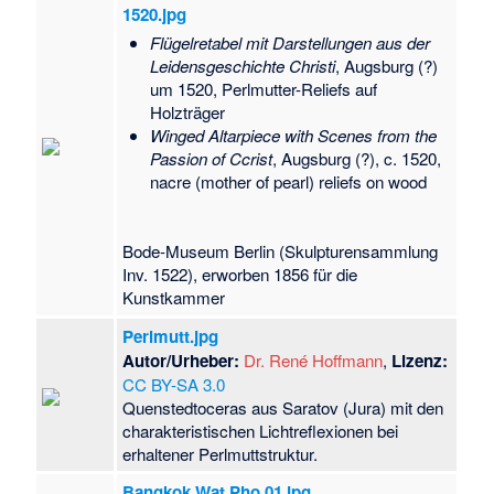
1520.jpg
Flügelretabel mit Darstellungen aus der
Leidensgeschichte Christi
, Augsburg (?)
um 1520, Perlmutter-Reliefs auf
Holzträger
Winged Altarpiece with Scenes from the
Passion of Ccrist
, Augsburg (?), c. 1520,
nacre (mother of pearl) reliefs on wood
Bode-Museum Berlin (Skulpturensammlung
Inv. 1522), erworben 1856 für die
Kunstkammer
Perlmutt.jpg
Autor/Urheber:
Dr. René Hoffmann
,
Lizenz:
CC BY-SA 3.0
Quenstedtoceras aus Saratov (Jura) mit den
charakteristischen Lichtreflexionen bei
erhaltener Perlmuttstruktur.
Bangkok Wat Pho 01.jpg