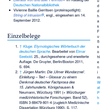
u
Deutschen Nationalbibliothek
d
Vivienne Baillie Gerritsen (proteinspotlight):
d
String of intrusion
, engl., eingesehen am 14.
h
September 2012.
a
s
F
Einzelbelege
u
ß
↑
Kluge. Etymologisches Wörterbuch der
s
deutschen Sprache
.
Bearbeitet von
Elmar
o
Seebold
. 25., durchgesehene und erweiterte
hl
Auflage. De Gruyter, Berlin/Boston 2011,
e
S. 694.
n
↑
Jürgen Martin:
Die ‚Ulmer Wundarznei‘.
i
Einleitung – Text – Glossar zu einem
m
Denkmal deutscher Fachprosa des
W
15. Jahrhunderts.
Königshausen &
at
Neumann, Würzburg 1991 (=
Würzburger
P
medizinhistorische Forschungen.
Band 52),
h
ISBN 3-88479-801-4
(zugleich Medizinische
o
Dissertation Würzburg 1990), S. 117.