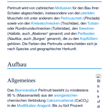
Perlmutt wird von zahlreichen
Mollusken
für den Bau ihrer
Schalen abgeschieden, insbesondere von den
pteriiden
Muscheln mit unter anderem den
Perlmuscheln
(
Pinctada
)
sowie von den
Kreiselschnecken
(Trochidae), den
Turban-
oder
Rundmundschnecken
(Turbinidae), den
Seeohren
(
Haliotis
, auch „Abalonen“ genannt) und den
Perlbooten
(
Nautilus
, auch „Burgos“ genannt), die zu den
Kopffüßern
gehören. Die Farben des Perlmutts unterscheiden sich je
nach Spezies und geographischer Herkunft.
Aufbau
Allgemeines
Bl
ic
Das
Biomineralisat
Perlmutt besteht zu mindestens
k
95 % (Massenanteil) aus der
anorganischen
a
chemischen Verbindung
Calciumcarbonat
(CaCO
)
uf
3
in der
Modifikation
Aragonit
. Bis zu fünf Prozent
di