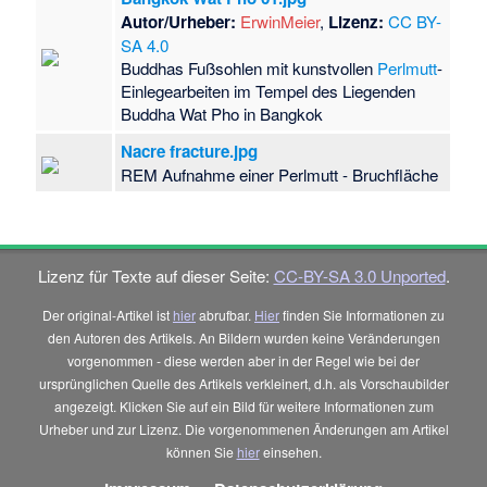
Autor/Urheber:
ErwinMeier
,
Lizenz:
CC BY-
SA 4.0
Buddhas Fußsohlen mit kunstvollen
Perlmutt
-
Einlegearbeiten im Tempel des Liegenden
Buddha Wat Pho in Bangkok
Nacre fracture.jpg
REM Aufnahme einer Perlmutt - Bruchfläche
Lizenz für Texte auf dieser Seite:
CC-BY-SA 3.0 Unported
.
Der original-Artikel ist
hier
abrufbar.
Hier
finden Sie Informationen zu
den Autoren des Artikels. An Bildern wurden keine Veränderungen
vorgenommen - diese werden aber in der Regel wie bei der
ursprünglichen Quelle des Artikels verkleinert, d.h. als Vorschaubilder
angezeigt. Klicken Sie auf ein Bild für weitere Informationen zum
Urheber und zur Lizenz. Die vorgenommenen Änderungen am Artikel
können Sie
hier
einsehen.