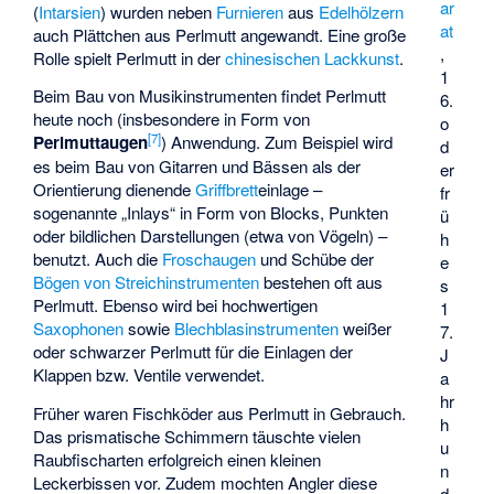
ar
(
Intarsien
) wurden neben
Furnieren
aus
Edelhölzern
at
auch Plättchen aus Perlmutt angewandt. Eine große
,
Rolle spielt Perlmutt in der
chinesischen Lackkunst
.
1
Beim Bau von Musikinstrumenten findet Perlmutt
6.
heute noch (insbesondere in Form von
o
[
7
]
Perlmuttaugen
) Anwendung. Zum Beispiel wird
d
es beim Bau von Gitarren und Bässen als der
er
Orientierung dienende
Griffbrett
­einlage –
fr
sogenannte „Inlays“ in Form von Blocks, Punkten
ü
oder bildlichen Darstellungen (etwa von Vögeln) –
h
benutzt. Auch die
Froschaugen
und Schübe der
e
Bögen von Streichinstrumenten
bestehen oft aus
s
Perlmutt. Ebenso wird bei hochwertigen
1
Saxophonen
sowie
Blechblasinstrumenten
weißer
7.
oder schwarzer Perlmutt für die Einlagen der
J
Klappen bzw. Ventile verwendet.
a
hr
Früher waren Fischköder aus Perlmutt in Gebrauch.
h
Das prismatische Schimmern täuschte vielen
u
Raubfischarten erfolgreich einen kleinen
n
Leckerbissen vor. Zudem mochten Angler diese
d