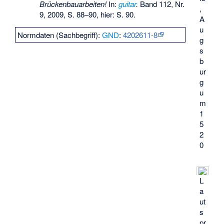
Brückenbauarbeiten!
In:
guitar
.
Band 112, Nr.
,
9, 2009, S. 88–90, hier: S. 90.
A
u
Normdaten (Sachbegriff):
GND
:
4202611-8
g
s
b
ur
g
u
m
1
5
2
0
L
a
ut
s
pr