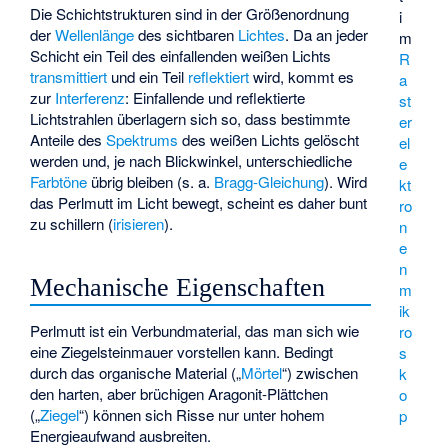
Die Schichtstrukturen sind in der Größenordnung
i
der
Wellenlänge
des sichtbaren
Lichtes
. Da an jeder
m
Schicht ein Teil des einfallenden weißen Lichts
R
transmittiert
und ein Teil
reflektiert
wird, kommt es
a
zur
Interferenz
: Einfallende und reflektierte
st
Lichtstrahlen überlagern sich so, dass bestimmte
er
Anteile des
Spektrums
des weißen Lichts gelöscht
el
werden und, je nach Blickwinkel, unterschiedliche
e
Farbtöne
übrig bleiben (s. a.
Bragg-Gleichung
). Wird
kt
das Perlmutt im Licht bewegt, scheint es daher bunt
ro
zu schillern (
irisieren
).
n
e
n
Mechanische Eigenschaften
m
ik
Perlmutt ist ein Verbundmaterial, das man sich wie
ro
eine Ziegelsteinmauer vorstellen kann. Bedingt
s
durch das organische Material („
Mörtel
“) zwischen
k
den harten, aber brüchigen Aragonit-Plättchen
o
(„
Ziegel
“) können sich Risse nur unter hohem
p
Energieaufwand ausbreiten.