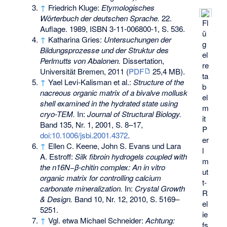
↑
Friedrich Kluge:
Etymologisches
Wörterbuch der deutschen Sprache.
22.
Fl
Auflage. 1989,
ISBN 3-11-006800-1
, S. 536.
ü
↑
Katharina Gries:
Untersuchungen der
g
Bildungsprozesse und der Struktur des
el
Perlmutts von Abalonen.
Dissertation,
re
Universität Bremen, 2011 (
PDF
25,4 MB).
ta
↑
Yael Levi-Kalisman et al.:
Structure of the
b
nacreous organic matrix of a bivalve mollusk
el
shell examined in the hydrated state using
m
cryo-TEM.
In:
Journal of Structural Biology.
it
Band 135, Nr. 1, 2001, S. 8–17,
P
doi:10.1006/jsbi.2001.4372
.
er
↑
Ellen C. Keene, John S. Evans und Lara
l
A. Estroff:
Silk fibroin hydrogels coupled with
m
the n16N−β-chitin complex: An in vitro
ut
organic matrix for controlling calcium
t-
carbonate mineralization.
In:
Crystal Growth
R
& Design.
Band 10, Nr. 12, 2010, S. 5169–
el
5251.
ie
↑
Vgl. etwa Michael Schneider:
Achtung:
fs