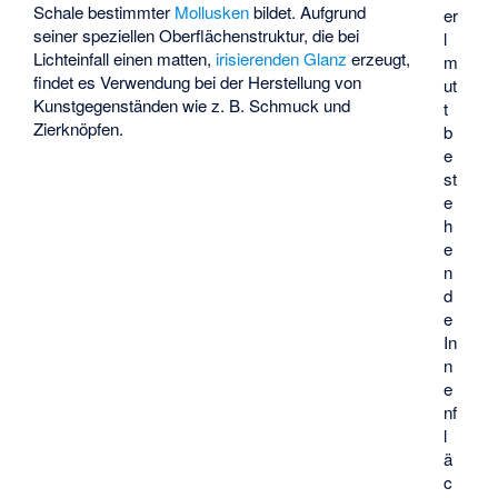
Schale bestimmter
Mollusken
bildet. Aufgrund
er
seiner speziellen Oberflächenstruktur, die bei
l
Lichteinfall einen matten,
irisierenden
Glanz
erzeugt,
m
findet es Verwendung bei der Herstellung von
ut
Kunstgegenständen wie z. B. Schmuck und
t
Zierknöpfen.
b
e
st
e
h
e
n
d
e
In
n
e
nf
l
ä
c