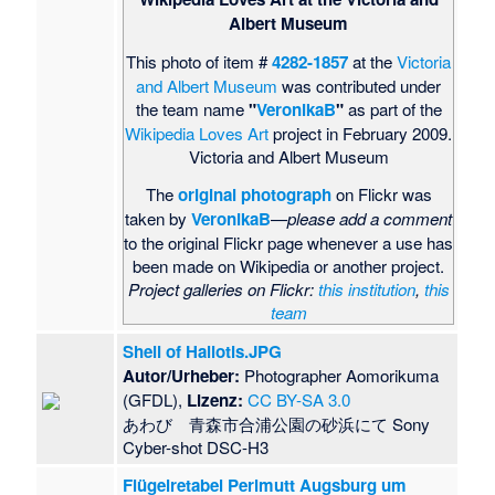
Albert Museum
This photo of item #
4282-1857
at the
Victoria
and Albert Museum
was contributed under
the team name
"
VeronikaB
"
as part of the
Wikipedia Loves Art
project in February 2009.
Victoria and Albert Museum
The
original photograph
on Flickr was
taken by
VeronikaB
—
please add a comment
to the original Flickr page whenever a use has
been made on Wikipedia or another project.
Project galleries on Flickr:
this institution
,
this
team
Shell of Haliotis.JPG
Autor/Urheber:
Photographer Aomorikuma
(GFDL),
Lizenz:
CC BY-SA 3.0
あわび 青森市合浦公園の砂浜にて Sony
Cyber-shot DSC-H3
Flügelretabel Perlmutt Augsburg um