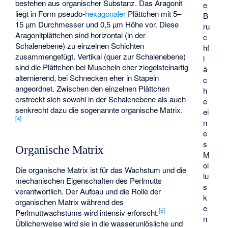
bestehen aus organischer Substanz. Das Aragonit
e
liegt in Form pseudo-
hexagonaler
Plättchen mit 5–
B
15 µm Durchmesser und 0,5 µm Höhe vor. Diese
ru
Aragonitplättchen sind horizontal (in der
c
Schalenebene) zu einzelnen Schichten
hf
zusammengefügt. Vertikal (quer zur Schalenebene)
l
sind die Plättchen bei Muscheln eher ziegelsteinartig
ä
alternierend, bei Schnecken eher in Stapeln
c
angeordnet. Zwischen den einzelnen Plättchen
h
erstreckt sich sowohl in der Schalenebene als auch
e
senkrecht dazu die sogenannte organische Matrix.
ei
[
4
]
n
e
s
Organische Matrix
M
ol
Die organische Matrix ist für das Wachstum und die
lu
mechanischen Eigenschaften des Perlmutts
s
verantwortlich. Der Aufbau und die Rolle der
k
organischen Matrix während des
e
[
5
]
Perlmuttwachstums wird intensiv erforscht.
n
Üblicherweise wird sie in die wasserunlösliche und