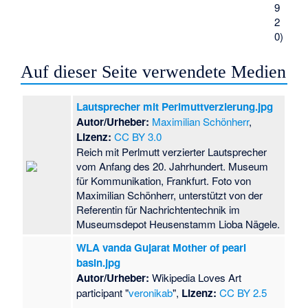
9
2
0)
Auf dieser Seite verwendete Medien
Lautsprecher mit Perlmuttverzierung.jpg
Autor/Urheber:
Maximilian Schönherr
,
Lizenz:
CC BY 3.0
Reich mit Perlmutt verzierter Lautsprecher
vom Anfang des 20. Jahrhundert. Museum
für Kommunikation, Frankfurt. Foto von
Maximilian Schönherr, unterstützt von der
Referentin für Nachrichtentechnik im
Museumsdepot Heusenstamm Lioba Nägele.
WLA vanda Gujarat Mother of pearl
basin.jpg
Autor/Urheber:
Wikipedia Loves Art
participant "
veronikab
",
Lizenz:
CC BY 2.5