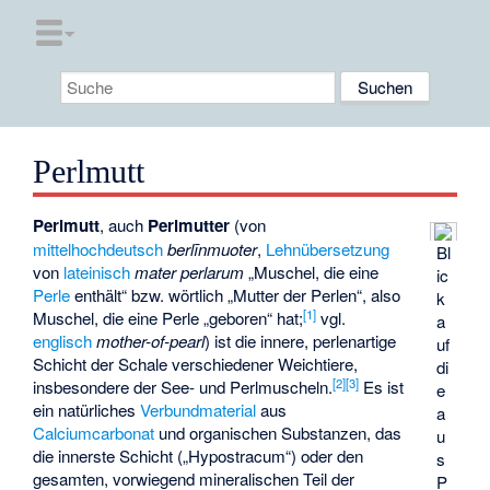
Perlmutt
Perlmutt
, auch
Perlmutter
(von
mittelhochdeutsch
berlīnmuoter
,
Lehnübersetzung
Bl
von
lateinisch
mater perlarum
„Muschel, die eine
ic
Perle
enthält“ bzw. wörtlich „Mutter der Perlen“, also
k
[
1
]
Muschel, die eine Perle „geboren“ hat;
vgl.
a
englisch
mother-of-pearl
) ist die innere, perlenartige
uf
Schicht der Schale verschiedener Weichtiere,
di
[
2
]
[
3
]
insbesondere der See- und Perlmuscheln.
Es ist
e
ein natürliches
Verbundmaterial
aus
a
Calciumcarbonat
und organischen Substanzen, das
u
die innerste Schicht („Hypostracum“) oder den
s
gesamten, vorwiegend mineralischen Teil der
P