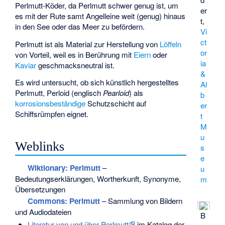
Perlmutt-Köder, da Perlmutt schwer genug ist, um
er
es mit der Rute samt Angelleine weit (genug) hinaus
t,
in den See oder das Meer zu befördern.
Vi
ct
Perlmutt ist als Material zur Herstellung von
Löffeln
or
von Vorteil, weil es in Berührung mit
Eiern
oder
ia
Kaviar
geschmacksneutral ist.
&
Es wird untersucht, ob sich künstlich hergestelltes
Al
Perlmutt,
Perloid
(englisch
Pearloid
) als
b
korrosionsbeständige
Schutzschicht auf
er
Schiffsrümpfen eignet.
t
M
u
Weblinks
s
e
Wiktionary: Perlmutt
–
u
Bedeutungserklärungen, Wortherkunft, Synonyme,
m
Übersetzungen
Commons
: Perlmutt
– Sammlung von Bildern
und Audiodateien
B
Literatur von und über Perlmutt
im Katalog der