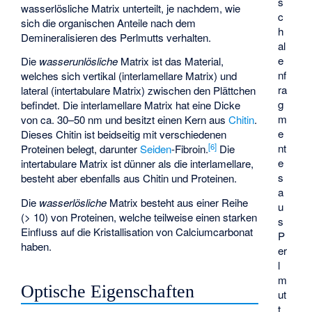
s
wasserlösliche Matrix unterteilt, je nachdem, wie
c
sich die organischen Anteile nach dem
h
Demineralisieren des Perlmutts verhalten.
al
e
Die
wasserunlösliche
Matrix ist das Material,
nf
welches sich vertikal (interlamellare Matrix) und
ra
lateral (intertabulare Matrix) zwischen den Plättchen
g
befindet. Die interlamellare Matrix hat eine Dicke
m
von ca. 30–50 nm und besitzt einen Kern aus
Chitin
.
e
Dieses Chitin ist beidseitig mit verschiedenen
nt
[
6
]
Proteinen belegt, darunter
Seiden
-Fibroin.
Die
e
intertabulare Matrix ist dünner als die interlamellare,
s
besteht aber ebenfalls aus Chitin und Proteinen.
a
Die
wasserlösliche
Matrix besteht aus einer Reihe
u
(> 10) von Proteinen, welche teilweise einen starken
s
Einfluss auf die Kristallisation von Calciumcarbonat
P
haben.
er
l
m
Optische Eigenschaften
ut
t