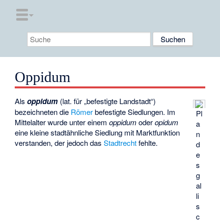
Oppidum
Als
oppidum
(lat. für „befestigte Landstadt“)
bezeichneten die
Römer
befestigte Siedlungen. Im
Pl
Mittelalter wurde unter einem
oppidum
oder
opidum
a
eine kleine stadtähnliche Siedlung mit Marktfunktion
n
verstanden, der jedoch das
Stadtrecht
fehlte.
d
e
s
g
al
li
s
c