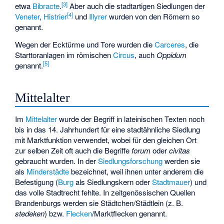
[
3
]
etwa
Bibracte
.
Aber auch die stadtartigen Siedlungen der
[
4
]
Veneter
,
Histrier
und
Illyrer
wurden von den Römern so
genannt.
Wegen der Ecktürme und Tore wurden die
Carceres
, die
Starttoranlagen im römischen
Circus
, auch
Oppidum
[
5
]
genannt.
Mittelalter
Im
Mittelalter
wurde der Begriff in lateinischen Texten noch
bis in das 14. Jahrhundert für eine stadtähnliche Siedlung
mit Marktfunktion verwendet, wobei für den gleichen Ort
zur selben Zeit oft auch die Begriffe
forum
oder
civitas
gebraucht wurden. In der
Siedlungsforschung
werden sie
als
Minderstädte
bezeichnet, weil ihnen unter anderem die
Befestigung (
Burg
als Siedlungskern oder
Stadtmauer
) und
das volle Stadtrecht fehlte. In zeitgenössischen Quellen
Brandenburgs werden sie Städtchen/Städtlein (z. B.
stedeken
) bzw.
Flecken
/Marktflecken genannt.