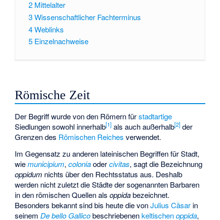
2
Mittelalter
3
Wissenschaftlicher Fachterminus
4
Weblinks
5
Einzelnachweise
Römische Zeit
Der Begriff wurde von den Römern für
stadtartige
[
1
]
[
2
]
Siedlungen sowohl innerhalb
als auch außerhalb
der
Grenzen des
Römischen Reiches
verwendet.
Im Gegensatz zu anderen lateinischen Begriffen für Stadt,
wie
municipium
,
colonia
oder
civitas
, sagt die Bezeichnung
oppidum
nichts über den Rechtsstatus aus. Deshalb
werden nicht zuletzt die Städte der sogenannten Barbaren
in den römischen Quellen als
oppida
bezeichnet.
Besonders bekannt sind bis heute die von
Julius Cäsar
in
seinem
De bello Gallico
beschriebenen
keltischen
oppida
,