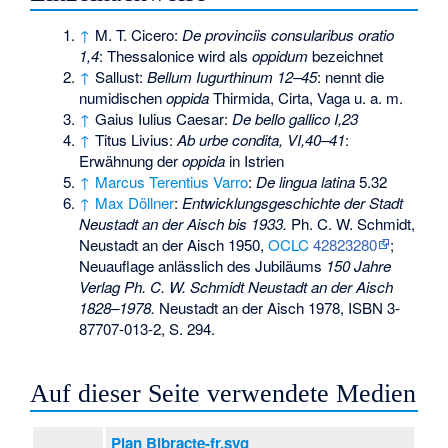
↑
M. T. Cicero:
De provinciis consularibus oratio
1,4
: Thessalonice wird als
oppidum
bezeichnet
↑
Sallust:
Bellum Iugurthinum
12–45
: nennt die
numidischen
oppida
Thirmida, Cirta, Vaga u. a. m.
↑
Gaius Iulius Caesar:
De bello gallico
I,23
↑
Titus Livius:
Ab urbe condita
, VI,40–41
:
Erwähnung der
oppida
in Istrien
↑
Marcus Terentius Varro
:
De lingua latina
5.32
↑
Max Döllner
:
Entwicklungsgeschichte der Stadt
Neustadt an der Aisch bis 1933.
Ph. C. W. Schmidt,
Neustadt an der Aisch 1950,
OCLC
42823280
;
Neuauflage anlässlich des Jubiläums
150 Jahre
Verlag Ph. C. W. Schmidt Neustadt an der Aisch
1828–1978.
Neustadt an der Aisch 1978,
ISBN 3-
87707-013-2
, S. 294.
Auf dieser Seite verwendete Medien
Plan Bibracte-fr.svg