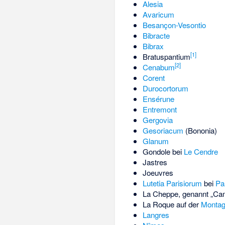
Alesia
Avaricum
Besançon-Vesontio
Bibracte
Bibrax
[
1
]
Bratuspantium
[
2
]
Cenabum
Corent
Durocortorum
Ensérune
Entremont
Gergovia
Gesoriacum
(Bononia)
Glanum
Gondole
bei
Le Cendre
Jastres
Joeuvres
Lutetia Parisiorum
bei
Pa
La Cheppe, genannt „Cam
La Roque auf der
Montag
Langres