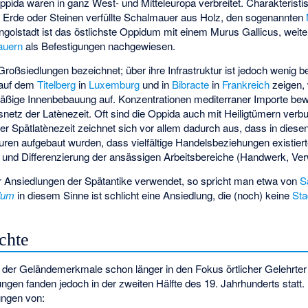
ida waren in ganz West- und Mitteleuropa verbreitet. Charakteristis
t Erde oder Steinen verfüllte Schalmauer aus Holz, den sogenannten
ngolstadt ist das östlichste Oppidum mit einem Murus Gallicus, weiter
auern
als Befestigungen nachgewiesen.
Großsiedlungen bezeichnet; über ihre Infrastruktur ist jedoch wenig 
 auf dem
Titelberg
in
Luxemburg
und in
Bibracte
in
Frankreich
zeigen,
lmäßige Innenbebauung auf. Konzentrationen mediterraner Importe be
netz der Latènezeit. Oft sind die Oppida auch mit Heiligtümern verb
 der Spätlatènezeit zeichnet sich vor allem dadurch aus, dass in dies
turen aufgebaut wurden, dass vielfältige Handelsbeziehungen existier
nd Differenzierung der ansässigen Arbeitsbereiche (Handwerk, Verwal
ür Ansiedlungen der Spätantike verwendet, so spricht man etwa von
S
dum
in diesem Sinne ist schlicht eine Ansiedlung, die (noch) keine
Sta
chte
 der Geländemerkmale schon länger in den Fokus örtlicher Gelehrter 
gen fanden jedoch in der zweiten Hälfte des 19. Jahrhunderts statt.
ungen von: