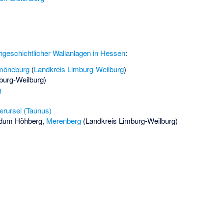
ühgeschichtlicher Wallanlagen in Hessen
:
möneburg
(
Landkreis Limburg-Weilburg
)
burg-Weilburg)
g
rursel (Taunus)
idum Höhberg
,
Merenberg
(Landkreis Limburg-Weilburg)