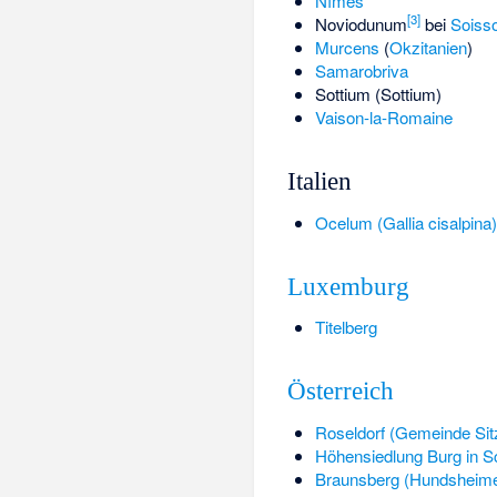
Nîmes
[
3
]
Noviodunum
bei
Soiss
Murcens
(
Okzitanien
)
Samarobriva
Sottium (Sottium)
Vaison-la-Romaine
Italien
Ocelum (Gallia cisalpina)
Luxemburg
Titelberg
Österreich
Roseldorf (Gemeinde Sit
Höhensiedlung Burg in 
Braunsberg (Hundsheime