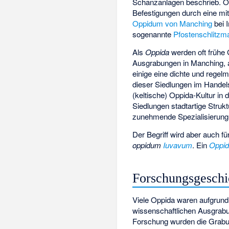
Schanzanlagen beschrieb. Opp
Befestigungen durch eine mi
Oppidum von Manching
bei I
sogenannte
Pfostenschlitzm
Als
Oppida
werden oft frühe 
Ausgrabungen in Manching,
einige eine dichte und rege
dieser Siedlungen im Handels
(keltische) Oppida-Kultur in
Siedlungen stadtartige Struk
zunehmende Spezialisierung u
Der Begriff wird aber auch f
oppidum
Iuvavum
. Ein
Oppi
Forschungsgeschi
Viele Oppida waren aufgrund
wissenschaftlichen Ausgrabun
Forschung wurden die Grab