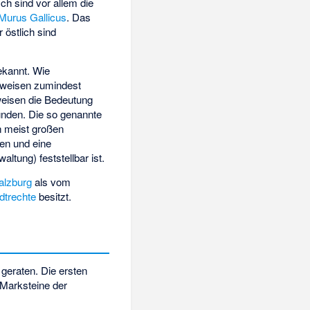
ch sind vor allem die
Murus Gallicus
. Das
 östlich sind
bekannt. Wie
 weisen zumindest
weisen die Bedeutung
unden. Die so genannte
en meist großen
ten und eine
tung) feststellbar ist.
alzburg
als vom
dtrechte
besitzt.
geraten. Die ersten
 Marksteine der