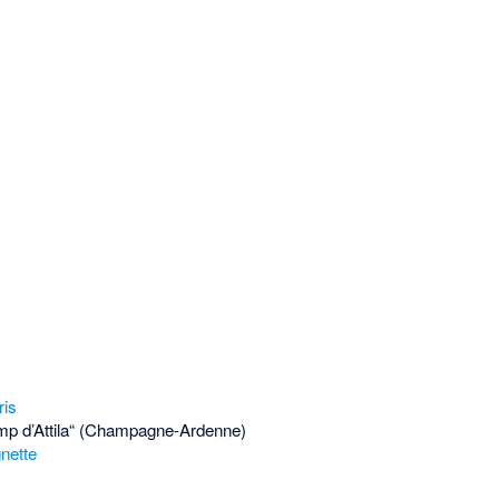
ris
p d’Attila“ (Champagne-Ardenne)
nette