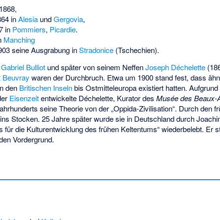
1868,
864 in
Alesia
und
Gergovia
,
7 in
Pommiers
,
Picardie
.
n
Manching
 1903 seine Ausgrabung in
Stradonice
(Tschechien).
Gabriel Bulliot
und später von seinem Neffen
Joseph Déchelette
(18
 Beuvray
waren der Durchbruch. Etwa um 1900 stand fest, dass ähnl
on den
Britischen Inseln
bis Ostmitteleuropa existiert hatten. Aufgrund 
der
Eisenzeit
entwickelte Déchelette, Kurator des
Musée des Beaux-Ar
Jahrhunderts seine Theorie von der „Oppida-Zivilisation“. Durch den 
 ins Stocken. 25 Jahre später wurde sie in Deutschland durch Joach
ür die Kulturentwicklung des frühen Keltentums“ wiederbelebt. Er st
 den Vordergrund.