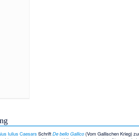
a
ung
ius Iulius Caesars
Schrift
De bello Gallico
(Vom Gallischen Krieg) zurü