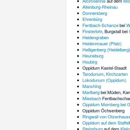
Alcimoennis
auf dem
Mic
Altenburg-Rheinau
Donnersberg
Ehrenbürg
Fentbach-Schanze
bei
W
Finsterlohr
, Burgstall bei
Heidengraben
Heidenmauer (Pfalz)
Heiligenberg (Heidelberg
Heuneburg
Houbirg
Oppidum Kastel-Staadt
Tarodunum
,
Kirchzarten
Lokodunum (Oppidum)
Manching
Martberg
bei Müden, Kar
Miesbach
Fentbachscha
Oppidum Momberg bei G
Oppidum Öchsenberg
Ringwall von Otzenhaus
Oppidum auf dem Staffel
Steinsburg
auf dem
Klei