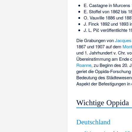
E. Castagne in Murcens 
E. Stoffel von 1862 bis 1
O. Vauville 1886 und 188
J. Finck 1892 und 1893 i
J. L. Pič veröffentlichte
Die Grabungen von
Jacques 
1867 und 1907 auf dem
Mont
und 1. Jahrhundert v. Chr. v
Übereinstimmung am Ende 
Roanne
, zu Beginn des 20. 
geriet die Oppida-Forschung
Bedeutung des Städtewesens f
Aspekt der Befestigungen in
Wichtige Oppida
Deutschland