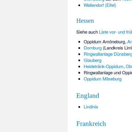
Wallendorf (Eifel)
Hessen
Siehe auch
Liste vor- und fr
Oppidum Amöneburg
,
A
Dornburg
(Landkreis Lim
Ringwallanlage Dünsber
Glauberg
Heidetränk-Oppidum
,
Obe
Ringwallanlage und Opp
Oppidum Milseburg
England
Lindinis
Frankreich