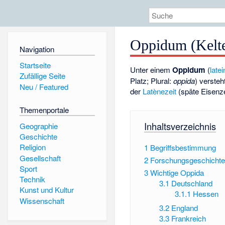
Oppidum (Kelt
Navigation
Startseite
Unter einem
Oppidum
(
late
Zufällige Seite
Platz; Plural:
oppida
) versteh
Neu / Featured
der
Latènezeit
(späte Eisenzei
Themenportale
Inhaltsverzeichnis
Geographie
Geschichte
Religion
1
Begriffsbestimmung
Gesellschaft
2
Forschungsgeschichte
Sport
3
Wichtige Oppida
Technik
3.1
Deutschland
Kunst und Kultur
3.1.1
Hessen
Wissenschaft
3.2
England
3.3
Frankreich