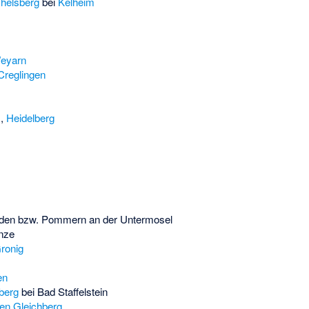
helsberg
bei
Kelheim
eyarn
Creglingen
)
,
Heidelberg
den bzw. Pommern an der Untermosel
nze
ronig
en
berg
bei Bad Staffelstein
nen Gleichberg