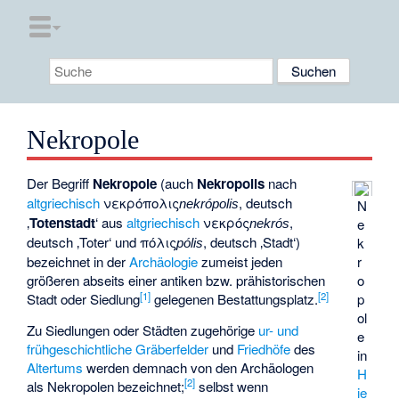
Nekropole
Der Begriff
Nekropole
(auch
Nekropolis
nach
altgriechisch
νεκρόπολις
, deutsch
N
nekrópolis
‚
Totenstadt
‘
aus
altgriechisch
νεκρός
,
e
nekrós
deutsch
‚Toter‘
und
πόλις
, deutsch
‚Stadt‘
)
k
pólis
r
bezeichnet in der
Archäologie
zumeist jeden
o
größeren abseits einer antiken bzw. prähistorischen
[
1
]
[
2
]
p
Stadt oder Siedlung
gelegenen
Bestattungsplatz
.
ol
Zu Siedlungen oder Städten zugehörige
ur- und
e
frühgeschichtliche
Gräberfelder
und
Friedhöfe
des
in
Altertums
werden demnach von den Archäologen
H
[
2
]
als Nekropolen bezeichnet;
selbst wenn
ie