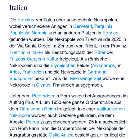
Italien
Die
Etrusker
verfügten über ausgedehnte Nekropolen,
wobei verschiedene Anlagen in
Cerveteri
,
Tarquinia
,
Populonia
,
Norchia
und an anderen Plätzen in
Etrurien
gefunden wurden. Die
Nekropole von Trient
wurde 2025 in
der Via Santa Croce im Zentrum von Trient, in der Provinz
Trentino
in
Italien
als Bestattungsplatz der
Räter
der
Fritzens-Sanzeno-Kultur
freigelegt. Als römische
Nekropolen sind die
Elyseischen
Felder (
Alyscamps
) in
Arles
,
Frankreich
und die Nekropole in
Carmona
,
Südspanien
bekannt. Aus der
Merowingerzeit
wurde eine
Nekropole in
Civaux
, Frankreich ausgegraben.
Unter dem
Petersdom
in Rom wurde bei Ausgrabungen im
Auftrag Pius XII. um 1950 eine ganze Gräberstraße aus
dem
Römischen Reich
freigelegt. In dieser
Vatikanischen
Nekropole
wurden auch Gebeine gefunden, die dem
Apostel
Petrus
zugeschrieben werden. 25 km südwestlich
von Rom kann man die Gräberstraßen der Nekropole der
Ausgrabungsstätte
Ostia Antica
besichtigen. Hier liegt die