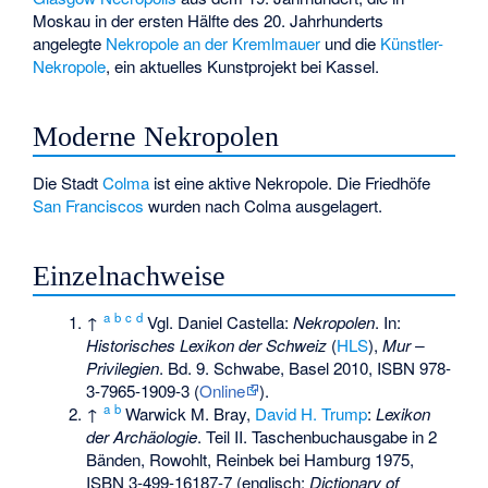
Moskau in der ersten Hälfte des 20. Jahrhunderts
angelegte
Nekropole an der Kremlmauer
und die
Künstler-
Nekropole
, ein aktuelles Kunstprojekt bei Kassel.
Moderne Nekropolen
Die Stadt
Colma
ist eine aktive Nekropole. Die Friedhöfe
San Franciscos
wurden nach Colma ausgelagert.
Einzelnachweise
a
b
c
d
↑
Vgl. Daniel Castella:
Nekropolen
. In:
Historisches Lexikon der Schweiz
(
HLS
),
Mur –
Privilegien
. Bd. 9. Schwabe, Basel 2010,
ISBN 978-
3-7965-1909-3
(
Online
).
a
b
↑
Warwick M. Bray,
David H. Trump
:
Lexikon
der Archäologie
. Teil II. Taschenbuchausgabe in 2
Bänden, Rowohlt, Reinbek bei Hamburg 1975,
ISBN 3-499-16187-7
(englisch:
Dictionary of