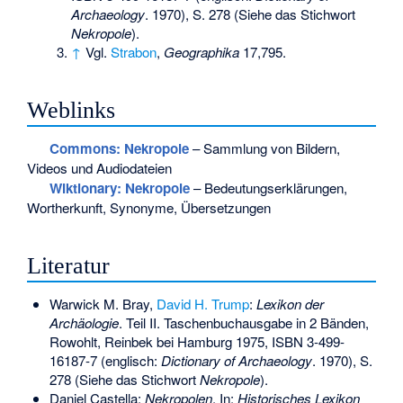
Archaeology
. 1970), S. 278 (Siehe das Stichwort
Nekropole
).
↑
Vgl.
Strabon
,
Geographika
17,795.
Weblinks
Commons
: Nekropole
– Sammlung von Bildern,
Videos und Audiodateien
Wiktionary: Nekropole
– Bedeutungserklärungen,
Wortherkunft, Synonyme, Übersetzungen
Literatur
Warwick M. Bray,
David H. Trump
:
Lexikon der
Archäologie
. Teil II. Taschenbuchausgabe in 2 Bänden,
Rowohlt, Reinbek bei Hamburg 1975,
ISBN 3-499-
16187-7
(englisch:
Dictionary of Archaeology
. 1970), S.
278 (Siehe das Stichwort
Nekropole
).
Daniel Castella:
Nekropolen
. In:
Historisches Lexikon