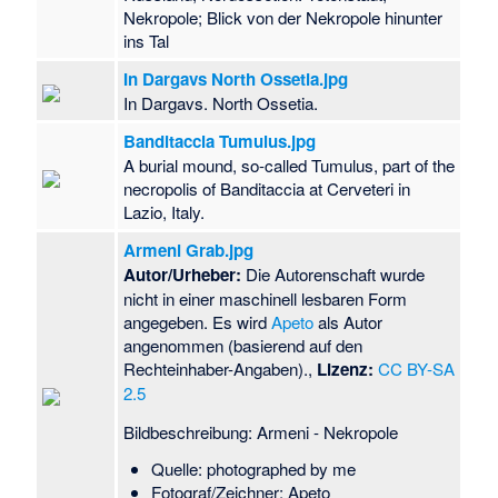
Nekropole; Blick von der Nekropole hinunter
ins Tal
In Dargavs North Ossetia.jpg
In Dargavs. North Ossetia.
Banditaccia Tumulus.jpg
A burial mound, so-called Tumulus, part of the
necropolis of Banditaccia at Cerveteri in
Lazio, Italy.
Armeni Grab.jpg
Autor/Urheber:
Die Autorenschaft wurde
nicht in einer maschinell lesbaren Form
angegeben. Es wird
Apeto
als Autor
angenommen (basierend auf den
Rechteinhaber-Angaben).,
Lizenz:
CC BY-SA
2.5
Bildbeschreibung: Armeni - Nekropole
Quelle: photographed by me
Fotograf/Zeichner: Apeto