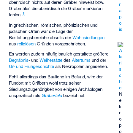
oberirdisch nichts auf deren Gräber hinweist bzw.
r
Grabmäler, die oberirdisch die Gräber markieren,
a
[
1
]
fehlen.
p
ol
In griechischen, römischen, phönizischen und
is
jüdischen Orten war die Lage der
Bestattungsbereiche abseits der
Wohnsiedlungen
aus
religiösen
Gründen vorgeschrieben.
A
Es werden zudem häufig baulich gestaltete größere
la
Begräbnis
- und
Weihestätte
des
Altertums
und der
ni
Ur- und Frühgeschichte
als Nekropolen angesehen.
s
c
Fehlt allerdings das Bauliche im Befund, wird der
h
Fundort mit Gräbern wohl trotz seiner
e
Siedlungszugehörigkeit von einigen Archäologen
N
unspezifisch als
Gräberfeld
bezeichnet.
e
k
r
o
p
ol