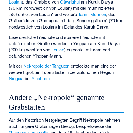
Loulan
), das Grabfeld von
Qäwrighul
am Kuruk Darya
(70 km nordwestlich von Loulan) mit der mumifizierten
„Schönheit von Loulan“ und weitere
Tarim-Mumien
, das
Gräberfeld von Gumugou mit den „Sonnengräbern“ (70 km
nordwestlich von Loulan) im Delta des Kuruk Darya.
Eisenzeitliche Friedhöfe und spätere Friedhöfe mit
unterirdischen Grüften wurden in Yingpan am Kum Darya
(200 km westlich von
Loulan
) entdeckt, mit dem dort
gefundenen Yingpan-Mann.
Mit der
Nekropole der Tanguten
entdeckte man eine der
weltweit größten Totenstädte in der autonomen Region
Ningxia
bei
Yinchuan
.
Andere „Nekropole“ genannte
Grabstätten
Auf den historisch festgelegten Begriff Nekropole nehmen
auch jüngere Grabanlagen Bezug: beispielsweise die
Glasgow Necropolis
aus dem 19. Jahrhundert, die in