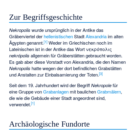
Zur Begriffsgeschichte
Nekropolis
wurde ursprünglich in der Antike das
Gräberviertel der
hellenistischen
Stadt
Alexandria
im alten
[
1
]
Ägypten genannt.
Weder im Griechischen noch im
Lateinischen ist in der Antike das Wort νεκρόπολις
nekrópolis
allgemein für Gräberstätten gebraucht worden.
Es gab aber diese Vorstadt von Alexandria, die den Namen
Nekropolis
hatte wegen der dort befindlichen Grabstätten
[
3
]
und Anstalten zur Einbalsamierung der Toten.
Seit dem 19. Jahrhundert wird der Begriff
Nekropole
für
eine Gruppe von
Grabanlagen
mit baulichen
Grabmälern
,
die wie die Gebäude einer Stadt angeordnet sind,
[
1
]
verwendet.
Archäologische Fundorte