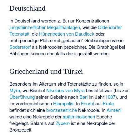
Deutschland
In Deutschland werden z. B. nur Konzentrationen
jungsteinzeitlicher
Megalithanlagen
, wie die
Oldendorfer
Totenstatt
, die
Hünenbetten von Daudieck
oder
mehrperiodige Plätze mit „gebauten“ Grabanlagen wie in
Soderstorf
als Nekropolen bezeichnet. Die
Grabhügel bei
Böblingen
können ebenfalls dazu gezählt werden.
Griechenland und Türkei
Besonders im Altertum sind Totenstädte zu finden, so in
Myra
, wo Bischof
Nikolaus von Myra
bestattet war (bis zur
Überführung
seiner Gebeine nach
Bari
im Jahr
1087
), und
im vorderasiatischen
Hierapolis
. In
Fourní
auf
Kreta
befindet sich eine
bronzezeitliche
Nekropole. In
Armeni
wurde eine Nekropole der
spätminoischen
Epoche
freigelegt. Salamis auf
Zypern
ist eine Nekropole der
Bronzezeit.