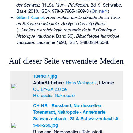
der Schweiz
(
HLS
),
Mur – Privilegien
. Bd. 9. Schwabe,
Basel 2010,
ISBN 978-3-7965-1909-3
(
Online
).
Gilbert Kaenel
:
Recherches sur la période de La Tène
en Suisse occidentale. Analyse des sépultures
(=
Cahiers d’archéologie romande de la Bibliothèque
historique vaudoise.
Band 50).
Bibliothèque historique
vaudoise
. Lausanne 1990,
ISBN 2-88028-050-8
.
Auf dieser Seite verwendete Medien
Tuerk17.jpg
Autor/Urheber:
Hans Weingartz
,
Lizenz:
CC BY-SA 2.0 de
Hierapolis
:
Nekropole
CH-NB - Russland, Nordossetien-
Totenstadt, Nekropole - Annemarie
Schwarzenbach - SLA-Schwarzenbach-A-
5-04-250.jpg
Russland, Nordossetien: Totenstadt,