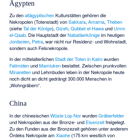
Ägypten
Zu den
altägyptischen
Kulturstätten gehören die
Nekropolen (Totenstadt) von
Sakkara
,
Amarna
,
Theben
(siehe
Tal der Könige
),
Gizeh
,
Qubbet el-Hawa
und
Umm
el-Qaab
. Die Hauptstadt der
Nabatäerkönige
im heutigen
Jordanien
,
Petra
, war nicht nur Residenz- und Wohnstadt,
sondern auch Felsnekropole.
In der mittelalterlichen
Stadt der Toten in Kairo
wurden
Fatimiden
und
Mamluken
bestattet. Zwischen prunkvollen
Minaretten
und Lehmbuden leben in der Nekropole heute
noch dicht an dicht gedrängt 300.000 Menschen in
„Wohngräbern“.
China
In der chinesischen
Wüste Lop Nor
wurden
Gräberfelder
und Nekropolen aus der Bronze- und
Eisenzeit
freigelegt.
Zu den Funden aus der Bronzezeit gehören unter anderem
Ördeks Nekropole am
Xiaohe
(175 km westlich von