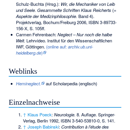
Schulz-Buchta (Hrsg.):
Wir, die Mechaniker von Leib
und Seele. Gesammelte Schriften Klaus Reicherts
(=
Aspekte der Medizinphilosophie.
Band 4).
Projektverlag, Bochum/Freiburg 2006,
ISBN 3-89733-
156-X
, S. 105ff.
Carmen Fehrenbach:
Neglect – Nur noch die halbe
Welt.
Lehrvideo. Institut für den Wissenschaftlichen
IWF, Göttingen.
(online auf:
archiv.ub.uni-
heidelberg.de
)
Weblinks
Hemineglect.
auf Scholarpedia (englisch)
Einzelnachweise
↑
Klaus Poeck
:
Neurologie.
8. Auflage. Springer-
Verlag, Berlin 1992,
ISBN 3-540-53810-0
, S. 141.
↑
Joseph Babinski
:
Contribution à l'étude des