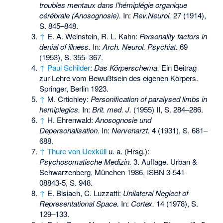
troubles mentaux dans l'hémiplégie organique
cérébrale (Anosognosie).
In:
Rev.Neurol.
27 (1914),
S. 845–848.
↑
E. A. Weinstein, R. L. Kahn:
Personality factors in
denial of illness.
In:
Arch. Neurol. Psychiat.
69
(1953), S. 355–367.
↑
Paul Schilder
:
Das Körperschema.
Ein Beitrag
zur Lehre vom Bewußtsein des eigenen Körpers.
Springer, Berlin 1923.
↑
M. Crtichley:
Personification of paralysed limbs in
hemiplegics.
In:
Brit. med. J.
(1955) II, S. 284–286.
↑
H. Ehrenwald:
Anosognosie und
Depersonalisation.
In:
Nervenarzt.
4 (1931), S. 681–
688.
↑
Thure von Uexküll
u. a. (Hrsg.):
Psychosomatische Medizin.
3. Auflage. Urban &
Schwarzenberg, München 1986,
ISBN 3-541-
08843-5
, S. 948.
↑
E. Bisiach, C. Luzzatti:
Unilateral Neglect of
Representational Space.
In:
Cortex.
14 (1978), S.
129–133.