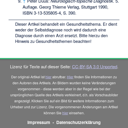
↑
Peter Duus
:
Neurologisch-topische Diagnostik.
5.
Auflage. Georg Thieme Verlag, Stuttgart 1990,
ISBN 3-13-535805-4
, S. 390.
Dieser Artikel behandelt ein Gesundheitsthema. Er dient
weder der Selbstdiagnose noch wird dadurch eine
Diagnose durch einen Arzt ersetzt. Bitte hierzu den
Hinweis zu Gesundheitsthemen
beachten!
Lizenz für Texte auf dieser Seite:
CC-BY-SA 3.0 Unported
.
Der original-Artikel ist
hier
abrufbar.
Hier
finden Sie Informationen zu
den Autoren des Artikels. An Bildern wurden keine Veränderungen
vorgenommen - diese werden aber in der Regel wie bei der
ursprünglichen Quelle des Artikels verkleinert, d.h. als Vorschaubilder
angezeigt. Klicken Sie auf ein Bild für weitere Informationen zum
Urheber und zur Lizenz. Die vorgenommenen Änderungen am Artikel
können Sie
hier
einsehen.
Impressum
-
Datenschutzerklärung