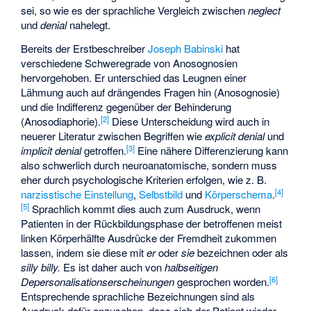
sei, so wie es der sprachliche Vergleich zwischen
neglect
und
denial
nahelegt.
Bereits der Erstbeschreiber
Joseph Babinski
hat
verschiedene Schweregrade von Anosognosien
hervorgehoben. Er unterschied das Leugnen einer
Lähmung auch auf drängendes Fragen hin (Anosognosie)
und die Indifferenz gegenüber der Behinderung
[
2
]
(Anosodiaphorie).
Diese Unterscheidung wird auch in
neuerer Literatur zwischen Begriffen wie
explicit denial
und
[
3
]
implicit denial
getroffen.
Eine nähere Differenzierung kann
also schwerlich durch neuroanatomische, sondern muss
eher durch psychologische Kriterien erfolgen, wie z. B.
[
4
]
narzisstische Einstellung
,
Selbstbild
und
Körperschema
.
[
5
]
Sprachlich kommt dies auch zum Ausdruck, wenn
Patienten in der Rückbildungsphase der betroffenen meist
linken Körperhälfte Ausdrücke der Fremdheit zukommen
lassen, indem sie diese mit
er
oder
sie
bezeichnen oder als
silly billy.
Es ist daher auch von
halbseitigen
[
6
]
Depersonalisationserscheinungen
gesprochen worden.
Entsprechende sprachliche Bezeichnungen sind als
Ausdruck dafür anzusehen, dass sich der Patient wieder