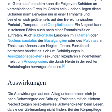
im Gehirn auf, sondern kann die Folge von Schäden an
verschiedenen Orten im Gehirn sein. Jedoch liegen diese
Schäden normalerweise nur in einer Hirnhälfte und
beziehen sich größtenteils auf den Bereich zwischen
Parietal-, Temporal- und
Occipitallappen
. Ein Neglect kann
in seltenen Fällen auch nach einer Frontalhirnläsion
auftreten. Auch
subkortikale
Läsionen im
Putamen
oder
Nucleus caudatus
der
Basalganglien
oder des
Pulvinars
im
Thalamus können zum Neglect führen. Funktionell
betrachtet handelt es sich um Schädigungen in
Assoziationsgebieten
(sekundär rezeptiven Rindenfeldern),
meist um
Anosognosien
, die durch Herde in der rechten
[
9
]
Parietalregion hervorgerufen sind.
Auswirkungen
Die Auswirkungen auf den Alltag unterscheiden sich je
nach Schweregrad der Störung. Patienten mit deutlichem
Neglect zeigen beispielsweise Schwierigkeiten beim Lesen,
da sie den Zeilenanfang nicht finden. Bei der Körperpflege