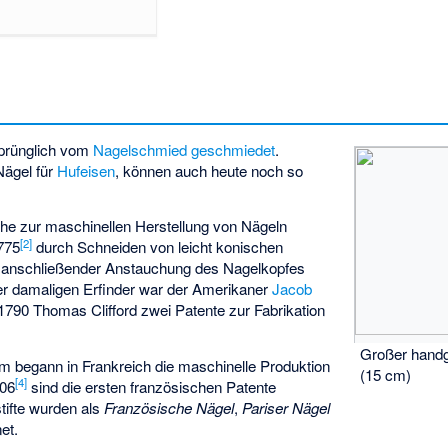
sprünglich vom
Nagelschmied
geschmiedet
.
Nägel für
Hufeisen
, können auch heute noch so
he zur maschinellen Herstellung von Nägeln
[
2
]
775
durch Schneiden von leicht konischen
it anschließender Anstauchung des Nagelkopfes
der damaligen Erfinder war der Amerikaner
Jacob
 1790 Thomas Clifford zwei Patente zur Fabrikation
Großer hand
um begann in Frankreich die maschinelle Produktion
(15 cm)
[
4
]
806
sind die ersten französischen Patente
tifte wurden als
Französische Nägel
,
Pariser Nägel
et.