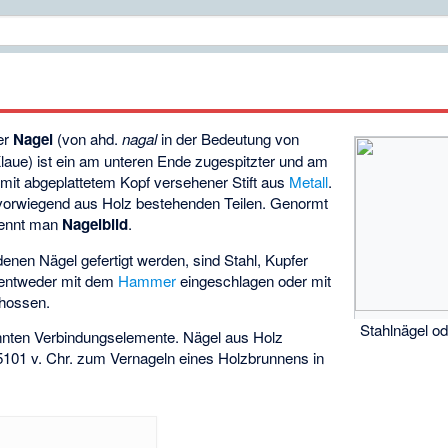
er
Nagel
(von ahd.
nagal
in der Bedeutung von
laue) ist ein am unteren Ende zugespitzter und am
mit abgeplattetem Kopf versehener Stift aus
Metall
.
orwiegend aus Holz bestehenden Teilen. Genormt
 nennt man
Nagelbild
.
denen Nägel gefertigt werden, sind Stahl, Kupfer
 entweder mit dem
Hammer
eingeschlagen oder mit
hossen.
Stahlnägel o
annten Verbindungselemente. Nägel aus Holz
101 v. Chr. zum Vernageln eines Holzbrunnens in