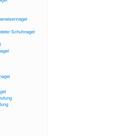
neneisennagel
deter Schuhnagel
l
agel
agel
gel
eutung
lung