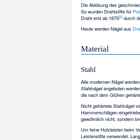
Die Ablösung des geschmiede
So wurden Drahtstifte für
Pol
[
2
]
Draht erst ab 1870
durch d
Heute werden Nägel aus
Dra
Material
Stahl
Alle modernen Nägel werde
Stahlnägel
angeboten werden
die nach dem Glühen gehärte
Nicht gehärtete Stahlnägel v
Hammerschlägen eingetriebe
gewöhnlich nicht, sondern b
Um feine Holzleisten beim V
Leistenstifte verwendet. Lan