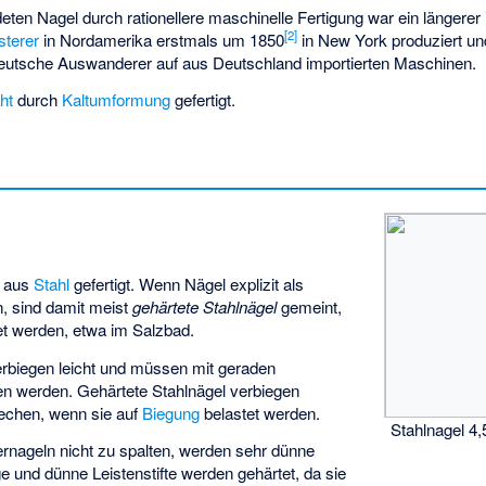
ten Nagel durch rationellere maschinelle Fertigung war ein längere
[
2
]
sterer
in Nordamerika erstmals um 1850
in New York produziert un
eutsche Auswanderer auf aus Deutschland importierten Maschinen.
ht
durch
Kaltumformung
gefertigt.
n aus
Stahl
gefertigt. Wenn Nägel explizit als
, sind damit meist
gehärtete Stahlnägel
gemeint,
t werden, etwa im Salzbad.
erbiegen leicht und müssen mit geraden
n werden. Gehärtete Stahlnägel verbiegen
rechen, wenn sie auf
Biegung
belastet werden.
Stahlnagel 4,
ernageln nicht zu spalten, werden sehr dünne
ge und dünne Leistenstifte werden gehärtet, da sie