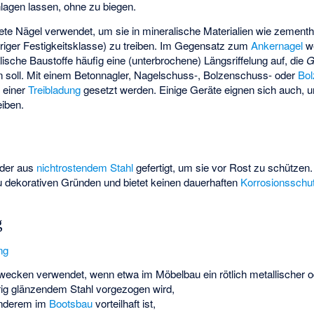
lagen lassen, ohne zu biegen.
e Nägel verwendet, um sie in mineralische Materialien wie zementh
riger Festigkeitsklasse) zu treiben. Im Gegensatz zum
Ankernagel
we
lische Baustoffe häufig eine (unterbrochene) Längsriffelung auf, die
G
 soll. Mit einem Betonnagler, Nagelschuss-, Bolzenschuss- oder
Bol
e einer
Treibladung
gesetzt werden. Einige Geräte eignen sich auch, u
eiben.
oder aus
nichtrostendem Stahl
gefertigt, um sie vor Rost zu schützen
zu dekorativen Gründen und bietet keinen dauerhaften
Korrosionsschu
g
ng
ecken verwendet, wenn etwa im Möbelbau ein rötlich metallischer o
rig glänzendem Stahl vorgezogen wird,
 anderem im
Bootsbau
vorteilhaft ist,