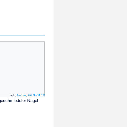
(c) I,
Metzner
,
CC BY-SA 3.0
geschmiedeter Nagel