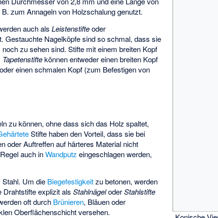
inen Durchmesser von 2,8 mm und eine Länge von
. B. zum Annageln von Holzschalung genutzt.
 werden auch als
Leistenstifte
oder
. Gestauchte Nagelköpfe sind so schmal, dass sie
och zu sehen sind. Stifte mit einem breiten Kopf
.
Tapetenstifte
können entweder einen breiten Kopf
 oder einen schmalen Kopf (zum Befestigen von
n zu können, ohne dass sich das Holz spaltet,
Gehärtete
Stifte haben den Vorteil, dass sie bei
oder Auftreffen auf härteres Material nicht
 Regel auch in
Wandputz
eingeschlagen werden,
.
s Stahl. Um die
Biegefestigkeit
zu betonen, werden
 Drahtstifte explizit als
Stahlnägel
oder
Stahlstifte
 werden oft durch
Brünieren
,
Bläuen
oder
klen Oberflächenschicht versehen.
Konische Vie