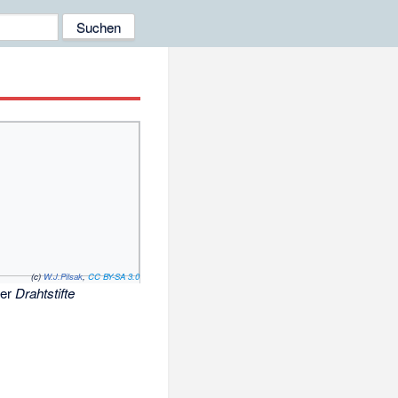
(c)
W.J.Pilsak
,
CC BY-SA 3.0
der
Drahtstifte