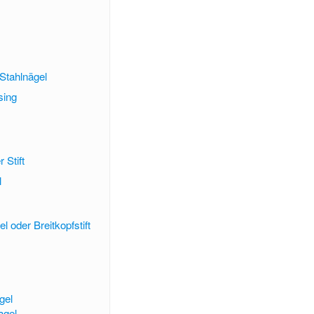
 Stahlnägel
sing
 Stift
l
 oder Breitkopfstift
gel
agel