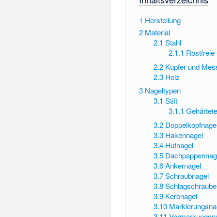
1
Herstellung
2
Material
2.1
Stahl
2.1.1
Rostfreie
2.2
Kupfer und Mes
2.3
Holz
3
Nageltypen
3.1
Stift
3.1.1
Gehärteter
3.2
Doppelkopfnage
3.3
Hakennagel
3.4
Hufnagel
3.5
Dachpappennagel
3.6
Ankernagel
3.7
Schraubnagel
3.8
Schlagschraube
3.9
Kerbnagel
3.10
Markierungsna
3.11
Vermarkungsn