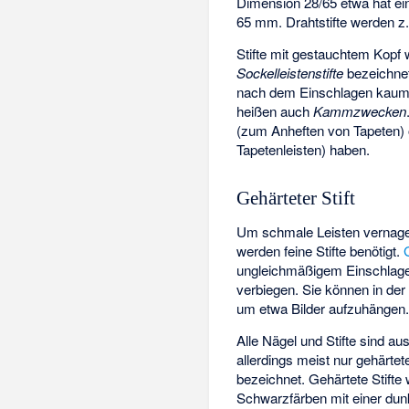
Dimension 28/65 etwa hat e
65 mm. Drahtstifte werden z
Stifte mit gestauchtem Kopf
Sockelleistenstifte
bezeichnet
nach dem Einschlagen kaum n
heißen auch
Kammzwecken
(zum Anheften von Tapeten)
Tapetenleisten) haben.
Gehärteter Stift
Um schmale Leisten vernagel
werden feine Stifte benötigt.
ungleichmäßigem Einschlagen 
verbiegen. Sie können in der
um etwa Bilder aufzuhängen
Alle Nägel und Stifte sind au
allerdings meist nur gehärtete
bezeichnet. Gehärtete Stifte
Schwarzfärben
mit einer dun