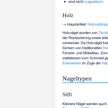
sind nicht
magnetisch
.
Holz
→
Hauptartikel
:
Holzverbind
Holznägel wurden von
Tisch
der Restaurierung sowie tei
verwendet. Da Holznägel ke
Sichern von traditionellen
Ho
Fenster- und Möbelbau. Zum
stattdessen vom Schmied gef
Eisenwaren
im Zuge der
Indu
Nageltypen
Stift
Kleinere Nägel werden auch als