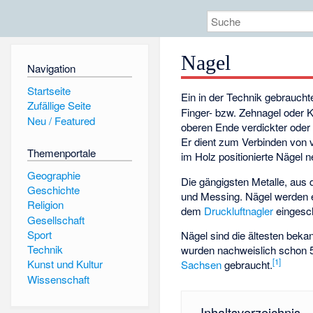
Nagel
Navigation
Startseite
Ein in der Technik gebraucht
Zufällige Seite
Finger- bzw. Zehnagel oder K
Neu / Featured
oberen Ende verdickter oder 
Er dient zum
Verbinden
von v
Themenportale
im Holz positionierte Nägel
Geographie
Die gängigsten Metalle, aus 
Geschichte
und Messing. Nägel werden
Religion
dem
Druckluftnagler
eingesc
Gesellschaft
Sport
Nägel sind die ältesten bek
Technik
wurden nachweislich schon 5
[
1
]
Kunst und Kultur
Sachsen
gebraucht.
Wissenschaft
Inhaltsverzeichnis