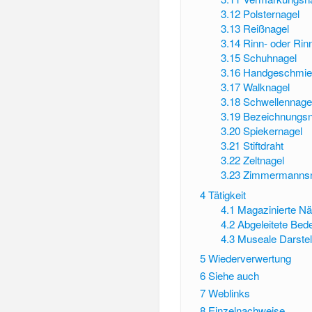
3.12
Polsternagel
3.13
Reißnagel
3.14
Rinn- oder Rin
3.15
Schuhnagel
3.16
Handgeschmie
3.17
Walknagel
3.18
Schwellennage
3.19
Bezeichnungsn
3.20
Spiekernagel
3.21
Stiftdraht
3.22
Zeltnagel
3.23
Zimmermannsn
4
Tätigkeit
4.1
Magazinierte Nä
4.2
Abgeleitete Bed
4.3
Museale Darstel
5
Wiederverwertung
6
Siehe auch
7
Weblinks
8
Einzelnachweise