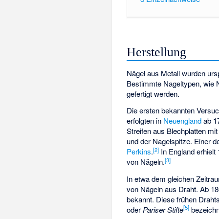
Herstellung
Nägel aus Metall wurden ur
Bestimmte Nageltypen, wie 
gefertigt werden.
Die ersten bekannten Versuc
erfolgten in
Neuengland
ab 1
Streifen aus Blechplatten m
und der Nagelspitze. Einer 
[
2
]
Perkins
.
In England erhielt
[
3
]
von Nägeln.
In etwa dem gleichen Zeitra
von Nägeln aus Draht. Ab 1
bekannt. Diese frühen Drahts
[
5
]
oder
Pariser Stifte
bezeichn