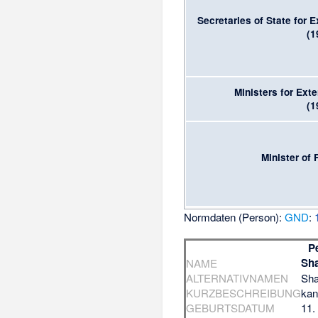
Secretaries of State for E
(1
Ministers for Exte
(1
Minister of 
Normdaten (Person):
GND
:
P
Sha
NAME
ALTERNATIVNAMEN
Sha
KURZBESCHREIBUNG
kan
GEBURTSDATUM
11.