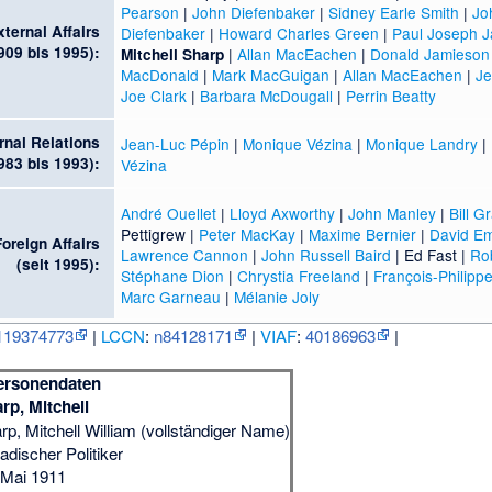
Pearson
|
John Diefenbaker
|
Sidney Earle Smith
|
Jo
xternal Affairs
Diefenbaker
|
Howard Charles Green
|
Paul Joseph J
909 bis 1995):
|
Allan MacEachen
|
Donald Jamieson
Mitchell Sharp
MacDonald
|
Mark MacGuigan
|
Allan MacEachen
|
Je
Joe Clark
|
Barbara McDougall
|
Perrin Beatty
rnal Relations
Jean-Luc Pépin
|
Monique Vézina
|
Monique Landry
|
983 bis 1993):
Vézina
André Ouellet
|
Lloyd Axworthy
|
John Manley
|
Bill 
Pettigrew
|
Peter MacKay
|
Maxime Bernier
|
David E
Foreign Affairs
Lawrence Cannon
|
John Russell Baird
|
Ed Fast
|
Ro
(seit 1995):
Stéphane Dion
|
Chrystia Freeland
|
François-Philip
Marc Garneau
|
Mélanie Joly
119374773
|
LCCN
:
n84128171
|
VIAF
:
40186963
|
ersonendaten
rp, Mitchell
rp, Mitchell William (vollständiger Name)
adischer Politiker
 Mai 1911