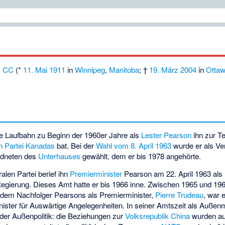
,
CC
(*
11. Mai
1911
in
Winnipeg
,
Manitoba
; †
19. März
2004
in
Otta
he Laufbahn zu Beginn der 1960er Jahre als
Lester Pearson
ihn zur T
en Partei Kanadas
bat. Bei der
Wahl vom 8. April 1963
wurde er als Ve
dneten des
Unterhauses
gewählt, dem er bis 1978 angehörte.
len Partei berief ihn
Premierminister
Pearson am 22. April 1963 als 
egierung. Dieses Amt hatte er bis 1966 inne. Zwischen 1965 und 1
 dem Nachfolger Pearsons als Premierminister,
Pierre Trudeau
, war 
ister für Auswärtige Angelegenheiten. In seiner Amtszeit als Außenm
der Außenpolitik: die Beziehungen zur
Volksrepublik China
wurden au