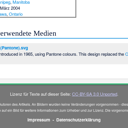
nipeg
,
Manitoba
 März 2004
awa
,
Ontario
 verwendete Medien
 (Pantone).svg
ntroduced in 1965, using Pantone colours. This design replaced the
C
Lizenz für Texte auf dieser Seite:
CC-BY-SA 3.0 Unported
.
Autoren des Artikels. An Bildern wurden keine Veränderungen vorgenommen - diese
 Sie auf ein Bild für weitere Informationen zum Urheber und zur Lizenz. Die vorg
Impressum
-
Datenschutzerklärung