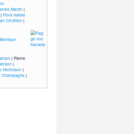
hn
ames Martin
|
|
Flora Isabel
an Chrétien
|
Monique
Graham
|
Pierre
merson
|
b Nicholson
|
pe Champagne
|