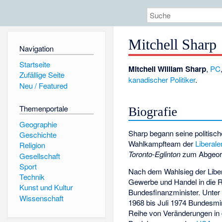
Mitchell Sharp
Navigation
Startseite
Mitchell William Sharp
,
PC
Zufällige Seite
kanadischer
Politiker
.
Neu / Featured
Themenportale
Biografie
Geographie
Sharp begann seine politisc
Geschichte
Wahlkampfteam der
Liberal
Religion
Toronto-Eglinton
zum Abgeor
Gesellschaft
Sport
Nach dem Wahlsieg der Libera
Technik
Gewerbe und Handel in die R
Kunst und Kultur
Bundesfinanzminister. Unter
Wissenschaft
1968 bis Juli 1974 Bundesmin
Reihe von Veränderungen in 