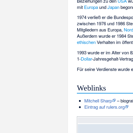
Beziehungen zu den
USA
wur
mit
Europa
und
Japan
begon
1974 verließ er die Bundesp
zwischen 1976 und 1986 Stel
Mitgliedern aus Europa,
Nor
Außerdem wurde er 1984 Stel
ethischen
Verhalten im öffent
1993 wurde er im Alter von 
1-
Dollar
-Jahresgehalt-Vertr
Für seine Verdienste wurde 
Weblinks
Mitchell Sharp
– biogra
Eintrag auf rulers.org