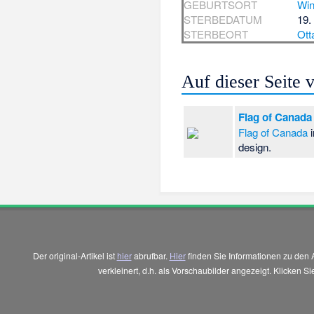
GEBURTSORT
Win
STERBEDATUM
19.
STERBEORT
Ott
Auf dieser Seite
Flag of Canada
Flag of Canada
i
design.
Der original-Artikel ist
hier
abrufbar.
Hier
finden Sie Informationen zu den 
verkleinert, d.h. als Vorschaubilder angezeigt. Klicken