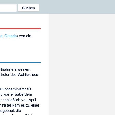
wa
,
Ontario
) war ein
eilnahme in seinem
rtreter des Wahlkreises
Bundesminister für
968 war er außerdem
er schließlich von April
inister kam es zu einer
sgebaut, die