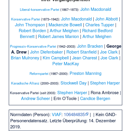
John Macdonald
Liberal-konservative Partei
(1867–1873):
John Macdonald
|
John Abbott
|
Konservative Partei
(1873–1942):
John Thompson
|
Mackenzie Bowell
|
Charles Tupper
|
Robert Borden
|
Arthur Meighen
|
Richard Bedford
Bennett
|
Robert James Manion
|
Arthur Meighen
John Bracken
|
George
Progressiv-Konservative Partei
(1942–2003):
|
John Diefenbaker
|
Robert Stanfield
|
Joe Clark
|
A. Drew
Brian Mulroney
|
Kim Campbell
|
Jean Charest
|
Joe Clark
|
Peter MacKay
Preston Manning
Reformpartei
(1987–2000):
Stockwell Day
|
Stephen Harper
Kanadische Allianz
(2000–2003):
Stephen Harper
|
Rona Ambrose
|
Konservative Partei (seit 2003):
Andrew Scheer
|
Erin O’Toole
|
Candice Bergen
Normdaten (Person):
VIAF
:
106484835
|
| Kein GND-
Personendatensatz. Letzte Überprüfung: 14. Dezember
2019.