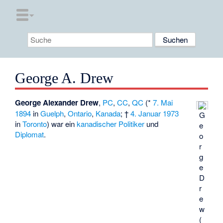
George A. Drew
George Alexander Drew
,
PC
,
CC
,
QC
(*
7. Mai
1894
in
Guelph
,
Ontario
,
Kanada
; †
4. Januar
1973
G
in
Toronto
) war ein
kanadischer
Politiker
und
e
Diplomat
.
o
r
g
e
D
r
e
w
(