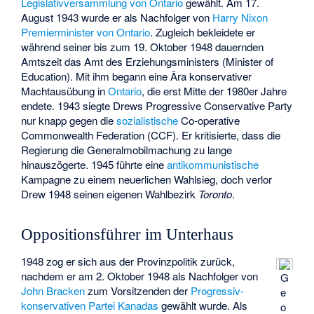
Legislativversammlung von Ontario
gewählt. Am 17.
August 1943 wurde er als Nachfolger von
Harry Nixon
Premierminister von Ontario
. Zugleich bekleidete er
während seiner bis zum 19. Oktober 1948 dauernden
Amtszeit das Amt des Erziehungsministers (Minister of
Education). Mit ihm begann eine Ära konservativer
Machtausübung in
Ontario
, die erst Mitte der 1980er Jahre
endete. 1943 siegte Drews Progressive Conservative Party
nur knapp gegen die
sozialistische
Co-operative
Commonwealth Federation (CCF). Er kritisierte, dass die
Regierung die Generalmobilmachung zu lange
hinauszögerte. 1945 führte eine
antikommunistische
Kampagne zu einem neuerlichen Wahlsieg, doch verlor
Drew 1948 seinen eigenen Wahlbezirk
Toronto
.
Oppositionsführer im Unterhaus
1948 zog er sich aus der Provinzpolitik zurück,
nachdem er am 2. Oktober 1948 als Nachfolger von
G
John Bracken
zum Vorsitzenden der
Progressiv-
e
konservativen Partei Kanadas
gewählt wurde. Als
o