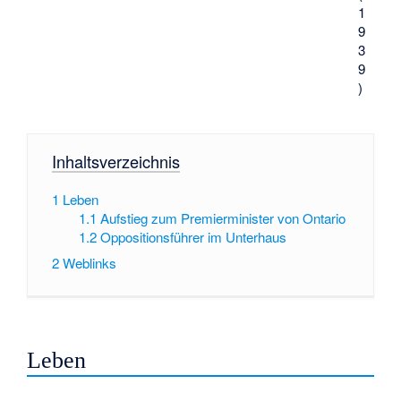
1
9
3
9
)
Inhaltsverzeichnis
1
Leben
1.1
Aufstieg zum Premierminister von Ontario
1.2
Oppositionsführer im Unterhaus
2
Weblinks
Leben