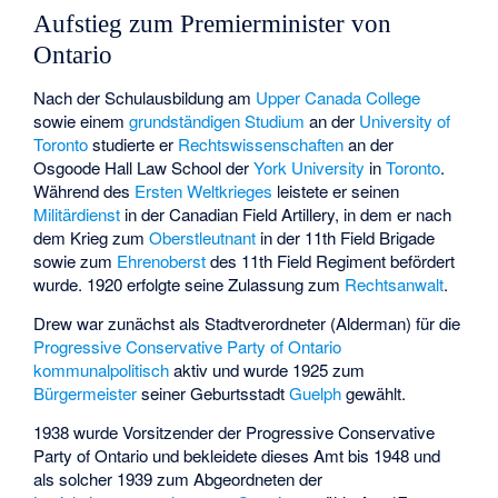
Aufstieg zum Premierminister von
Ontario
Nach der Schulausbildung am
Upper Canada College
sowie einem
grundständigen Studium
an der
University of
Toronto
studierte er
Rechtswissenschaften
an der
Osgoode Hall Law School der
York University
in
Toronto
.
Während des
Ersten Weltkrieges
leistete er seinen
Militärdienst
in der Canadian Field Artillery, in dem er nach
dem Krieg zum
Oberstleutnant
in der 11th Field Brigade
sowie zum
Ehrenoberst
des 11th Field Regiment befördert
wurde. 1920 erfolgte seine Zulassung zum
Rechtsanwalt
.
Drew war zunächst als Stadtverordneter (Alderman) für die
Progressive Conservative Party of Ontario
kommunalpolitisch
aktiv und wurde 1925 zum
Bürgermeister
seiner Geburtsstadt
Guelph
gewählt.
1938 wurde Vorsitzender der Progressive Conservative
Party of Ontario und bekleidete dieses Amt bis 1948 und
als solcher 1939 zum Abgeordneten der