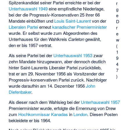
Spitzenkandidat seiner Partei erreichte er bei der
r
Unterhauswahl 1949
eine empfindliche Niederlage,
g
bei der die Progressiv-Konservativen 25 ihrer 66
e
Mandate einbüßten und
Louis Saint-Laurent
von der
D
Liberalen Partei
erneut
kanadischer Premierminister
r
wurde. Er selbst wurde zum Abgeordneten des
e
Unterhauses für den Wahlkreis
Carleton
gewählt,
w
den er bis 1957 vertrat.
(
1
Als seine Partei bei der
Unterhauswahl 1953
zwar
9
zehn Mandate hinzugewann, aber dennoch deutlich
4
hinter Saint-Laurents Liberaler Partei zurückblieb,
7
trat er am 29. November 1956 als Vorsitzender der
)
Progressiv-konservativen Partei zurück. Nachfolger
wurde daraufhin am 14. Dezember 1956
John
Diefenbaker
.
Als dieser nach dem Wahlsieg bei der
Unterhauswahl 1957
Premierminister wurde, erfolgte die Ernennung von Drew
zum
Hochkommissar Kanadas
in
London
. Diesen Posten
bekleidete er bis 1964.