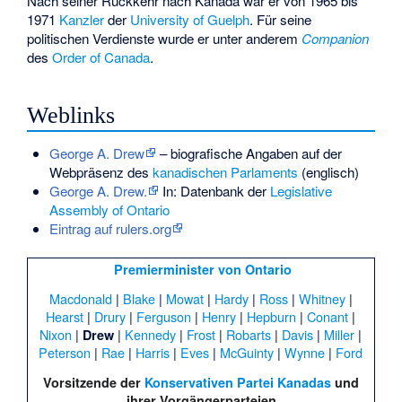
Nach seiner Rückkehr nach Kanada war er von 1965 bis
1971
Kanzler
der
University of Guelph
. Für seine
politischen Verdienste wurde er unter anderem
Companion
des
Order of Canada
.
Weblinks
George A. Drew
– biografische Angaben auf der
Webpräsenz des
kanadischen Parlaments
(englisch)
George A. Drew.
In: Datenbank der
Legislative
Assembly of Ontario
Eintrag auf rulers.org
Premierminister von Ontario
Macdonald
|
Blake
|
Mowat
|
Hardy
|
Ross
|
Whitney
|
Hearst
|
Drury
|
Ferguson
|
Henry
|
Hepburn
|
Conant
|
Nixon
|
|
Kennedy
|
Frost
|
Robarts
|
Davis
|
Miller
|
Drew
Peterson
|
Rae
|
Harris
|
Eves
|
McGuinty
|
Wynne
|
Ford
Vorsitzende der
Konservativen Partei Kanadas
und
ihrer Vorgängerparteien