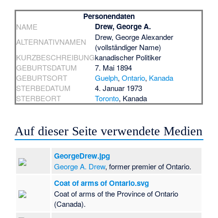
Personendaten
Drew, George A.
NAME
Drew, George Alexander
ALTERNATIVNAMEN
(vollständiger Name)
KURZBESCHREIBUNG
kanadischer Politiker
GEBURTSDATUM
7. Mai 1894
GEBURTSORT
Guelph
,
Ontario
,
Kanada
STERBEDATUM
4. Januar 1973
STERBEORT
Toronto
, Kanada
Auf dieser Seite verwendete Medien
GeorgeDrew.jpg
George A. Drew
, former premier of Ontario.
Coat of arms of Ontario.svg
Coat of arms of the Province of Ontario
(Canada).