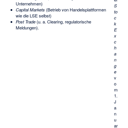
Unternehmen)
S
Capital Markets
(Betrieb von Handelsplattformen
to
wie die LSE selbst)
c
Post Trade
(u. a. Clearing, regulatorische
k
Meldungen).
E
x
c
h
a
n
g
e
v
o
m
1.
J
a
n
u
ar