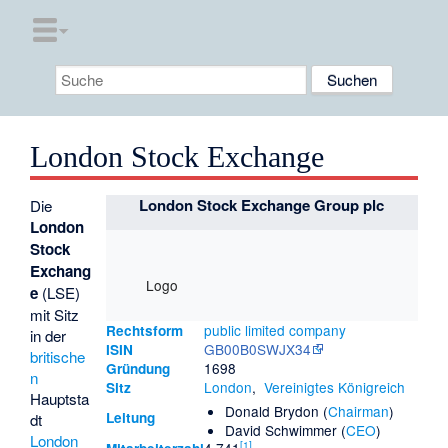
London Stock Exchange
London Stock Exchange Group plc
Die
London
Stock
Exchang
Logo
e
(LSE)
mit Sitz
public limited company
Rechtsform
in der
GB00B0SWJX34
ISIN
britische
1698
Gründung
n
London
,
Vereinigtes Königreich
Sitz
Hauptsta
Donald Brydon (
Chairman
)
Leitung
dt
David Schwimmer (
CEO
)
London
[
1
]