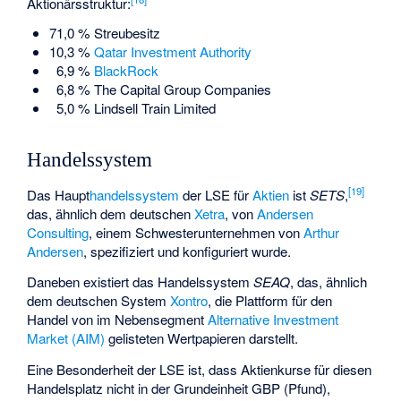
Aktionärsstruktur:
71,0 % Streubesitz
10,3 %
Qatar Investment Authority
6,9 %
BlackRock
6,8 %
The Capital Group Companies
5,0 %
Lindsell Train Limited
Handelssystem
[
19
]
Das Haupt
handelssystem
der LSE für
Aktien
ist
SETS
,
das, ähnlich dem deutschen
Xetra
, von
Andersen
Consulting
, einem Schwesterunternehmen von
Arthur
Andersen
, spezifiziert und konfiguriert wurde.
Daneben existiert das Handelssystem
SEAQ
, das, ähnlich
dem deutschen System
Xontro
, die Plattform für den
Handel von im Nebensegment
Alternative Investment
Market (AIM)
gelisteten Wertpapieren darstellt.
Eine Besonderheit der LSE ist, dass Aktienkurse für diesen
Handelsplatz nicht in der Grundeinheit GBP (Pfund),