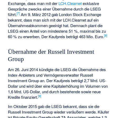
Exchange, dass man mit der
LCH.Clearnet
exklusive
Gespräche zwecks einer Übernahme durch die LSEG
[
7
]
führt.
Am 9. März 2012 gab London Stock Exchange
bekannt, dass man sich mit der LCH.Clearnet auf ein
Übernahmeabkommen geeinigt hat. Demnach plant die
LSEG einen Anteil von mindestens 51 %, maximal bis zu
[
8
]
60 % zu erwerben. Der Kaufpreis beträgt 463 Mio. Euro.
Übernahme der Russell Investment
Group
Am 26. Juni 2014 kündigte die LSEG die Übernahme des
Index-Anbieters und Vermögensverwalter
Russell
Investment Group
an. Der Kaufpreis beträgt 2,7 Mrd. US-
Dollar und wird über eine Kapitalerhöhung im Volumen von
1,6 Mrd. US-Dollar, und durch bestehende sowie neue
[
9
]
Kredite finanziert.
Im Oktober 2015 gab die LSEG bekannt, dass sie die
Russell Investment Group wieder veräußern werde. Käufer
ist Private-Equity-Gesellschaft TA Associates, welche 1,2