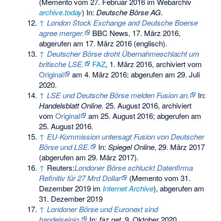
(
Memento
vom 27. Februar 2016 im Webarchiv
archive.today
) In:
Deutsche Börse AG
.
↑
London Stock Exchange and Deutsche Boerse
agree merger.
BBC News, 17. März 2016,
abgerufen am 17. März 2016
(englisch).
↑
Deutscher Börse droht Übernahmeschlacht um
britische LSE.
FAZ
, 1. März 2016, archiviert vom
Original
am
4. März 2016
;
abgerufen am 29. Juli
2020
.
↑
LSE und Deutsche Börse melden Fusion an.
In:
Handelsblatt Online.
25. August 2016, archiviert
vom
Original
am
25. August 2016
;
abgerufen am
25. August 2016
.
↑
EU-Kommission untersagt Fusion von Deutscher
Börse und LSE.
In:
Spiegel Online
, 29. März 2017
(abgerufen am 29. März 2017).
↑
Reuters:
Londoner Börse schluckt Datenfirma
Refinitiv für 27 Mrd Dollar
(
Memento
vom 31.
Dezember 2019 im
Internet Archive
), abgerufen am
31. Dezember 2019
↑
Londoner Börse und Euronext sind
handelseinig.
In:
faz.net.
9. Oktober 2020,