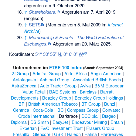
abgerufen am 9. Oktober 2020
.
↑
Shareholders.
Abgerufen am 7. April 2019
(englisch).
↑
SETS
(
Memento
vom 5. Mai 2009 im
Internet
Archive
)
↑
Membership & Events | The World Federation of
Exchanges.
Abgerufen am 20. März 2025
.
Koordinaten:
51° 30′ 55″
N
,
0° 6′ 0″
W
Unternehmen im
FTSE 100 Index
(Stand: September 2024)
3i Group
|
Admiral Group
|
Airtel Africa
|
Anglo American
|
Antofagasta
|
Ashtead Group
|
Associated British Foods
|
AstraZeneca
|
Auto Trader Group
|
Aviva
|
B&M European
Value Retail
|
BAE Systems
|
Barclays
|
Barratt
Developments
|
Beazley Group
|
Berkeley Group Holdings
|
BP
|
British American Tobacco
|
BT Group
|
Bunzl
|
Centrica
|
Coca-Cola HBC
|
Compass Group
|
Convatec
|
Croda International
|
Darktrace
|
DCC plc.
|
Diageo
|
Diploma
|
DS Smith
|
EasyJet
|
Endeavour Mining
|
Entain
|
Experian
|
F&C Investment Trust
|
Frasers Group
|
Fresnillo
|
Glencore
|
GSK
|
Haleon
|
Halma
|
Hargreaves