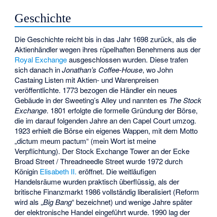
Geschichte
Die Geschichte reicht bis in das Jahr 1698 zurück, als die
Aktienhändler wegen ihres rüpelhaften Benehmens aus der
Royal Exchange
ausgeschlossen wurden. Diese trafen
sich danach in
Jonathan’s Coffee-House
, wo John
Castaing Listen mit Aktien- und Warenpreisen
veröffentlichte. 1773 bezogen die Händler ein neues
Gebäude in der Sweeting’s Alley und nannten es
The Stock
Exchange
. 1801 erfolgte die formelle Gründung der Börse,
die im darauf folgenden Jahre an den Capel Court umzog.
1923 erhielt die Börse ein eigenes Wappen, mit dem Motto
„dictum meum pactum“ (mein Wort ist meine
Verpflichtung). Der
Stock Exchange Tower
an der Ecke
Broad Street /
Threadneedle Street
wurde 1972 durch
Königin
Elisabeth II.
eröffnet. Die weitläufigen
Handelsräume wurden praktisch überflüssig, als der
britische Finanzmarkt 1986 vollständig liberalisiert (Reform
wird als „
Big Bang
“ bezeichnet) und wenige Jahre später
der elektronische Handel eingeführt wurde. 1990 lag der