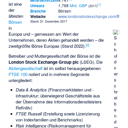
4.741
Mitarbeiterzahl
ist eine
[
1
]
1,768
Mrd.
GBP
Umsatz
(2017)
der
Börsen
Branche
ältesten
www.londonstockexchange.com
Website
Börsen
Stand: 31. Dezember 2017
in
Europa und – gemessen am Wert der
S
Unternehmen, deren Aktien gehandelt werden – die
c
[
2
]
zweitgrößte Börse Europas (Stand 2022).
h
ul
Betreiber und Muttergesellschaft der Börse ist die
d
London Stock Exchange Group
plc
(LSEG). Die
v
Aktiengesellschaft
ist im selbst herausgegebenen
er
FTSE 100
notiert und in mehrere Segmente
s
untergliedert:
c
Data & Analytics
(Finanzmarktdaten und -
hr
infrastruktur; überwiegend Geschäftsteile aus
ei
der Übernahme des Informationsdienstleisters
b
Refinitiv
)
e
FTSE Russell
(Erstellung sowie Lizenzierung
n
von Indexfamilien und Benchmarks)
d
Risk Intelligence
(Risikomanagement für
er