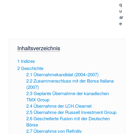
q
u
ar
e
Inhaltsverzeichnis
1
Indizes
2
Geschichte
2.1
Übernahmekandidat (2004–2007)
2.2
Zusammenschluss mit der Borsa Italiana
(2007)
2.3
Geplante Übernahme der kanadischen
TMX Group
2.4
Übernahme der LCH.Clearnet
2.5
Übernahme der Russell Investment Group
2.6
Gescheiterte Fusion mit der Deutschen
Börse
2.7
Übernahme von Refinitiv