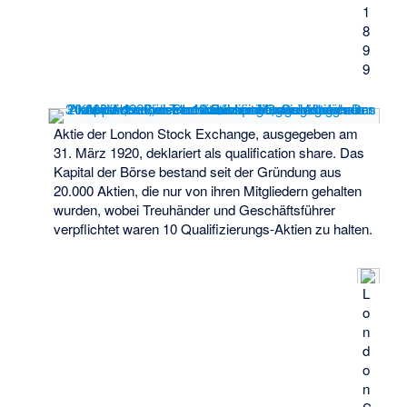
1
8
9
9
Aktie der London Stock Exchange, ausgegeben am
31. März 1920, deklariert als qualification share. Das
Kapital der Börse bestand seit der Gründung aus
20.000 Aktien, die nur von ihren Mitgliedern gehalten
wurden, wobei Treuhänder und Geschäftsführer
verpflichtet waren 10 Qualifizierungs-Aktien zu halten.
L
o
n
d
o
n