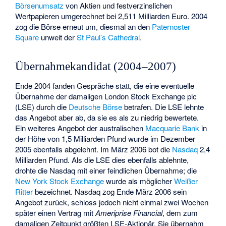
Börsenumsatz
von Aktien und festverzinslichen
Wertpapieren umgerechnet bei 2,511 Milliarden Euro. 2004
zog die Börse erneut um, diesmal an den
Paternoster
Square
unweit der
St Paul’s Cathedral
.
Übernahmekandidat (2004–2007)
Ende 2004 fanden Gespräche statt, die eine eventuelle
Übernahme der damaligen London Stock Exchange plc
(LSE) durch die
Deutsche Börse
betrafen. Die LSE lehnte
das Angebot aber ab, da sie es als zu niedrig bewertete.
Ein weiteres Angebot der australischen
Macquarie Bank
in
der Höhe von 1,5 Milliarden Pfund wurde im Dezember
2005 ebenfalls abgelehnt. Im März 2006 bot die
Nasdaq
2,4
Milliarden Pfund. Als die LSE dies ebenfalls ablehnte,
drohte die Nasdaq mit einer feindlichen Übernahme; die
New York Stock Exchange
wurde als möglicher
Weißer
Ritter
bezeichnet. Nasdaq zog Ende März 2006 sein
Angebot zurück, schloss jedoch nicht einmal zwei Wochen
später einen Vertrag mit
Ameriprise Financial
, dem zum
damaligen Zeitpunkt größten LSE-Aktionär. Sie übernahm