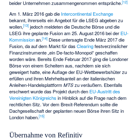
[
12
]
beider Unternehmen zusammengenommen entspräche.
Am 1. März 2016 gab die
Intercontinental Exchange
bekannt, ihrerseits ein Angebot für die LSEG abgeben zu
[
13
]
wollen,
jedoch meldeten die Deutsche Börse und die
LSEG ihre geplante Fusion am 25. August 2016 bei der
EU-
[
14
]
Kommission
an.
Diese untersagte Ende März 2017 die
Fusion, da auf dem Markt für das
Clearing
festverzinslicher
Finanzinstrumente „ein De-facto-Monopol“ geschaffen
worden wäre. Bereits Ende Februar 2017 ging die Londoner
Börse von einem Scheitern aus, nachdem sie sich
geweigert hatte, eine Auflage der EU-Wettbewerbshüter zu
erfüllen und ihren Mehrheitsanteil an der italienischen
Anleihen-Handelsplattform
MTS
zu veräußern. Ebenfalls
erschwert wurde das Projekt durch den
EU-Austritt des
Vereinigten Königreichs
in Hinblick auf die Frage nach dem
rechtlichen Sitz. Vor dem Brexit-Referendum sollte die
Dachgesellschaft der geplanten neuen Börse ihren Sitz in
[
15
]
London haben.
Übernahme von Refinitiv