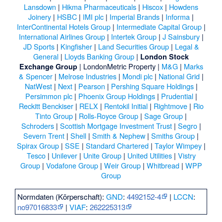
Lansdown
|
Hikma Pharmaceuticals
|
Hiscox
|
Howdens
Joinery
|
HSBC
|
IMI plc
|
Imperial Brands
|
Informa
|
InterContinental Hotels Group
|
Intermediate Capital Group
|
International Airlines Group
|
Intertek Group
|
J Sainsbury
|
JD Sports
|
Kingfisher
|
Land Securities Group
|
Legal &
General
|
Lloyds Banking Group
|
London Stock
|
LondonMetric Property
|
M&G
|
Marks
Exchange Group
& Spencer
|
Melrose Industries
|
Mondi plc
|
National Grid
|
NatWest
|
Next
|
Pearson
|
Pershing Square Holdings
|
Persimmon plc
|
Phoenix Group Holdings
|
Prudential
|
Reckitt Benckiser
|
RELX
|
Rentokil Initial
|
Rightmove
|
Rio
Tinto Group
|
Rolls-Royce Group
|
Sage Group
|
Schroders
|
Scottish Mortgage Investment Trust
|
Segro
|
Severn Trent
|
Shell
|
Smith & Nephew
|
Smiths Group
|
Spirax Group
|
SSE
|
Standard Chartered
|
Taylor Wimpey
|
Tesco
|
Unilever
|
Unite Group
|
United Utilities
|
Vistry
Group
|
Vodafone Group
|
Weir Group
|
Whitbread
|
WPP
Group
Normdaten (Körperschaft):
GND
:
4492152-4
|
LCCN
:
no97016833
|
VIAF
:
262225313