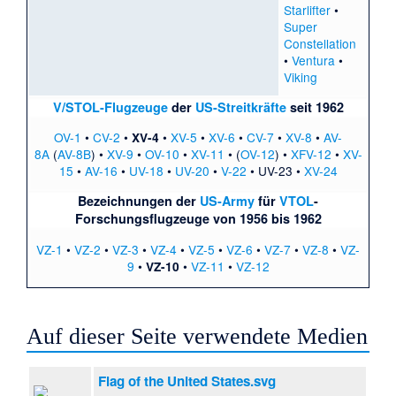
Starlifter
•
Super
Constellation
•
Ventura
•
Viking
V/STOL-Flugzeuge
der
US-Streitkräfte
seit 1962
OV-1
•
CV-2
•
•
XV-5
•
XV-6
•
CV-7
•
XV-8
•
AV-
XV-4
8A
(
AV-8B
) •
XV-9
•
OV-10
•
XV-11
• (
OV-12
) •
XFV-12
•
XV-
15
•
AV-16
•
UV-18
•
UV-20
•
V-22
•
UV-23
•
XV-24
Bezeichnungen der
US-Army
für
VTOL
-
Forschungsflugzeuge
von 1956 bis 1962
VZ-1
•
VZ-2
•
VZ-3
•
VZ-4
•
VZ-5
•
VZ-6
•
VZ-7
•
VZ-8
•
VZ-
9
•
•
VZ-11
•
VZ-12
VZ-10
Auf dieser Seite verwendete Medien
Flag of the United States.svg