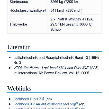
Startmasse
3266 kg (7200 lb)
Höchstgeschwindigkeit
541 km/h (336 mph)
2 × Pratt & Whitney JT12A,
Triebwerke
29,37 kN gesamt (6600 lb)
Schub
Literatur
Luftfahrttechnik und Raumfahrttechnik Band 10 (1964)
Nr. 3
VTOL flat-risers - Lockheed XV-4 and Ryan/GE XV-5
.
In: International Air Power Review, Vol. 16, 2005.
Weblinks
Lockheed H bis Z
(en)
Lockheed XV-4A auf vertipedia.vtol.org
(en)
Lockheed XV-4B auf vertipedia.vtol.org
(en)