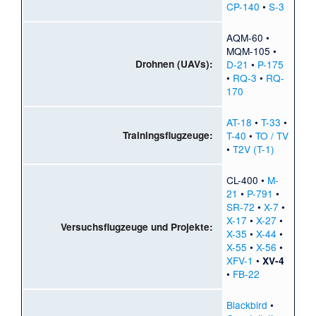
CP-140
•
S-3
AQM-60
•
MQM-105
•
Drohnen (UAVs):
D-21
•
P-175
•
RQ-3
•
RQ-
170
AT-18
•
T-33
•
Trainingsflugzeuge:
T-40
•
TO / TV
•
T2V (T-1)
CL-400
•
M-
21
•
P-791
•
SR-72
•
X-7
•
X-17
•
X-27
•
Versuchsflugzeuge und Projekte:
X-35
•
X-44
•
X-55
•
X-56
•
XFV-1
•
XV-4
•
FB-22
Blackbird
•