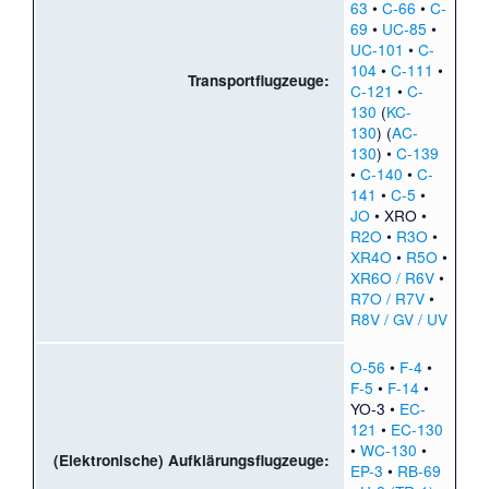
63
•
C-66
•
C-
69
•
UC-85
•
UC-101
•
C-
104
•
C-111
•
Transportflugzeuge:
C-121
•
C-
130
(
KC-
130
) (
AC-
130
) •
C-139
•
C-140
•
C-
141
•
C-5
•
JO
•
XRO
•
R2O
•
R3O
•
XR4O
•
R5O
•
XR6O / R6V
•
R7O / R7V
•
R8V / GV / UV
O-56
•
F-4
•
F-5
•
F-14
•
YO-3
•
EC-
121
•
EC-130
•
WC-130
•
(Elektronische) Aufklärungsflugzeuge:
EP-3
•
RB-69