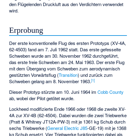
den Flügelenden Druckluft aus den Verdichtern verwendet
wird.
Erprobung
Der erste konventionelle Flug des ersten Prototyps (XV-4A,
62-4503) fand am 7. Juli 1962 statt. Das erste gefesselte
Schweben wurde am 30. November 1962 durchgeführt,
das erste freie Schweben am 24. Mai 1963. Der erste Flug
mit dem Übergang vom Schweben zum aerodynamisch
gestützten Vorwärtsflug (
Transition
) und zurück zum
[
1
]
Schweben gelang am 8. November 1963.
Dieser Prototyp stürzte am 10. Juni 1964 im
Cobb County
ab, wobei der Pilot getötet wurde.
Lockheed modifizierte Ende 1966 oder 1968 die zweite XV-
4A zur XV-4B (62-4504). Dabei wurden die zwei Triebwerke
(Pratt & Whitney JT12A-PW-3) mit je 1361 kg Schub durch
sechs Triebwerke (
General Electric J85
-GE-19) mit je 1368
kg Schub ersetzt. Vier Triebwerke funktionierten dabei als