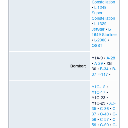
Constellation
•
L-1249
Super
Constellation
•
L-1329
JetStar
•
L-
1649 Starliner
•
L-2000
•
QSST
Y1A-9
•
A-28
•
A-29
•
XB-
Bomber:
30
•
B-34
•
B-
37
F-117
•
Y1C-12
•
Y1C-17
•
Y1C-23
•
Y1C-25
•
XC-
35
•
C-36
•
C-
37
•
C-40
•
C-
56
•
C-57
•
C-
59
•
C-60
•
C-