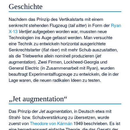
Geschichte
Nachdem das Prinzip des Vertikalstarts mit einem
senkrecht stehenden Flugzeug (
tail sitter
) in Form der
Ryan
X-13
Vertijet
aufgegeben worden war, mussten neue
Technologien ins Auge gefasst werden. Man versuchte
eine Technik zu entwickeln horizontal ausgerichtete
Senkrechtstarter (
flat riser
) mit mehr Schub auszustatten,
als die Triebwerke allein nominell produzieren (
jet
augmentation
). Zwei Firmen, Lockheed-Georgia und
General Electric (in Zusammenarbeit mit Ryan), wurden
beauftragt Experimentalflugzeuge zu entwickeln, die in der
Lage waren, die neuen radikalen Ideen zu testen.
„Jet augmentation“
Das Prinzip der
Jet augmentation
, in Deutsch etwa mit
Strahl- bzw. Schubverstärkung zu übersetzen, wurde
zuerst von
Theodore von Kármán
1949 beschrieben. Es ist
eine bemerkenswert einfache Theorie, die das Gesetz der