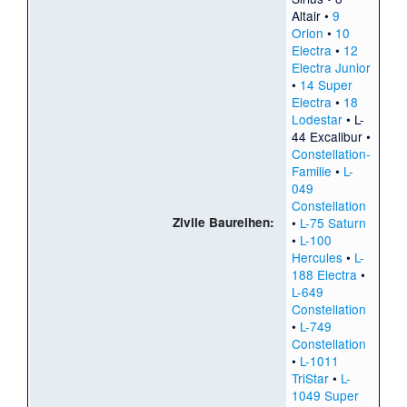
Altair
•
9
Orion
•
10
Electra
•
12
Electra Junior
•
14 Super
Electra
•
18
Lodestar
•
L-
44 Excalibur
•
Constellation-
Familie
•
L-
049
Constellation
Zivile Baureihen:
•
L-75 Saturn
•
L-100
Hercules
•
L-
188 Electra
•
L-649
Constellation
•
L-749
Constellation
•
L-1011
TriStar
•
L-
1049 Super