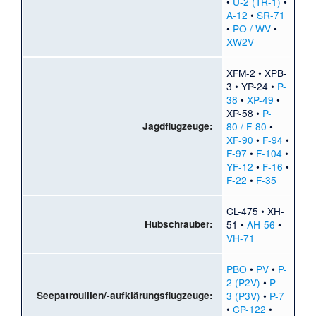
•
U-2 (TR-1)
•
A-12
•
SR-71
•
PO / WV
•
XW2V
XFM-2
•
XPB-
3
•
YP-24
•
P-
38
•
XP-49
•
XP-58
•
P-
Jagdflugzeuge:
80 / F-80
•
XF-90
•
F-94
•
F-97
•
F-104
•
YF-12
•
F-16
•
F-22
•
F-35
CL-475
•
XH-
Hubschrauber:
51
•
AH-56
•
VH-71
PBO
•
PV
•
P-
2 (P2V)
•
P-
Seepatrouillen/-aufklärungsflugzeuge:
3 (P3V)
•
P-7
•
CP-122
•