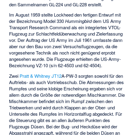
den Sammelnamen GL-224 und GL-228 erstellt.
Im August 1959 stellte Lockheed den fertigen Entwurf mit
der Bezeichnung Model 330
Hummingbird
dem
US Army
Transport Research Command
als ein integriertes VTOL-
Flugzeug zur Schlachtfeldüberwachung und Zielerfassung
vor. Der Auftrag der US Army im Juli 1961 umfasste dann
aber nur den Bau von zwei Versuchsflugzeugen, da die
vorgesehene Technik als noch nicht genügend erprobt
angesehen wurde. Die Flugzeuge erhielten die US-Army-
Bezeichnung VZ-10 (s/n 62-4503 und 62-4504).
Zwei
Pratt & Whitney JT12
A-PW-3 sorgten sowohl für den
Auftriebs- als auch Vortriebsschub. Die Abmessungen des
Rumpfes und seine klobige Erscheinung ergaben sich vor
allem durch die Größe der notwendigen Mischkammer. Die
Mischkammer befindet sich im Rumpf zwischen den
Triebwerken und wird durch Klappen an der Ober- und
Unterseite des Rumpfes im Horizontalflug abgedeckt. Für
die Steuerung gibt es an allen äußeren Punkten des
Flugzeugs Düsen. Bei der Bug- und Heckdüse wird der
Abgasstrahl angezapft, während für die beiden Düsen an