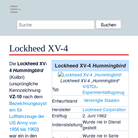
Lockheed XV-4
Die
Lockheed XV-
Lockheed XV-4
Hummingbird
4
Hummingbird
(Kolibri)
Lockheed XV-4 „Hummingbird“
(ursprüngliche
V/STOL
-
Typ
Kennzeichnung
Experimentalflugzeug
VZ-10
nach dem
Vereinigte Staaten
Entwurfsland
Bezeichnungssyst
em für
Hersteller
Lockheed Corporation
Erstflug
2. Juni 1962
Luftfahrzeuge der
Wurde nie in Dienst
US Army von
Indienststellung
gestellt
1956 bis 1962
)
war ein in den
Wurde nie in Serie