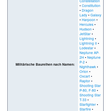
Constellation
•
Constitution
•
Dragon
Lady
•
Galaxy
•
Harpoon
•
Hercules
•
Hudson
•
JetStar
•
Lightning
•
Lightning II
•
Lodestar
•
Neptune AP-
2H
•
Neptune
P-2
•
Militärische Baureihen nach Namen:
Nighthawk
•
Orion
•
Oxcart
•
Raptor
•
Shooting Star
P-80, F-80
•
Shooting Star
T-33
•
Starfighter
•
Starfire
•