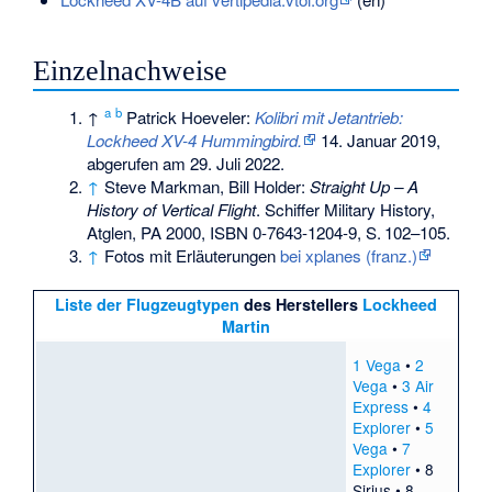
Einzelnachweise
a
b
↑
Patrick Hoeveler:
Kolibri mit Jetantrieb:
Lockheed XV-4 Hummingbird.
14. Januar 2019,
abgerufen am 29. Juli 2022
.
↑
Steve Markman, Bill Holder:
Straight Up – A
History of Vertical Flight
. Schiffer Military History,
Atglen, PA 2000,
ISBN 0-7643-1204-9
,
S.
102–105
.
↑
Fotos mit Erläuterungen
bei xplanes (franz.)
Liste der Flugzeugtypen
des Herstellers
Lockheed
Martin
1 Vega
•
2
Vega
•
3 Air
Express
•
4
Explorer
•
5
Vega
•
7
Explorer
•
8
Sirius
•
8