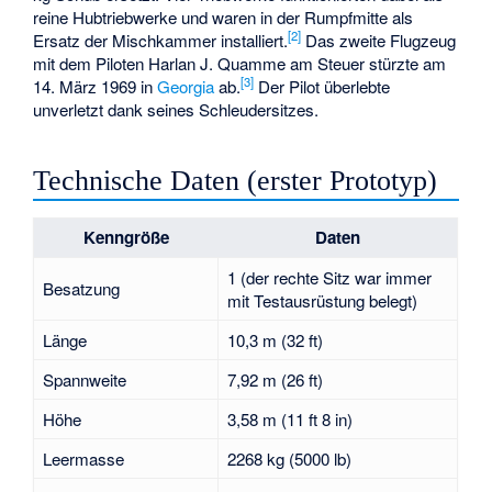
reine
Hubtriebwerke
und waren in der Rumpfmitte als
[
2
]
Ersatz der Mischkammer installiert.
Das zweite Flugzeug
mit dem Piloten Harlan J. Quamme am Steuer stürzte am
[
3
]
14. März 1969 in
Georgia
ab.
Der Pilot überlebte
unverletzt dank seines Schleudersitzes.
Technische Daten (erster Prototyp)
Kenngröße
Daten
1 (der rechte Sitz war immer
Besatzung
mit Testausrüstung belegt)
Länge
10,3 m (32 ft)
Spannweite
7,92 m (26 ft)
Höhe
3,58 m (11 ft 8 in)
Leermasse
2268 kg (5000 lb)