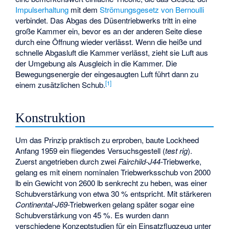
Impulserhaltung
mit dem
Strömungsgesetz von Bernoulli
verbindet. Das Abgas des Düsentriebwerks tritt in eine
große Kammer ein, bevor es an der anderen Seite diese
durch eine Öffnung wieder verlässt. Wenn die heiße und
schnelle Abgasluft die Kammer verlässt, zieht sie Luft aus
der Umgebung als Ausgleich in die Kammer. Die
Bewegungsenergie der eingesaugten Luft führt dann zu
[
1
]
einem zusätzlichen Schub.
Konstruktion
Um das Prinzip praktisch zu erproben, baute Lockheed
Anfang 1959 ein fliegendes Versuchsgestell (
test rig
).
Zuerst angetrieben durch zwei
Fairchild-J44
-Triebwerke,
gelang es mit einem nominalen Triebwerksschub von 2000
lb ein Gewicht von 2600 lb senkrecht zu heben, was einer
Schubverstärkung von etwa 30 % entspricht. Mit stärkeren
Continental-J69
-Triebwerken gelang später sogar eine
Schubverstärkung von 45 %. Es wurden dann
verschiedene Konzeptstudien für ein Einsatzflugzeug unter