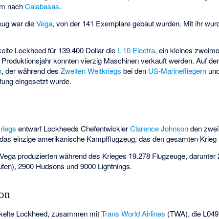
 um nach
Calabasas
.
zeug war die
Vega
, von der 141 Exemplare gebaut wurden. Mit ihr wur
elte Lockheed für 139.400 Dollar die
L-10 Electra
, ein kleines zweimo
 Produktionsjahr konnten vierzig Maschinen verkauft werden. Auf der
n
, der während des
Zweiten Weltkriegs
bei den
US-Marinefliegern
und
ung eingesetzt wurde.
riegs
entwarf Lockheeds Chefentwickler
Clarence Johnson
den zwei
 das einzige amerikanische Kampfflugzeug, das den gesamten Krieg 
Vega
produzierten während des Krieges 19.278 Flugzeuge, darunter
uten), 2900 Hudsons und 9000 Lightnings.
ion
ckelte Lockheed, zusammen mit
Trans World Airlines
(TWA), die L04