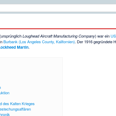
(ursprünglich
Loughead Aircraft Manufacturing Company
) war ein
US
in
Burbank (Los Angeles County, Kalifornien)
. Der 1916 gegründete H
Lockheed Martin
.
n
uktion
d des Kalten Krieges
estechungsaffären
hronik