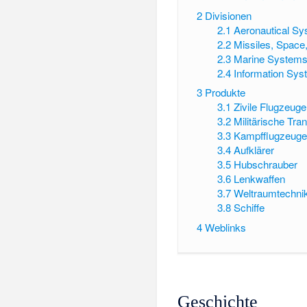
2
Divisionen
2.1
Aeronautical S
2.2
Missiles, Space
2.3
Marine System
2.4
Information Sy
3
Produkte
3.1
Zivile Flugzeuge
3.2
Militärische Tra
3.3
Kampfflugzeug
3.4
Aufklärer
3.5
Hubschrauber
3.6
Lenkwaffen
3.7
Weltraumtechni
3.8
Schiffe
4
Weblinks
Geschichte