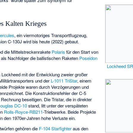
orks“ wurde später zum Synonym für
s Kalten Krieges
ercules
, ein viermotoriges Transportflugzeug,
sion C-130J wird bis heute (2022) gebaut.
d die Mittelstreckenrakete
Polaris
für den Start von
 als Nachfolger die ballistischen Raketen
Poseidon
Lockheed SR
 Lockheed mit der Entwicklung zweier großer
Militärtransporters und der
L-1011 TriStar
, einem
Beide Projekte waren durch Verzögerungen und
nnzeichnet. Die Konstruktionsfehler der C-5
echnung beseitigen. Die Tristar, die in direkter
Douglas DC-10
stand, litt unter der verspäteten
en
Rolls-Royce-RB211
-Triebwerke. Beide Projekte
 den 1970er-Jahren hohe Verluste ein.
twürfen gehören die
F-104 Starfighter
aus den