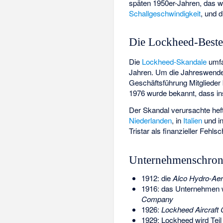
späten 1950er-Jahren, das we
Schallgeschwindigkeit
, und 
Die Lockheed-Beste
Die
Lockheed-Skandale
umfa
Jahren. Um die Jahreswende
Geschäftsführung Mitglieder 
1976 wurde bekannt, dass in
Der Skandal verursachte hef
Niederlanden
, in
Italien
und i
Tristar als finanzieller Fehls
Unternehmenschron
1912: die
Alco Hydro-Ae
1916: das Unternehmen 
Company
1926:
Lockheed Aircraf
1929: Lockheed wird Teil d