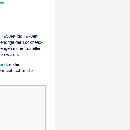
les
 1950er- bis 1970er-
ehörige der Lockheed-
eugen sicherzustellen.
den waren.
land
, in den
em sich schon die