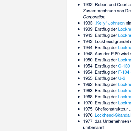
1932: Robert und Courtl
Zusammenbruch von Detr
Corporation
1933:
„Kelly“ Johnson
nim
1939: Erstflug der
Lockh
1943: Erstflug der
Lockhe
1943: Lockheed gründet i
1944: Erstflug der
Lockh
1948: Aus der P-80 wird
1950: Erstflug der
Lockhe
1954: Erstflug der
C-130 
1954: Erstflug der
F-104 
1955: Erstflug der
U-2
1962: Erstflug der
Lockh
1963: Erstflug der
Lockh
1968: Erstflug der
Lockh
1970: Erstflug der
Lockh
1975: Chefkonstrukteur „
1976:
Lockheed-Skandal
1977: das Unternehmen wi
umbenannt