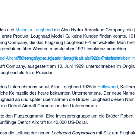
llan
und
Malcolm Loughead
die
Alco Hydro-Aeroplane Company
, die
 erste Produkt,
Loughead Modell G
, keine Kunden finden konnte. 19
uring Company
, die das Flugzeug
Loughead F-1
entwickelte. Man hiel
zprodukten über Wasser, musste aber 1921 Insolvenz anmelden.
raft Company, ausgestellt am 10. Juni 1929, unterschrieben im Origi
Loughead als Vize-Präsident
s Unternehmens schuf Allan Loughead 1926 in
Hollywood
, Kalifor
ntliche Keimzelle des heute bekannten Unternehmens. Der neue Name l
ghead ab und später übernahmen die Brüder Loughead diesen Nam
 die
Detroit Aircraft Corporation
das Unternehmen.
rte den Flugzeugmarkt. Eine Investorengruppe um die Brüder Robert
fähige Detroit Aircraft für 40.000 US-Dollar.
oss die Leitung der neuen
Lockheed Corporation
mit Sitz am Flugha