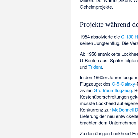
Mitteln. Der Name „Skunk W
Geheimprojekte.
Projekte während de
1954 absolvierte die
C-130 H
seinen Jungfernflug. Die Ver
Ab 1956 entwickelte Lockhee
U-Booten aus. Später folgten
und
Trident
.
In den 1960er-Jahren begann
Flugzeuge: des
C-5-Galaxy
-
zivilen
Großraumflugzeug
. 
Kostenüberschreitungen geke
musste Lockheed auf eigene R
Konkurrenz zur
McDonnell 
Lieferung der neu entwickelt
brachten dem Unternehmen in
Zu den übrigen Lockheed-En