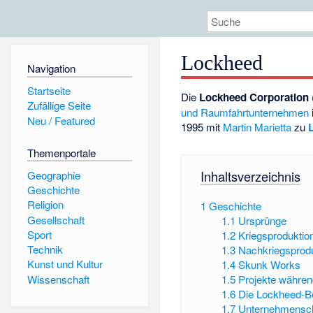
Lockheed
Navigation
Startseite
Die
Lockheed Corporation
Zufällige Seite
und Raumfahrtunternehmen
Neu / Featured
1995 mit
Martin Marietta
zu
Themenportale
Inhaltsverzeichnis
Geographie
Geschichte
Religion
1
Geschichte
Gesellschaft
1.1
Ursprünge
Sport
1.2
Kriegsproduktio
Technik
1.3
Nachkriegsprod
Kunst und Kultur
1.4
Skunk Works
Wissenschaft
1.5
Projekte währen
1.6
Die Lockheed-B
1.7
Unternehmensc