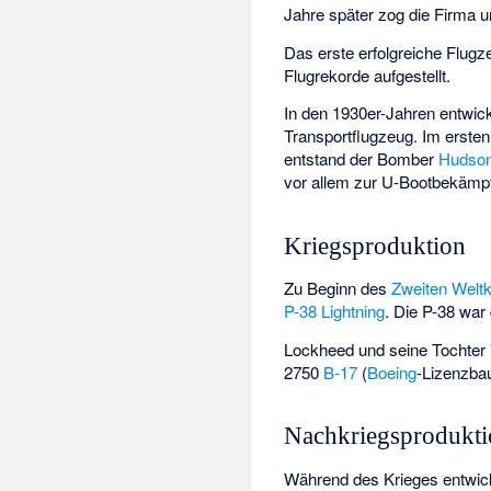
Jahre später zog die Firma
Das erste erfolgreiche Flug
Flugrekorde aufgestellt.
In den 1930er-Jahren entwick
Transportflugzeug. Im ersten
entstand der Bomber
Hudso
vor allem zur U-Bootbekämpf
Kriegsproduktion
Zu Beginn des
Zweiten Weltk
P-38 Lightning
. Die P-38 war
Lockheed und seine Tochter
2750
B-17
(
Boeing
-Lizenzba
Nachkriegsprodukt
Während des Krieges entwi