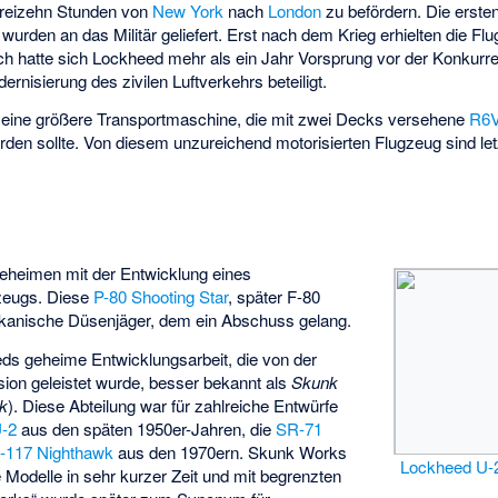
dreizehn Stunden von
New York
nach
London
zu befördern. Die erste
 wurden an das Militär geliefert. Erst nach dem Krieg erhielten die Flu
ch hatte sich Lockheed mehr als ein Jahr Vorsprung vor der Konkurr
rnisierung des zivilen Luftverkehrs beteiligt.
 eine größere Transportmaschine, die mit zwei Decks versehene
R6V
erden sollte. Von diesem unzureichend motorisierten Flugzeug sind let
heimen mit der Entwicklung eines
gzeugs. Diese
P-80 Shooting Star
, später F-80
ikanische Düsenjäger, dem ein Abschuss gelang.
ds geheime Entwicklungsarbeit, die von der
sion
geleistet wurde, besser bekannt als
Skunk
rk
). Diese Abteilung war für zahlreiche Entwürfe
-2
aus den späten 1950er-Jahren, die
SR-71
-117 Nighthawk
aus den 1970ern. Skunk Works
Lockheed U-
e Modelle in sehr kurzer Zeit und mit begrenzten