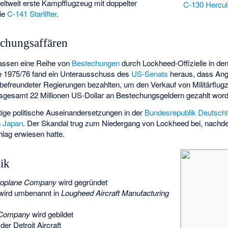
ltweit erste Kampfflugzeug mit doppelter
C-130 Hercu
die
C-141 Starlifter
.
chungsaffären
ssen eine Reihe von
Bestechungen
durch Lockheed-Offizielle in den
 1975/76 fand ein Unterausschuss des
US-Senats
heraus, dass Ang
befreundeter Regierungen bezahlten, um den Verkauf von Militärflugz
sgesamt 22 Millionen US-Dollar an Bestechungsgeldern gezahlt wor
tige politische Auseinandersetzungen in der
Bundesrepublik Deutsch
n
Japan
. Der Skandal trug zum Niedergang von Lockheed bei, nachd
chlag erwiesen hatte.
ik
roplane Company
wird gegründet
wird umbenannt in
Lougheed Aircraft Manufacturing
t Company
wird gebildet
er Detroit Aircraft