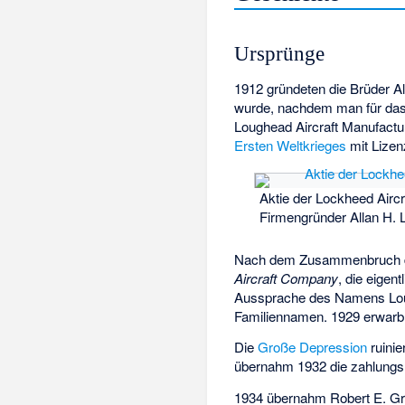
Ursprünge
1912 gründeten die Brüder
A
wurde, nachdem man für das
Loughead Aircraft Manufact
Ersten Weltkrieges
mit Lizen
Aktie der Lockheed Airc
Firmengründer Allan H. 
Nach dem Zusammenbruch de
Aircraft Company
, die eige
Aussprache des Namens Lou
Familiennamen. 1929 erwarb
Die
Große Depression
ruinie
übernahm 1932 die zahlungsun
1934 übernahm Robert E. Gr