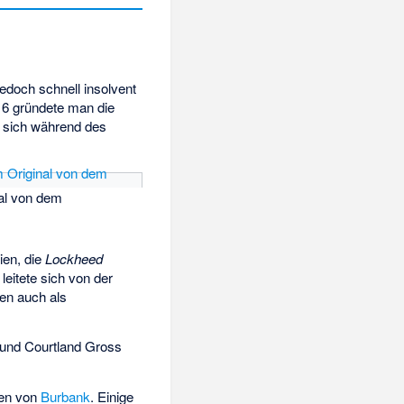
 jedoch schnell insolvent
16 gründete man die
t sich während des
nal von dem
nien, die
Lockheed
eitete sich von der
en auch als
 und Courtland Gross
fen von
Burbank
. Einige