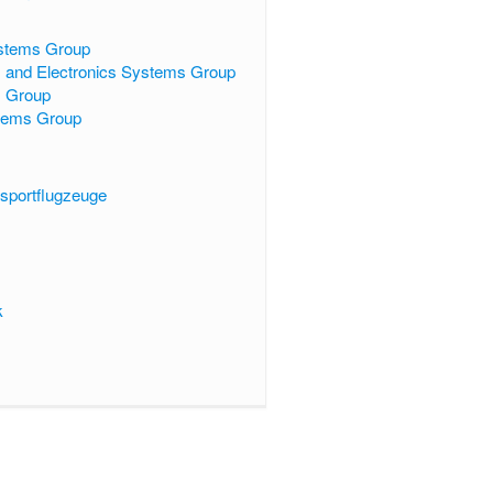
ystems Group
, and Electronics Systems Group
s Group
stems Group
nsportflugzeuge
e
k