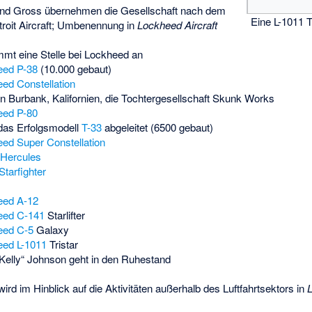
and Gross übernehmen die Gesellschaft nach dem
Eine L-1011 T
oit Aircraft; Umbenennung in
Lockheed Aircraft
mt eine Stelle bei Lockheed an
eed P-38
(10.000 gebaut)
ed Constellation
n Burbank, Kalifornien, die Tochtergesellschaft Skunk Works
eed P-80
 das Erfolgsmodell
T-33
abgeleitet (6500 gebaut)
ed Super Constellation
Hercules
Starfighter
eed A-12
eed C-141
Starlifter
eed C-5
Galaxy
eed L-1011
Tristar
Kelly“ Johnson geht in den Ruhestand
rd im Hinblick auf die Aktivitäten außerhalb des Luftfahrtsektors in
L