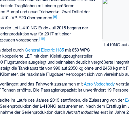
rbeitete Tragflächen mit einem größeren
en Rumpf und neue Triebwerke. Zwei Drittel der
[
9
]
r L-410UVP-E20 übernommen.
yps der Let L-410 NG Ende Juli 2015 begann der
erienproduktion war für 2017 mit einer
[
10
]
ugzeugen vorgesehen.
L-410NG auf
 dabei durch
General Electric H85
mit 850 WPS
n kooperierte LET mit dem Kleinflugzeughersteller
00 Flugstunden ausgelegt und beinhalten deutlich vergrößerte
Integra
steigt die Tankkapazität von 990 auf 2050 kg ohne und 2450 kg mit F
Kilometer, die maximale Flugdauer verdoppelt sich von viereinhalb a
e verlängert und das Fahrwerk zusammen mit
Aero Vodochody
verstär
Tonnen erhöhte. Die Passagierkapazität ist unverändert 19 Persone
sollte im Laufe des Jahres 2013 stattfinden, die Zulassung von der
E
 Serienproduktion der L-410NG aufzunehmen. Nach dem Erstflug im Ju
nahme der Serienproduktion durch
Aircraft Industries
erst im Jahre 