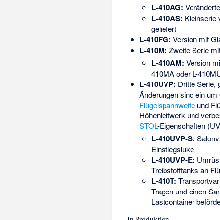
L-410AG:
Veränderte 
L-410AS:
Kleinserie 
geliefert
L-410FG:
Version mit Gl
L-410M:
Zweite Serie mi
L-410AM:
Version mi
410MA oder L-410MU
L-410UVP:
Dritte Serie,
Änderungen sind ein um 
Flügelspannweite
und Flü
Höhenleitwerk und verbe
STOL
-Eigenschaften (UV
L-410UVP-S:
Salonva
Einstiegsluke
L-410UVP-E:
Umrüstu
Treibstofftanks an Fl
L-410T:
Transportvari
Tragen und einen Sani
Lastcontainer beförde
In Produktion