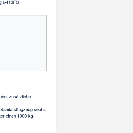
g L-410FG
ube, zusätzliche
s
Sanitätsflugzeug
sechs
ter einen 1000-kg-