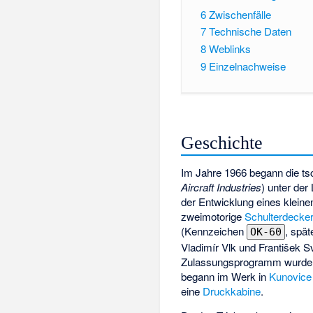
6
Zwischenfälle
7
Technische Daten
8
Weblinks
9
Einzelnachweise
Geschichte
Im Jahre 1966 begann die t
Aircraft Industries
) unter de
der Entwicklung eines kleine
zweimotorige
Schulterdecke
(Kennzeichen
, spä
OK-60
Vladimír Vlk und František 
Zulassungsprogramm wurde 
begann im Werk in
Kunovice
eine
Druckkabine
.