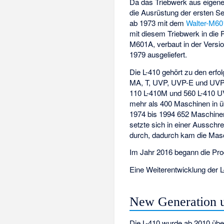
Da das Triebwerk aus eigener 
die Ausrüstung der ersten Se
ab 1973 mit dem
Walter-M60
mit diesem Triebwerk in die 
M601A, verbaut in der Versi
1979 ausgeliefert.
Die L-410 gehört zu den erfo
MA, T, UVP, UVP-E und UVP-
110 L-410M und 560 L-410 U
mehr als 400 Maschinen in ü
1974 bis 1994 652 Maschinen
setzte sich in einer Aussch
durch, dadurch kam die Masc
Im Jahr 2016 begann die Pro
Eine Weiterentwicklung der 
New Generation
Die L-410 wurde ab 2010 über