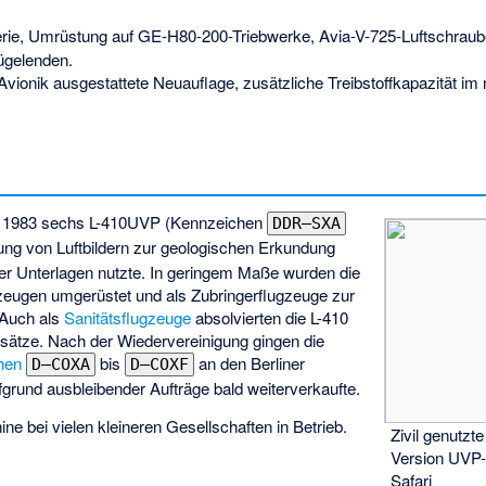
erie, Umrüstung auf GE-H80-200-Triebwerke, Avia-V-725-Luftschraube
lügelenden.
vionik ausgestattete Neuauflage, zusätzliche Treibstoffkapazität im
d 1983 sechs L-410UVP (Kennzeichen
DDR–SXA
ellung von Luftbildern zur geologischen Erkundung
her Unterlagen nutzte. In geringem Maße wurden die
zeugen umgerüstet und als Zubringerflugzeuge zur
 Auch als
Sanitätsflugzeuge
absolvierten die L-410
nsätze. Nach der Wiedervereinigung gingen die
hen
bis
an den
Berliner
D–COXA
D–COXF
fgrund ausbleibender Aufträge bald weiterverkaufte.
ne bei vielen kleineren Gesellschaften in Betrieb.
Zivil genutzte
Version UVP
Safari