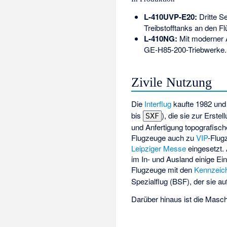
L-410UVP-E20:
Dritte S
Treibstofftanks an den F
L-410NG:
Mit moderner A
GE-H85-200-Triebwerke.
Zivile Nutzung
Die
Interflug
kaufte 1982 un
bis
), die sie zur Erst
SXF
und Anfertigung topografisc
Flugzeuge auch zu
VIP
-Flug
Leipziger Messe
eingesetzt.
im In- und Ausland einige Ei
Flugzeuge mit den
Kennzeic
Spezialflug
(BSF), der sie au
Darüber hinaus ist die Maschi