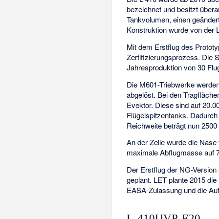
bezeichnet und besitzt übera
Tankvolumen, einen geändert
Konstruktion wurde von de
Mit dem Erstflug des Protot
Zertifizierungsprozess. Die S
Jahresproduktion von 30 Fl
Die M601-Triebwerke werden
abgelöst. Bei den Tragfläche
Evektor. Diese sind auf 20.0
Flügelspitzentanks. Dadurch 
Reichweite beträgt nun 2500 
An der Zelle wurde die Nas
maximale Abflugmasse auf 7 
Der Erstflug der NG-Version 
geplant. LET plante 2015 die
EASA-Zulassung und die Auf
L-410UVP-E20