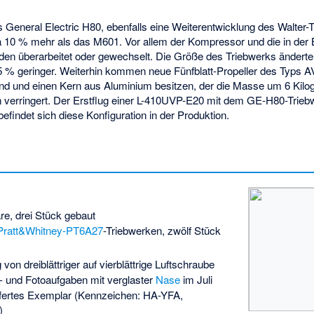
 General Electric H80, ebenfalls eine Weiterentwicklung des Walter-
wa 10 % mehr als das M601. Vor allem der Kompressor und die in d
en überarbeitet oder gewechselt. Die Größe des Triebwerks änderte 
 5 % geringer. Weiterhin kommen neue Fünfblatt-Propeller des Typs A
 sind und einen Kern aus Aluminium besitzen, der die Masse um 6 Ki
ern verringert. Der Erstflug einer L-410UVP-E20 mit dem GE-H80-Tri
befindet sich diese Konfiguration in der Produktion.
e, drei Stück gebaut
Pratt&Whitney-PT6A27
-Triebwerken, zwölf Stück
on dreiblättriger auf vierblättrige Luftschraube
- und Fotoaufgaben mit verglaster
Nase
im Juli
efertes Exemplar (Kennzeichen: HA-YFA,
)