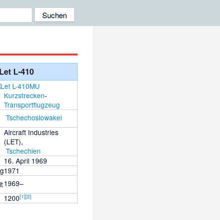
Let L-410
Kurzstrecken
-
Transportflugzeug
Tschechoslowakei
Aircraft Industries
(LET)
,
Tschechien
16. April 1969
ng
1971
1969–
t
[
1
]
[
2
]
1200