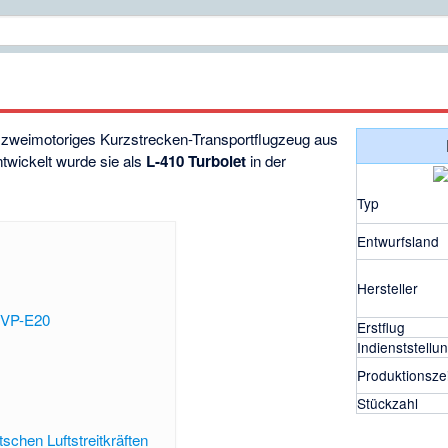
es zweimotoriges Kurzstrecken-Transportflugzeug aus
twickelt wurde sie als
L-410 Turbolet
in der
Typ
Entwurfsland
Hersteller
UVP-E20
Erstflug
Indienststellu
Produktionszei
Stückzahl
schen Luftstreitkräften