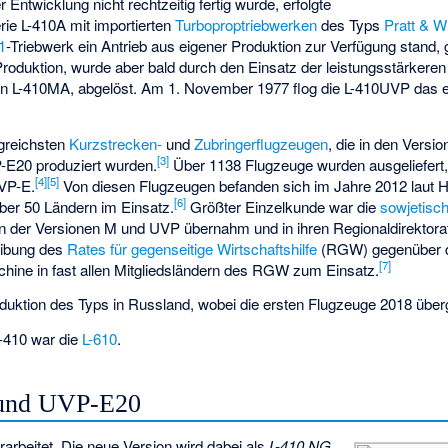
Entwicklung nicht rechtzeitig fertig wurde, erfolgte
rie L-410A mit importierten
Turboproptriebwerken
des Typs
Pratt & 
1
-Triebwerk ein Antrieb aus eigener Produktion zur Verfügung stand, 
Produktion, wurde aber bald durch den Einsatz der leistungsstärkere
on L-410MA, abgelöst. Am 1. November 1977 flog die L-410UVP das 
lgreichsten
Kurzstrecken-
und
Zubringerflugzeugen
, die in den Versi
[
3
]
E20 produziert wurden.
Über 1138 Flugzeuge wurden ausgeliefert,
[
4
]
[
5
]
VP-E.
Von diesen Flugzeugen befanden sich im Jahre 2012 laut H
[
6
]
ber 50 Ländern im Einsatz.
Größter Einzelkunde war die
sowjetisc
 der Versionen M und UVP übernahm und in ihren Regionaldirektorat
reibung des
Rates für gegenseitige Wirtschaftshilfe
(RGW) gegenüber 
[
7
]
hine in fast allen Mitgliedsländern des RGW zum Einsatz.
duktion des Typs in Russland, wobei die ersten Flugzeuge 2018 übe
L-410 war die
L-610
.
 und UVP-E20
arbeitet. Die neue Version wird dabei als
L-410 NG