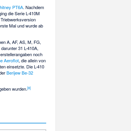
Whitney PT6A
. Nachdem
ging die Serie L-410M
n Triebwerksversion
erste Mal und wurde ab
onen A, AF, AS, M, FG,
 darunter 31 L-410A,
erstellerangaben noch
he
Aeroflot
, die allein von
en einsetzte. Die L-410
der
Berijew Be-32
[
8
]
rgeben wurden.