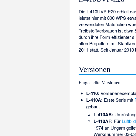
Die L-410UVP-E20 erhielt das
leistet hier mit 800 WPS et
verwendeten Materialien wurd
Treibstoffverbrauch ist etwa
durch ihre Form effizienter
alten Propellern mit Stahlk
2011 statt. Seit Januar 2013 
Versionen
Eingestellte Versionen
L-410:
Vorserienexemplar
L-410A:
Erste Serie mit
gebaut
L-410AB:
Umrüstung v
L-410AF:
Für
Luftbild
1974 an Ungarn geli
Werksnummer 03-03