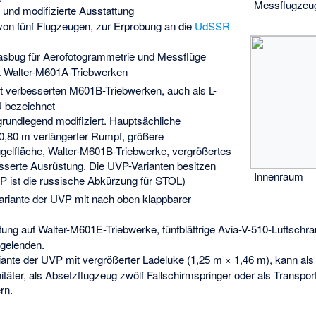
Messflugzeu
und modifizierte Ausstattung
von fünf Flugzeugen, zur Erprobung an die
UdSSR
asbug für
Aerofotogrammetrie
und
Messflüge
t Walter-M601A-Triebwerken
t verbesserten M601B-Triebwerken, auch als L-
 bezeichnet
 grundlegend modifiziert. Hauptsächliche
0,80 m verlängerter Rumpf, größere
gelfläche, Walter-M601B-Triebwerke, vergrößertes
sserte Ausrüstung. Die UVP-Varianten besitzen
Innenraum
P ist die russische Abkürzung für STOL)
riante der UVP mit nach oben klappbarer
ng auf Walter-M601E-Triebwerke, fünfblättrige Avia-V-510-Luftschra
ügelenden.
ante der UVP mit vergrößerter Ladeluke (1,25 m × 1,46 m), kann al
täter, als Absetzflugzeug zwölf Fallschirmspringer oder als Transpor
rn.