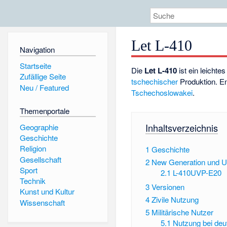
Let L-410
Navigation
Startseite
Die
Let L-410
ist ein leicht
Zufällige Seite
tschechischer
Produktion. En
Neu / Featured
Tschechoslowakei
.
Themenportale
Inhaltsverzeichnis
Geographie
Geschichte
Religion
1
Geschichte
Gesellschaft
2
New Generation und 
Sport
2.1
L-410UVP-E20
Technik
3
Versionen
Kunst und Kultur
4
Zivile Nutzung
Wissenschaft
5
Militärische Nutzer
5.1
Nutzung bei deut