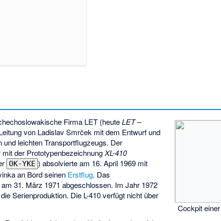
schechoslowakische Firma
LET
(heute
LET –
r Leitung von Ladislav Smrček mit dem Entwurf und
n und leichten Transportflugzeugs. Der
r
mit der Prototypenbezeichnung
XL-410
ter
) absolvierte am 16. April 1969 mit
OK-YKE
Svinka an Bord seinen
Erstflug
. Das
am 31. März 1971 abgeschlossen. Im Jahr 1972
die Serienproduktion. Die L-410 verfügt nicht über
Cockpit einer