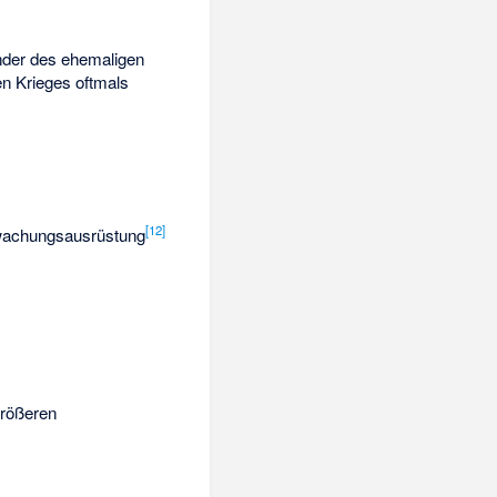
änder des ehemaligen
n Krieges oftmals
[
12
]
rwachungsausrüstung
größeren