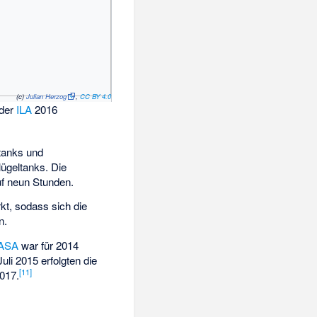
(c)
Julian Herzog
,
CC BY 4.0
 der
ILA
2016
ltanks
und
lügeltanks. Die
uf neun Stunden.
kt, sodass sich die
n.
ASA
war für 2014
li 2015 erfolgten die
[
11
]
2017.