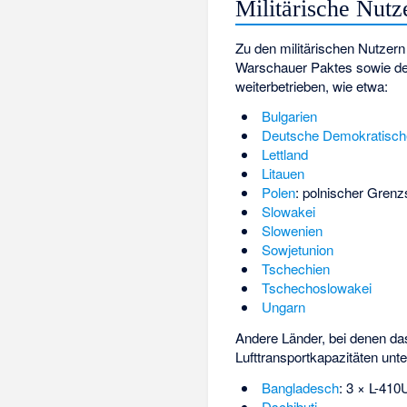
Militärische Nutz
Zu den militärischen Nutzern
Warschauer Paktes sowie der
weiterbetrieben, wie etwa:
Bulgarien
Deutsche Demokratisch
Lettland
Litauen
Polen
: polnischer Gren
Slowakei
Slowenien
Sowjetunion
Tschechien
Tschechoslowakei
Ungarn
Andere Länder, bei denen das
Lufttransportkapazitäten unt
Bangladesch
: 3 × L-41
Dschibuti