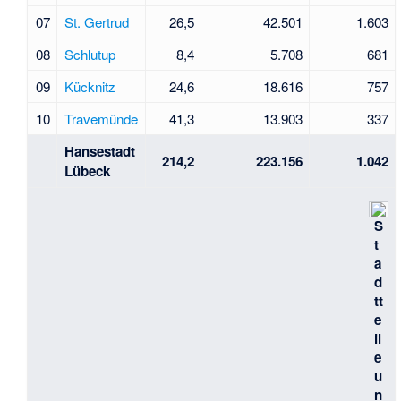
07
St. Gertrud
26,5
42.501
1.603
08
Schlutup
8,4
5.708
681
09
Kücknitz
24,6
18.616
757
10
Travemünde
41,3
13.903
337
Hansestadt
214,2
223.156
1.042
Lübeck
S
t
a
d
tt
e
il
e
u
n