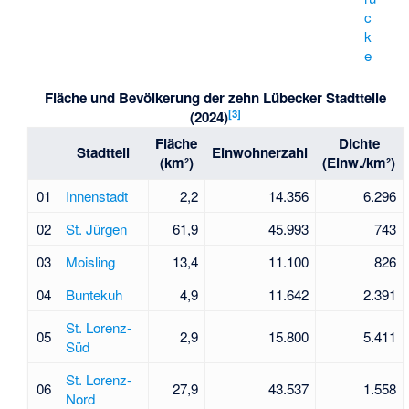
c
k
e
Fläche und Bevölkerung der zehn Lübecker Stadtteile
[
3
]
(2024)
Fläche
Dichte
Stadtteil
Einwohnerzahl
(km²)
(Einw./km²)
01
Innenstadt
2,2
14.356
6.296
02
St. Jürgen
61,9
45.993
743
03
Moisling
13,4
11.100
826
04
Buntekuh
4,9
11.642
2.391
St. Lorenz-
05
2,9
15.800
5.411
Süd
St. Lorenz-
06
27,9
43.537
1.558
Nord