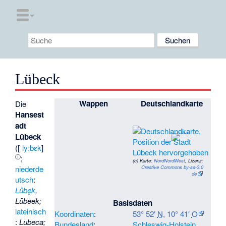
Lübeck
Wappen
Deutschlandkarte
Die
Hansest
adt
Lübeck
(
[
ˈlyːbɛk
]
ⓘ
;
(c)
Karte:
NordNordWest
, Lizenz:
niederde
Creative Commons by-sa-3.0
de
utsch
:
Lübęk
,
Lübeek;
Basisdaten
lateinisch
Koordinaten
:
53° 52′
N
,
10° 41′
O
:
Lubeca
;
Bundesland
:
Schleswig-Holstein