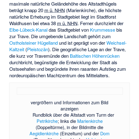
maximale natürliche Geländehöhe des Altstadthügels
beträgt knapp
20
m ü. NHN
(Marienkirche), die höchste
natürliche Erhebung im Stadtgebiet liegt im Stadtforst
Waldhusen bei etwa
38
m ü. NHN
. Ferner durchzieht der
Elbe-Lübeck-Kanal
das Stadtgebiet von
Krummesse
bis
zur Trave. Die umgebende Landschaft gehört zum
Ostholsteiner Hügelland
und ist geprägt von der
Weichsel-
Kaltzeit
(
Pleistozän
). Die geografische Lage an der Trave,
die kurz vor Travemünde den
Baltischen Höhenrücken
durchbricht, begünstigte die Entwicklung der Stadt als
Ostseehafen und begründete ihren rasanten Aufstieg zum
nordeuropäischen Machtzentrum des Mittelalters.
vergrößern und Informationen zum Bild
anzeigen
Rundblick über die Altstadt vom Turm der
Petrikirche
; links die
Marienkirche
(Doppeltürme), in der Bildmitte die
Aegidienkirche
(Einzeltum) und der
Dom