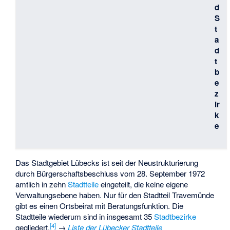
d
S
t
a
d
t
b
e
z
ir
k
e
Das Stadtgebiet Lübecks ist seit der Neustrukturierung
durch Bürgerschaftsbeschluss vom 28. September 1972
amtlich in zehn
Stadtteile
eingeteilt, die keine eigene
Verwaltungsebene haben. Nur für den Stadtteil Travemünde
gibt es einen Ortsbeirat mit Beratungsfunktion. Die
Stadtteile wiederum sind in insgesamt 35
Stadtbezirke
[
4
]
gegliedert.
→
Liste der Lübecker Stadtteile