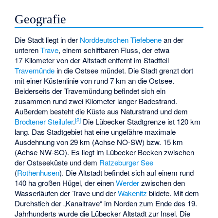
Geografie
Die Stadt liegt in der
Norddeutschen Tiefebene
an der
unteren
Trave
, einem schiffbaren Fluss, der etwa
17 Kilometer von der Altstadt entfernt im Stadtteil
Travemünde
in die Ostsee mündet. Die Stadt grenzt dort
mit einer Küstenlinie von rund 7 km an die Ostsee.
Beiderseits der Travemündung befindet sich ein
zusammen rund zwei Kilometer langer Badestrand.
Außerdem besteht die Küste aus Naturstrand und dem
[
2
]
Brodtener Steilufer
.
Die Lübecker Stadtgrenze ist 120 km
lang. Das Stadtgebiet hat eine ungefähre maximale
Ausdehnung von 29 km (Achse NO-SW) bzw. 15 km
(Achse NW-SO). Es liegt im
Lübecker Becken
zwischen
der Ostseeküste und dem
Ratzeburger See
(
Rothenhusen
). Die Altstadt befindet sich auf einem rund
140 ha großen Hügel, der einen
Werder
zwischen den
Wasserläufen der Trave und der
Wakenitz
bildete. Mit dem
Durchstich der „Kanaltrave“ im Norden zum Ende des 19.
Jahrhunderts wurde die Lübecker Altstadt zur Insel. Die