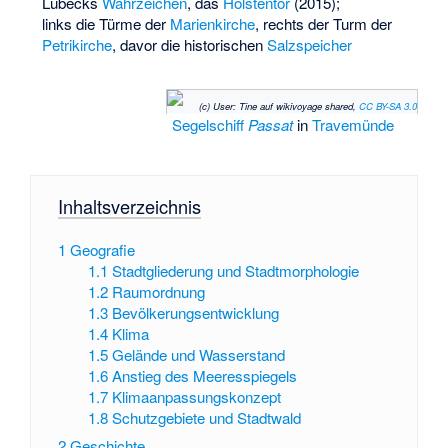
Lübecks
Wahrzeichen
, das
Holstentor
(2015);
links die Türme der
Marienkirche
, rechts der Turm der
Petrikirche
, davor die historischen
Salzspeicher
(c) User: Tine auf wikivoyage shared,
CC BY-SA 3.0
Segelschiff
Passat
in
Travemünde
Inhaltsverzeichnis
1
Geografie
1.1
Stadtgliederung und Stadtmorphologie
1.2
Raumordnung
1.3
Bevölkerungsentwicklung
1.4
Klima
1.5
Gelände und Wasserstand
1.6
Anstieg des Meeresspiegels
1.7
Klimaanpassungskonzept
1.8
Schutzgebiete und Stadtwald
2
Geschichte