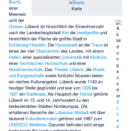
Bucht
,
einer
Karte
Meeresb
ucht der
Ostsee
. Lübeck ist hinsichtlich der Einwohnerzahl
A
nach der Landeshauptstadt
Kiel
die
zweitgrößte
und
b
hinsichtlich der Fläche die größte Stadt in
bil
Schleswig-Holstein
. Die
Hansestadt
an der
Trave
ist
d
eines der vier
Oberzentren
des Landes, mit einem
u
Hafen
, einer spezialisierten
Universität
mit
Klinikum
,
n
einer
Technischen Hochschule
und einer
g
Musikhochschule
. Das
Theater Lübeck
, die
Musik-
a
und Kongresshalle
sowie fünfzehn Museen bieten
u
ein reiches Kulturangebot. Lübeck wurde 1143 an
s
heutiger Stelle gegründet und war von
1226
bis
d
1937
ein
Stadtstaat
. Als Hauptort der
Hanse
gehörte
er
Lübeck im 13. und 14. Jahrhundert zu den
S
bedeutendsten Städten Nordeuropas. Die
c
erhaltenen Bereiche der
Lübecker Altstadt
mit über
h
tausend
Kulturdenkmalen
gehören seit 1987 zum
e
UNESCO-Welterbe
. Darunter befinden sich einige
d
bedeutende Bauwerke mittelalterlicher