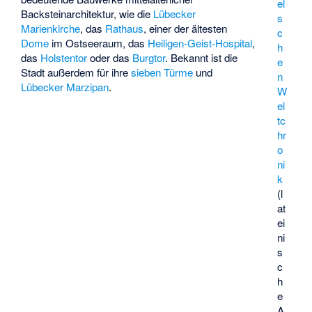
el
Backsteinarchitektur, wie die
Lübecker
s
Marienkirche
, das
Rathaus
, einer der ältesten
c
Dome
im Ostseeraum, das
Heiligen-Geist-Hospital
,
h
das
Holstentor
oder das
Burgtor
. Bekannt ist die
e
Stadt außerdem für ihre
sieben Türme
und
n
Lübecker Marzipan
.
W
el
tc
hr
o
ni
k
(l
at
ei
ni
s
c
h
e
A