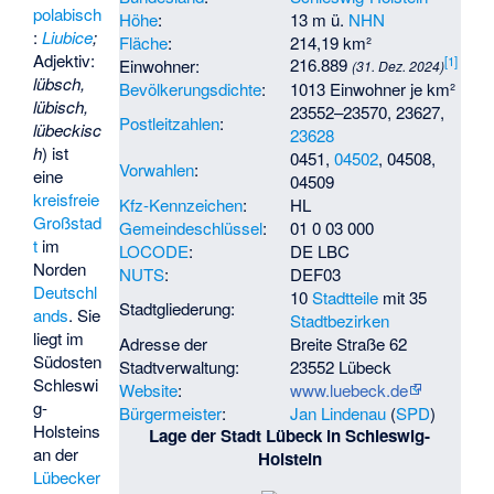
polabisch
Höhe
:
13 m ü.
NHN
:
Liubice
;
Fläche
:
214,19 km²
Adjektiv:
[
1
]
216.889
Einwohner:
(31. Dez. 2024)
lübsch,
Bevölkerungsdichte
:
1013 Einwohner je km²
lübisch,
23552–23570, 23627,
Postleitzahlen
:
lübeckisc
23628
h
) ist
0451,
04502
, 04508,
Vorwahlen
:
eine
04509
kreisfreie
Kfz-Kennzeichen
:
HL
Großstad
Gemeindeschlüssel
:
01 0 03 000
t
im
LOCODE
:
DE LBC
Norden
NUTS
:
DEF03
Deutschl
10
Stadtteile
mit 35
Stadtgliederung:
ands
. Sie
Stadtbezirken
liegt im
Adresse der
Breite Straße 62
Südosten
Stadtverwaltung:
23552 Lübeck
Schleswi
Website
:
www.luebeck.de
g-
Bürgermeister
:
Jan Lindenau
(
SPD
)
Holsteins
Lage der Stadt Lübeck in Schleswig-
an der
Holstein
Lübecker