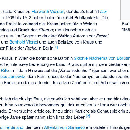
t hatte Kraus zu
Herwarth Walden
, der die Zeitschrift
Der
n 1909 bis 1912 hatten beide über 644 Briefkontakte. Die
Karl
hre Projekte verband sie. Kraus unterstützte Walden
192
 Verlag und Druck des
Sturms
; man tauschte sich zu
men aus. Im Gegenzug druckte Walden Autoren der
Fackel
a
und
Berthold Viertel
und auch Beiträge von Kraus und
[
6
]
er Filiale der
Fackel
in Berlin.
e Kraus in Wien die böhmische Baronin
Sidonie Nádherná von Borutí
eiche, intensive Beziehung verband. Kraus dürfte mit dem Gedanken e
 Rilke
mit dem Hinweis auf die „Verschiedenheit“ (gemeint war offens
loss Janowitz
, dem Familienbesitz der Nádhernys, entstanden zahlre
n Korrespondenzpartnerin, „kreativen Zuhörerin“ und Adressatin vo
htlich die einzige Frau, die er wirklich schätzte, aber er unterhielt 
u Irma Karczewska besonders gut dokumentiert ist: Irma war noch ke
e. Er versuchte erfolglos, ihr zu einer Karriere als Schauspielerin z
[
8
]
Wenige Jahre später nahm sich Irma das Leben.
nz Ferdinand
, den beim
Attentat von Sarajevo
ermordeten Thronfolge