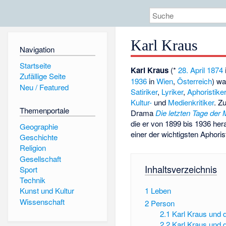
Karl Kraus
Navigation
Startseite
Karl Kraus
(*
28. April
1874
Zufällige Seite
1936
in
Wien
,
Österreich
) wa
Neu / Featured
Satiriker
,
Lyriker
,
Aphoristike
Kultur-
und
Medienkritiker
. Z
Themenportale
Drama
Die letzten Tage der
die er von 1899 bis 1936 her
Geographie
einer der wichtigsten Aphori
Geschichte
Religion
Gesellschaft
Inhaltsverzeichnis
Sport
Technik
1
Leben
Kunst und Kultur
Wissenschaft
2
Person
2.1
Karl Kraus und 
2.2
Karl Kraus und 