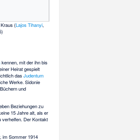
 Kraus (
Lajos Tihanyi
,
5)
n
kennen, mit der ihn bis
iner Heirat gespielt
ichtlich das
Judentum
iche Werke. Sidonie
n Büchern und
daneben Beziehungen zu
ine 15 Jahre alt, als er
u verhelfen. Der Kontakt
r, im Sommer 1914