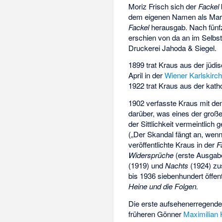
Moriz Frisch sich der
Fackel
dem eigenen Namen als Marke
Fackel
herausgab. Nach fünf
erschien von da an im Selbst
Druckerei Jahoda & Siegel.
1899 trat Kraus aus der jüdi
April in der
Wiener Karlskirc
1922 trat Kraus aus der kath
1902 verfasste Kraus mit d
darüber, was eines der groß
der Sittlichkeit vermeintlich 
(„Der Skandal fängt an, wenn
veröffentlichte Kraus in der
F
Widersprüche
(erste Ausgab
(1919) und
Nachts
(1924) zu
bis 1936 siebenhundert öffen
Heine und die Folgen.
Die erste aufsehenerregende 
früheren Gönner
Maximilian