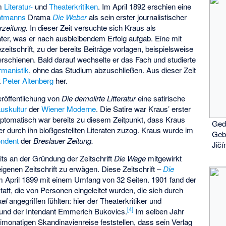
em
Literatur-
und
Theaterkritiken
. Im April 1892 erschien eine
ptmanns
Drama
Die Weber
als sein erster journalistischer
rzeitung.
In dieser Zeit versuchte sich Kraus als
ter, was er nach ausbleibendem Erfolg aufgab. Eine mit
zeitschrift, zu der bereits Beiträge vorlagen, beispielsweise
e erschienen. Bald darauf wechselte er das Fach und studierte
manistik
, ohne das Studium abzuschließen. Aus dieser Zeit
t
Peter Altenberg
her.
eröffentlichung von
Die demolirte Litteratur
eine satirische
uskultur
der
Wiener Moderne
. Die Satire war Kraus’ erster
ptomatisch war bereits zu diesem Zeitpunkt, dass Kraus
Ged
der durch ihn bloßgestellten Literaten zuzog. Kraus wurde im
Geb
ondent
der
Breslauer Zeitung.
Jičí
ts an der Gründung der Zeitschrift
Die Wage
mitgewirkt
igenen Zeitschrift zu erwägen. Diese Zeitschrift –
Die
m April 1899 mit einem Umfang von 32 Seiten. 1901 fand der
att, die von Personen eingeleitet wurden, die sich durch
kel
angegriffen fühlten: hier der Theaterkritiker und
[
4
]
und der Intendant
Emmerich Bukovics
.
Im selben Jahr
monatigen Skandinavienreise feststellen, dass sein Verlag