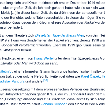
ate lang nicht und Kraus meldete sich erst im Dezember 1914 mit 
In dieser großen Zeit, die ich noch gekannt habe, wie sie so klein war
 bleibt; […] in dieser lauten Zeit, die da dröhnt von der schauerliche
und der Berichte, welche Taten verschulden: in dieser da mögen Sie v
t schrieb Kraus gegen den Krieg, mehrere Ausgaben der
Fackel
wurde
sur behindert.
it an dem Theaterstück
Die letzten Tage der Menschheit
,
von dem Teil
1919 in Form von Sonderheften der
Fackel
erschien. Bereits 1918 war
 Sonderheft veröffentlicht worden. Ebenfalls 1919 gab Kraus seine
tel
Weltgericht
heraus.
ls Replik zu einem von
Franz Werfel
unter dem Titel
Spiegelmensch
ve
a
Literatur oder Man wird doch da sehn.
átečníci
, einer informellen Stammtischrunde tschechischer Intellektue
 Prag traf, zu der solche Persönlichkeiten gehörten wie
Karel Čapek
,
F
[
10
]
ladislav Vančura
und andere.
useinandersetzung mit dem erpresserischen Verleger des Boulevard
 mit Rufmordkampagnen gegen Kraus, der im Jahr darauf unter dem S
er „Erledigung“ ausholte und 1926 erreichte, dass Békessy sich sein
usste. 1927 forderte Kraus
Johann Schober
, den für die blutige Nie