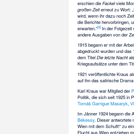
erschien die
Fackel
viele Mon
großen Zeit
erneut zu Wort: „
wird, wenn ihr dazu noch Zeit
die Berichte hervorbringen, 
[
9
]
erwarten.“
In der Folgezei
andere Ausgaben von der Zen
1915 begann er mit der Arbe
abgedruckt wurden und das 
dem Titel
Die letzte Nacht
als
Kriegsaufsätze unter dem Ti
1921 veröffentlichte Kraus a
auf ihn das satirische Dram
Karl Kraus war Mitglied der
P
Politik, die sich seit 1925 in
Tomáš Garrigue Masaryk
,
V
Im Jänner 1924 begann die A
Békessy
. Dieser antwortete
Wien mit dem Schuft!“ zu ein
Flucht aus Wien entziehen m