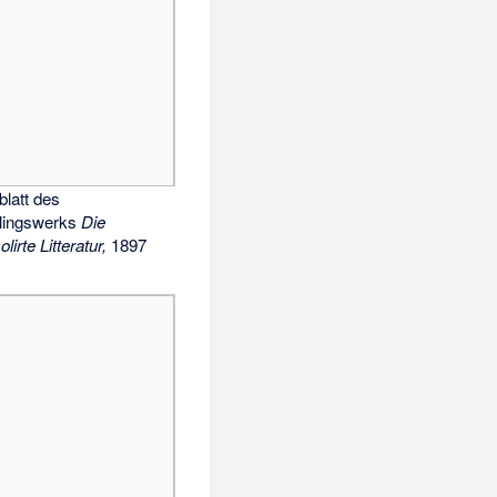
lblatt des
tlingswerks
Die
lirte Litteratur,
1897