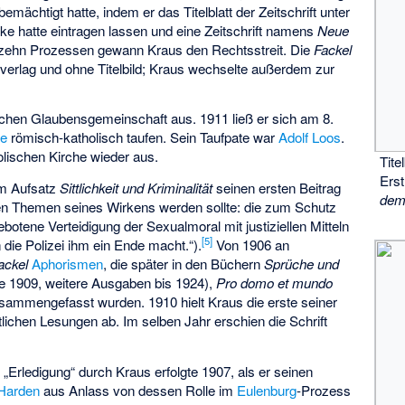
bemächtigt hatte, indem er das Titelblatt der Zeitschrift unter
 hatte eintragen lassen und eine Zeitschrift namens
Neue
zehn Prozessen gewann Kraus den Rechtsstreit. Die
Fackel
verlag und ohne Titelbild; Kraus wechselte außerdem zur
schen Glaubensgemeinschaft aus. 1911 ließ er sich am 8.
he
römisch-katholisch taufen. Sein Taufpate war
Adolf Loos
.
olischen Kirche wieder aus.
Tite
Ers
em Aufsatz
Sittlichkeit und Kriminalität
seinen ersten Beitrag
demo
en Themen seines Wirkens werden sollte: die zum Schutz
gebotene Verteidigung der Sexualmoral mit justiziellen Mitteln
[
5
]
 die Polizei ihm ein Ende macht.“).
Von 1906 an
ackel
Aphorismen
, die später in den Büchern
Sprüche und
e 1909, weitere Ausgaben bis 1924),
Pro domo et mundo
sammengefasst wurden. 1910 hielt Kraus die erste seiner
tlichen Lesungen ab. Im selben Jahr erschien die Schrift
„Erledigung“ durch Kraus erfolgte 1907, als er seinen
 Harden
aus Anlass von dessen Rolle im
Eulenburg
-Prozess