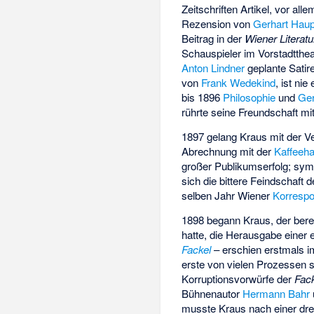
Zeitschriften Artikel, vor all
Rezension von
Gerhart Hau
Beitrag in der
Wiener Literatu
Schauspieler im Vorstadtthea
Anton Lindner
geplante Satire
von
Frank Wedekind
, ist ni
bis 1896
Philosophie
und
Ger
rührte seine Freundschaft mi
1897 gelang Kraus mit der V
Abrechnung mit der
Kaffeeha
großer Publikumserfolg; sym
sich die bittere Feindschaft 
selben Jahr Wiener
Korresp
1898 begann Kraus, der berei
hatte, die Herausgabe einer e
Fackel
– erschien erstmals i
erste von vielen Prozessen st
Korruptionsvorwürfe der
Fac
Bühnenautor
Hermann Bahr
musste Kraus nach einer drei