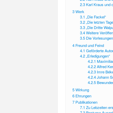
2.3
Karl Kraus und
3
Werk
3.1
„Die Fackel“
3.2
„Die letzten Tag
3.3
„Die Dritte Walp
3.4
Weitere Veröffe
3.5
Die Vorlesunge
4
Freund und Feind
4.1
Geförderte Auto
4.2
„Erledigungen“
4.2.1
Maximili
4.2.2
Alfred Ker
4.2.3
Imre Bék
4.2.4
Johann S
4.2.5
Bewundert
5
Wirkung
6
Ehrungen
7
Publikationen
7.1
Zu Lebzeiten e
7.2
Postume Ausga