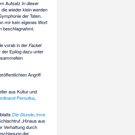
dem Aufsatz
In dieser
; die wieder klein werden
n Symphonie der Taten,
on mir kein eigenes Wort
n beschlagnahmt,
e vorab in der
Fackel
 der Epilog dazu unter
 gesammelten
röffentlichten Angriff
ller aus Kultur und
erdinand Peroutka
,
blatts
Die Stunde
,
Imre
chlachtruf „Hinaus aus
er Verhaftung durch
derschlagung der