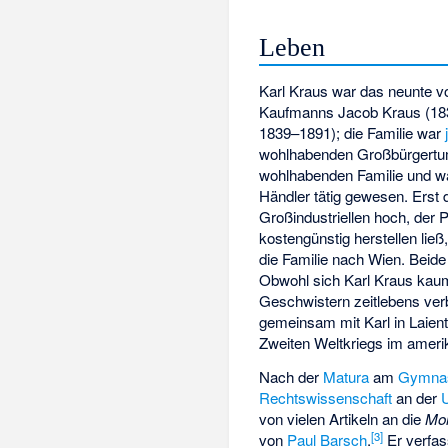
Leben
Karl Kraus war das neunte 
Kaufmanns Jacob Kraus (183
1839–1891); die Familie war
wohlhabenden Großbürgertum
wohlhabenden Familie und wa
Händler tätig gewesen. Erst 
Großindustriellen hoch, der 
kostengünstig herstellen ließ
die Familie nach Wien. Beide 
Obwohl sich Karl Kraus kaum 
Geschwistern zeitlebens ver
gemeinsam mit Karl in Laient
Zweiten Weltkriegs im amerik
Nach der
Matura
am
Gymnas
Rechtswissenschaft
an der
von vielen Artikeln an die
Mon
[
3
]
von
Paul Barsch
.
Er verfas