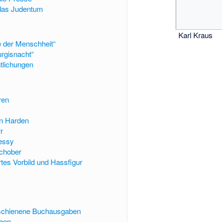
 das Judentum
Karl Kraus
e der Menschheit“
urgisnacht“
ntlichungen
n
ren
an Harden
r
essy
chober
es Vorbild und Hassfigur
rschienene Buchausgaben
ben