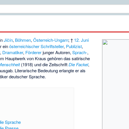
in
Jičín
,
Böhmen
,
Österreich-Ungarn
; †
12. Juni
r ein
österreichischer Schriftsteller
,
Publizist
,
r
,
Dramatiker
,
Förderer
junger Autoren,
Sprach-
,
um Hauptwerk von Kraus gehören das satirische
 Menschheit
(1918) und die Zeitschrift
Die Fackel
,
ausgab. Literarische Bedeutung erlangte er als
stiker deutscher Sprache.
die Sprache
die Presse