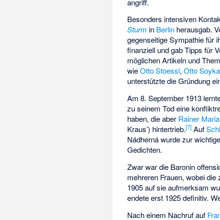
angriff.
Besonders intensiven Kontak
Sturm
in
Berlin
herausgab. Vo
gegenseitige Sympathie für i
finanziell und gab Tipps für
möglichen Artikeln und The
wie
Otto Stoessl
,
Otto Soyk
unterstützte die Gründung ein
Am 8. September 1913 lernt
zu seinem Tod eine konfliktr
haben, die aber
Rainer Maria
[
7
]
Kraus’) hintertrieb.
Auf
Sch
Nádherná wurde zur wichtige
Gedichten.
Zwar war die Baronin offensic
mehreren Frauen, wobei die z
1905 auf sie aufmerksam wurd
endete erst 1925 definitiv. 
Nach einem Nachruf auf
Fra