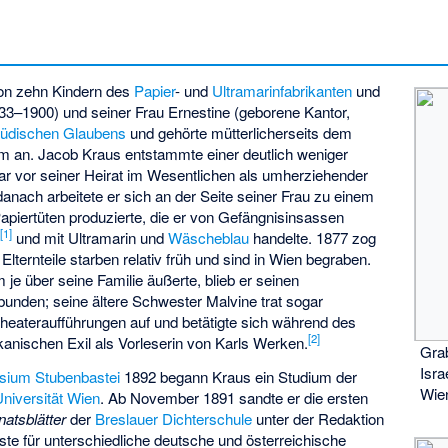
von zehn Kindern des
Papier
- und
Ultramarinfabrikanten
und
3–1900) und seiner Frau Ernestine (geborene Kantor,
jüdischen Glaubens
und gehörte mütterlicherseits dem
 an. Jacob Kraus entstammte einer deutlich weniger
r vor seiner Heirat im Wesentlichen als umherziehender
danach arbeitete er sich an der Seite seiner Frau zu einem
Papiertüten produzierte, die er von Gefängnisinsassen
[
1
]
,
und mit Ultramarin und
Wäscheblau
handelte. 1877 zog
Elternteile starben relativ früh und sind in Wien begraben.
je über seine Familie äußerte, blieb er seinen
bunden; seine ältere Schwester Malvine trat sogar
heateraufführungen auf und betätigte sich während des
[
2
]
anischen Exil als Vorleserin von Karls Werken.
Grab
Isra
ium Stubenbastei
1892 begann Kraus ein Studium der
Wien
Universität Wien
. Ab November 1891 sandte er die ersten
atsblätter
der
Breslauer Dichterschule
unter der Redaktion
ste für unterschiedliche deutsche und österreichische