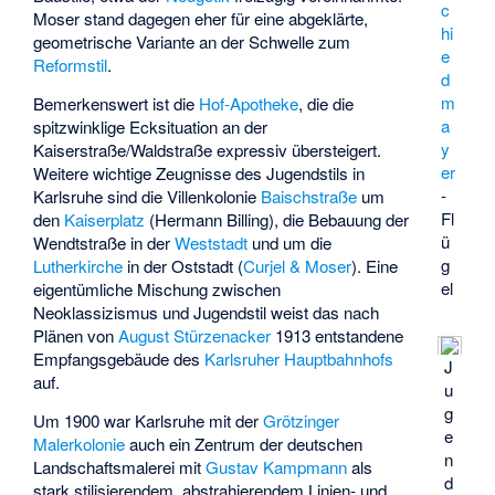
c
Moser stand dagegen eher für eine abgeklärte,
hi
geometrische Variante an der Schwelle zum
e
Reformstil
.
d
m
Bemerkenswert ist die
Hof-Apotheke
, die die
a
spitzwinklige Ecksituation an der
y
Kaiserstraße/Waldstraße expressiv übersteigert.
er
Weitere wichtige Zeugnisse des Jugendstils in
-
Karlsruhe sind die Villenkolonie
Baischstraße
um
Fl
den
Kaiserplatz
(Hermann Billing), die Bebauung der
ü
Wendtstraße in der
Weststadt
und um die
g
Lutherkirche
in der Oststadt (
Curjel & Moser
). Eine
el
eigentümliche Mischung zwischen
Neoklassizismus und Jugendstil weist das nach
Plänen von
August Stürzenacker
1913 entstandene
Empfangsgebäude des
Karlsruher Hauptbahnhofs
J
auf.
u
g
Um 1900 war Karlsruhe mit der
Grötzinger
e
Malerkolonie
auch ein Zentrum der deutschen
n
Landschaftsmalerei mit
Gustav Kampmann
als
d
stark stilisierendem, abstrahierendem Linien- und