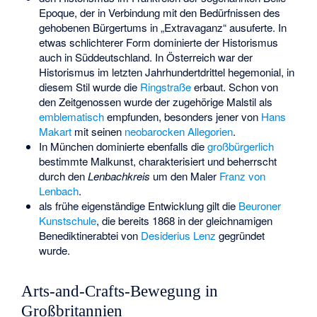
Epoque
, der in Verbindung mit den Bedürfnissen des
gehobenen Bürgertums in „Extravaganz“ ausuferte. In
etwas schlichterer Form dominierte der Historismus
auch in Süddeutschland. In Österreich war der
Historismus im letzten Jahrhundertdrittel hegemonial, in
diesem Stil wurde die
Ringstraße
erbaut. Schon von
den Zeitgenossen wurde der zugehörige Malstil als
emblematisch
empfunden, besonders jener von
Hans
Makart
mit seinen
neobarocken
Allegorien
.
In München dominierte ebenfalls die
großbürgerlich
bestimmte Malkunst, charakterisiert und beherrscht
durch den
Lenbachkreis
um den Maler
Franz von
Lenbach
.
als frühe eigenständige Entwicklung gilt die
Beuroner
Kunstschule
, die bereits 1868 in der gleichnamigen
Benediktinerabtei von
Desiderius Lenz
gegründet
wurde.
Arts-and-Crafts-Bewegung in
Großbritannien