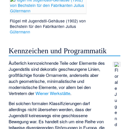
Flügel mit Jugendstil-Gehäuse (1902) von
Bechstein für den Fabrikanten Julius
Gütermann
Kennzeichen und Programmatik
Äußerlich kennzeichnende Teile oder Elemente des
Jugendstils sind dekorativ geschwungene Linien,
Fl
großflächige florale Ornamente, anderseits aber
or
auch geometrische, minimalistische und
al
modernistische Elemente, vor allem bei den
e
Vertretern der
Wiener Werkstätte
.
J
u
Bei solchen formalen Klassifizierungen darf
g
allerdings nicht übersehen werden, dass der
e
Jugendstil keineswegs eine geschlossene
n
Bewegung war. Es handelt sich um eine Reihe von
d
teilweise divergierenden Strömungen in Europa, die