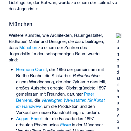
Lieblingstier, der Schwan, wurde zu einem der Leitmotive
des Jugendstils.
München
Weitere Künstler, wie Architekten, Raumgestalter,
Bildhauer, Maler und Designer, die dazu beitrugen,
J
dass
München
zu einem der Zentren des
u
Jugendstils im deutschsprachigen Raum wurde,
g
sind:
e
n
Hermann Obrist
, der 1895 der gemeinsam mit
d
Berthe Ruchet
die Stickarbeit
Peitschenhieb
,
st
einem Wandbehang, der eine
Zyklame
darstellt,
il
großes Aufsehen erregte. Obrist gründete 1897
h
gemeinsam mit Freunden, darunter
Peter
a
Behrens
, die
Vereinigten Werkstätten für Kunst
u
im Handwerk
, um die Produktion und den
s
Verkauf der neuen Kunstrichtung zu fördern.
v
August Endell
, der die Fassade des 1897
o
erbauten Photostudios
Elvira
in der Münchner
n
Von-der-Tann-Straße entwarf. Mit seinem