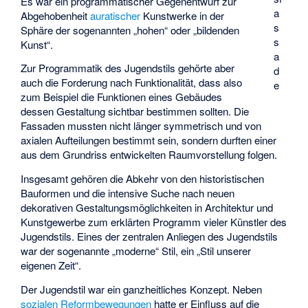
Es war ein programmatischer Gegenentwurf zur
a
Abgehobenheit
auratischer
Kunstwerke in der
s
Sphäre der sogenannten „hohen“ oder „bildenden
s
Kunst“.
a
Zur Programmatik des Jugendstils gehörte aber
d
auch die Forderung nach Funktionalität, dass also
e
zum Beispiel die Funktionen eines Gebäudes
dessen Gestaltung sichtbar bestimmen sollten. Die
Fassaden mussten nicht länger symmetrisch und von
axialen Aufteilungen bestimmt sein, sondern durften einer
aus dem Grundriss entwickelten Raumvorstellung folgen.
Insgesamt gehören die Abkehr von den historistischen
Bauformen und die intensive Suche nach neuen
dekorativen Gestaltungsmöglichkeiten in Architektur und
Kunstgewerbe zum erklärten Programm vieler Künstler des
Jugendstils. Eines der zentralen Anliegen des Jugendstils
war der sogenannte „moderne“ Stil, ein „Stil unserer
eigenen Zeit“.
Der Jugendstil war ein ganzheitliches Konzept. Neben
sozialen Reformbewegungen
hatte er Einfluss auf die