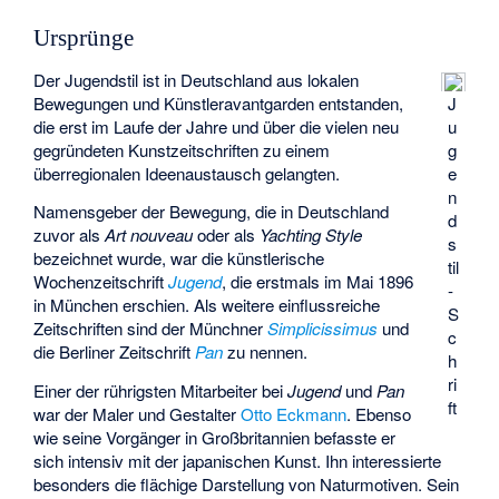
Ursprünge
Der Jugendstil ist in Deutschland aus lokalen
Bewegungen und Künstleravantgarden entstanden,
J
die erst im Laufe der Jahre und über die vielen neu
u
gegründeten Kunstzeitschriften zu einem
g
überregionalen Ideenaustausch gelangten.
e
n
Namensgeber der Bewegung, die in Deutschland
d
zuvor als
Art nouveau
oder als
Yachting Style
s
bezeichnet wurde, war die künstlerische
til
Wochenzeitschrift
Jugend
, die erstmals im Mai 1896
-
in München erschien. Als weitere einflussreiche
S
Zeitschriften sind der Münchner
Simplicissimus
und
c
die Berliner Zeitschrift
Pan
zu nennen.
h
ri
Einer der rührigsten Mitarbeiter bei
Jugend
und
Pan
ft
war der Maler und Gestalter
Otto Eckmann
. Ebenso
wie seine Vorgänger in Großbritannien befasste er
sich intensiv mit der japanischen Kunst. Ihn interessierte
besonders die flächige Darstellung von Naturmotiven. Sein