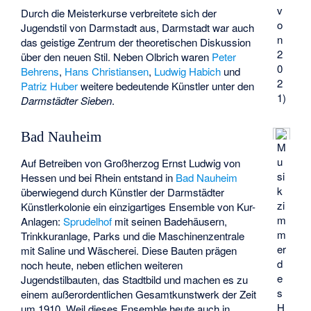
v
Durch die Meisterkurse verbreitete sich der
o
Jugendstil von Darmstadt aus, Darmstadt war auch
n
das geistige Zentrum der theoretischen Diskussion
2
über den neuen Stil. Neben Olbrich waren
Peter
0
Behrens
,
Hans Christiansen
,
Ludwig Habich
und
2
Patriz Huber
weitere bedeutende Künstler unter den
1)
Darmstädter Sieben
.
Bad Nauheim
M
u
Auf Betreiben von Großherzog Ernst Ludwig von
si
Hessen und bei Rhein entstand in
Bad Nauheim
k
überwiegend durch Künstler der Darmstädter
zi
Künstlerkolonie ein einzigartiges Ensemble von Kur-
m
Anlagen:
Sprudelhof
mit seinen Badehäusern,
m
Trinkkuranlage
, Parks und die Maschinenzentrale
er
mit Saline und Wäscherei. Diese Bauten prägen
d
noch heute, neben etlichen weiteren
e
Jugendstilbauten, das Stadtbild und machen es zu
s
einem außerordentlichen Gesamtkunstwerk der Zeit
H
um 1910. Weil dieses Ensemble heute auch in