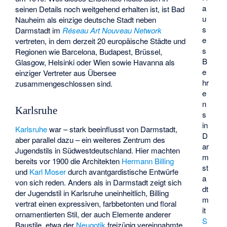
a
seinen Details noch weitgehend erhalten ist, ist Bad
u
Nauheim als einzige deutsche Stadt neben
s
Darmstadt im
Réseau Art Nouveau Network
e
vertreten, in dem derzeit 20 europäische Städte und
s
Regionen wie Barcelona, Budapest, Brüssel,
B
Glasgow, Helsinki oder Wien sowie Havanna als
e
einziger Vertreter aus Übersee
hr
zusammengeschlossen sind.
e
n
Karlsruhe
s
in
Karlsruhe
war – stark beeinflusst von Darmstadt,
D
aber parallel dazu – ein weiteres Zentrum des
ar
Jugendstils in Südwestdeutschland. Hier machten
m
bereits vor 1900 die Architekten
Hermann Billing
st
und
Karl Moser
durch avantgardistische Entwürfe
a
von sich reden. Anders als in Darmstadt zeigt sich
dt
der Jugendstil in Karlsruhe uneinheitlich, Billing
m
vertrat einen expressiven, farbbetonten und floral
it
ornamentierten Stil, der auch Elemente anderer
S
Baustile, etwa der
Neugotik
freizügig vereinnahmte.