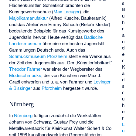
s
Flächenkünstler. Schließlich brachten die
til
Kunstgewerbeschule
(
Max Laeuger
), die
u
Majolikamanufaktur
(
Alfred Kusche
, Baukeramik)
h
und das Atelier von
Emmy Schoch
(Reformkleider)
r
bedeutende Beispiele für das Kunstgewerbe des
a
Jugendstils hervor. Heute verfügt das
Badische
n
Landesmuseum
über eine der besten Jugendstil-
d
Sammlungen Deutschlands. Auch das
e
Schmuckmuseum Pforzheim
stellt viele Werke aus
r
der Zeit des Jugendstils aus. Der „Künstlerfabrikant“
K
Theodor Fahrner
war einer der Wegbereiter des
a
Modeschmucks
, der von Künstlern wie Max J.
rl
Gradl entworfen und u. a. von Fahrner und
Levinger
s
& Bissinger
aus
Pforzheim
hergestellt wurde.
r
u
Nürnberg
h
e
In
Nürnberg
fertigten zunächst die Werkstätten
r
Johann von Schwarz, Gustav Frey und die
L
Metallwarenfabrik für Kleinkunst Walter Scherf & Co.
u
seit 1898 kunsthandwerkliche Gegenstände im