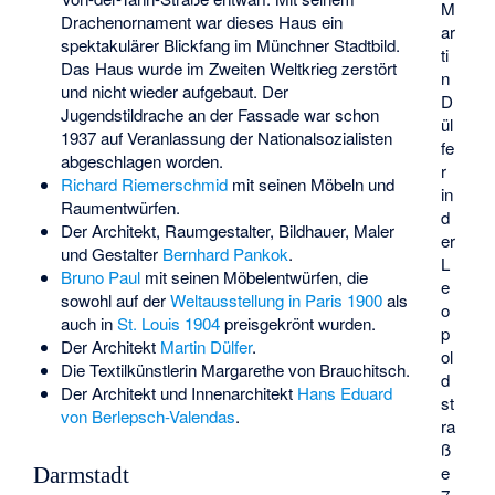
M
Drachenornament war dieses Haus ein
ar
spektakulärer Blickfang im Münchner Stadtbild.
ti
Das Haus wurde im Zweiten Weltkrieg zerstört
n
und nicht wieder aufgebaut. Der
D
Jugendstildrache an der Fassade war schon
ül
1937 auf Veranlassung der Nationalsozialisten
fe
abgeschlagen worden.
r
Richard Riemerschmid
mit seinen Möbeln und
in
Raumentwürfen.
d
Der Architekt, Raumgestalter, Bildhauer, Maler
er
und Gestalter
Bernhard Pankok
.
L
Bruno Paul
mit seinen
Möbelentwürfen
, die
e
sowohl auf der
Weltausstellung in Paris 1900
als
o
auch in
St. Louis 1904
preisgekrönt wurden.
p
Der Architekt
Martin Dülfer
.
ol
Die Textilkünstlerin
Margarethe von Brauchitsch
.
d
Der Architekt und Innenarchitekt
Hans Eduard
st
von Berlepsch-Valendas
.
ra
ß
e
Darmstadt