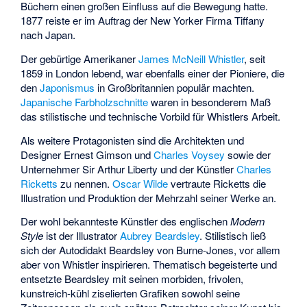
Büchern einen großen Einfluss auf die Bewegung hatte.
1877 reiste er im Auftrag der New Yorker Firma Tiffany
nach Japan.
Der gebürtige Amerikaner
James McNeill Whistler
, seit
1859 in London lebend, war ebenfalls einer der Pioniere, die
den
Japonismus
in Großbritannien populär machten.
Japanische Farbholzschnitte
waren in besonderem Maß
das stilistische und technische Vorbild für Whistlers Arbeit.
Als weitere Protagonisten sind die Architekten und
Designer
Ernest Gimson
und
Charles Voysey
sowie der
Unternehmer Sir
Arthur Liberty
und der Künstler
Charles
Ricketts
zu nennen.
Oscar Wilde
vertraute Ricketts die
Illustration und Produktion der Mehrzahl seiner Werke an.
Der wohl bekannteste Künstler des englischen
Modern
Style
ist der Illustrator
Aubrey Beardsley
. Stilistisch ließ
sich der Autodidakt Beardsley von Burne-Jones, vor allem
aber von Whistler inspirieren. Thematisch begeisterte und
entsetzte Beardsley mit seinen morbiden, frivolen,
kunstreich-kühl ziselierten Grafiken sowohl seine