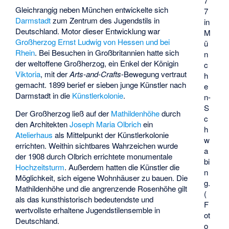
7
Gleichrangig neben München entwickelte sich
7
Darmstadt
zum Zentrum des Jugendstils in
in
Deutschland. Motor dieser Entwicklung war
M
Großherzog Ernst Ludwig von Hessen und bei
ü
Rhein
. Bei Besuchen in Großbritannien hatte sich
n
der weltoffene Großherzog, ein Enkel der Königin
c
Viktoria
, mit der
Arts-and-Crafts
-Bewegung vertraut
h
gemacht. 1899 berief er sieben junge Künstler nach
e
Darmstadt in die
Künstlerkolonie
.
n-
S
Der Großherzog ließ auf der
Mathildenhöhe
durch
c
den Architekten
Joseph Maria Olbrich
ein
h
Atelierhaus
als Mittelpunkt der Künstlerkolonie
w
errichten. Weithin sichtbares Wahrzeichen wurde
a
der 1908 durch Olbrich errichtete monumentale
bi
Hochzeitsturm
. Außerdem hatten die Künstler die
n
Möglichkeit, sich eigene Wohnhäuser zu bauen. Die
g.
Mathildenhöhe und die angrenzende Rosenhöhe gilt
(
als das kunsthistorisch bedeutendste und
F
wertvollste erhaltene Jugendstilensemble in
ot
Deutschland.
o