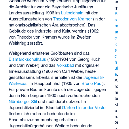
Gebäude wurde im Krieg zerstört. Impulsgebend für
er
die Architektur war die Bayerische Jubiläums-
g:
Landesausstellung 1906 im
Luitpoldhain
mit den
Bi
Ausstellungshallen von
Theodor von Kramer
(in der
s
nationalsozialistischen Ära abgebrochen). Das
m
Gebäude des Industrie- und Kulturvereins (1902
ar
von Theodor von Kramer) wurde im Zweiten
c
Weltkrieg zerstört.
k
s
Weitgehend erhaltene Großbauten sind das
c
Bismarckschulhaus
(1902/1904 von
Georg Kuch
h
und
Carl Weber
) und das
Volksbad
mit originaler
ul
Innenausstattung (1906 von Carl Weber, heute
e
,
geschlossen). Ebenfalls erhalten ist der
Jugendstil-
A
Wartesaal
im Hauptbahnhof (1905 von
Bruno Paul
).
rc
Für private Bauten konnte sich der Jugendstil gegen
hi
den in Nürnberg um 1900 noch vorherrschenden
te
Nürnberger Stil
erst spät durchsetzen. Im
kt
Jugendstilviertel im Stadtteil
Gärten hinter der Veste
e
finden sich mehrere bedeutende im
n:
Ensemblezusammenhang erhaltene
G
Jugendstilbürgerhäuser. Weitere bedeutende
e