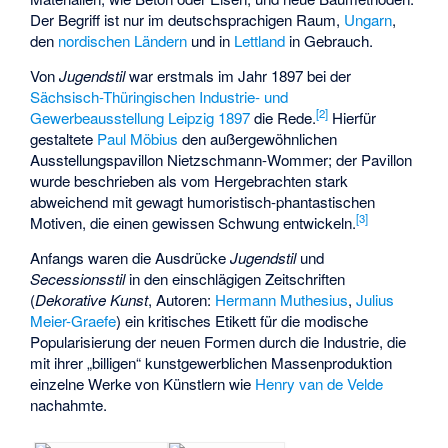
Der Begriff ist nur im deutschsprachigen Raum,
Ungarn
,
den
nordischen Ländern
und in
Lettland
in Gebrauch.
Von
Jugendstil
war erstmals im Jahr 1897 bei der
Sächsisch-Thüringischen Industrie- und
[
2
]
Gewerbeausstellung Leipzig 1897
die Rede.
Hierfür
gestaltete
Paul Möbius
den außergewöhnlichen
Ausstellungspavillon Nietzschmann-Wommer; der Pavillon
wurde beschrieben als vom Hergebrachten stark
abweichend mit gewagt humoristisch-phantastischen
[
3
]
Motiven, die einen gewissen Schwung entwickeln.
Anfangs waren die Ausdrücke
Jugendstil
und
Secessionsstil
in den einschlägigen Zeitschriften
(
Dekorative Kunst
, Autoren:
Hermann Muthesius
,
Julius
Meier-Graefe
) ein kritisches Etikett für die modische
Popularisierung der neuen Formen durch die Industrie, die
mit ihrer „billigen“ kunstgewerblichen Massenproduktion
einzelne Werke von Künstlern wie
Henry van de Velde
nachahmte.