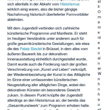
st
sich allenfalls in der Abkehr vom
Historismus
il-
wirklich einig waren, also die bisher gängige
O
Nachahmung historisch überlieferter Formvorbilder
rn
ablehnten.
a
m
Mit dem Jugendstil verbinden sich zahlreiche
e
künstlerische Programme und Manifeste. Er steht
nt
im heutigen Verständnis unter anderem auch für
e
große gesamtkünstlerische Gestaltungen, wie etwa
a
die des
Palais Stoclet
in Brüssel, in dem alles vom
n
äußeren Bauwerk bis zur dekorativen
ei
Innenausstattung einheitlich durchgestaltet wurde.
n
Damit wurde auch die Forderung nach der großen
er
Verschmelzung von „Kunst und Leben“ verknüpft,
W
der Wiedereinbeziehung der Kunst in das Alltägliche
o
im Sinne einer umfassenden künstlerischen
h
Neugestaltung aller alltäglichen Dinge, wobei den
n
dekorativen Künsten ein besonderes Gewicht
h
zukam. In diesem Punkt knüpfte der Jugendstil
a
allerdings an den Historismus an, der bereits das
u
„Gesamtkunstwerk“ zum Programm erhoben hatte.
sf