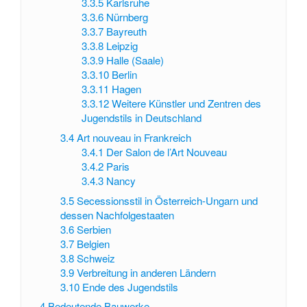
3.3.5
Karlsruhe
3.3.6
Nürnberg
3.3.7
Bayreuth
3.3.8
Leipzig
3.3.9
Halle (Saale)
3.3.10
Berlin
3.3.11
Hagen
3.3.12
Weitere Künstler und Zentren des
Jugendstils in Deutschland
3.4
Art nouveau in Frankreich
3.4.1
Der Salon de l’Art Nouveau
3.4.2
Paris
3.4.3
Nancy
3.5
Secessionsstil in Österreich-Ungarn und
dessen Nachfolgestaaten
3.6
Serbien
3.7
Belgien
3.8
Schweiz
3.9
Verbreitung in anderen Ländern
3.10
Ende des Jugendstils
4
Bedeutende Bauwerke