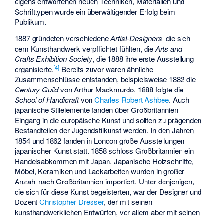
eigens entworfenen neuen Techniken, Materialien und
Schrifttypen wurde ein überwältigender Erfolg beim
Publikum.
1887 gründeten verschiedene
Artist-Designers
, die sich
dem Kunsthandwerk verpflichtet fühlten, die
Arts and
Crafts Exhibition Society
, die 1888 ihre erste Ausstellung
[
4
]
organisierte.
Bereits zuvor waren ähnliche
Zusammenschlüsse entstanden, beispielsweise 1882 die
Century Guild
von
Arthur Mackmurdo
. 1888 folgte die
School of Handicraft
von
Charles Robert Ashbee
. Auch
japanische Stilelemente fanden über Großbritannien
Eingang in die europäische Kunst und sollten zu prägenden
Bestandteilen der Jugendstilkunst werden. In den Jahren
1854 und 1862 fanden in London große Ausstellungen
japanischer Kunst statt. 1858 schloss Großbritannien ein
Handelsabkommen mit Japan. Japanische Holzschnitte,
Möbel, Keramiken und Lackarbeiten wurden in großer
Anzahl nach Großbritannien importiert. Unter denjenigen,
die sich für diese Kunst begeisterten, war der Designer und
Dozent
Christopher Dresser
, der mit seinen
kunsthandwerklichen Entwürfen, vor allem aber mit seinen