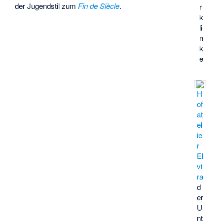
der Jugendstil zum
Fin de Siècle
.
r
k
li
n
k
e
H
of
at
el
ie
r
El
vi
ra
d
er
U
nt