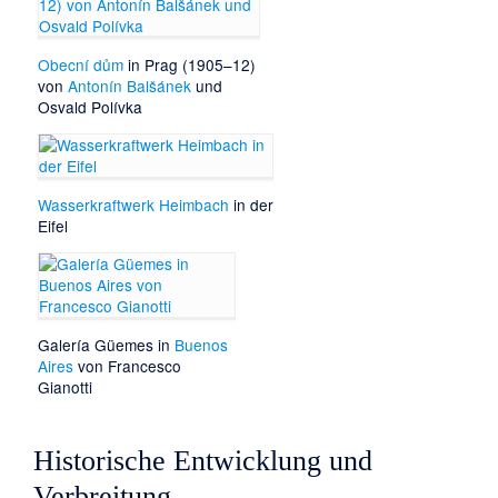
Obecní dům
in Prag (1905–12)
von
Antonín Balšánek
und
Osvald Polívka
Wasserkraftwerk Heimbach
in der
Eifel
Galería Güemes
in
Buenos
Aires
von
Francesco
Gianotti
Historische Entwicklung und
Verbreitung