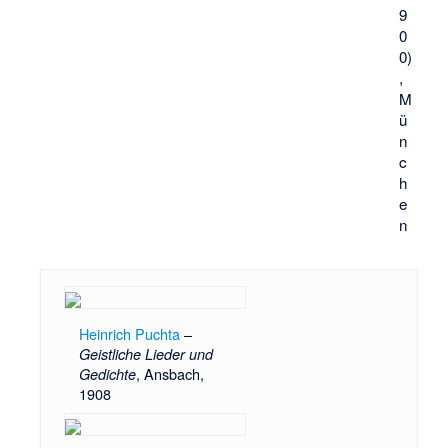
9
0
0)
,
M
ü
n
c
h
e
n
Heinrich Puchta
–
Geistliche Lieder und
, Ansbach,
Gedichte
1908