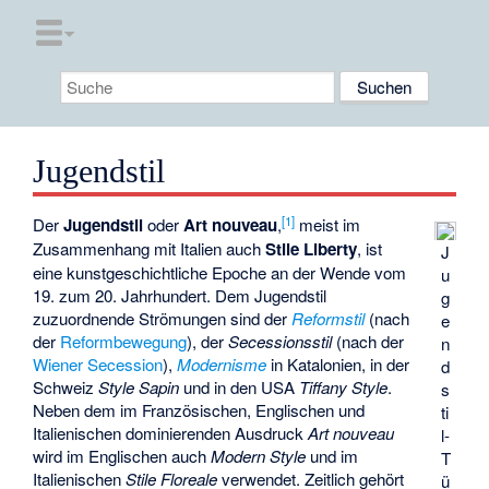
Jugendstil
[
1
]
Der
Jugendstil
oder
Art nouveau
,
meist im
Zusammenhang mit Italien auch
Stile Liberty
, ist
J
eine kunstgeschichtliche Epoche an der Wende vom
u
19. zum 20. Jahrhundert. Dem Jugendstil
g
zuzuordnende Strömungen sind der
Reformstil
(nach
e
der
Reformbewegung
), der
Secessionsstil
(nach der
n
Wiener Secession
),
Modernisme
in Katalonien, in der
d
Schweiz
Style Sapin
und in den USA
Tiffany Style
.
s
Neben dem im Französischen, Englischen und
ti
Italienischen dominierenden Ausdruck
Art nouveau
l-
wird im Englischen auch
Modern Style
und im
T
Italienischen
Stile Floreale
verwendet. Zeitlich gehört
ü