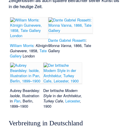
Zeitgenossen als auch spätere Betrachter seiner Kunst bis
in die heutige Zeit.
Dante Gabriel Rossetti
:
William Morris
:
Königin
Monna Vanna
, 1866, Tate
Guinevere
, 1858,
Tate
Gallery
Gallery
London
Aubrey Beardsley:
Der britische
Modern
Isolde
, Illustration
Style
in der Architektur,
in
Pan
, Berlin,
Turkey Cafe
,
Leicester
,
1899–1900
1900
Verbreitung in Deutschland