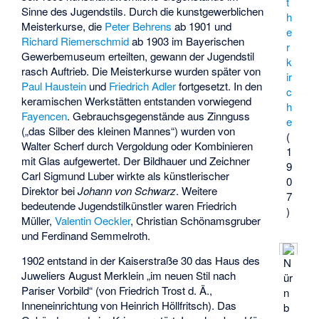
t
Sinne des Jugendstils. Durch die kunstgewerblichen
h
Meisterkurse, die
Peter Behrens
ab 1901 und
e
Richard Riemerschmid
ab 1903 im Bayerischen
r
Gewerbemuseum erteilten, gewann der Jugendstil
k
rasch Auftrieb. Die Meisterkurse wurden später von
ir
Paul Haustein
und
Friedrich Adler
fortgesetzt. In den
c
keramischen Werkstätten entstanden vorwiegend
h
Fayencen
. Gebrauchsgegenstände aus Zinnguss
e
(„das Silber des kleinen Mannes“) wurden von
(
Walter Scherf durch Vergoldung oder Kombinieren
1
mit Glas aufgewertet. Der Bildhauer und Zeichner
9
Carl Sigmund Luber
wirkte als künstlerischer
0
Direktor bei
Johann von Schwarz
. Weitere
7
bedeutende Jugendstilkünstler waren
Friedrich
)
Müller
,
Valentin Oeckler
,
Christian Schönamsgruber
und
Ferdinand Semmelroth
.
1902 entstand in der Kaiserstraße 30 das Haus des
N
Juweliers August Merklein „im neuen Stil nach
ür
Pariser Vorbild“ (von
Friedrich Trost d. Ä.
,
n
Inneneinrichtung von
Heinrich Höllfritsch
). Das
b