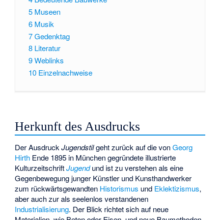
5
Museen
6
Musik
7
Gedenktag
8
Literatur
9
Weblinks
10
Einzelnachweise
Herkunft des Ausdrucks
Der Ausdruck
Jugendstil
geht zurück auf die von
Georg
Hirth
Ende 1895 in München gegründete illustrierte
Kulturzeitschrift
Jugend
und ist zu verstehen als eine
Gegenbewegung junger Künstler und Kunsthandwerker
zum rückwärtsgewandten
Historismus
und
Eklektizismus
,
aber auch zur als seelenlos verstandenen
Industrialisierung
. Der Blick richtet sich auf neue
Materialien, wie Beton oder Eisen, und neue Baumethoden.