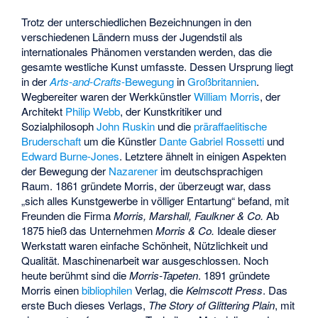
Trotz der unterschiedlichen Bezeichnungen in den
verschiedenen Ländern muss der Jugendstil als
internationales Phänomen verstanden werden, das die
gesamte westliche Kunst umfasste. Dessen Ursprung liegt
in der
Arts-and-Crafts
-Bewegung
in
Großbritannien
.
Wegbereiter waren der Werkkünstler
William Morris
, der
Architekt
Philip Webb
, der Kunstkritiker und
Sozialphilosoph
John Ruskin
und die
präraffaelitische
Bruderschaft
um die Künstler
Dante Gabriel Rossetti
und
Edward Burne-Jones
. Letztere ähnelt in einigen Aspekten
der Bewegung der
Nazarener
im deutschsprachigen
Raum. 1861 gründete Morris, der überzeugt war, dass
„sich alles Kunstgewerbe in völliger Entartung“ befand, mit
Freunden die Firma
Morris, Marshall, Faulkner & Co.
Ab
1875 hieß das Unternehmen
Morris & Co.
Ideale dieser
Werkstatt waren einfache Schönheit, Nützlichkeit und
Qualität. Maschinenarbeit war ausgeschlossen. Noch
heute berühmt sind die
Morris-Tapeten
. 1891 gründete
Morris einen
bibliophilen
Verlag, die
Kelmscott Press
. Das
erste Buch dieses Verlags,
The Story of Glittering Plain
, mit