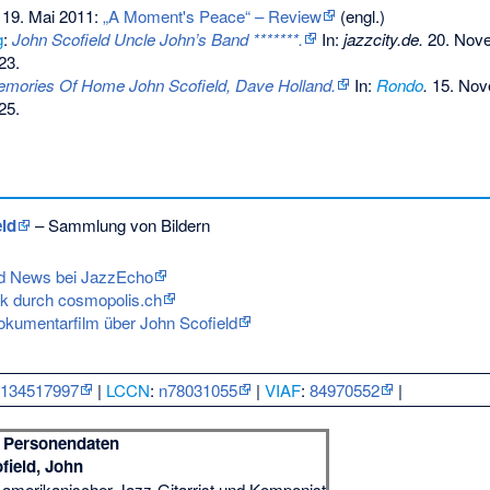
19. Mai 2011:
„A Moment's Peace“ – Review
(engl.)
g
:
John Scofield Uncle John’s Band *******.
In:
jazzcity.de.
20. Nove
23
.
mories Of Home John Scofield, Dave Holland.
In:
Rondo
.
15. Nov
25
.
eld
– Sammlung von Bildern
und News bei JazzEcho
tik durch cosmopolis.ch
Dokumentarfilm über John Scofield
:
134517997
|
LCCN
:
n78031055
|
VIAF
:
84970552
|
Personendaten
field, John
amerikanischer Jazz-Gitarrist und Komponist