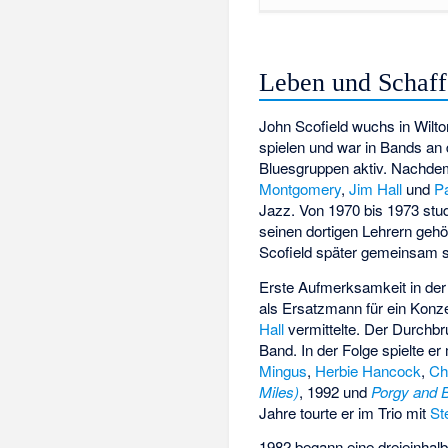
Leben und Schaf
John Scofield wuchs in Wilto
spielen und war in Bands an
Bluesgruppen aktiv. Nachdem
Montgomery
,
Jim Hall
und
P
Jazz. Von 1970 bis 1973 stu
seinen dortigen Lehrern geh
Scofield später gemeinsam sp
Erste Aufmerksamkeit in der
als Ersatzmann für ein Konz
Hall
vermittelte. Der Durchbr
Band. In der Folge spielte e
Mingus
,
Herbie Hancock
,
Ch
Miles)
, 1992 und
Porgy and 
Jahre tourte er im Trio mit
St
1982 begann eine dreieinha