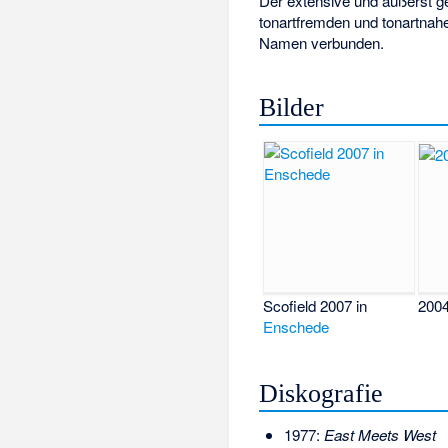
Der extensive und äußerst 
tonartfremden und tonartnahen
Namen verbunden.
Bilder
Scofield 2007 in
2004
Enschede
Diskografie
1977:
East Meets West