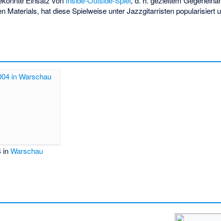
gekonnte Einsatz von
Inside-Outside-Spiel
, d. h. gezieltem Gegeneina
 Materials, hat diese Spielweise unter Jazzgitarristen popularisiert 
 in
Warschau