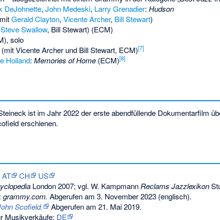
k DeJohnette
,
John Medeski
,
Larry Grenadier
:
Hudson
 mit
Gerald Clayton
,
Vicente Archer
,
Bill Stewart
)
t
Steve Swallow
, Bill Stewart) (ECM)
), solo
[
7
]
(mit Vicente Archer und Bill Stewart, ECM)
[
8
]
e Holland
:
Memories of Home
(ECM)
teineck ist im Jahr 2022 der erste abendfüllende Dokumentarfilm übe
field erschienen.
AT
CH
US
yclopedia
London 2007; vgl. W. Kampmann
Reclams Jazzlexikon
Stu
:
grammy.com.
Abgerufen am 3. November 2023
(englisch).
hn Scofield.
Abgerufen am 21. Mai 2019
.
r Musikverkäufe:
DE