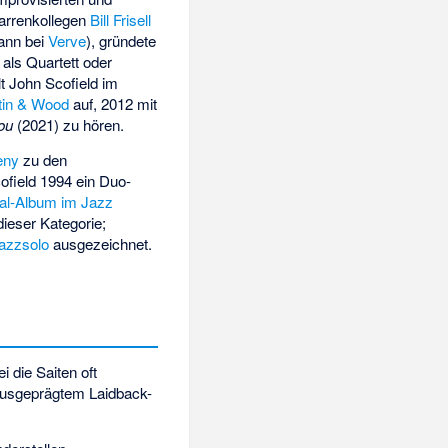
tarrenkollegen
Bill Frisell
dann bei
Verve
), gründete
 als Quartett oder
lt John Scofield im
tin & Wood
auf, 2012 mit
ou
(2021) zu hören.
eny
zu den
ofield 1994 ein Duo-
al-Album im Jazz
ieser Kategorie;
azzsolo
ausgezeichnet.
 die Saiten oft
usgeprägtem Laidback-