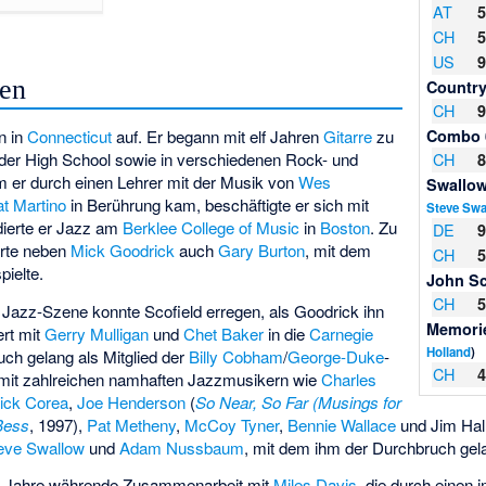
AT
CH
US
fen
Country
CH
n in
Connecticut
auf. Er begann mit elf Jahren
Gitarre
zu
Combo 
 der High School sowie in verschiedenen Rock- und
CH
 er durch einen Lehrer mit der Musik von
Wes
Swallow
at Martino
in Berührung kam, beschäftigte er sich mit
Steve Swa
dierte er Jazz am
Berklee College of Music
in
Boston
. Zu
DE
örte neben
Mick Goodrick
auch
Gary Burton
, mit dem
CH
ielte.
John Sc
CH
 Jazz-Szene konnte Scofield erregen, als Goodrick ihn
Memori
ert mit
Gerry Mulligan
und
Chet Baker
in die
Carnegie
Holland
)
uch gelang als Mitglied der
Billy Cobham
/
George-Duke
-
CH
r mit zahlreichen namhaften Jazzmusikern wie
Charles
ick Corea
,
Joe Henderson
(
So Near, So Far (Musings for
Bess
, 1997),
Pat Metheny
,
McCoy Tyner
,
Bennie Wallace
und Jim Hall
eve Swallow
und
Adam Nussbaum
, mit dem ihm der Durchbruch gel
lb Jahre währende Zusammenarbeit mit
Miles Davis
, die durch einen 