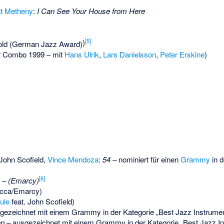
t Metheny
:
I Can See Your House from Here
[
5
]
)
 Combo 1999 – mit
Hans Ulrik
,
Lars Danielsson
,
Peter Erskine
)
 John Scofield,
Vince Mendoza
:
54
– nominiert für einen
Grammy
in d
[
6
]
 – (Emarcy)
cca/Emarcy)
ule
feat. John Scofield)
gezeichnet mit einem Grammy in der Kategorie „Best Jazz Instrume
en
– ausgezeichnet mit einem Grammy in der Kategorie „Best Jazz I