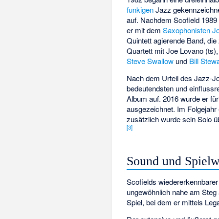
funkigen
Jazz gekennzeichne
auf. Nachdem Scofield 1989 
er mit dem
Saxophonisten
J
Quintett agierende Band, die
Quartett mit Joe Lovano (ts)
Steve Swallow
und
Bill Stew
Nach dem Urteil des Jazz-Jo
bedeutendsten und einflussre
Album auf. 2016 wurde er fü
ausgezeichnet. Im Folgejahr 
zusätzlich wurde sein Solo 
[
3
]
Sound und Spielw
Scofields wiedererkennbarer T
ungewöhnlich nahe am Steg a
Spiel, bei dem er mittels L