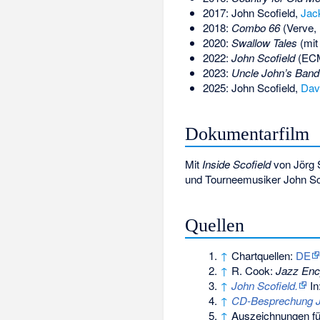
2017: John Scofield,
Jac
2018:
Combo 66
(Verve,
2020:
Swallow Tales
(mi
2022:
John Scofield
(ECM
2023:
Uncle John’s Band
2025: John Scofield,
Dav
Dokumentarfilm
Mit
Inside Scofield
von Jörg S
und Tourneemusiker John Sco
Quellen
↑
Chartquellen:
DE
↑
R. Cook:
Jazz Enc
↑
John Scofield.
In
↑
CD-Besprechung Jo
↑
Auszeichnungen fü