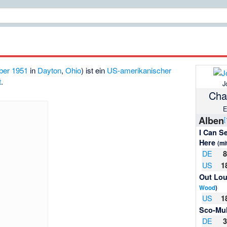
ber
1951
in
Dayton
,
Ohio
) ist ein
US-amerikanischer
t
.
J
Char
E
Alben
[
I Can S
Here
(mi
DE
US
1
Out Lo
Wood
)
US
1
Sco-Mu
DE