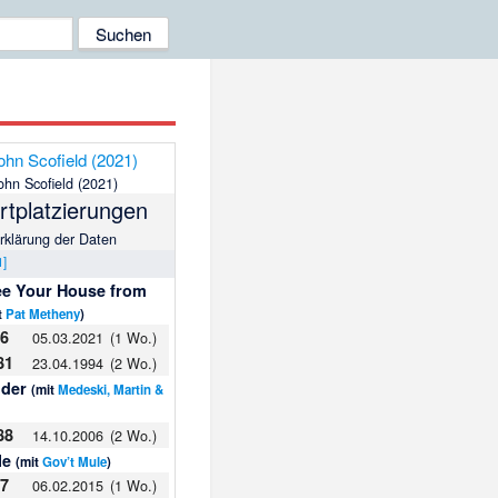
ohn Scofield (2021)
t­plat­zie­rungen
rklärung der Daten
1
]
ee Your House from
t
Pat Metheny
)
86
05.03.2021
(1 Wo.)
81
23.04.1994
(2 Wo.)
uder
(mit
Medeski, Martin &
88
14.10.2006
(2 Wo.)
le
(mit
Gov’t Mule
)
37
06.02.2015
(1 Wo.)