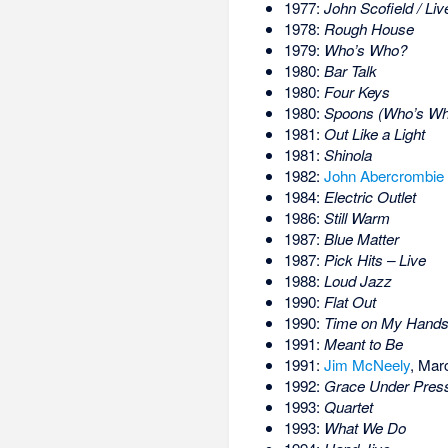
1977:
John Scofield / Liv
1978:
Rough House
1979:
Who’s Who?
1980:
Bar Talk
1980:
Four Keys
1980:
Spoons (Who’s Wh
1981:
Out Like a Light
1981:
Shinola
1982:
John Abercrombie
1984:
Electric Outlet
1986:
Still Warm
1987:
Blue Matter
1987:
Pick Hits – Live
1988:
Loud Jazz
1990:
Flat Out
1990:
Time on My Hand
1991:
Meant to Be
1991:
Jim McNeely
, Mar
1992:
Grace Under Pres
1993:
Quartet
1993:
What We Do