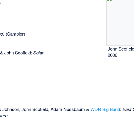
e
o)
(Sampler)
John Scofiel
& John Scofield:
Solar
2006
s
c Johnson, John Scofield, Adam Nussbaum &
WDR Big Band
:
East 
sure