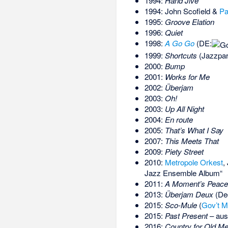
1994:
Hand Jive
1994: John Scofield &
Pa
1995:
Groove Elation
1996:
Quiet
1998:
A Go Go
(DE:
1999:
Shortcuts
(Jazzpar
2000:
Bump
2001:
Works for Me
2002:
Überjam
2003:
Oh!
2003:
Up All Night
2004:
En route
2005:
That’s What I Say
2007:
This Meets That
2009:
Piety Street
2010:
Metropole Orkest
,
Jazz Ensemble Album“
2011:
A Moment’s Peace
2013:
Überjam Deux
(De
2015:
Sco-Mule
(
Gov’t M
2015:
Past Present
– aus
2016:
Country for Old M