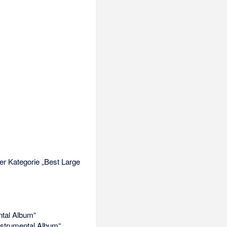
er Kategorie „Best Large
ntal Album“
nstrumental Album“