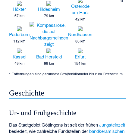
e
Osterode
Höxter
Hildesheim
am Harz
67 km
79 km
42 km
Paderborn
Nordhausen
112 km
86 km
Kassel
Bad Hersfeld
Erfurt
49 km
99 km
154 km
* Entfernungen sind gerundete Straßenkilometer bis zum Ortszentrum.
Geschichte
Ur- und Frühgeschichte
Das Stadtgebiet Göttingens ist seit der frühen
Jungsteinzeit
besiedelt, wie zahlreiche Fundstellen der
bandkeramischen