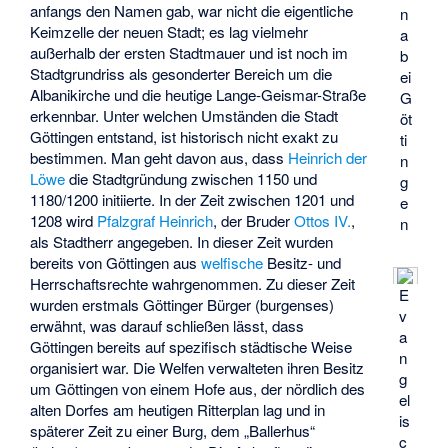
anfangs den Namen gab, war nicht die eigentliche
n
Keimzelle der neuen Stadt; es lag vielmehr
a
außerhalb der ersten Stadtmauer und ist noch im
b
Stadtgrundriss als gesonderter Bereich um die
ei
Albanikirche und die heutige Lange-Geismar-Straße
G
erkennbar. Unter welchen Umständen die Stadt
öt
Göttingen entstand, ist historisch nicht exakt zu
ti
bestimmen. Man geht davon aus, dass
Heinrich der
n
Löwe
die Stadtgründung zwischen 1150 und
g
1180/1200 initiierte. In der Zeit zwischen 1201 und
e
1208 wird
Pfalzgraf Heinrich
, der Bruder
Ottos IV.
,
n
als Stadtherr angegeben. In dieser Zeit wurden
bereits von Göttingen aus
welfische
Besitz- und
Herrschaftsrechte wahrgenommen. Zu dieser Zeit
E
wurden erstmals Göttinger Bürger (burgenses)
v
erwähnt, was darauf schließen lässt, dass
a
Göttingen bereits auf spezifisch städtische Weise
n
organisiert war. Die Welfen verwalteten ihren Besitz
g
um Göttingen von einem Hofe aus, der nördlich des
el
alten Dorfes am heutigen Ritterplan lag und in
is
späterer Zeit zu einer Burg, dem
„Ballerhus“
c