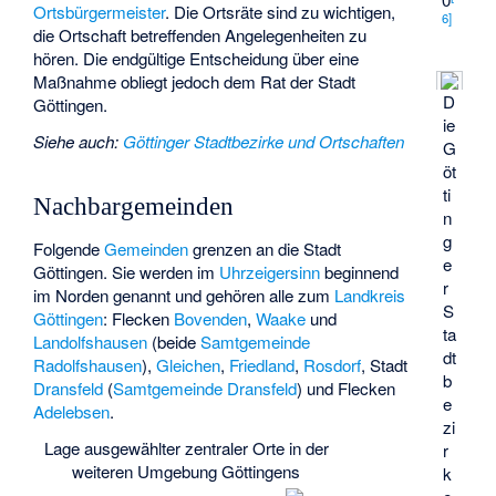
Ortsbürgermeister
. Die Ortsräte sind zu wichtigen,
6
]
die Ortschaft betreffenden Angelegenheiten zu
hören. Die endgültige Entscheidung über eine
Maßnahme obliegt jedoch dem Rat der Stadt
D
Göttingen.
ie
Siehe auch
:
Göttinger Stadtbezirke und Ortschaften
G
öt
ti
Nachbargemeinden
n
g
Folgende
Gemeinden
grenzen an die Stadt
e
Göttingen. Sie werden im
Uhrzeigersinn
beginnend
r
im Norden genannt und gehören alle zum
Landkreis
S
Göttingen
: Flecken
Bovenden
,
Waake
und
ta
Landolfshausen
(beide
Samtgemeinde
dt
Radolfshausen
),
Gleichen
,
Friedland
,
Rosdorf
, Stadt
b
Dransfeld
(
Samtgemeinde Dransfeld
) und Flecken
e
Adelebsen
.
zi
Lage ausgewählter zentraler Orte in der
r
weiteren Umgebung Göttingens
k