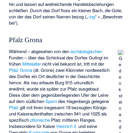
hin und lassen auf weitreichende Handelsbeziehungen
schließen. Durch das Dorf floss ein kleiner Bach, die Gote,
von der das Dorf seinen Namen bezog („
-ing
“ = „Bewohner
bei“).
Pfalz Grona
Während – abgesehen von den
archäologischen
Funden – über das Schicksal des Dorfes Gutingi im
G
frühen
Mittelalter
nicht viel bekannt ist, tritt mit der
e
Pfalz Grona
(dt. Grone) zwei Kilometer nordwestlich
d
des Dorfes ein Ort deutlicher in der Geschichte
e
hervor. Als neu erbaute Burg 915 urkundlich
n
erwähnt, wurde sie später zur Pfalz ausgebaut.
k
Diese über dem gegenüberliegenden Ufer der Leine
st
auf dem südlichen
Sporn
des Hagenbergs gelegene
ei
Pfalz
gilt mit ihren insgesamt 18 bezeugten Königs-
n
und Kaiseraufenthalten zwischen 941 und 1025 als
a
spezifisch
ottonische
Pfalz mittleren Ranges.
n
Insbesondere für Kaiser
Heinrich II.
und seine
d
Gemahlin
Kunigunde
war Grone ein beliebter
e