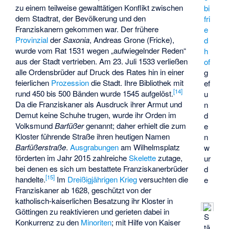
zu einem teilweise gewalttätigen Konflikt zwischen
bi
dem Stadtrat, der Bevölkerung und den
fri
Franziskanern gekommen war. Der frühere
e
Provinzial
der
Saxonia
, Andreas Grone (Fricke),
d
wurde vom Rat 1531 wegen „aufwiegelnder Reden“
h
aus der Stadt vertrieben. Am 23. Juli 1533 verließen
of
alle Ordensbrüder auf Druck des Rates hin in einer
g
feierlichen
Prozession
die Stadt. Ihre Bibliothek mit
ef
[
14
]
rund 450 bis 500 Bänden wurde 1545 aufgelöst.
u
Da die Franziskaner als Ausdruck ihrer Armut und
n
Demut keine Schuhe trugen, wurde ihr Orden im
d
Volksmund
Barfüßer
genannt; daher erhielt die zum
e
Kloster führende Straße ihren heutigen Namen
n
Barfüßerstraße
.
Ausgrabungen
am Wilhelmsplatz
w
förderten im Jahr 2015 zahlreiche
Skelette
zutage,
ur
bei denen es sich um bestattete Franziskanerbrüder
d
[
15
]
handelte.
Im
Dreißigjährigen Krieg
versuchten die
e
Franziskaner ab 1628, geschützt von der
katholisch-kaiserlichen Besatzung ihr Kloster in
Göttingen zu reaktivieren und gerieten dabei in
S
Konkurrenz zu den
Minoriten
; mit Hilfe von Kaiser
tä