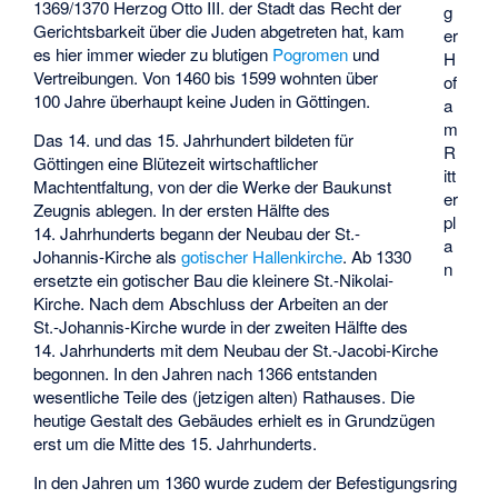
1369/1370 Herzog Otto III. der Stadt das Recht der
g
Gerichtsbarkeit über die Juden abgetreten hat, kam
er
es hier immer wieder zu blutigen
Pogromen
und
H
Vertreibungen. Von 1460 bis 1599 wohnten über
of
100 Jahre überhaupt keine Juden in Göttingen.
a
m
Das 14. und das 15. Jahrhundert bildeten für
R
Göttingen eine Blütezeit wirtschaftlicher
itt
Machtentfaltung, von der die Werke der Baukunst
er
Zeugnis ablegen. In der ersten Hälfte des
pl
14. Jahrhunderts begann der Neubau der St.-
a
Johannis-Kirche als
gotischer
Hallenkirche
. Ab 1330
n
ersetzte ein gotischer Bau die kleinere St.-Nikolai-
Kirche. Nach dem Abschluss der Arbeiten an der
St.-Johannis-Kirche wurde in der zweiten Hälfte des
14. Jahrhunderts mit dem Neubau der St.-Jacobi-Kirche
begonnen. In den Jahren nach 1366 entstanden
wesentliche Teile des (jetzigen alten) Rathauses. Die
heutige Gestalt des Gebäudes erhielt es in Grundzügen
erst um die Mitte des 15. Jahrhunderts.
In den Jahren um 1360 wurde zudem der Befestigungsring