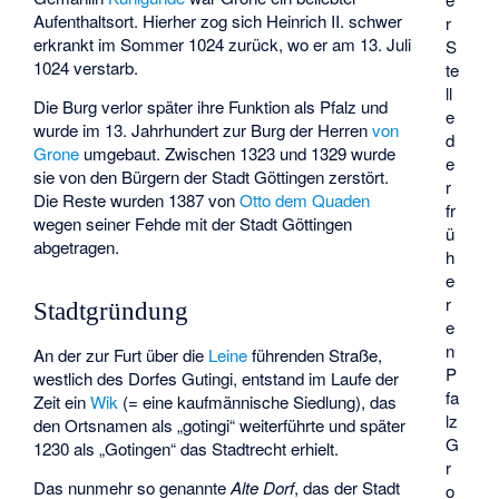
Aufenthaltsort. Hierher zog sich Heinrich II. schwer
r
erkrankt im Sommer 1024 zurück, wo er am 13. Juli
S
1024 verstarb.
te
ll
Die Burg verlor später ihre Funktion als Pfalz und
e
wurde im 13. Jahrhundert zur Burg der Herren
von
d
Grone
umgebaut. Zwischen 1323 und 1329 wurde
e
sie von den Bürgern der Stadt Göttingen zerstört.
r
Die Reste wurden 1387 von
Otto dem Quaden
fr
wegen seiner Fehde mit der Stadt Göttingen
ü
abgetragen.
h
e
r
Stadtgründung
e
n
An der zur Furt über die
Leine
führenden Straße,
P
westlich des Dorfes Gutingi, entstand im Laufe der
fa
Zeit ein
Wik
(= eine kaufmännische Siedlung), das
lz
den Ortsnamen als „gotingi“ weiterführte und später
G
1230 als „Gotingen“ das Stadtrecht erhielt.
r
Das nunmehr so genannte
Alte Dorf
, das der Stadt
o