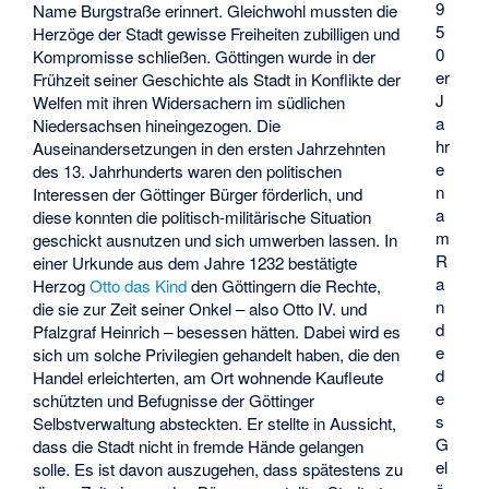
9
Name Burgstraße erinnert. Gleichwohl mussten die
5
Herzöge der Stadt gewisse Freiheiten zubilligen und
0
Kompromisse schließen. Göttingen wurde in der
er
Frühzeit seiner Geschichte als Stadt in Konflikte der
J
Welfen mit ihren Widersachern im südlichen
a
Niedersachsen hineingezogen. Die
hr
Auseinandersetzungen in den ersten Jahrzehnten
e
des 13. Jahrhunderts waren den politischen
n
Interessen der Göttinger Bürger förderlich, und
a
diese konnten die politisch-militärische Situation
m
geschickt ausnutzen und sich umwerben lassen. In
R
einer Urkunde aus dem Jahre 1232 bestätigte
a
Herzog
Otto das Kind
den Göttingern die Rechte,
n
die sie zur Zeit seiner Onkel – also Otto IV. und
d
Pfalzgraf Heinrich – besessen hätten. Dabei wird es
e
sich um solche Privilegien gehandelt haben, die den
d
Handel erleichterten, am Ort wohnende Kaufleute
e
schützten und Befugnisse der Göttinger
s
Selbstverwaltung absteckten. Er stellte in Aussicht,
G
dass die Stadt nicht in fremde Hände gelangen
el
solle. Es ist davon auszugehen, dass spätestens zu