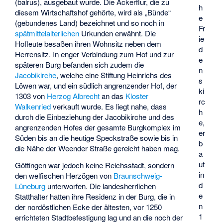
(balrus)
, ausgebaut wurde. Die Ackerflur, die zu
h
diesem Wirtschaftshof gehörte, wird als „Bünde“
e
(gebundenes Land) bezeichnet und so noch in
Fr
spätmittelalterlichen
Urkunden erwähnt. Die
ie
Hofleute besaßen ihren Wohnsitz neben dem
d
Herrensitz. In enger Verbindung zum Hof und zur
e
späteren Burg befanden sich zudem die
n
Jacobikirche
, welche eine Stiftung Heinrichs des
s
Löwen war, und ein südlich angrenzender Hof, der
ki
1303 von
Herzog Albrecht
an das
Kloster
rc
Walkenried
verkauft wurde. Es liegt nahe, dass
h
durch die Einbeziehung der Jacobikirche und des
e,
angrenzenden Hofes der gesamte Burgkomplex im
er
Süden bis an die heutige Speckstraße sowie bis in
b
die Nähe der Weender Straße gereicht haben mag.
a
ut
Göttingen war jedoch keine Reichsstadt, sondern
in
den welfischen Herzögen von
Braunschweig-
d
Lüneburg
unterworfen. Die landesherrlichen
e
Statthalter hatten ihre Residenz in der Burg, die in
n
der nordöstlichen Ecke der ältesten, vor 1250
1
errichteten Stadtbefestigung lag und an die noch der