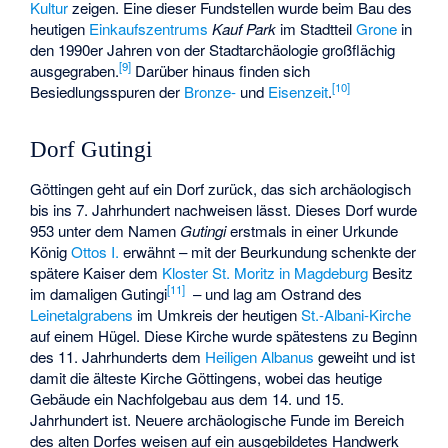
Kultur
zeigen. Eine dieser Fundstellen wurde beim Bau des
heutigen
Einkaufszentrums
Kauf Park
im Stadtteil
Grone
in
den 1990er Jahren von der Stadtarchäologie großflächig
[
9
]
ausgegraben.
Darüber hinaus finden sich
[
10
]
Besiedlungsspuren der
Bronze-
und
Eisenzeit
.
Dorf Gutingi
Göttingen geht auf ein Dorf zurück, das sich archäologisch
bis ins 7. Jahrhundert nachweisen lässt. Dieses Dorf wurde
953 unter dem Namen
Gutingi
erstmals in einer Urkunde
König
Ottos I.
erwähnt – mit der Beurkundung schenkte der
spätere Kaiser dem
Kloster St. Moritz in Magdeburg
Besitz
[
11
]
im damaligen Gutingi
– und lag am Ostrand des
Leinetalgrabens
im Umkreis der heutigen
St.-Albani-Kirche
auf einem Hügel. Diese Kirche wurde spätestens zu Beginn
des 11. Jahrhunderts dem
Heiligen Albanus
geweiht und ist
damit die älteste Kirche Göttingens, wobei das heutige
Gebäude ein Nachfolgebau aus dem 14. und 15.
Jahrhundert ist. Neuere archäologische Funde im Bereich
des alten Dorfes weisen auf ein ausgebildetes Handwerk