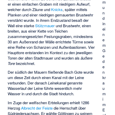
m
er einen einfachen Graben mit niedrigem Aufwurf,
u
welcher durch Zäune und
Knicks
, später mittels
n
Planken und einer niedrigen gemauerten Brustwehr
d
verstärkt wurde. In ihrem Endzustand besaß der
in
Wall eine starke
Stützmauer
und Brustwehr, einen
ei
breiten, aus einer Kette von Teichen
n
zusammengesetzten Festungsgraben, mindestens
e
30 am Außenrand der Wälle errichtete Türme sowie
m
eine Reihe von Schanzen und Außenbastionen. Vier
G
Haupttore entstanden im Kontext zu den jeweiligen
e
Toren der alten Stadtmauer und wurden als
äußere
d
Tore
bezeichnet.
e
n
Der südlich der Mauern fließende Bach Gote wurde
kr
um diese Zeit durch einen Kanal mit der Leine
a
verbunden. Der danach
Leinekanal
genannte
u
Wasserlauf der Leine führte wesentlich mehr
m
Wasser in und durch die Stadt hindurch.
i
Im Zuge der welfischen Erbteilungen erhielt 1286
m
Herzog
Albrecht der Feiste
die Herrschaft über
E
Südniedersachsen. Er wählte Göttingen zu seinem