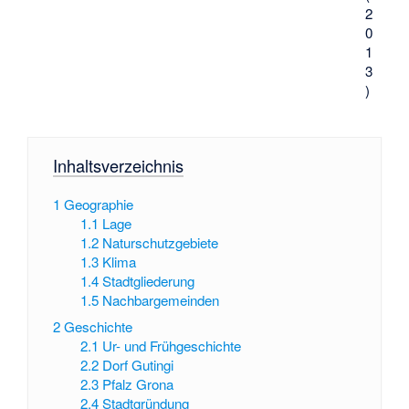
2
0
1
3
)
Inhaltsverzeichnis
1
Geographie
1.1
Lage
1.2
Naturschutzgebiete
1.3
Klima
1.4
Stadtgliederung
1.5
Nachbargemeinden
2
Geschichte
2.1
Ur- und Frühgeschichte
2.2
Dorf Gutingi
2.3
Pfalz Grona
2.4
Stadtgründung