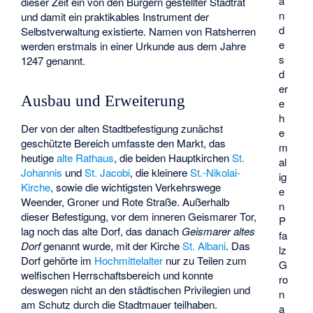
ä
dieser Zeit ein von den Bürgern gestellter Stadtrat
n
und damit ein praktikables Instrument der
d
Selbstverwaltung existierte. Namen von Ratsherren
e
werden erstmals in einer Urkunde aus dem Jahre
s
1247 genannt.
d
er
Ausbau und Erweiterung
e
h
Der von der alten Stadtbefestigung zunächst
e
geschützte Bereich umfasste den Markt, das
m
heutige
alte Rathaus
, die beiden Hauptkirchen
St.
al
Johannis
und
St. Jacobi
, die kleinere
St.-Nikolai-
ig
Kirche
, sowie die wichtigsten Verkehrswege
e
Weender, Groner und Rote Straße. Außerhalb
n
dieser Befestigung, vor dem inneren Geismarer Tor,
P
lag noch das alte Dorf, das danach
Geismarer altes
fa
Dorf
genannt wurde, mit der Kirche
St. Albani
. Das
lz
Dorf gehörte im
Hochmittelalter
nur zu Teilen zum
G
welfischen Herrschaftsbereich und konnte
ro
deswegen nicht an den städtischen Privilegien und
n
am Schutz durch die Stadtmauer teilhaben.
a