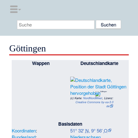
Göttingen
Wappen
Deutschlandkarte
(c)
Karte:
NordNordWest
, Lizenz:
Creative Commons by-sa-3.0
de
Basisdaten
Koordinaten
:
51° 32′
N
,
9° 56′
O
Bundesland
:
Niedersachsen