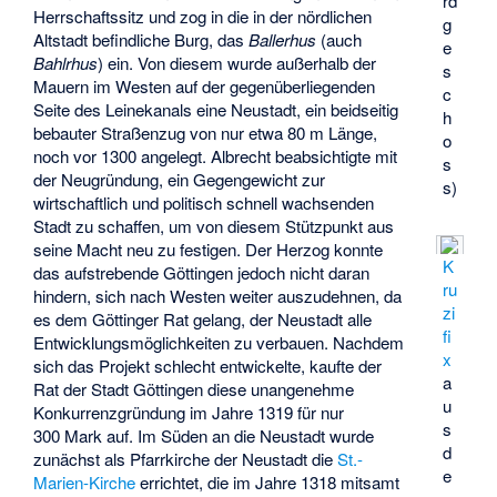
rd
Herrschaftssitz und zog in die in der nördlichen
g
Altstadt befindliche Burg, das
Ballerhus
(auch
e
Bahlrhus
) ein. Von diesem wurde außerhalb der
s
Mauern im Westen auf der gegenüberliegenden
c
Seite des Leinekanals eine Neustadt, ein beidseitig
h
bebauter Straßenzug von nur etwa 80 m Länge,
o
noch vor 1300 angelegt. Albrecht beabsichtigte mit
s
der Neugründung, ein Gegengewicht zur
s)
wirtschaftlich und politisch schnell wachsenden
Stadt zu schaffen, um von diesem Stützpunkt aus
seine Macht neu zu festigen. Der Herzog konnte
K
das aufstrebende Göttingen jedoch nicht daran
ru
hindern, sich nach Westen weiter auszudehnen, da
zi
es dem Göttinger Rat gelang, der Neustadt alle
fi
Entwicklungsmöglichkeiten zu verbauen. Nachdem
x
sich das Projekt schlecht entwickelte, kaufte der
a
Rat der Stadt Göttingen diese unangenehme
u
Konkurrenzgründung im Jahre 1319 für nur
s
300 Mark auf. Im Süden an die Neustadt wurde
d
zunächst als Pfarrkirche der Neustadt die
St.-
e
Marien-Kirche
errichtet, die im Jahre 1318 mitsamt