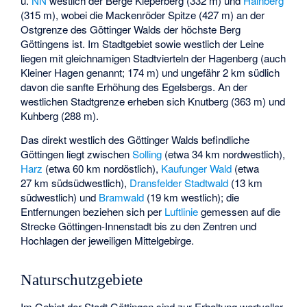
ü.
NN
westlich der Berge
Kleperberg
(332 m) und
Hainberg
(315 m), wobei die
Mackenröder Spitze
(427 m) an der
Ostgrenze des Göttinger Walds der höchste Berg
Göttingens ist. Im Stadtgebiet sowie westlich der Leine
liegen mit gleichnamigen Stadtvierteln der Hagenberg (auch
Kleiner Hagen genannt; 174 m) und ungefähr 2 km südlich
davon die sanfte Erhöhung des Egelsbergs. An der
westlichen Stadtgrenze erheben sich Knutberg (363 m) und
Kuhberg (288 m).
Das direkt westlich des Göttinger Walds befindliche
Göttingen liegt zwischen
Solling
(etwa 34 km nordwestlich),
Harz
(etwa 60 km nordöstlich),
Kaufunger Wald
(etwa
27 km südsüdwestlich),
Dransfelder Stadtwald
(13 km
südwestlich) und
Bramwald
(19 km westlich); die
Entfernungen beziehen sich per
Luftlinie
gemessen auf die
Strecke Göttingen-Innenstadt bis zu den Zentren und
Hochlagen der jeweiligen Mittelgebirge.
Naturschutzgebiete
Im Gebiet der Stadt Göttingen sind zur Erhaltung wertvoller