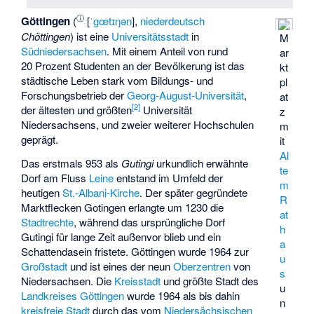
ⓘ
Göttingen
(
[
ˈɡœtɪŋən
],
niederdeutsch
Chöttingen
) ist eine
Universitätsstadt
in
M
Südniedersachsen
. Mit einem Anteil von rund
ar
20 Prozent Studenten an der Bevölkerung ist das
kt
städtische Leben stark vom Bildungs- und
pl
Forschungsbetrieb der
Georg-August-Universität
,
at
[
2
]
der ältesten und größten
Universität
z
Niedersachsens, und zweier weiterer Hochschulen
m
geprägt.
it
Al
Das erstmals 953 als
Gutingi
urkundlich erwähnte
te
Dorf am Fluss
Leine
entstand im Umfeld der
m
heutigen
St.-Albani-Kirche
. Der später gegründete
R
Marktflecken Gotingen erlangte um 1230 die
at
Stadtrechte
, während das ursprüngliche Dorf
h
Gutingi für lange Zeit außenvor blieb und ein
a
Schattendasein fristete. Göttingen wurde 1964 zur
u
Großstadt
und ist eines der neun
Oberzentren
von
s
Niedersachsen. Die
Kreisstadt
und größte Stadt des
u
Landkreises Göttingen
wurde 1964 als bis dahin
n
kreisfreie Stadt
durch das vom
Niedersächsischen