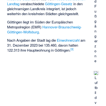
d
Landtag
verabschiedete
Göttingen-Gesetz
in den
F
gleichnamigen Landkreis integriert, ist jedoch
u
weiterhin den kreisfreien Städten gleichgestellt.
ß
g
Göttingen liegt im Süden der
Europäischen
ä
Metropolregion
(EMR)
Hannover-Braunschweig-
n
Göttingen-Wolfsburg
.
g
Nach Angaben der Stadt lag die
Einwohnerzahl
am
er
31. Dezember 2023 bei 135.460, davon hatten
z
[
3
]
122.313 ihre Hauptwohnung in Göttingen.
o
n
e
L
uf
tb
il
d
v