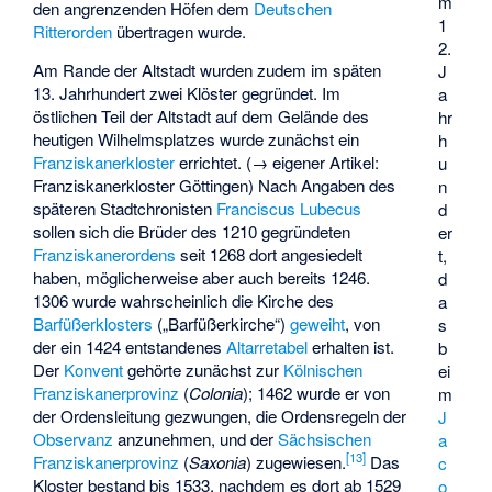
m
den angrenzenden Höfen dem
Deutschen
1
Ritterorden
übertragen wurde.
2.
Am Rande der Altstadt wurden zudem im späten
J
13. Jahrhundert zwei Klöster gegründet. Im
a
östlichen Teil der Altstadt auf dem Gelände des
hr
heutigen Wilhelmsplatzes wurde zunächst ein
h
Franziskanerkloster
errichtet. (→ eigener Artikel:
u
Franziskanerkloster Göttingen
) Nach Angaben des
n
späteren Stadtchronisten
Franciscus Lubecus
d
sollen sich die Brüder des 1210 gegründeten
er
Franziskanerordens
seit 1268 dort angesiedelt
t,
haben, möglicherweise aber auch bereits 1246.
d
1306 wurde wahrscheinlich die Kirche des
a
Barfüßerklosters
(„Barfüßerkirche“)
geweiht
, von
s
der ein 1424 entstandenes
Altarretabel
erhalten ist.
b
Der
Konvent
gehörte zunächst zur
Kölnischen
ei
Franziskanerprovinz
(
Colonia
); 1462 wurde er von
m
der Ordensleitung gezwungen, die Ordensregeln der
J
Observanz
anzunehmen, und der
Sächsischen
a
[
13
]
Franziskanerprovinz
(
Saxonia
) zugewiesen.
Das
c
Kloster bestand bis 1533, nachdem es dort ab 1529
o