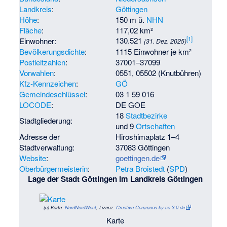
Landkreis
:
Göttingen
Höhe
:
150 m ü.
NHN
Fläche
:
117,02 km²
[
1
]
130.521
Einwohner:
(31. Dez. 2025)
Bevölkerungsdichte
:
1115 Einwohner je km²
Postleitzahlen
:
37001–37099
Vorwahlen
:
0551, 05502 (Knutbühren)
Kfz-Kennzeichen
:
GÖ
Gemeindeschlüssel
:
03 1 59 016
LOCODE
:
DE GOE
18
Stadtbezirke
Stadtgliederung:
und 9
Ortschaften
Adresse der
Hiroshimaplatz 1–4
Stadtverwaltung:
37083 Göttingen
Website
:
goettingen.de
Oberbürgermeisterin
:
Petra Broistedt
(
SPD
)
Lage der Stadt Göttingen im Landkreis Göttingen
(c)
Karte:
NordNordWest
, Lizenz:
Creative Commons by-sa-3.0 de
Karte