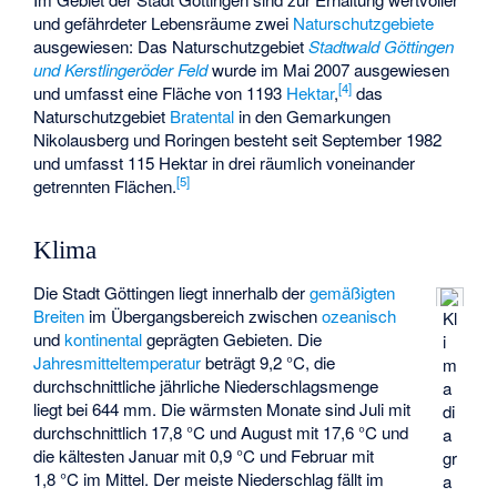
und gefährdeter Lebensräume zwei
Naturschutzgebiete
ausgewiesen: Das Naturschutzgebiet
Stadtwald Göttingen
und Kerstlingeröder Feld
wurde im Mai 2007 ausgewiesen
[
4
]
und umfasst eine Fläche von 1193
Hektar
,
das
Naturschutzgebiet
Bratental
in den Gemarkungen
Nikolausberg und Roringen besteht seit September 1982
und umfasst 115 Hektar in drei räumlich voneinander
[
5
]
getrennten Flächen.
Klima
Die Stadt Göttingen liegt innerhalb der
gemäßigten
Breiten
im Übergangsbereich zwischen
ozeanisch
Kl
und
kontinental
geprägten Gebieten. Die
i
Jahresmitteltemperatur
beträgt 9,2 °C, die
m
durchschnittliche jährliche Niederschlagsmenge
a
liegt bei 644 mm. Die wärmsten Monate sind Juli mit
di
durchschnittlich 17,8 °C und August mit 17,6 °C und
a
die kältesten Januar mit 0,9 °C und Februar mit
gr
1,8 °C im Mittel. Der meiste Niederschlag fällt im
a