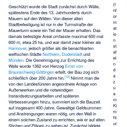
(I
Geschützt wurde die Stadt zunächst durch Wälle,
nf
spätestens Ende des 13. Jahrhunderts durch
or
Mauern auf den Wällen. Von dieser alten
m
Stadtbefestigung ist nur in der Turmstraße der
at
Mauerturm
sowie ein Teil der Mauer erhalten. Das
io
damals befestigte Areal umfasste maximal 600 mal
n
600 m, etwa 25 ha, und war damit zwar kleiner als
st
Hannover
, jedoch größer als die benachbarten
af
welfischen Städte
Northeim
,
Duderstadt
und
el
Münden
. Die Genehmigung zur Errichtung des
n
Walls wurde 1362 von Herzog
Ernst von
d
Braunschweig-Göttingen
erteilt, der Bau zog sich
a
[
12
]
schließlich über 200 Jahre hin.
Nimmt man die
z
von den Landesfürsten angeordnete Anlage von
u
Außenwerken und die notwendigen
a
Instandsetzungsarbeiten und späteren
m
Verbesserungen hinzu, summiert sich die Bauzeit
Ki
auf insgesamt 400 Jahre. Gewaltige Geldsummen
rc
und Anstrengungen waren nötig, um den Wall in
ht
einem solchen Zustand zu errichten, wie er auf alten
ur
Stichen und Plänen zu sehen ist. Zunächst bildete