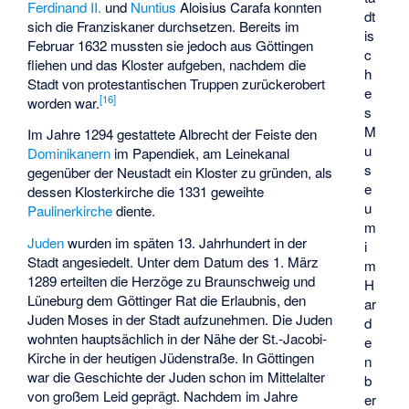
Ferdinand II.
und
Nuntius
Aloisius Carafa konnten
dt
sich die Franziskaner durchsetzen. Bereits im
is
Februar 1632 mussten sie jedoch aus Göttingen
c
fliehen und das Kloster aufgeben, nachdem die
h
Stadt von protestantischen Truppen zurückerobert
e
[
16
]
worden war.
s
M
Im Jahre 1294 gestattete Albrecht der Feiste den
u
Dominikanern
im Papendiek, am
Leinekanal
s
gegenüber der Neustadt ein Kloster zu gründen, als
e
dessen Klosterkirche die 1331 geweihte
u
Paulinerkirche
diente.
m
Juden
wurden im späten 13. Jahrhundert in der
i
Stadt angesiedelt. Unter dem Datum des 1. März
m
1289 erteilten die Herzöge zu Braunschweig und
H
Lüneburg dem Göttinger Rat die Erlaubnis, den
ar
Juden Moses in der Stadt aufzunehmen. Die Juden
d
wohnten hauptsächlich in der Nähe der St.-Jacobi-
e
Kirche in der heutigen Jüdenstraße. In Göttingen
n
war die Geschichte der Juden schon im Mittelalter
b
von großem Leid geprägt. Nachdem im Jahre
er