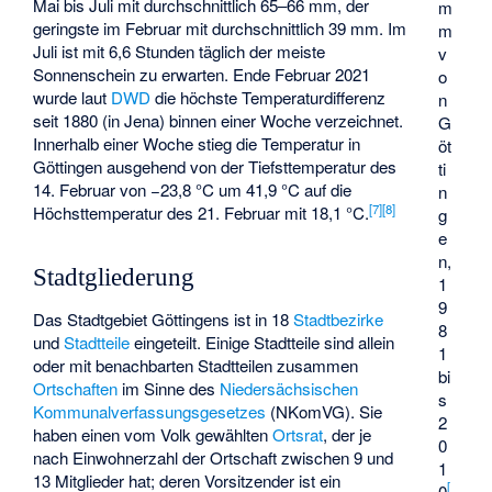
Mai bis Juli mit durchschnittlich 65–66 mm, der
m
geringste im Februar mit durchschnittlich 39 mm. Im
m
Juli ist mit 6,6 Stunden täglich der meiste
v
Sonnenschein zu erwarten. Ende Februar 2021
o
wurde laut
DWD
die höchste Temperaturdifferenz
n
seit 1880 (in Jena) binnen einer Woche verzeichnet.
G
Innerhalb einer Woche stieg die Temperatur in
öt
Göttingen ausgehend von der Tiefsttemperatur des
ti
14. Februar von −23,8 °C um 41,9 °C auf die
n
[
7
]
[
8
]
Höchsttemperatur des 21. Februar mit 18,1 °C.
g
e
n,
Stadtgliederung
1
9
Das Stadtgebiet Göttingens ist in 18
Stadtbezirke
8
und
Stadtteile
eingeteilt. Einige Stadtteile sind allein
1
oder mit benachbarten Stadtteilen zusammen
bi
Ortschaften
im Sinne des
Niedersächsischen
s
Kommunalverfassungsgesetzes
(NKomVG). Sie
2
haben einen vom Volk gewählten
Ortsrat
, der je
0
nach Einwohnerzahl der Ortschaft zwischen 9 und
1
13 Mitglieder hat; deren Vorsitzender ist ein
[
0