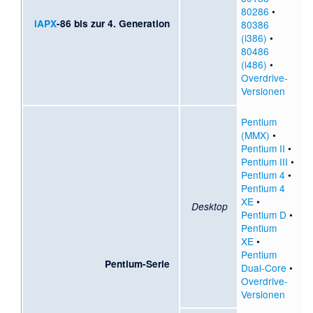
80286
•
iAPX
-86 bis zur 4. Generation
80386
(i386)
•
80486
(i486)
•
Overdrive-
Versionen
Pentium
(MMX)
•
Pentium II
•
Pentium III
•
Pentium 4
•
Pentium 4
XE
•
Desktop
Pentium D
•
Pentium
XE
•
Pentium
Pentium-Serie
Dual-Core
•
Overdrive-
Versionen