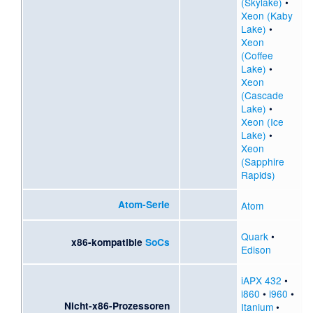
(Skylake)
•
Xeon (Kaby
Lake)
•
Xeon
(Coffee
Lake)
•
Xeon
(Cascade
Lake)
•
Xeon (Ice
Lake)
•
Xeon
(Sapphire
Rapids)
Atom-Serie
Atom
Quark
•
x86-kompatible
SoCs
Edison
iAPX 432
•
i860
•
i960
•
Nicht-x86-Prozessoren
Itanium
•