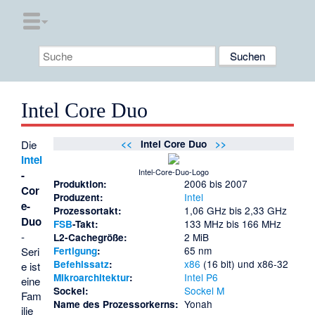
Intel Core Duo
Die
<<
Intel Core Duo
>>
Intel
Intel-Core-Duo-Logo
-
2006 bis 2007
Produktion:
Cor
Intel
Produzent:
e-
1,06 GHz bis 2,33 GHz
Prozessortakt:
Duo
133 MHz bis 166 MHz
FSB
-Takt:
-
2 MiB
L2-Cachegröße:
65 nm
Seri
Fertigung
:
x86
(16 bit) und x86-32
Befehlssatz
:
e ist
Intel P6
Mikroarchitektur
:
eine
Sockel M
Sockel:
Fam
Yonah
Name des Prozessorkerns:
ilie