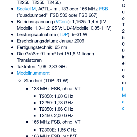
T2250, T2350, T2450)
D
Sockel M
, AGTL+ mit 133 oder 166 MHz
FSB
u
("quadpumped", FSB 533 oder FSB 667)
o
Betriebsspannung (
VCore
): 1,1625–1,4 V (LV-
T
Modelle: 1,0–1,2125 V; ULV-Modelle: 0,85-1,1V)
2
Leistungsaufnahme (
TDP
): 9–31 W
5
Erscheinungsdatum: Januar 2006
0
Fertigungstechnik: 65 nm
0
Die-Größe: 91 mm² bei 151,6 Millionen
in
Transistoren
ei
Taktraten: 1,06–2,33 GHz
n
Modellnummern
:
e
Standard (TDP: 31 W)
m
133 MHz FSB, ohne IVT
i
M
T2050: 1,60 GHz
a
T2250: 1,73 GHz
c
T2350: 1,86 GHz
T2450: 2,00 GHz
166 MHz FSB, ohne IVT
T2300E: 1,66 GHz
166 MHz FSB, mit IVT