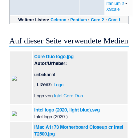
Itanium 2
•
XScale
Weitere Listen:
Celeron
•
Pentium
•
Core 2
•
Core i
Auf dieser Seite verwendete Medien
Core Duo logo.jpg
Autor/Urheber:
unbekannt
,
Lizenz:
Logo
Logo von
Intel Core Duo
Intel logo (2020, light blue).svg
Intel logo (2020-)
IMac A1173 Motherboard Closeup cr intel
T2500.jpg