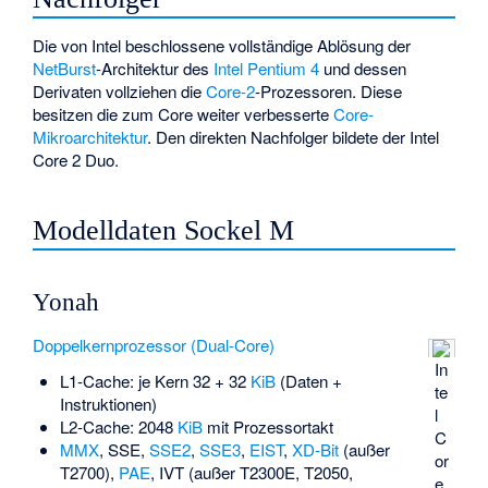
Die von Intel beschlossene vollständige Ablösung der
NetBurst
-Architektur des
Intel Pentium 4
und dessen
Derivaten vollziehen die
Core-2
-Prozessoren. Diese
besitzen die zum Core weiter verbesserte
Core-
Mikroarchitektur
. Den direkten Nachfolger bildete der
Intel
Core 2 Duo
.
Modelldaten Sockel M
Yonah
Doppelkernprozessor (Dual-Core)
In
L1-Cache: je Kern 32 + 32
KiB
(Daten +
te
Instruktionen)
l
L2-Cache: 2048
KiB
mit Prozessortakt
C
MMX
,
SSE
,
SSE2
,
SSE3
,
EIST
,
XD-Bit
(außer
or
T2700),
PAE
,
IVT
(außer T2300E, T2050,
e