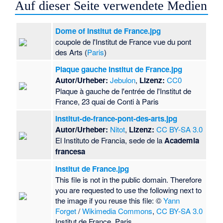
Auf dieser Seite verwendete Medien
Dome of Institut de France.jpg
coupole de l'Institut de France vue du pont
des Arts (
Paris
)
Plaque gauche Institut de France.jpg
Autor/Urheber:
Jebulon
,
Lizenz:
CC0
Plaque à gauche de l'entrée de l'Institut de
France, 23 quai de Conti à Paris
Institut-de-france-pont-des-arts.jpg
Autor/Urheber:
Nitot
,
Lizenz:
CC BY-SA 3.0
El Instituto de Francia, sede de la
Academia
francesa
Institut de France.jpg
This file is not in the public domain. Therefore
you are requested to use the following next to
the image if you reuse this file: ©
Yann
Forget
/
Wikimedia Commons
,
CC BY-SA 3.0
Institut de France, Paris.