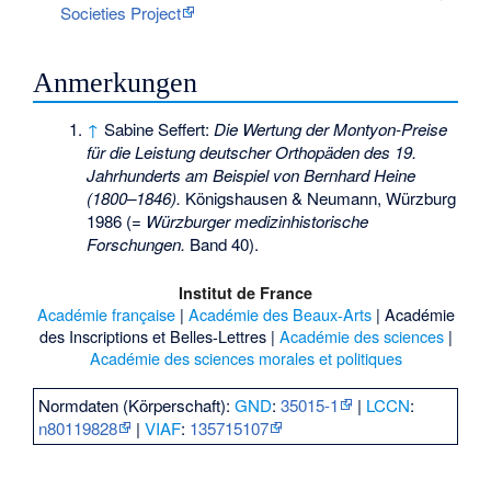
Societies Project
Anmerkungen
↑
Sabine Seffert:
Die Wertung der Montyon-Preise
für die Leistung deutscher Orthopäden des 19.
Jahrhunderts am Beispiel von Bernhard Heine
(1800–1846).
Königshausen & Neumann, Würzburg
1986 (=
Würzburger medizinhistorische
Forschungen.
Band 40).
Institut de France
Académie française
|
Académie des Beaux-Arts
|
Académie
des Inscriptions et Belles-Lettres
|
Académie des sciences
|
Académie des sciences morales et politiques
Normdaten (Körperschaft):
GND
:
35015-1
|
LCCN
:
n80119828
|
VIAF
:
135715107