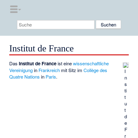
Institut de France
Das
Institut de France
ist eine
wissenschaftliche
Vereinigung
in
Frankreich
mit Sitz im
Collège des
I
Quatre Nations
in
Paris
.
n
s
ti
t
u
t
d
e
F
r