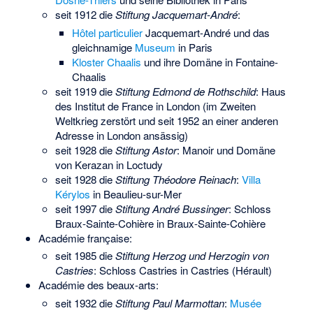
seit 1912 die
Stiftung Jacquemart-André
:
Hôtel particulier
Jacquemart-André und das
gleichnamige
Museum
in Paris
Kloster Chaalis
und ihre Domäne in Fontaine-
Chaalis
seit 1919 die
Stiftung Edmond de Rothschild
: Haus
des Institut de France in London (im Zweiten
Weltkrieg zerstört und seit 1952 an einer anderen
Adresse in London ansässig)
seit 1928 die
Stiftung Astor
:
Manoir und Domäne
von Kerazan
in Loctudy
seit 1928 die
Stiftung Théodore Reinach
:
Villa
Kérylos
in Beaulieu-sur-Mer
seit 1997 die
Stiftung André Bussinger
:
Schloss
Braux-Sainte-Cohière
in Braux-Sainte-Cohière
Académie française:
seit 1985 die
Stiftung Herzog und Herzogin von
Castries
:
Schloss Castries
in Castries (Hérault)
Académie des beaux-arts:
seit 1932 die
Stiftung Paul Marmottan
:
Musée