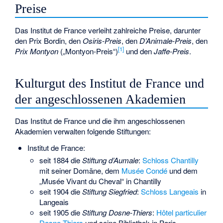
Preise
Das Institut de France verleiht zahlreiche Preise, darunter
den
Prix Bordin
, den
Osiris-Preis
, den
D’Animale-Preis
, den
[
1
]
Prix Montyon
(„Montyon-Preis“)
und den
Jaffe-Preis
.
Kulturgut des Institut de France und
der angeschlossenen Akademien
Das Institut de France und die ihm angeschlossenen
Akademien verwalten folgende Stiftungen:
Institut de France:
seit 1884 die
Stiftung d’Aumale
:
Schloss Chantilly
mit seiner Domäne, dem
Musée Condé
und dem
„Musée Vivant du Cheval“ in Chantilly
seit 1904 die
Stiftung Siegfried
:
Schloss Langeais
in
Langeais
seit 1905 die
Stiftung Dosne-Thiers
:
Hôtel particulier
Dosne-Thiers
und seine Bibliothek in Paris