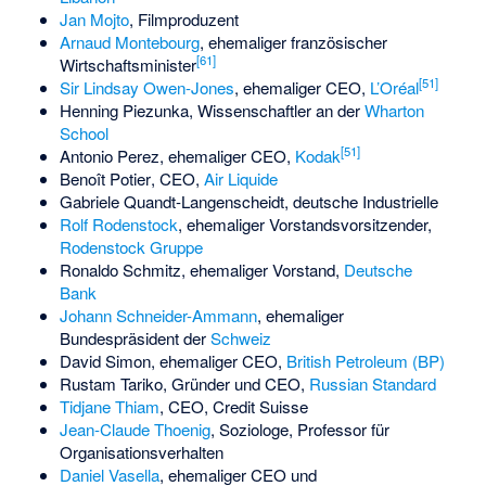
Jan Mojto
, Filmproduzent
Arnaud Montebourg
, ehemaliger französischer
[
61
]
Wirtschaftsminister
[
51
]
Sir Lindsay Owen-Jones
, ehemaliger CEO,
L’Oréal
Henning Piezunka
, Wissenschaftler an der
Wharton
School
[
51
]
Antonio Perez, ehemaliger CEO,
Kodak
Benoît Potier
, CEO,
Air Liquide
Gabriele Quandt-Langenscheidt
, deutsche Industrielle
Rolf Rodenstock
, ehemaliger Vorstandsvorsitzender,
Rodenstock Gruppe
Ronaldo Schmitz
, ehemaliger Vorstand,
Deutsche
Bank
Johann Schneider-Ammann
, ehemaliger
Bundespräsident der
Schweiz
David Simon
, ehemaliger CEO,
British Petroleum (BP)
Rustam Tariko
, Gründer und CEO,
Russian Standard
Tidjane Thiam
, CEO, Credit Suisse
Jean-Claude Thoenig
, Soziologe, Professor für
Organisationsverhalten
Daniel Vasella
, ehemaliger CEO und