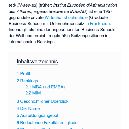
æd/
IN-see-ad
) (früher:
Ins
titut
E
uropéen d’
Ad
ministration
des Affaires
, Eigenschreibweise
INSEAD
) ist eine 1957
gegründete private
Wirtschaftshochschule
(Graduate
Business School) mit Unternehmenssitz in
Frankreich
.
Insead gilt als eine der angesehensten Business Schools
der Welt und erreicht regelmäßig Spitzenpositionen in
internationalen Rankings.
Inhaltsverzeichnis
1
Profil
2
Rankings
2.1
MBA und EMBAs
2.2
MIM
3
Geschichtlicher Überblick
4
Der Name
5
Ausbildungsangebot
6
Bedeutende Fakultätsmitglieder