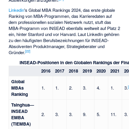
Linkedin
's Global MBA Rankings 2024, das erste globale
Ranking von MBA-Programmen, das Karrieredaten auf
dem professionellen sozialen Netzwerk nutzt, stuft das
MBA-Programm von INSEAD ebenfalls weltweit auf Platz 2
ein, hinter Stanford und vor Harvard. Laut LinkedIn gehören
zu den häufigsten Berufsbezeichnungen für INSEAD-
Absolventen Produktmanager, Strategieberater und
[
22
]
Gründer.
INSEAD-Positionen in den Globalen Rankings der Fin
2016
2017
2018
2019
2020
2021
20
Global
[
MBAs
1.
1.
2.
3.
4.
1.
3.
Ranking
Tsinghua—
INSEAD
2.
3.
3.
9.
5.
11.
3.
EMBA
(TIEMBA)