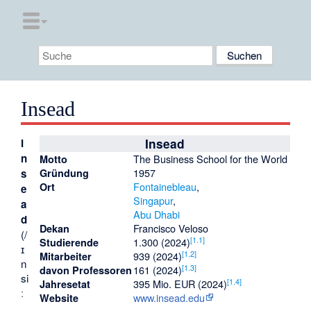
Insead
I
Insead
n
The Business School for the World
Motto
1957
s
Gründung
Fontainebleau
,
Ort
e
Singapur
,
a
Abu Dhabi
d
Francisco Veloso
Dekan
(/
[
1.1
]
1.300 (2024)
Studierende
ɪ
[
1.2
]
939 (2024)
Mitarbeiter
n
[
1.3
]
161 (2024)
davon Professoren
si
[
1.4
]
395 Mio. EUR (2024)
Jahresetat
ː
www.insead.edu
Website