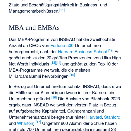
Zitate und Beschäftigungsfähigkeit in Business- und
[
11
]
Managementabschlüssen.
MBA und EMBAs
Das MBA-Programm von INSEAD hat die zweithöchste
Anzahl an CEOs von
Fortune-500
-Unternehmen
[
12
]
hervorgebracht, nach der
Harvard Business School
.
Es
gehört auch zu den 20 größten Produzenten von
Ultra High
[
13
]
[
14
]
Net Worth Individuals
,
und gehört zu den Top 10 der
MBA-Programme weltweit, die die meisten
[
15
]
Milliardärsalumni hervorbringen.
In Bezug auf Unternehmertum schätzt INSEAD, dass etwa
die Hälfte seiner Alumni irgendwann in ihrer Karriere ein
[
16
]
Unternehmen gründet.
Die Analyse von
Pitchbook
2023
ergab, dass INSEAD weltweit den vierten Platz in Bezug
auf aufgebrachte Kapitalmittel, Gründeranzahl und
Unternehmensanzahl belegte (nur hinter
Harvard
,
Stanford
[
17
]
und
Wharton
).
Ungefähr 800 Alumni der Schule haben
mehr als 700 Unternehmen gegründet, die insgesamt 23