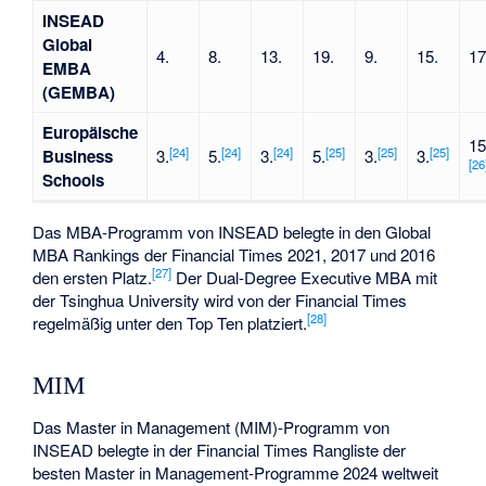
INSEAD
Global
4.
8.
13.
19.
9.
15.
17
EMBA
(GEMBA)
Europäische
15
[
24
]
[
24
]
[
24
]
[
25
]
[
25
]
[
25
]
Business
3.
5.
3.
5.
3.
3.
[
26
Schools
Das MBA-Programm von INSEAD belegte in den Global
MBA Rankings der Financial Times 2021, 2017 und 2016
[
27
]
den ersten Platz.
Der Dual-Degree Executive MBA mit
der
Tsinghua University
wird von der Financial Times
[
28
]
regelmäßig unter den Top Ten platziert.
MIM
Das Master in Management (MIM)-Programm von
INSEAD belegte in der Financial Times Rangliste der
besten Master in Management-Programme 2024 weltweit