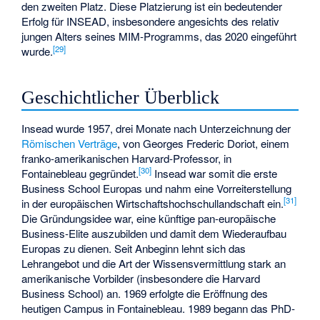
den zweiten Platz. Diese Platzierung ist ein bedeutender
Erfolg für INSEAD, insbesondere angesichts des relativ
jungen Alters seines MIM-Programms, das 2020 eingeführt
[
29
]
wurde.
Geschichtlicher Überblick
Insead wurde 1957, drei Monate nach Unterzeichnung der
Römischen Verträge
, von
Georges Frederic Doriot
, einem
franko-amerikanischen Harvard-Professor, in
[
30
]
Fontainebleau gegründet.
Insead war somit die erste
Business School Europas und nahm eine Vorreiterstellung
[
31
]
in der europäischen Wirtschaftshochschullandschaft ein.
Die Gründungsidee war, eine künftige pan-europäische
Business-Elite auszubilden und damit dem Wiederaufbau
Europas zu dienen. Seit Anbeginn lehnt sich das
Lehrangebot und die Art der Wissensvermittlung stark an
amerikanische Vorbilder (insbesondere die Harvard
Business School) an. 1969 erfolgte die Eröffnung des
heutigen Campus in Fontainebleau. 1989 begann das PhD-