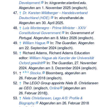
Development.
In:
kingcenter.stanford.edu.
Abgerufen am 1. November 2025
(englisch).
↑
Dr. Karsten Wildberger – Handelsverband
Deutschland (HDE).
In:
einzelhandel.de.
Abgerufen am 30. April 2025
.
↑
Luís Montenegro - Prime Minister - XXIV
Constitutional Government.
In:
Government of
Portugal.
Abgerufen am 8. März 2026
(englisch).
↑
William Hague.
In:
The Guardian.
Abgerufen
am 22. September 2024
(englisch).
↑
Richard Adams, Richard Adams Education
editor:
William Hague als Kanzler der Universität
Oxford gewählt
In:
The Guardian
, 27. November
2024. Abgerufen am 3. Dezember 2024 (englisch).
a
b
c
↑
Stocks.
Bloomberg,
abgerufen am
26. Februar 2018
(englisch).
↑
The LEGO Group appoints Niels B. Christiansen
as CEO
. (englisch,
Online
[abgerufen am
26. Februar 2018]).
↑
Niels Christiansen, Lego A/S: Profile &
Biography.
Abgerufen am 26. Februar 2018