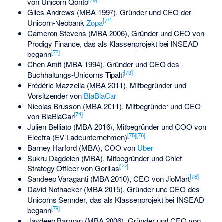
von Unicorn Qonto
Giles Andrews
(MBA 1997), Gründer und CEO der
[
71
]
Unicorn-Neobank
Zopa
Cameron Stevens
(MBA 2006), Gründer und CEO von
Prodigy Finance
, das als Klassenprojekt bei INSEAD
[
72
]
begann
Chen Amit
(MBA 1994), Gründer und CEO des
[
73
]
Buchhaltungs-Unicorns
Tipalti
Frédéric Mazzella
(MBA 2011), Mitbegründer und
Vorsitzender von
BlaBlaCar
Nicolas Brusson
(MBA 2011), Mitbegründer und CEO
[
74
]
von BlaBlaCar
Julien Belliato (MBA 2016), Mitbegründer und COO von
[
75
]
[
76
]
Electra (EV-Ladeunternehmen)
Barney Harford
(MBA), COO von
Uber
Sukru Dagdelen
(MBA), Mitbegründer und Chief
[
77
]
Strategy Officer von
Gorillas
[
78
]
Sandeep Varaganti
(MBA 2010), CEO von
JioMart
David Nothacker
(MBA 2015), Gründer und CEO des
Unicorns
Sennder
, das als Klassenprojekt bei INSEAD
[
79
]
begann
Jaydeep Barman
(MBA 2006), Gründer und CEO von