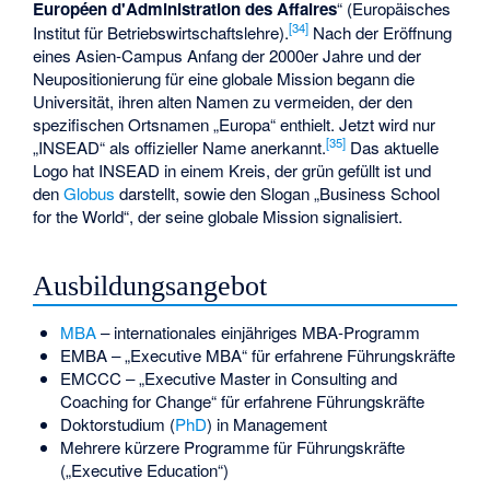
Européen d'Administration des Affaires
“ (Europäisches
[
34
]
Institut für Betriebswirtschaftslehre).
Nach der Eröffnung
eines Asien-Campus Anfang der 2000er Jahre und der
Neupositionierung für eine globale Mission begann die
Universität, ihren alten Namen zu vermeiden, der den
spezifischen Ortsnamen „Europa“ enthielt. Jetzt wird nur
[
35
]
„INSEAD“ als offizieller Name anerkannt.
Das aktuelle
Logo hat INSEAD in einem Kreis, der grün gefüllt ist und
den
Globus
darstellt, sowie den Slogan „Business School
for the World“, der seine globale Mission signalisiert.
Ausbildungsangebot
MBA
– internationales einjähriges MBA-Programm
EMBA – „Executive MBA“ für erfahrene Führungskräfte
EMCCC
– „Executive Master in Consulting and
Coaching for Change“ für erfahrene Führungskräfte
Doktorstudium (
PhD
) in Management
Mehrere kürzere Programme für Führungskräfte
(„Executive Education“)