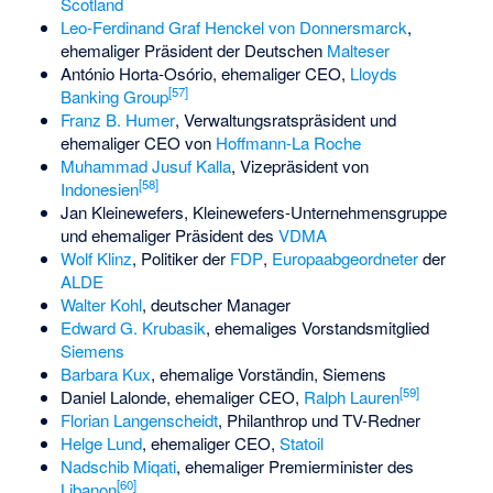
Scotland
Leo-Ferdinand Graf Henckel von Donnersmarck
,
ehemaliger Präsident der Deutschen
Malteser
António Horta-Osório, ehemaliger CEO,
Lloyds
[
57
]
Banking Group
Franz B. Humer
, Verwaltungsratspräsident und
ehemaliger CEO von
Hoffmann-La Roche
Muhammad Jusuf Kalla
, Vizepräsident von
[
58
]
Indonesien
Jan Kleinewefers
, Kleinewefers-Unternehmensgruppe
und ehemaliger Präsident des
VDMA
Wolf Klinz
, Politiker der
FDP
,
Europaabgeordneter
der
ALDE
Walter Kohl
, deutscher Manager
Edward G. Krubasik
, ehemaliges Vorstandsmitglied
Siemens
Barbara Kux
, ehemalige Vorständin, Siemens
[
59
]
Daniel Lalonde, ehemaliger CEO,
Ralph Lauren
Florian Langenscheidt
, Philanthrop und TV-Redner
Helge Lund
, ehemaliger CEO,
Statoil
Nadschib Miqati
, ehemaliger Premierminister des
[
60
]
Libanon