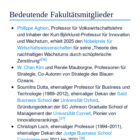
Bedeutende Fakultätsmitglieder
Philippe Aghion
, Professor für Volkswirtschaftslehre
und Inhaber der Kurt-Björklund-Professur für Innovation
und Wachstum, erhielt 2025 den
Nobelpreis für
Wirtschaftswissenschaften
für seine „Theorie des
nachhaltigen Wachstums durch schöpferische
[
36
]
Zerstörung“
W. Chan Kim
und
Renée Mauborgne
, Professoren für
Strategie, Co-Autoren von
Strategie des Blauen
Ozeans
.
Soumitra Dutta
, ehemaliger Professor für Business und
Technologie (1989–2012), ehemaliger Dekan der
Saïd
Business School
der
Universität Oxford
,
Gründungsdekan der
SC Johnson Graduate School of
Management
der
Universität Cornell
, Pionier von
[
37
]
Innovationsrankings.
Christoph Loch
, ehemaliger Professor (1994–2011),
ehemaliger Dekan der
Judge Business School
[
38
]
Cambridge
von 2011 bis 2021.