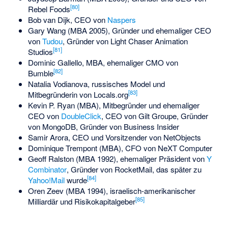
[
80
]
Rebel Foods
Bob van Dijk
, CEO von
Naspers
Gary Wang
(MBA 2005), Gründer und ehemaliger CEO
von
Tudou
, Gründer von
Light Chaser Animation
[
81
]
Studios
Dominic Gallello
, MBA, ehemaliger CMO von
[
82
]
Bumble
Natalia Vodianova
, russisches Model und
[
83
]
Mitbegründerin von Locals.org
Kevin P. Ryan
(MBA), Mitbegründer und ehemaliger
CEO von
DoubleClick
, CEO von
Gilt Groupe
, Gründer
von
MongoDB
, Gründer von
Business Insider
Samir Arora
, CEO und Vorsitzender von
NetObjects
Dominique Trempont
(MBA), CFO von
NeXT Computer
Geoff Ralston
(MBA 1992), ehemaliger Präsident von
Y
Combinator
, Gründer von RocketMail, das später zu
[
84
]
Yahoo!Mail
wurde
Oren Zeev
(MBA 1994), israelisch-amerikanischer
[
85
]
Milliardär und Risikokapitalgeber