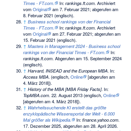
Times - FT.com.
In:
rankings.ft.com.
Archiviert
vom
Original
am
7. Februar 2021
;
abgerufen am
8. Februar 2021
(englisch).
↑
Business school rankings von der Financial
Times - FT.com.
In:
rankings.ft.com.
Archiviert
vom
Original
am
27. Februar 2021
;
abgerufen am
15. Februar 2021
(englisch).
↑
Masters in Management 2024 - Business school
rankings von der Financial Times - FT.com.
In:
rankings.ft.com.
Abgerufen am 15. September 2024
(englisch).
↑
Harvard, INSEAD and the European MBA
. In:
Access MBA
. (englisch,
Online
[abgerufen am
4. März 2018]).
↑
History of the MBA [MBA Friday Facts]
. In:
TopMBA.com
. 22. August 2013 (englisch,
Online
[abgerufen am 4. März 2018]).
↑
Wahrheitssuchende KI erstellt das größte
enzyklopädische Wissensportal der Welt - 6.000
Mal größer als Wikipedia.
In:
finance.yahoo.com.
17. Dezember 2025,
abgerufen am 28. April 2026
.