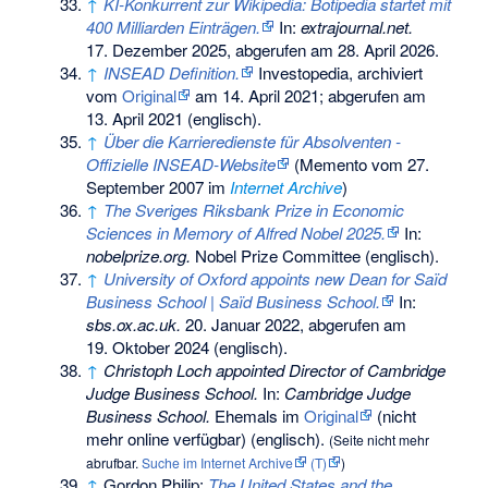
↑
KI-Konkurrent zur Wikipedia: Botipedia startet mit
400 Milliarden Einträgen.
In:
extrajournal.net.
17. Dezember 2025,
abgerufen am 28. April 2026
.
↑
INSEAD Definition.
Investopedia, archiviert
vom
Original
am
14. April 2021
;
abgerufen am
13. April 2021
(englisch).
↑
Über die Karrieredienste für Absolventen -
Offizielle INSEAD-Website
(
Memento
vom 27.
September 2007 im
Internet Archive
)
↑
The Sveriges Riksbank Prize in Economic
Sciences in Memory of Alfred Nobel 2025.
In:
nobelprize.org.
Nobel Prize Committee
(englisch).
↑
University of Oxford appoints new Dean for Saïd
Business School | Saïd Business School.
In:
sbs.ox.ac.uk.
20. Januar 2022,
abgerufen am
19. Oktober 2024
(englisch).
↑
Christoph Loch appointed Director of Cambridge
Judge Business School.
In:
Cambridge Judge
Business School.
Ehemals im
Original
(nicht
mehr online verfügbar)
(englisch).
(
Seite nicht mehr
abrufbar
.
Suche im Internet Archive
(T)
)
↑
Gordon Philip:
The United States and the