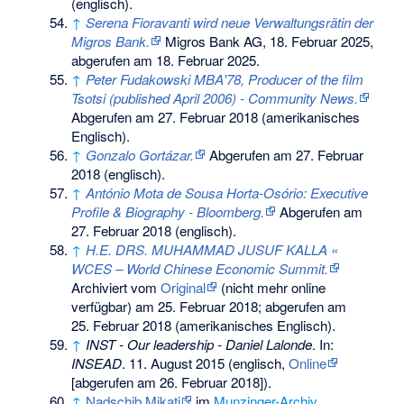
(englisch).
↑
Serena Fioravanti wird neue Verwaltungsrätin der
Migros Bank.
Migros Bank AG, 18. Februar 2025,
abgerufen am 18. Februar 2025
.
↑
Peter Fudakowski MBA'78, Producer of the film
Tsotsi (published April 2006) - Community News.
Abgerufen am 27. Februar 2018
(amerikanisches
Englisch).
↑
Gonzalo Gortázar.
Abgerufen am 27. Februar
2018
(englisch).
↑
António Mota de Sousa Horta-Osório: Executive
Profile & Biography - Bloomberg.
Abgerufen am
27. Februar 2018
(englisch).
↑
H.E. DRS. MUHAMMAD JUSUF KALLA «
WCES – World Chinese Economic Summit.
Archiviert vom
Original
(nicht mehr online
verfügbar) am
25. Februar 2018
;
abgerufen am
25. Februar 2018
(amerikanisches Englisch).
↑
INST - Our leadership - Daniel Lalonde
. In:
INSEAD
. 11. August 2015 (englisch,
Online
[abgerufen am 26. Februar 2018]).
↑
Nadschib Mikati
im
Munzinger-Archiv
,