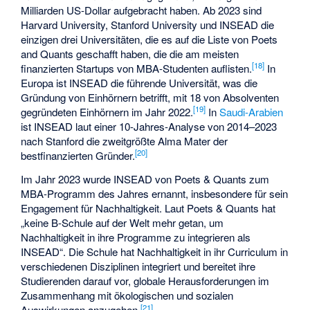
Milliarden US-Dollar aufgebracht haben. Ab 2023 sind
Harvard University, Stanford University und INSEAD die
einzigen drei Universitäten, die es auf die Liste von Poets
and Quants geschafft haben, die die am meisten
[
18
]
finanzierten Startups von MBA-Studenten auflisten.
In
Europa ist INSEAD die führende Universität, was die
Gründung von Einhörnern betrifft, mit 18 von Absolventen
[
19
]
gegründeten Einhörnern im Jahr 2022.
In
Saudi-Arabien
ist INSEAD laut einer 10-Jahres-Analyse von 2014–2023
nach Stanford die zweitgrößte Alma Mater der
[
20
]
bestfinanzierten Gründer.
Im Jahr 2023 wurde INSEAD von
Poets & Quants
zum
MBA-Programm des Jahres ernannt, insbesondere für sein
Engagement für Nachhaltigkeit. Laut Poets & Quants hat
„keine B-Schule auf der Welt mehr getan, um
Nachhaltigkeit in ihre Programme zu integrieren als
INSEAD“. Die Schule hat Nachhaltigkeit in ihr Curriculum in
verschiedenen Disziplinen integriert und bereitet ihre
Studierenden darauf vor, globale Herausforderungen im
Zusammenhang mit ökologischen und sozialen
[
21
]
Auswirkungen anzugehen.