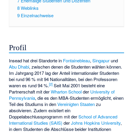
7
Ehemalige Studenten und Dozenten
8
Weblinks
9
Einzelnachweise
Profil
Insead hat drei Standorte in
Fontainebleau
,
Singapur
und
Abu Dhabi
, zwischen denen die Studenten wählen können.
Im Jahrgang 2017 lag der Anteil internationaler Studenten
bei rund 96 % mit 94 Nationalitäten, bei den Professoren
[
2
]
waren es rund 94 %.
Seit Mai 2001 besteht eine
Partnerschaft mit der
Wharton School
der
University of
Pennsylvania
, die es den MBA-Studenten ermöglicht, einen
Teil des Studiums in den
Vereinigten Staaten
zu
absolvieren. Zudem existiert ein
Doppelabschlussprogramm mit der
School of Advanced
International Studies (SAIS)
der
Johns Hopkins University
,
in dem Studenten die Abschlüsse beider Institutionen