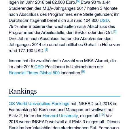
[
6
]
lagen im Jahr 2018 bei 82.000 Euro.
Etwa 90 % aller
Studierenden des MBA-Jahrganges 2017 hatten 3 Monate
nach Abschluss des Programmes eine Stelle gefunden; ihr
Durchschnittsgehalt belief sich auf rund 104.800
USD
.
79 % aller Studierenden wechselten nach Abschluss des
[
7
]
Programmes die Arbeitsstelle, den Sektor oder den Ort.
Drei Jahre nach Abschluss hatten die Absolventen des
Jahrganges 2014 ein durchschnittliches Gehalt in Höhe von
[
8
]
rund 177.100 USD.
Insead hat die zweithöchste Anzahl von MBA-Alumni, die
im Jahr 2015
CEO
-Positionen in Unternehmen der
[
9
]
Financial Times
Global 500
innehatten.
Rankings
QS World Universities Rankings
hat INSEAD seit 2018 im
Fachranking für Business und Management weltweit auf
[
10
]
Platz 2, hinter der
Harvard University
, eingestuft.
Vor
2018 wurde INSEAD weltweit auf Platz 3 eingestuft. Dieses
Ranking berücksichtigt den akademischen Ruf, Forschung,