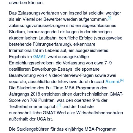
erwerben können.
Das Zulassungsverfahren von Insead ist selektiv; weniger
[
3
]
als ein Viertel der Bewerber werden aufgenommen.
Zulassungsvoraussetzungen sind ein abgeschlossenes
Studium, herausragende Leistungen in der bisherigen
akademischen Laufbahn, berufliche Erfolge (vorzugsweise
bestehende Führungserfahrung), erkennbare
Internationalität im Lebenslauf, ein ausgezeichnetes
Ergebnis im
GMAT
, zwei aussagekräftige
Empfehlungsschreiben, die Verfassung von etwa 7–9
detaillierten Bewerbungs-Essays, die spontane
Beantwortung von 4 Video-Interview-Fragen sowie zwei
[
4
]
separate, abschließende Interviews durch Insead-
Alumni
.
Die Studenten des Full-Time-MBA-Programms des
Jahrgangs 2018 erreichten einen durchschnittlichen GMAT-
Score von 709 Punkten, was den obersten 9 % der
[
5
]
Testteilnehmer entspricht
und der höchste
durchschnittliche GMAT-Wert aller Wirtschaftshochschulen
außerhalb der USA ist.
Die Studiengebühren für das einjährige MBA-Programm