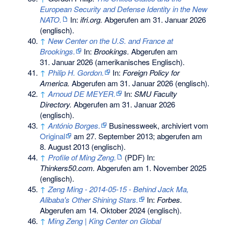
European Security and Defense Identity in the New
NATO.
In:
ifri.org.
Abgerufen am 31. Januar 2026
(englisch).
↑
New Center on the U.S. and France at
Brookings.
In:
Brookings.
Abgerufen am
31. Januar 2026
(amerikanisches Englisch).
↑
Philip H. Gordon.
In:
Foreign Policy for
America.
Abgerufen am 31. Januar 2026
(englisch).
↑
Arnoud DE MEYER.
In:
SMU Faculty
Directory.
Abgerufen am 31. Januar 2026
(englisch).
↑
António Borges.
Businessweek
, archiviert vom
Original
am
27. September 2013
;
abgerufen am
8. August 2013
(englisch).
↑
Profile of Ming Zeng.
(PDF) In:
Thinkers50.com.
Abgerufen am 1. November 2025
(englisch).
↑
Zeng Ming - 2014-05-15 - Behind Jack Ma,
Alibaba's Other Shining Stars.
In:
Forbes.
Abgerufen am 14. Oktober 2024
(englisch).
↑
Ming Zeng | King Center on Global