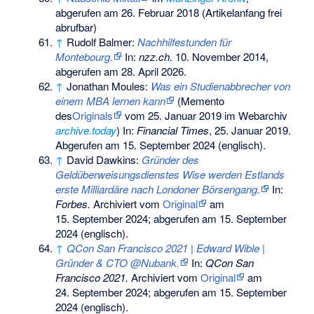
abgerufen am 26. Februar 2018 (Artikelanfang frei
abrufbar)
↑
Rudolf Balmer:
Nachhilfestunden für
Montebourg.
In:
nzz.ch.
10. November 2014,
abgerufen am 28. April 2026
.
↑
Jonathan Moules:
Was ein Studienabbrecher von
einem MBA lernen kann
(
Memento
des
Originals
vom 25. Januar 2019 im Webarchiv
archive.today
) In:
Financial Times
, 25. Januar 2019.
Abgerufen am 15. September 2024 (englisch).
↑
David Dawkins:
Gründer des
Geldüberweisungsdienstes Wise werden Estlands
erste Milliardäre nach Londoner Börsengang.
In:
Forbes.
Archiviert vom
Original
am
15. September 2024
;
abgerufen am 15. September
2024
(englisch).
↑
QCon San Francisco 2021 | Edward Wible |
Gründer & CTO @Nubank.
In:
QCon San
Francisco 2021.
Archiviert vom
Original
am
24. September 2024
;
abgerufen am 15. September
2024
(englisch).