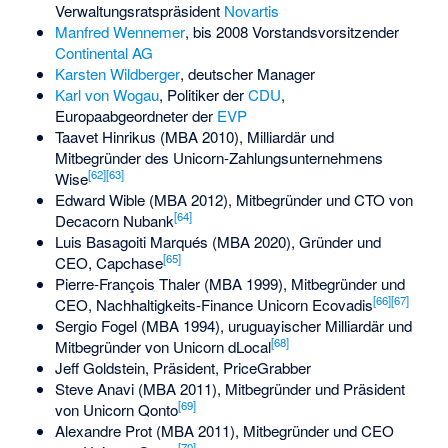
Verwaltungsratspräsident
Novartis
Manfred Wennemer
, bis 2008 Vorstandsvorsitzender
Continental AG
Karsten Wildberger
, deutscher Manager
Karl von Wogau
, Politiker der
CDU
,
Europaabgeordneter der
EVP
Taavet Hinrikus
(MBA 2010), Milliardär und
Mitbegründer des
Unicorn
-Zahlungsunternehmens
[
62
]
[
63
]
Wise
Edward Wible
(MBA 2012), Mitbegründer und CTO von
[
64
]
Decacorn
Nubank
Luis Basagoiti Marqués
(MBA 2020), Gründer und
[
65
]
CEO,
Capchase
Pierre-François Thaler
(MBA 1999), Mitbegründer und
[
66
]
[
67
]
CEO, Nachhaltigkeits-Finance
Unicorn
Ecovadis
Sergio Fogel
(MBA 1994), uruguayischer Milliardär und
[
68
]
Mitbegründer von Unicorn
dLocal
Jeff Goldstein
, Präsident,
PriceGrabber
Steve Anavi
(MBA 2011), Mitbegründer und Präsident
[
69
]
von Unicorn
Qonto
Alexandre Prot
(MBA 2011), Mitbegründer und CEO
[
70
]