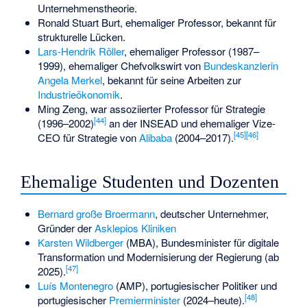
Unternehmenstheorie
.
Ronald Stuart Burt
, ehemaliger Professor, bekannt für
strukturelle Lücken
.
Lars-Hendrik Röller
, ehemaliger Professor (1987–
1999), ehemaliger Chefvolkswirt von
Bundeskanzlerin
Angela Merkel
, bekannt für seine Arbeiten zur
Industrieökonomik
.
Ming Zeng
, war assoziierter Professor für Strategie
[
44
]
(1996–2002)
an der INSEAD und ehemaliger Vize-
[
45
]
[
46
]
CEO für Strategie von
Alibaba
(2004–2017).
Ehemalige Studenten und Dozenten
Bernard große Broermann
, deutscher Unternehmer,
Gründer der
Asklepios Kliniken
Karsten Wildberger
(MBA), Bundesminister für digitale
Transformation und Modernisierung der Regierung (ab
[
47
]
2025).
Luís Montenegro
(AMP), portugiesischer Politiker und
[
48
]
portugiesischer
Premierminister
(2024–heute).