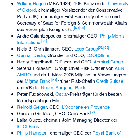
William Hague
(MBA 1989), 106. Kanzler der
University
of Oxford
, ehemaliger Vorsitzender der
Conservative
Party (UK)
, ehemaliger
First Secretary of State
und
Secretary of State for Foreign & Commonwealth Affairs
[
49
]
[
50
]
des Vereinigten Königreichs.
André Calantzopoulos, ehemaliger CEO,
Philip Morris
[
51
]
International
[
52
]
[
53
]
Niels B. Christiansen, CEO,
Lego Group
Gunnar Dedio
, Gründer und CEO,
LOOKSfilm
Henry Engelhardt, Gründer und CEO,
Admiral Group
Serena Fioravanti, Group Chief Risk Officer von
ABN
AMRO
und ab 1. März 2025 Mitglied im Verwaltungsrat
[
54
]
der
Migros Bank
;
früher Risk-Chefin
Credit Suisse
und VR der
Neuen Aargauer Bank
Peter Fudakowski,
Oscar
-Preisträger für den besten
[
55
]
fremdsprachigen Film
Reinold Geiger
, CEO,
L’Occitane en Provence
[
56
]
Gonzalo Gortázar, CEO,
CaixaBank
Lalita Gupte
, ehemals Joint Managing Director der
ICICI Bank
Philip Hampton
, ehemaliger CEO der
Royal Bank of