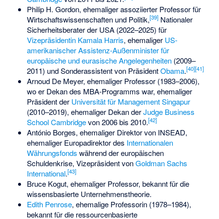
Philip H. Gordon
, ehemaliger assoziierter Professor für
[
39
]
Wirtschaftswissenschaften und Politik,
Nationaler
Sicherheitsberater der USA (2022–2025) für
Vizepräsidentin
Kamala Harris
, ehemaliger
US-
amerikanischer Assistenz-Außenminister für
europäische und eurasische Angelegenheiten
(2009–
[
40
]
[
41
]
2011) und Sonderassistent von Präsident
Obama
.
Arnoud De Meyer
, ehemaliger Professor (1983–2006),
wo er Dekan des MBA-Programms war, ehemaliger
Präsident der
Universität für Management Singapur
(2010–2019), ehemaliger Dekan der
Judge Business
[
42
]
School Cambridge
von 2006 bis 2010.
António Borges
, ehemaliger Direktor von INSEAD,
ehemaliger Europadirektor des
Internationalen
Währungsfonds
während der
europäischen
Schuldenkrise
, Vizepräsident von
Goldman Sachs
[
43
]
International
.
Bruce Kogut
, ehemaliger Professor, bekannt für
die
wissensbasierte Unternehmenstheorie
.
Edith Penrose
, ehemalige Professorin (1978–1984),
bekannt für
die ressourcenbasierte