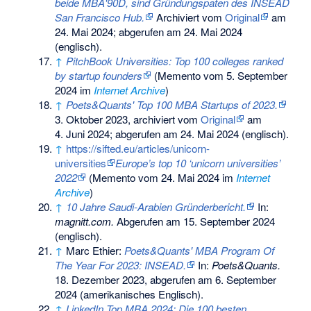
beide MBA'90D, sind Gründungspaten des INSEAD
San Francisco Hub.
Archiviert vom
Original
am
24. Mai 2024
;
abgerufen am 24. Mai 2024
(englisch).
↑
PitchBook Universities: Top 100 colleges ranked
by startup founders
(
Memento
vom 5. September
2024 im
Internet Archive
)
↑
Poets&Quants' Top 100 MBA Startups of 2023.
3. Oktober 2023, archiviert vom
Original
am
4. Juni 2024
;
abgerufen am 24. Mai 2024
(englisch).
↑
https://sifted.eu/articles/unicorn-
universities
Europe’s top 10 ‘unicorn universities’
2022
(
Memento
vom 24. Mai 2024 im
Internet
Archive
)
↑
10 Jahre Saudi-Arabien Gründerbericht.
In:
magnitt.com.
Abgerufen am 15. September 2024
(englisch).
↑
Marc Ethier:
Poets&Quants' MBA Program Of
The Year For 2023: INSEAD.
In:
Poets&Quants.
18. Dezember 2023,
abgerufen am 6. September
2024
(amerikanisches Englisch).
↑
LinkedIn Top MBA 2024: Die 100 besten