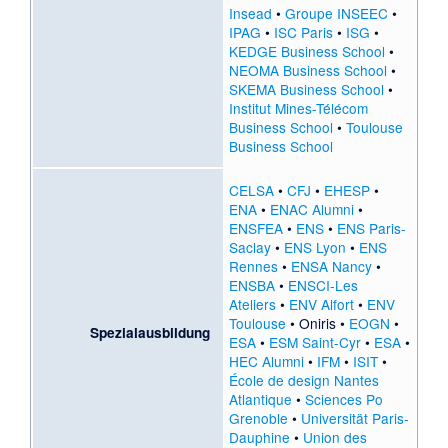
Insead
•
Groupe INSEEC
•
IPAG
•
ISC Paris
•
ISG
•
KEDGE Business School
•
NEOMA Business School
•
SKEMA Business School
•
Institut Mines-Télécom
Business School
•
Toulouse
Business School
CELSA
•
CFJ
•
EHESP
•
ENA
•
ENAC Alumni
•
ENSFEA
•
ENS
•
ENS Paris-
Saclay
•
ENS Lyon
•
ENS
Rennes
•
ENSA Nancy
•
ENSBA
•
ENSCI-Les
Ateliers
•
ENV Alfort
•
ENV
Toulouse
•
Oniris
•
EOGN
•
Spezialausbildung
ESA
•
ESM Saint-Cyr
•
ESA
•
HEC Alumni
•
IFM
•
ISIT
•
École de design Nantes
Atlantique
•
Sciences Po
Grenoble
•
Universität Paris-
Dauphine
•
Union des