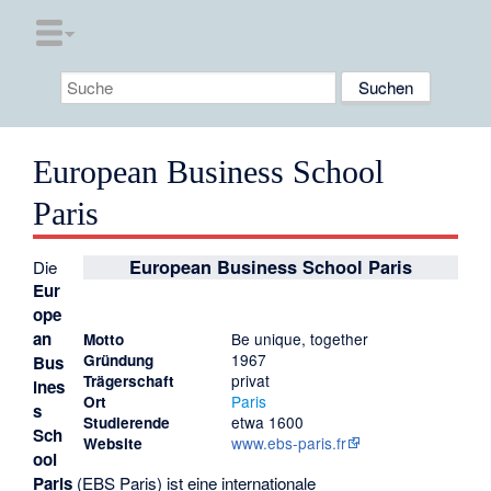
European Business School
Paris
European Business School Paris
Die
Eur
ope
an
Be unique, together
Motto
1967
Gründung
Bus
privat
Trägerschaft
ines
Paris
Ort
s
etwa 1600
Studierende
Sch
www.ebs-paris.fr
Website
ool
Paris
(EBS Paris) ist eine internationale