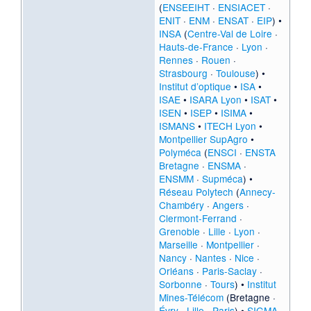
(
ENSEEIHT
·
ENSIACET
·
ENIT
·
ENM
·
ENSAT
·
EIP
) •
INSA
(
Centre-Val de Loire
·
Hauts-de-France
·
Lyon
·
Rennes
·
Rouen
·
Strasbourg
·
Toulouse
) •
Institut d’optique
•
ISA
•
ISAE
•
ISARA Lyon
•
ISAT
•
ISEN
•
ISEP
•
ISIMA
•
ISMANS
•
ITECH Lyon
•
Montpellier SupAgro
•
Polyméca
(
ENSCI
·
ENSTA
Bretagne
·
ENSMA
·
ENSMM
·
Supméca
) •
Réseau Polytech
(
Annecy-
Chambéry
·
Angers
·
Clermont-Ferrand
·
Grenoble
·
Lille
·
Lyon
·
Marseille
·
Montpellier
·
Nancy
·
Nantes
·
Nice
·
Orléans
·
Paris-Saclay
·
Sorbonne
·
Tours
) •
Institut
Mines-Télécom
(
Bretagne
·
Évry
·
Lille
·
Paris
) •
SIGMA