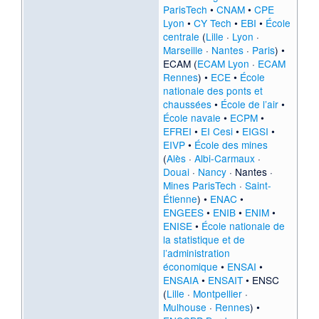
ParisTech
•
CNAM
•
CPE
Lyon
•
CY Tech
•
EBI
•
École
centrale
(
Lille
·
Lyon
·
Marseille
·
Nantes
·
Paris
) •
ECAM (
ECAM Lyon
·
ECAM
Rennes
) •
ECE
•
École
nationale des ponts et
chaussées
•
École de l’air
•
École navale
•
ECPM
•
EFREI
•
EI Cesi
•
EIGSI
•
EIVP
•
École des mines
(
Alès
·
Albi-Carmaux
·
Douai
·
Nancy
·
Nantes
·
Mines ParisTech
·
Saint-
Étienne
) •
ENAC
•
ENGEES
•
ENIB
•
ENIM
•
ENISE
•
École nationale de
la statistique et de
l’administration
économique
•
ENSAI
•
ENSAIA
•
ENSAIT
• ENSC
(
Lille
·
Montpellier
·
Mulhouse
·
Rennes
) •