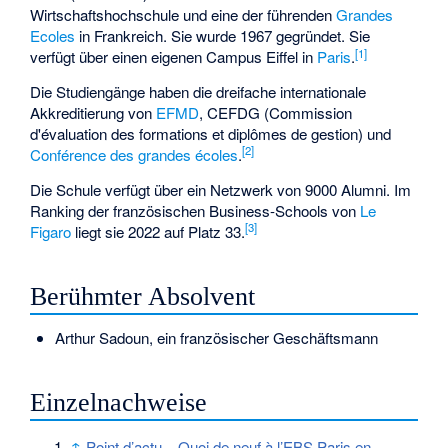
Wirtschaftshochschule und eine der führenden
Grandes
Ecoles
in Frankreich. Sie wurde 1967 gegründet. Sie
[1]
verfügt über einen eigenen Campus Eiffel in
Paris
.
Die Studiengänge haben die dreifache internationale
Akkreditierung von
EFMD
, CEFDG (Commission
d'évaluation des formations et diplômes de gestion) und
[2]
Conférence des grandes écoles
.
Die Schule verfügt über ein Netzwerk von 9000 Alumni. Im
Ranking der französischen Business-Schools von
Le
[3]
Figaro
liegt sie 2022 auf Platz 33.
Berühmter Absolvent
Arthur Sadoun
, ein französischer Geschäftsmann
Einzelnachweise
↑
Point d’actu – Quoi de neuf à l’EBS Paris en