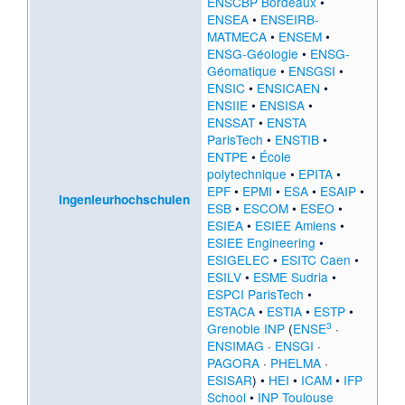
ENSCBP Bordeaux
•
ENSEA
•
ENSEIRB-
MATMECA
•
ENSEM
•
ENSG-Géologie
•
ENSG-
Géomatique
•
ENSGSI
•
ENSIC
•
ENSICAEN
•
ENSIIE
•
ENSISA
•
ENSSAT
•
ENSTA
ParisTech
•
ENSTIB
•
ENTPE
•
École
polytechnique
•
EPITA
•
EPF
•
EPMI
•
ESA
•
ESAIP
•
Ingenieurhochschulen
ESB
•
ESCOM
•
ESEO
•
ESIEA
•
ESIEE Amiens
•
ESIEE Engineering
•
ESIGELEC
•
ESITC Caen
•
ESILV
•
ESME Sudria
•
ESPCI ParisTech
•
ESTACA
•
ESTIA
•
ESTP
•
3
Grenoble INP
(
ENSE
·
ENSIMAG
·
ENSGI
·
PAGORA
·
PHELMA
·
ESISAR
) •
HEI
•
ICAM
•
IFP
School
•
INP Toulouse