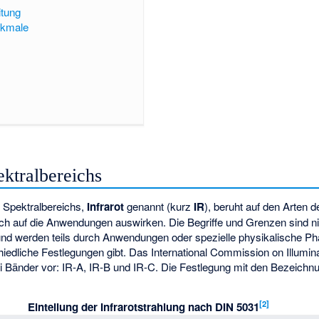
itung
rkmale
ektralbereichs
n Spektralbereichs,
Infrarot
genannt (kurz
IR
), beruht auf den Arten d
sich auf die Anwendungen auswirken. Die Begriffe und Grenzen sind ni
t und werden teils durch Anwendungen oder spezielle physikalische 
iedliche Festlegungen gibt. Das
International Commission on Illumin
rei Bänder vor: IR-A, IR-B und IR-C. Die Festlegung mit den Bezeic
[
2
]
Einteilung der Infrarotstrahlung nach DIN 5031