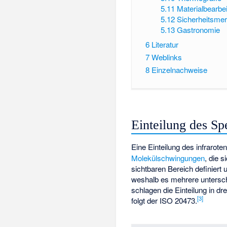
5.11
Materialbearbe
5.12
Sicherheitsme
5.13
Gastronomie
6
Literatur
7
Weblinks
8
Einzelnachweise
Einteilung des Sp
Eine Einteilung des infrarote
Molekülschwingungen
, die 
sichtbaren Bereich definier
weshalb es mehrere untersch
schlagen die Einteilung in d
[
3
]
folgt der ISO 20473.