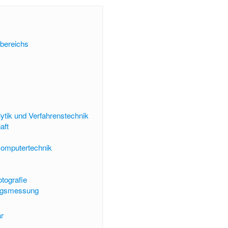
lbereichs
tik und Verfahrenstechnik
aft
Computertechnik
otografie
ngsmessung
är