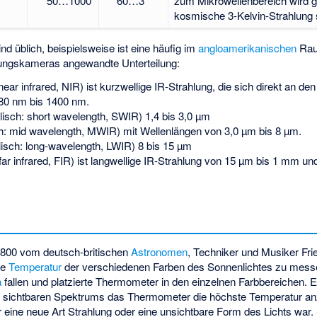
50…1000
60…3
zum Mikrowellenbereich wird g
kosmische
3-Kelvin-Strahlung
d üblich, beispielsweise ist eine häufig im
angloamerikanischen
Rau
dungskameras angewandte Unterteilung:
near infrared
, NIR) ist kurzwellige IR-Strahlung, die sich direkt an den
780 nm bis 1400 nm.
lisch:
short wavelength
, SWIR) 1,4 bis 3,0 µm
h:
mid wavelength
, MWIR) mit Wellenlängen von 3,0 µm bis 8 µm.
lisch:
long-wavelength
, LWIR) 8 bis 15 µm
far infrared
, FIR) ist langwellige IR-Strahlung von 15 µm bis 1 mm und
1800 vom deutsch-britischen
Astronomen
, Techniker und Musiker
Fri
ie
Temperatur
der verschiedenen Farben des Sonnenlichtes zu messe
a
fallen und platzierte Thermometer in den einzelnen Farbbereichen. 
s sichtbaren Spektrums das Thermometer die höchste Temperatur an
ür eine neue Art Strahlung oder eine unsichtbare Form des Lichts war