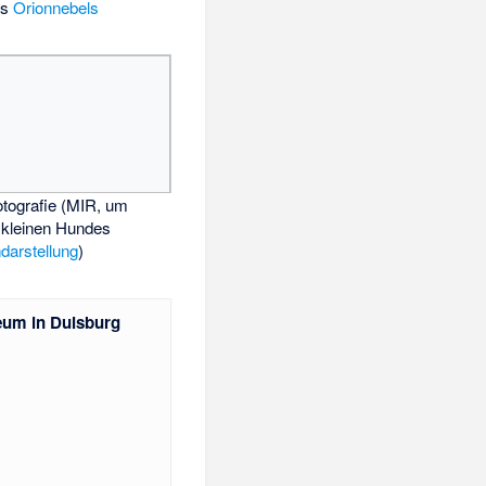
es
Orionnebels
fotografie (MIR, um
 kleinen Hundes
darstellung
)
um in Duisburg