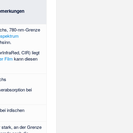
Bemerkungen
eichs, 780-nm-Grenze
spektrum
hsinn.
rInfraRed, CIR) liegt
er Film
kann diesen
ichs
erabsorption bei
bei irdischen
 stark, an der Grenze