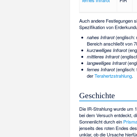
fernes Infrarot
FIR
Auch andere Festlegungen sin
Spezifikation von Erderkun
nahes Infrarot
(englisch:
Bereich anschließt von 
kurzwelliges Infrarot
(eng
mittleres Infrarot
(englisc
langwelliges Infrarot
(eng
fernes Infrarot
(englisch:
der
Terahertzstrahlung
.
Geschichte
Die IR-Strahlung wurde um 
bei dem Versuch entdeckt, d
Sonnenlicht durch ein
Prism
jenseits des roten Endes de
unklar, ob die Ursache hierf