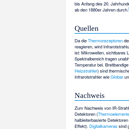
bis Anfang des 20. Jahrhunde
ab den 1880er Jahren durch.
Quellen
Da die
Thermorezeptoren
des
reagieren, wird Infrarotstrah
ist: Mikrowellen, sichtbares
Spektralbereich tragen una
Temperatur bei. Breitbandig
Heizstrahler
) sind thermisch
Infrarotstrahler wie
Globar
u
Nachweis
Zum Nachweis von IR-Strahlu
Detektoren (
Thermoelement
halbleiterbasierte Detektore
Effekt
).
Digitalkameras
sind g