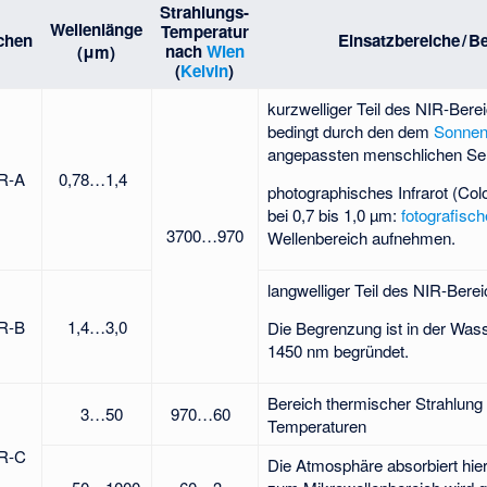
Strahlungs-
Wellenlänge
Temperatur
chen
Einsatzbereiche / 
nach
Wien
(μm)
(
Kelvin
)
kurzwelliger Teil des NIR-Ber
bedingt durch den dem
Sonnen
angepassten menschlichen Se
IR-A
0,78…1,4
photographisches Infrarot (Colo
bei 0,7 bis 1,0 µm:
fotografisch
3700…970
Wellenbereich aufnehmen.
langwelliger Teil des NIR-Bere
IR-B
1,4…3,0
Die Begrenzung ist in der Wass
1450 nm begründet.
Bereich thermischer Strahlung 
3…50
970…60
Temperaturen
IR-C
Die Atmosphäre absorbiert hier