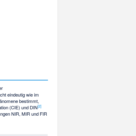
er
cht eindeutig wie im
Phänomene bestimmt,
[
2
]
ation
(CIE) und DIN
hnungen NIR, MIR und FIR