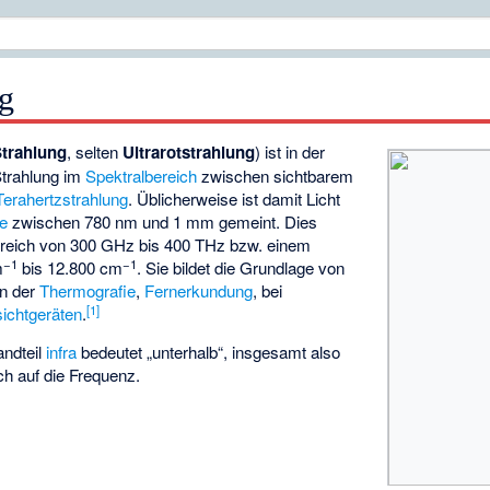
ng
Strahlung
, selten
Ultrarotstrahlung
) ist in der
trahlung
im
Spektralbereich
zwischen sichtbarem
Terahertzstrahlung
. Üblicherweise ist damit Licht
ge
zwischen 780 nm und 1 mm gemeint. Dies
ereich von 300 GHz bis 400 THz bzw. einem
−1
−1
m
bis 12.800 cm
. Sie bildet die Grundlage von
in der
Thermografie
,
Fernerkundung
, bei
[
1
]
ichtgeräten
.
andteil
infra
bedeutet „unterhalb“, insgesamt also
ich auf die Frequenz.