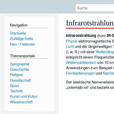
Infrarotstrahlu
Navigation
Startseite
Infrarotstrahlung
(kurz
IR-
Zufällige Seite
Physik
elektromagnetische S
Neu / Featured
Licht
und der längerwelligen
(i. w. S.) mit einer
Wellenlän
Themenportale
entspricht einem Frequenzb
Wellenzahlbereich
von 10 c
Geographie
Anwendungen zum Beispiel 
Geschichte
Fernbedienungen
und
Nachts
Religion
Gesellschaft
Der lateinische Namensbest
Sport
„unterhalb rot“ und bezieht s
Technik
Kunst und Kultur
Wissenschaft