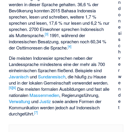
n
werden in dieser Sprache gehalten. 36,6 % der
d
Bevölkerung konnten 2015 Bahasa Indonesia
o
sprechen, lesen und schreiben, weitere 1,7 %
n
sprechen und lesen, 17,6 % nur lesen und 6,2 % nur
e
sprechen. 2700 Einwohner sprechen Indonesisch
si
[
3
]
als Muttersprache.
1991, während der
s
indonesischen Besatzung, sprachen noch 60,34 %
c
[
4
]
der Osttimoresen die Sprache.
h
v
Die meisten Indonesier sprechen neben der
e
Landessprache mindestens eine der mehr als 700
r
einheimischen Sprachen fließend. Beispiele sind
w
Javanisch
und
Sundanesisch
, die häufig zu Hause
e
und in der lokalen Gemeinschaft verwendet werden.
[
5
]
[
6
]
n
Die meisten formalen Ausbildungen und fast alle
d
nationalen
Massenmedien
, Regierungsführung,
e
Verwaltung
und
Justiz
sowie andere Formen der
t
Kommunikation werden jedoch auf Indonesisch
[
7
]
durchgeführt.