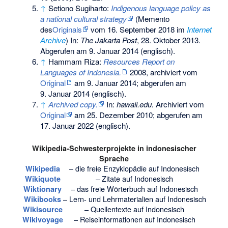
↑
Setiono Sugiharto:
Indigenous language policy as
a national cultural strategy
(
Memento
des
Originals
vom 16. September 2018 im
Internet
Archive
) In:
The Jakarta Post
, 28. Oktober 2013.
Abgerufen am 9. Januar 2014 (englisch).
↑
Hammam Riza:
Resources Report on
Languages of Indonesia.
2008, archiviert vom
Original
am
9. Januar 2014
;
abgerufen am
9. Januar 2014
(englisch).
↑
Archived copy.
In:
hawaii.edu.
Archiviert vom
Original
am
25. Dezember 2010
;
abgerufen am
17. Januar 2022
(englisch).
Wikipedia-Schwesterprojekte in indonesischer
Sprache
– die freie Enzyklopädie auf Indonesisch
Wikipedia
– Zitate auf Indonesisch
Wikiquote
– das freie Wörterbuch auf Indonesisch
Wiktionary
– Lern- und Lehrmaterialien auf Indonesisch
Wikibooks
– Quellentexte auf Indonesisch
Wikisource
– Reiseinformationen auf Indonesisch
Wikivoyage