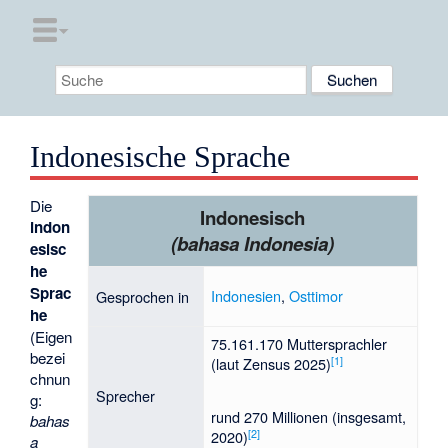
Indonesische Sprache
Die
Indonesisch
indon
(bahasa Indonesia)
esisc
he
Sprac
Indonesien
,
Osttimor
Gesprochen in
he
(
Eigen
75.161.170 Muttersprachler
bezei
[
1
]
(laut Zensus 2025)
chnun
Sprecher
g
:
rund 270 Millionen (insgesamt,
bahas
[
2
]
2020)
a