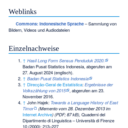
Weblinks
Commons
: Indonesische Sprache
– Sammlung von
Bildern, Videos und Audiodateien
Einzelnachweise
↑
Hasil Long Form Sensus Penduduk 2020.
Badan Pusat Statistics Indonesia,
abgerufen am
27. August 2024
(englisch).
↑
Badan Pusat Statistics Indonesia
↑
Direcção-Geral de Estatística
:
Ergebnisse der
Volkszählung von 2015
, abgerufen am 23.
November 2016.
↑
John Hajek:
Towards a Language History of East
Timor
(
Memento
vom 28. Dezember 2013 im
Internet Archive
) (PDF; 87 kB),
Quaderni del
Dipartimento di Linguistica – Università di Firenze
10 (2000): 213–227