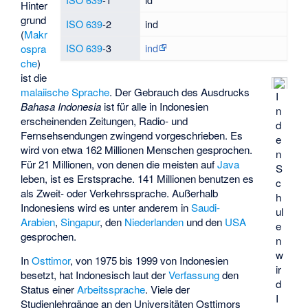
Hinter
grund
ISO 639
-2
ind
(
Makr
ISO 639
-3
ind
ospra
che
)
ist die
malaiische Sprache
. Der Gebrauch des Ausdrucks
I
Bahasa Indonesia
ist für alle in Indonesien
n
erscheinenden Zeitungen, Radio- und
d
Fernsehsendungen zwingend vorgeschrieben. Es
e
wird von etwa 162 Millionen Menschen gesprochen.
n
Für 21 Millionen, von denen die meisten auf
Java
S
leben, ist es Erstsprache. 141 Millionen benutzen es
c
als Zweit- oder Verkehrssprache. Außerhalb
h
Indonesiens wird es unter anderem in
Saudi-
ul
Arabien
,
Singapur
, den
Niederlanden
und den
USA
e
gesprochen.
n
w
In
Osttimor
, von 1975 bis 1999 von Indonesien
ir
besetzt, hat Indonesisch laut der
Verfassung
den
d
Status einer
Arbeitssprache
. Viele der
I
Studienlehrgänge an den Universitäten Osttimors