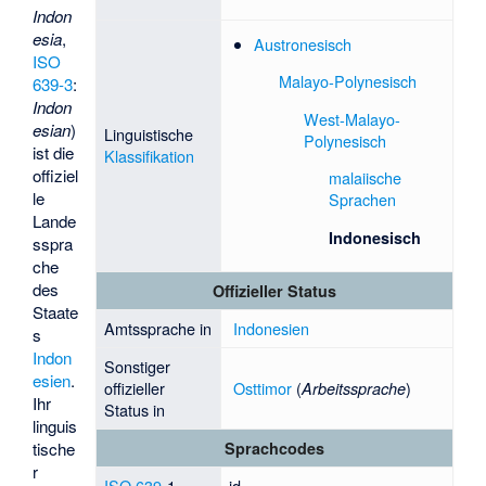
Indon
esia
,
Austronesisch
ISO
Malayo-Polynesisch
639-3
:
Indon
West-Malayo-
esian
)
Linguistische
Polynesisch
ist die
Klassifikation
offiziel
malaiische
le
Sprachen
Lande
Indonesisch
sspra
che
des
Offizieller Status
Staate
Amtssprache in
Indonesien
s
Indon
Sonstiger
esien
.
offizieller
Osttimor
(
)
Arbeitssprache
Ihr
Status in
linguis
tische
Sprachcodes
r
ISO 639
-1
id