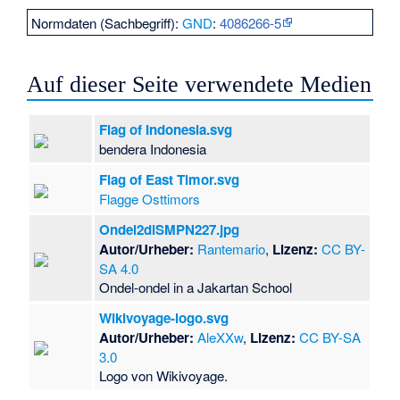
Normdaten (Sachbegriff):
GND
:
4086266-5
Auf dieser Seite verwendete Medien
Flag of Indonesia.svg
bendera Indonesia
Flag of East Timor.svg
Flagge Osttimors
Ondel2diSMPN227.jpg
Autor/Urheber:
Rantemario
,
Lizenz:
CC BY-
SA 4.0
Ondel-ondel in a Jakartan School
Wikivoyage-logo.svg
Autor/Urheber:
AleXXw
,
Lizenz:
CC BY-SA
3.0
Logo von Wikivoyage.