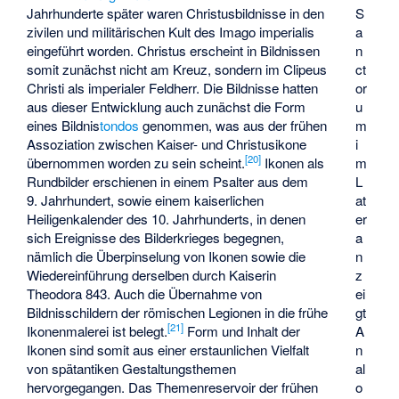
Jahrhunderte später waren Christusbildnisse in den
S
zivilen und militärischen Kult des Imago imperialis
a
eingeführt worden. Christus erscheint in Bildnissen
n
somit zunächst nicht am Kreuz, sondern im Clipeus
ct
Christi als imperialer Feldherr. Die Bildnisse hatten
or
aus dieser Entwicklung auch zunächst die Form
u
eines Bildnis
tondos
genommen, was aus der frühen
m
Assoziation zwischen Kaiser- und Christusikone
i
[
20
]
übernommen worden zu sein scheint.
Ikonen als
m
Rundbilder erschienen in einem Psalter aus dem
L
9. Jahrhundert, sowie einem kaiserlichen
at
Heiligenkalender des 10. Jahrhunderts, in denen
er
sich Ereignisse des Bilderkrieges begegnen,
a
nämlich die Überpinselung von Ikonen sowie die
n
Wiedereinführung derselben durch Kaiserin
z
Theodora 843. Auch die Übernahme von
ei
Bildnisschildern der römischen Legionen in die frühe
gt
[
21
]
Ikonenmalerei ist belegt.
Form und Inhalt der
A
Ikonen sind somit aus einer erstaunlichen Vielfalt
n
von spätantiken Gestaltungsthemen
al
hervorgegangen. Das Themenreservoir der frühen
o