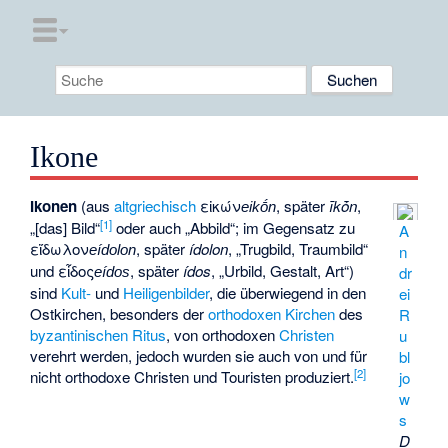
Ikone
Ikonen
(aus
altgriechisch
εἰκών
, später
īkṓn
,
eikṓn
[
1
]
„[das] Bild“
oder auch „Abbild“; im Gegensatz zu
A
εἴδωλον
, später
ídolon
, „Trugbild, Traumbild“
n
eídolon
und
εἶδος
, später
ídos
, „Urbild, Gestalt, Art“)
dr
eídos
sind
Kult-
und
Heiligenbilder
, die überwiegend in den
ei
Ostkirchen, besonders der
orthodoxen Kirchen
des
R
byzantinischen Ritus
, von orthodoxen
Christen
u
verehrt werden, jedoch wurden sie auch von und für
bl
[
2
]
nicht orthodoxe Christen und Touristen produziert.
jo
w
s
D