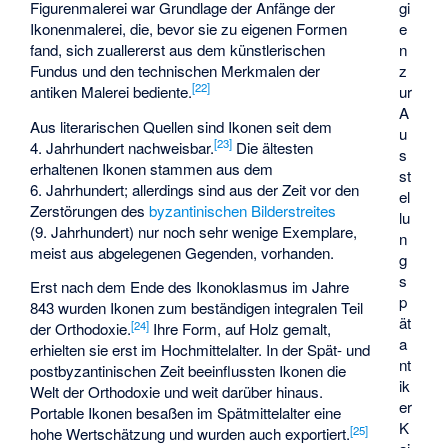
Figurenmalerei war Grundlage der Anfänge der
gi
Ikonenmalerei, die, bevor sie zu eigenen Formen
e
fand, sich zuallererst aus dem künstlerischen
n
Fundus und den technischen Merkmalen der
z
[
22
]
antiken Malerei bediente.
ur
A
Aus literarischen Quellen sind Ikonen seit dem
u
[
23
]
4. Jahrhundert nachweisbar.
Die ältesten
s
erhaltenen Ikonen stammen aus dem
st
6. Jahrhundert; allerdings sind aus der Zeit vor den
el
Zerstörungen des
byzantinischen Bilderstreites
lu
(9. Jahrhundert) nur noch sehr wenige Exemplare,
n
meist aus abgelegenen Gegenden, vorhanden.
g
s
Erst nach dem Ende des Ikonoklasmus im Jahre
p
843 wurden Ikonen zum beständigen integralen Teil
ät
[
24
]
der Orthodoxie.
Ihre Form, auf Holz gemalt,
a
erhielten sie erst im Hochmittelalter. In der Spät- und
nt
postbyzantinischen Zeit beeinflussten Ikonen die
ik
Welt der Orthodoxie und weit darüber hinaus.
er
Portable Ikonen besaßen im Spätmittelalter eine
K
[
25
]
hohe Wertschätzung und wurden auch exportiert.