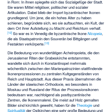
in Rom: In ihnen spiegelte sich das Sozialgefüge der Stadt.
Sie waren Mittel religiöser, politischer und sozialer
Artikulation. Dabei blieb der Import byzantinischer Ikonen
grundlegend. Um jene, die ein hohes Alter zu haben
schienen, begründete sich, wo sie auftauchten, ein Kult, der
dem Ort ihrer Aufstellung zu Macht und Reichtum verhalf.
[
12
]
So war es in Venedig die byzantinische Ikone
Nicopeia
,
die als Staatspatronin den Souverän bei Bittgängen und
[
13
]
Festakten verkörperte.
Die Bedeutung von wundertätigen
Acheiropoieta
, die den
Jerusalemer Riten der Grabeskirche entstammten,
wandelte sich durch in Konstantinopel mehrmals
wöchentlich zwischen den Marienpatrozinien stattfindende
Ikonenprozessionen zu zentralen Kultgegenständen von
Reich und Hauptstadt. Aus dieser Praxis übernahmen die
Länder der slawischen Orthodoxie, wo besonders in
Moskau und Russland der Ritus der Prozessionsikonen
bedeutsam war, nachfolgend als postbyzantinische
Zentren, die Ikonenmalerei. Die meist auf Holz gemalten
Bilder sind kirchlich geweiht, haben für die
Theologie
und
Spiritualität
der Ostkirchen eine sehr große Bedeutung und