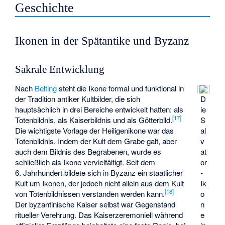
Geschichte
Ikonen in der Spätantike und Byzanz
Sakrale Entwicklung
Nach
Belting
steht die Ikone formal und funktional in
der Tradition antiker Kultbilder, die sich
D
hauptsächlich in drei Bereiche entwickelt hatten: als
ie
[
17
]
Totenbildnis, als Kaiserbildnis und als Götterbild.
S
Die wichtigste Vorlage der Heiligenikone war das
al
Totenbildnis. Indem der Kult dem Grabe galt, aber
v
auch dem Bildnis des Begrabenen, wurde es
at
schließlich als Ikone vervielfältigt. Seit dem
or
6. Jahrhundert bildete sich in Byzanz ein staatlicher
-
Kult um Ikonen, der jedoch nicht allein aus dem Kult
Ik
[
18
]
von Totenbildnissen verstanden werden kann.
o
Der byzantinische Kaiser selbst war Gegenstand
n
ritueller Verehrung. Das Kaiserzeremoniell während
e