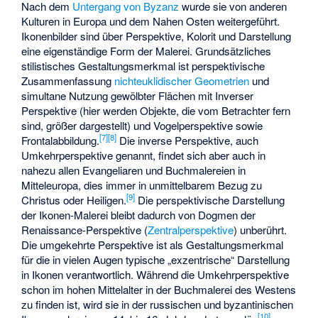
Nach dem
Untergang von Byzanz
wurde sie von anderen
Kulturen in Europa und dem Nahen Osten weitergeführt.
Ikonenbilder sind über Perspektive, Kolorit und Darstellung
eine eigenständige Form der Malerei. Grundsätzliches
stilistisches Gestaltungsmerkmal ist perspektivische
Zusammenfassung
nichteuklidischer Geometrien
und
simultane Nutzung gewölbter Flächen mit
Inverser
Perspektive
(hier werden Objekte, die vom Betrachter fern
sind, größer dargestellt) und Vogelperspektive sowie
[
7
]
[
8
]
Frontalabbildung.
Die inverse Perspektive, auch
Umkehrperspektive genannt, findet sich aber auch in
nahezu allen Evangeliaren und Buchmalereien in
Mitteleuropa, dies immer in unmittelbarem Bezug zu
[
9
]
Christus oder Heiligen.
Die perspektivische Darstellung
der Ikonen-Malerei bleibt dadurch von Dogmen der
Renaissance-Perspektive (
Zentralperspektive
) unberührt.
Die umgekehrte Perspektive ist als Gestaltungsmerkmal
für die in vielen Augen typische „exzentrische“ Darstellung
in Ikonen verantwortlich. Während die Umkehrperspektive
schon im hohen Mittelalter in der Buchmalerei des Westens
zu finden ist, wird sie in der russischen und byzantinischen
[
10
]