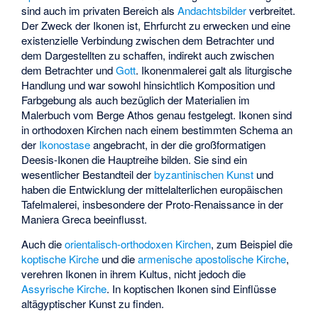
sind auch im privaten Bereich als
Andachtsbilder
verbreitet.
Der Zweck der Ikonen ist, Ehrfurcht zu erwecken und eine
existenzielle Verbindung zwischen dem Betrachter und
dem Dargestellten zu schaffen, indirekt auch zwischen
dem Betrachter und
Gott
. Ikonenmalerei galt als liturgische
Handlung und war sowohl hinsichtlich Komposition und
Farbgebung als auch bezüglich der Materialien im
Malerbuch vom Berge Athos
genau festgelegt. Ikonen sind
in orthodoxen Kirchen nach einem bestimmten Schema an
der
Ikonostase
angebracht, in der die großformatigen
Deesis
-Ikonen die Hauptreihe bilden. Sie sind ein
wesentlicher Bestandteil der
byzantinischen Kunst
und
haben die Entwicklung der mittelalterlichen europäischen
Tafelmalerei, insbesondere der Proto-Renaissance in der
Maniera Greca
beeinflusst.
Auch die
orientalisch-orthodoxen Kirchen
, zum Beispiel die
koptische Kirche
und die
armenische apostolische Kirche
,
verehren Ikonen in ihrem Kultus, nicht jedoch die
Assyrische Kirche
. In koptischen Ikonen sind Einflüsse
altägyptischer Kunst zu finden.