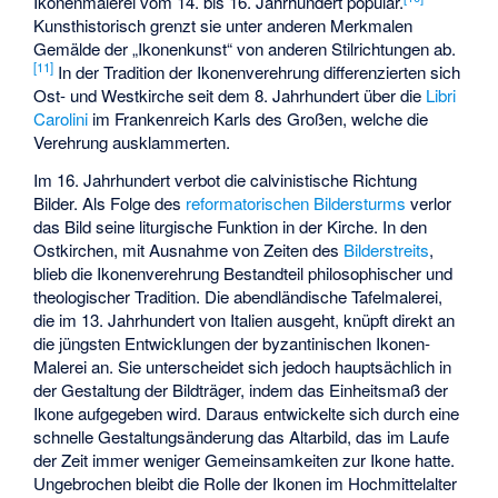
Ikonenmalerei vom 14. bis 16. Jahrhundert populär.
Kunsthistorisch grenzt sie unter anderen Merkmalen
Gemälde der „Ikonenkunst“ von anderen Stilrichtungen ab.
[
11
]
In der Tradition der Ikonenverehrung differenzierten sich
Ost- und Westkirche seit dem 8. Jahrhundert über die
Libri
Carolini
im Frankenreich Karls des Großen, welche die
Verehrung ausklammerten.
Im 16. Jahrhundert verbot die calvinistische Richtung
Bilder. Als Folge des
reformatorischen Bildersturms
verlor
das Bild seine liturgische Funktion in der Kirche. In den
Ostkirchen, mit Ausnahme von Zeiten des
Bilderstreits
,
blieb die Ikonenverehrung Bestandteil philosophischer und
theologischer Tradition. Die abendländische Tafelmalerei,
die im 13. Jahrhundert von Italien ausgeht, knüpft direkt an
die jüngsten Entwicklungen der byzantinischen Ikonen-
Malerei an. Sie unterscheidet sich jedoch hauptsächlich in
der Gestaltung der Bildträger, indem das Einheitsmaß der
Ikone aufgegeben wird. Daraus entwickelte sich durch eine
schnelle Gestaltungsänderung das Altarbild, das im Laufe
der Zeit immer weniger Gemeinsamkeiten zur Ikone hatte.
Ungebrochen bleibt die Rolle der Ikonen im Hochmittelalter