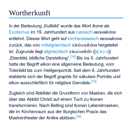
Wortherkunft
In der Bedeutung „Kultbild“ wurde das Wort
Ikone
als
Exotismus
im 19. Jahrhundert aus
russisch
икона
ikóna
entlehnt. Dieses Wort geht auf
kirchenslawisch
икона
ikona
zurück, das von
mittelgriechisch
εἰκόνα
hergeleitet
ikóna
ist. Zugrunde liegt
altgriechisch
εἰκών
([
ejˈkɔːn
])
eikṓn
[
14
]
„Ebenbild, bildliche Darstellung“.
Bis ins 5. Jahrhundert
hatte der Begriff
eikon
eine allgemeine Bedeutung, vom
Totenbild bis zum Heiligenporträt. Seit dem 6. Jahrhundert
etablierte sich der Begriff
graphis
für säkulare Porträts und
[
15
]
eikon
ausschließlich für religiöse Gemälde.
Zugleich sind Abbilder die Grundform von Masken, die sich
über das Abbild Christi auf einem Tuch zu Ikonen
transformieren. Nach Belting sind Ikonen Lebendmasken,
die im Kirchenraum aus der liturgischen Praxis das
[
16
]
Maskentheater der Antike ablösen.