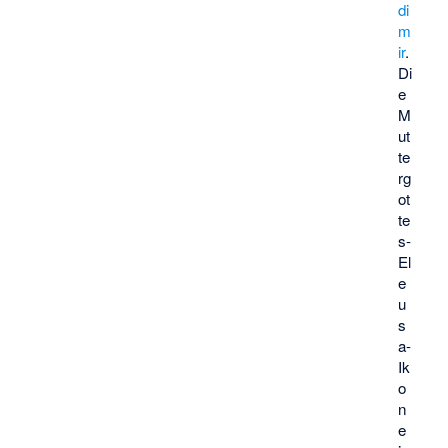
di
m
ir
.
Di
e
M
ut
te
rg
ot
te
s-
El
e
u
s
a-
Ik
o
n
e