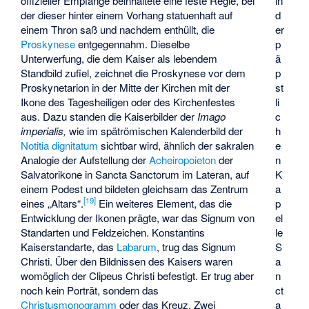
offizieller Empfänge beinhaltete eine feste Regie, bei
in
der dieser hinter einem Vorhang statuenhaft auf
d
einem Thron saß und nachdem enthüllt, die
er
Proskynese
entgegennahm. Dieselbe
p
Unterwerfung, die dem Kaiser als lebendem
ä
Standbild zufiel, zeichnet die Proskynese vor dem
p
Proskynetarion
in der Mitte der Kirchen mit der
st
Ikone des Tagesheiligen oder des Kirchenfestes
li
aus. Dazu standen die Kaiserbilder der
Imago
c
imperialis,
wie im spätrömischen Kalenderbild der
h
Notitia dignitatum
sichtbar wird, ähnlich der sakralen
e
Analogie der Aufstellung der
Acheiropoieton
der
n
Salvatorikone in Sancta Sanctorum im Lateran, auf
K
einem Podest und bildeten gleichsam das Zentrum
a
[
19
]
eines „Altars“.
Ein weiteres Element, das die
p
Entwicklung der Ikonen prägte, war das Signum von
el
Standarten und Feldzeichen. Konstantins
le
Kaiserstandarte, das
Labarum
, trug das Signum
S
Christi. Über den Bildnissen des Kaisers waren
a
womöglich der Clipeus Christi befestigt. Er trug aber
n
noch kein Porträt, sondern das
ct
Christusmonogramm
oder das Kreuz. Zwei
a