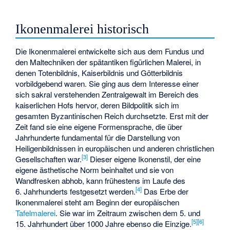
Ikonenmalerei historisch
Die Ikonenmalerei entwickelte sich aus dem Fundus und
den Maltechniken der spätantiken figürlichen Malerei, in
denen Totenbildnis, Kaiserbildnis und Götterbildnis
vorbildgebend waren. Sie ging aus dem Interesse einer
sich sakral verstehenden Zentralgewalt im Bereich des
kaiserlichen Hofs hervor, deren Bildpolitik sich im
gesamten Byzantinischen Reich durchsetzte. Erst mit der
Zeit fand sie eine eigene Formensprache, die über
Jahrhunderte fundamental für die Darstellung von
Heiligenbildnissen in europäischen und anderen christlichen
[
3
]
Gesellschaften war.
Dieser eigene Ikonenstil, der eine
eigene ästhetische Norm beinhaltet und sie von
Wandfresken abhob, kann frühestens im Laufe des
[
4
]
6. Jahrhunderts festgesetzt werden.
Das Erbe der
Ikonenmalerei steht am Beginn der europäischen
Tafelmalerei
. Sie war im Zeitraum zwischen dem 5. und
[
5
]
[
6
]
15. Jahrhundert über 1000 Jahre ebenso die Einzige.