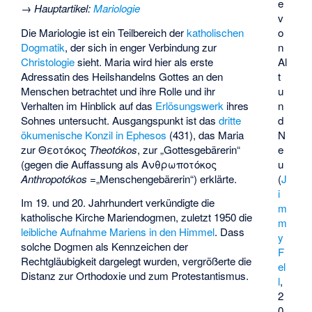
e
→
Hauptartikel
:
Mariologie
v
Die Mariologie ist ein Teilbereich der
katholischen
o
Dogmatik
, der sich in enger Verbindung zur
n
Christologie
sieht. Maria wird hier als erste
Al
Adressatin des Heilshandelns Gottes an den
t
Menschen betrachtet und ihre Rolle und ihr
u
Verhalten im Hinblick auf das
Erlösungswerk
ihres
n
Sohnes untersucht. Ausgangspunkt ist das
dritte
d
ökumenische Konzil in Ephesos
(431), das Maria
N
zur
Θεοτόκος
Theotókos
, zur „Gottesgebärerin“
e
(gegen die Auffassung als
Ανθρωποτόκος
u
Anthropotókos
=„Menschengebärerin“) erklärte.
(
J
i
Im 19. und 20. Jahrhundert verkündigte die
m
katholische Kirche Mariendogmen, zuletzt 1950 die
m
leibliche Aufnahme Mariens in den Himmel
. Dass
y
solche Dogmen als Kennzeichen der
F
Rechtgläubigkeit dargelegt wurden, vergrößerte die
el
Distanz zur Orthodoxie und zum Protestantismus.
l
,
2
0