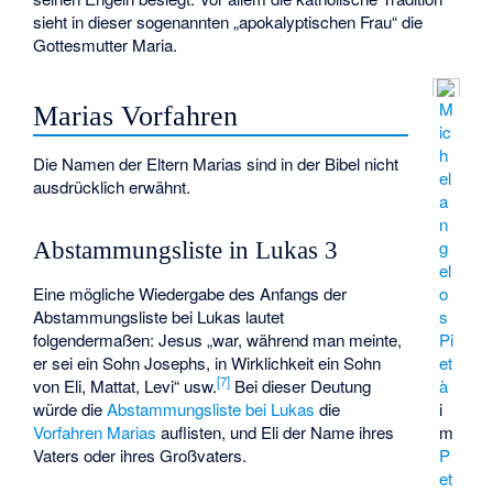
sieht in dieser sogenannten „apokalyptischen Frau“ die
Gottesmutter Maria.
M
Marias Vorfahren
ic
h
Die Namen der Eltern Marias sind in der Bibel nicht
el
ausdrücklich erwähnt.
a
n
g
Abstammungsliste in Lukas 3
el
Eine mögliche Wiedergabe des Anfangs der
o
Abstammungsliste bei Lukas lautet
s
folgendermaßen: Jesus „war, während man meinte,
Pi
er sei ein Sohn Josephs, in Wirklichkeit ein Sohn
et
[
7
]
von Eli, Mattat, Levi“ usw.
Bei dieser Deutung
à
würde die
Abstammungsliste bei Lukas
die
i
Vorfahren Marias
auflisten, und Eli der Name ihres
m
Vaters oder ihres Großvaters.
P
et