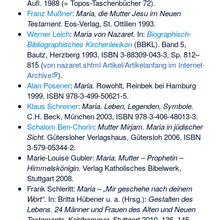
Aufl. 1988 (= Topos-Taschenbücher 72).
Franz Mußner
:
Maria, die Mutter Jesu im Neuen
Testament.
Eos-Verlag, St. Ottilien 1993.
Werner Leich
:
Maria von Nazaret.
In:
Biographisch-
Bibliographisches Kirchenlexikon
(BBKL). Band 5,
Bautz, Herzberg 1993,
ISBN 3-88309-043-3
, Sp. 812–
815
(
von nazaret.shtml Artikel/Artikelanfang im Internet-
Archive
)
.
Alan Posener
:
Maria.
Rowohlt, Reinbek bei Hamburg
1999,
ISBN 978-3-499-50621-5
.
Klaus Schreiner
:
Maria. Leben, Legenden, Symbole.
C.H. Beck, München 2003,
ISBN 978-3-406-48013-3
.
Schalom Ben-Chorin
:
Mutter Mirjam. Maria in jüdischer
Sicht.
Gütersloher Verlagshaus, Gütersloh 2006,
ISBN
3-579-05344-2
.
Marie-Louise Gubler:
Maria. Mutter – Prophetin –
Himmelskönigin.
Verlag Katholisches Bibelwerk,
Stuttgart 2008.
Frank Schleritt:
Maria – „Mir geschehe nach deinem
Wort“
. In: Britta Hübener u. a. (Hrsg.):
Gestalten des
Lebens. 24 Männer und Frauen des Alten und Neuen
Testaments
. Kohlhammer, Stuttgart 2010, 136–145,