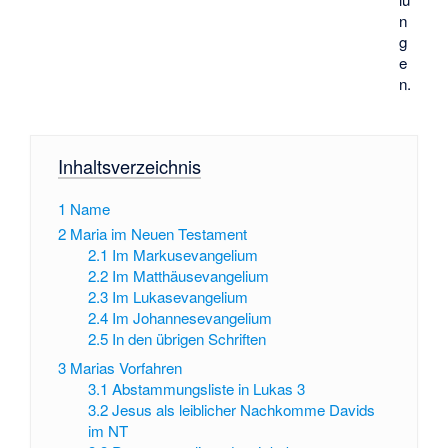
n
g
e
n.
Inhaltsverzeichnis
1
Name
2
Maria im Neuen Testament
2.1
Im Markusevangelium
2.2
Im Matthäusevangelium
2.3
Im Lukasevangelium
2.4
Im Johannesevangelium
2.5
In den übrigen Schriften
3
Marias Vorfahren
3.1
Abstammungsliste in Lukas 3
3.2
Jesus als leiblicher Nachkomme Davids
im NT