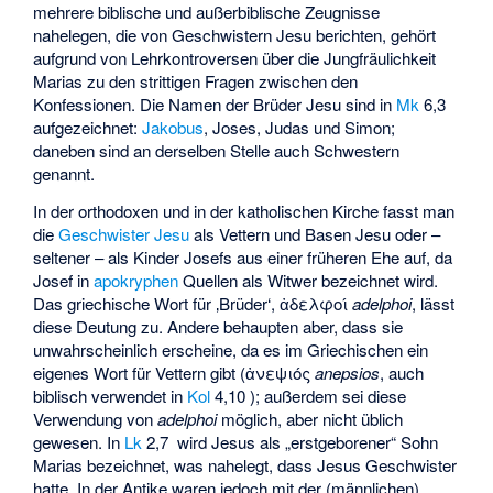
mehrere biblische und außerbiblische Zeugnisse
nahelegen, die von Geschwistern Jesu berichten, gehört
aufgrund von Lehrkontroversen über die Jungfräulichkeit
Marias zu den strittigen Fragen zwischen den
Konfessionen. Die Namen der Brüder Jesu sind in
Mk
6,3
aufgezeichnet:
Jakobus
, Joses, Judas und Simon;
daneben sind an derselben Stelle auch Schwestern
genannt.
In der orthodoxen und in der katholischen Kirche fasst man
die
Geschwister Jesu
als Vettern und Basen Jesu oder –
seltener – als Kinder Josefs aus einer früheren Ehe auf, da
Josef in
apokryphen
Quellen als Witwer bezeichnet wird.
Das griechische Wort für ‚Brüder‘,
ἀδελφοί
adelphoi
, lässt
diese Deutung zu. Andere behaupten aber, dass sie
unwahrscheinlich erscheine, da es im Griechischen ein
eigenes Wort für Vettern gibt (
ἀνεψιός
anepsios
, auch
biblisch verwendet in
Kol
4,10 ); außerdem sei diese
Verwendung von
adelphoi
möglich, aber nicht üblich
gewesen. In
Lk
2,7 wird Jesus als „erstgeborener“ Sohn
Marias bezeichnet, was nahelegt, dass Jesus Geschwister
hatte. In der Antike waren jedoch mit der (männlichen)