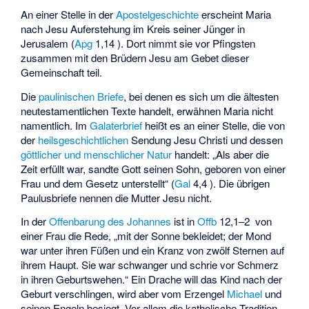
An einer Stelle in der
Apostelgeschichte
erscheint Maria
nach Jesu Auferstehung im Kreis seiner Jünger in
Jerusalem (
Apg
1,14 ). Dort nimmt sie vor Pfingsten
zusammen mit den Brüdern Jesu am Gebet dieser
Gemeinschaft teil.
Die
paulinischen Briefe
, bei denen es sich um die ältesten
neutestamentlichen Texte handelt, erwähnen Maria nicht
namentlich. Im
Galaterbrief
heißt es an einer Stelle, die von
der
heilsgeschichtlichen
Sendung Jesu Christi und dessen
göttlicher und menschlicher Natur
handelt: „Als aber die
Zeit erfüllt war, sandte Gott seinen Sohn, geboren von einer
Frau und dem Gesetz unterstellt“ (
Gal
4,4 ). Die übrigen
Paulusbriefe nennen die Mutter Jesu nicht.
In der
Offenbarung des Johannes
ist in
Offb
12,1–2 von
einer Frau die Rede, „mit der Sonne bekleidet; der Mond
war unter ihren Füßen und ein Kranz von zwölf Sternen auf
ihrem Haupt. Sie war schwanger und schrie vor Schmerz
in ihren Geburtswehen.“ Ein Drache will das Kind nach der
Geburt verschlingen, wird aber vom Erzengel
Michael
und
seinen Engeln besiegt. Vor allem die katholische Tradition