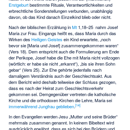
Erstgeburt
bestimmte Rituale, Verantwortlichkeiten und
erbrechtliche Sonderstellungen verbunden, unabhängig
davon, ob das Kind danach Einzelkind blieb oder nicht.
Nach der biblischen Erzählung in
Mt
1,18–25 nahm Josef
Maria zur Frau. Eingangs heißt es, dass Maria durch das
Wirken des
Heiligen Geistes
ein Kind erwartete, „noch
bevor sie [Maria und Josef] zusammengekommen waren“
(Vers 18). Dem entspricht auch die Formulierung am Ende
der Perikope, Josef habe die Ehe mit Maria nicht vollzogen
(wörtlich: er habe sie nicht „erkannt“), „bis sie ihren Sohn
gebar“ (Vers 25). Zur Ehe gehörte jedenfalls nach
damaligem Verständnis auch der Geschlechtsakt. Aus
dem Bericht wird deshalb teilweise der Schluss gezogen,
dass es nach der Heirat zum Geschlechtsverkehr
gekommen sei. Demgegenüber vertreten die katholische
Kirche und die orthodoxen Kirchen die Lehre, Maria sei
[
14
]
immerwährend Jungfrau geblieben
.
In den Evangelien werden Jesu „Mutter und seine Brüder“
mehrmals zusammen genannt. In keinem Bibeltext wird
ausdrücklich erwähnt, dass es sich bei den Brüdern und