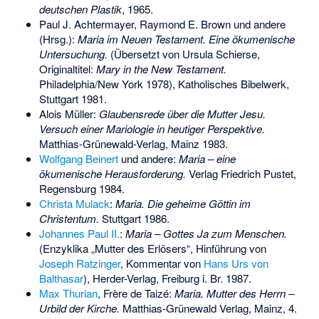
deutschen Plastik
, 1965.
Paul J. Achtermayer, Raymond E. Brown und andere
(Hrsg.):
Maria im Neuen Testament. Eine ökumenische
Untersuchung.
(Übersetzt von Ursula Schierse,
Originaltitel:
Mary in the New Testament.
Philadelphia/New York 1978), Katholisches Bibelwerk,
Stuttgart 1981.
Alois Müller:
Glaubensrede über die Mutter Jesu.
Versuch einer Mariologie in heutiger Perspektive.
Matthias-Grünewald-Verlag, Mainz 1983.
Wolfgang Beinert
und andere:
Maria – eine
ökumenische Herausforderung.
Verlag Friedrich Pustet,
Regensburg 1984.
Christa Mulack
:
Maria. Die geheime Göttin im
Christentum.
Stuttgart 1986.
Johannes Paul II.
:
Maria – Gottes Ja zum Menschen.
(Enzyklika „Mutter des Erlösers“, Hinführung von
Joseph Ratzinger
, Kommentar von
Hans Urs von
Balthasar
), Herder-Verlag, Freiburg i. Br. 1987.
Max Thurian
, Frère de Taizé:
Maria. Mutter des Herrn –
Urbild der Kirche.
Matthias-Grünewald Verlag, Mainz, 4.