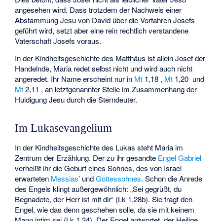
angesehen wird. Dass trotzdem der Nachweis einer
Abstammung Jesu von David über die Vorfahren Josefs
geführt wird, setzt aber eine rein rechtlich verstandene
Vaterschaft Josefs voraus.
In der Kindheitsgeschichte des Matthäus ist allein Josef der
Handelnde, Maria redet selbst nicht und wird auch nicht
angeredet. Ihr Name erscheint nur in
Mt
1,18 ,
Mt
1,20 und
Mt
2,11 , an letztgenannter Stelle im Zusammenhang der
Huldigung Jesu durch die Sterndeuter.
Im Lukasevangelium
In der Kindheitsgeschichte des Lukas steht Maria im
Zentrum der Erzählung. Der zu ihr gesandte
Engel Gabriel
verheißt ihr die Geburt eines Sohnes, des von Israel
erwarteten
Messias
’ und
Gottessohnes
. Schon die Anrede
des Engels klingt außergewöhnlich: „Sei gegrüßt, du
Begnadete, der Herr ist mit dir“ (Lk 1,28b). Sie fragt den
Engel, wie das denn geschehen solle, da sie mit keinem
Mann intim sei (Lk 1,34). Der Engel antwortet, der Heilige