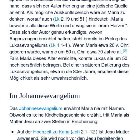
nahe, dass sich der Autor hier eng an eine jüdische Quelle
anlehnt. Als mögliche Auskunftsperson wäre an Maria zu
denken, worauf auch (
Lk
2,19 und 51 ) hindeutet: „Maria
bewahrte alle diese Worte und erwog sie in ihrem Herzen“.
Dass sich der Autor genau erkundigte, wovon
Augenzeugen berichtet hatten, steht bereits im Prolog des
Lukasevangeliums (
Lk
1,1-4 ). Wenn Maria etwa 20 v. Chr.
[
6
]
geboren wurde, war sie um 50 n. Chr. etwa 70 Jahre alt.
Falls Maria dieses Alter erreichte, konnte Lukas sie um 50
noch persönlich befragen. Bei einer späteren Datierung des
Lukasevangeliums, etwa in die 80er Jahre, erscheint diese
Möglichkeit als sehr unwahrscheinlich.
Im Johannesevangelium
Das
Johannesevangelium
erwähnt Maria nie mit Namen.
Obwohl es keine Kindheitsgeschichte erzählt, tritt Maria als
Mutter Jesu an zwei Stellen in Erscheinung:
Auf der
Hochzeit zu Kana
(
Joh
2,1–12 ) ist Jesu Mutter
anwesend. Sie wird noch vor den Jesu begleitenden