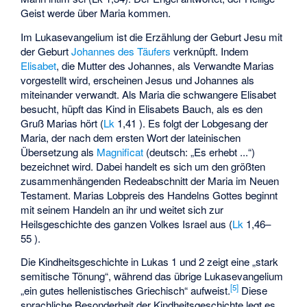
Geist werde über Maria kommen.
Im Lukasevangelium ist die Erzählung der Geburt Jesu mit
der Geburt
Johannes des Täufers
verknüpft. Indem
Elisabet
, die Mutter des Johannes, als Verwandte Marias
vorgestellt wird, erscheinen Jesus und Johannes als
miteinander verwandt. Als Maria die schwangere Elisabet
besucht, hüpft das Kind in Elisabets Bauch, als es den
Gruß Marias hört (
Lk
1,41 ). Es folgt der Lobgesang der
Maria, der nach dem ersten Wort der lateinischen
Übersetzung als
Magnificat
(deutsch: „Es erhebt ...“)
bezeichnet wird. Dabei handelt es sich um den größten
zusammenhängenden Redeabschnitt der Maria im Neuen
Testament. Marias Lobpreis des Handelns Gottes beginnt
mit seinem Handeln an ihr und weitet sich zur
Heilsgeschichte des ganzen Volkes Israel aus (
Lk
1,46–
55 ).
Die Kindheitsgeschichte in Lukas 1 und 2 zeigt eine „stark
semitische Tönung“, während das übrige Lukasevangelium
[
5
]
„ein gutes hellenistisches Griechisch“ aufweist.
Diese
sprachliche Besonderheit der Kindheitsgeschichte legt es