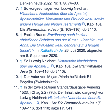
Denken heute 2022, Nr. 1, S. 74–83.
↑
So vorgeschlagen von
Ludwig Neidhart
:
Historische Nachrichten über die Apostel,
Apostelschüler, Verwandte und Freunde Jesu sowie
andere Heilige des Neuen Testaments
, Kap. 16a:
Die Stammbäume Jesu
(S. 109–116), dort 110.
↑
Fabian Brand:
Erwähnung auch in nicht
christlichen Schriften und der Kunst – Joachim und
Anna: Die Großeltern Jesu gehören zur „Heiligen
Sippe“.
In:
Katholisch.de
.
26. Juli 2020, abgerufen
am 8. September 2020.
↑
So Ludwig Neidhart:
Historische Nachrichten
über die Apostel …
, Kap. 16a:
Die Stammbäume
Jesu
(S. 109–116, dort 110).
↑
Der Vater von Mirjam/Maria heißt dort: Eli
Beçalim (Zwiebelblatt?).
↑
In der zweispaltigen Standardausgabe Venedig
1523: j Chag 2:2 (77d). Der Inhalt wird dargelegt von
Ludwig Neidhart
:
Historische Nachrichten über die
Apostel ...
, Kap. 16a:
Die Stammbäume Jesu
(S.
109–116, dort 110; dazu Fn. 341).