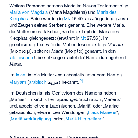
Weitere Personen namens Maria im Neuen Testament sind
Maria von Magdala
(Maria Magdalena) und
Maria des
Kleophas
. Beide werden in
Mk
15,40 als Jüngerinnen Jesu
und Zeugen seines Sterbens genannt. Eine weitere Maria,
die Mutter eines Jakobus, wird meist mit der Maria des
Kleophas gleichgesetzt (erwähnt in
Mt
27,56 ). Im
griechischen Text wird die Mutter Jesu meistens
Mariám
(Μαριάμ), seltener
María
(Μαρία) genannt. In den
lateinischen
Übersetzungen lautet der Name durchgehend
Maria
.
Im
Islam
ist die Mutter Jesu ebenfalls unter dem Namen
مريم
[
2
]
Maryam
(
arabisch
) bekannt.
Im Deutschen ist als Genitivform des Namens neben
„Marias“ im kirchlichen Sprachgebrauch auch „Mariens“
und, abgeleitet vom Lateinischen, „Mariä“ oder „Mariae“
gebräuchlich, etwa in den Wendungen „
Haus Mariens
“,
„
Mariä Verkündigung
“ oder „
Mariä Himmelfahrt
“.