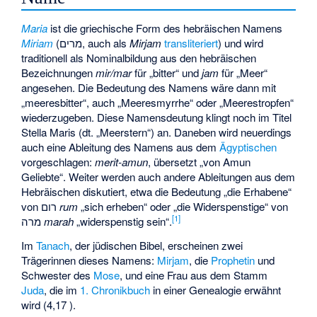
Maria
ist die griechische Form des hebräischen Namens
Miriam
(מרים, auch als
Mirjam
transliteriert
) und wird
traditionell als Nominalbildung aus den hebräischen
Bezeichnungen
mir/mar
für „bitter“ und
jam
für „Meer“
angesehen. Die Bedeutung des Namens wäre dann mit
„meeresbitter“, auch „Meeresmyrrhe“ oder „Meerestropfen“
wiederzugeben. Diese Namensdeutung klingt noch im Titel
Stella Maris
(dt. „Meerstern“) an. Daneben wird neuerdings
auch eine Ableitung des Namens aus dem
Ägyptischen
vorgeschlagen:
merit-amun
, übersetzt „von Amun
Geliebte“. Weiter werden auch andere Ableitungen aus dem
Hebräischen diskutiert, etwa die Bedeutung „die Erhabene“
von רום
rum
„sich erheben“ oder „die Widerspenstige“ von
[
1
]
מרה
marah
„widerspenstig sein“.
Im
Tanach
, der jüdischen Bibel, erscheinen zwei
Trägerinnen dieses Namens:
Mirjam
, die
Prophetin
und
Schwester des
Mose
, und eine Frau aus dem Stamm
Juda
, die im
1. Chronikbuch
in einer Genealogie erwähnt
wird (4,17 ).