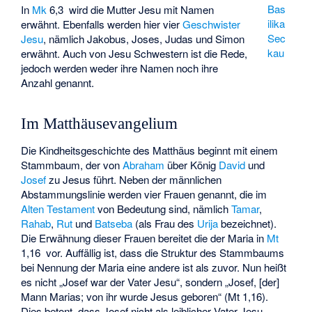
Bas
In
Mk
6,3 wird die Mutter Jesu mit Namen
ilika
erwähnt. Ebenfalls werden hier vier
Geschwister
Sec
Jesu
, nämlich Jakobus, Joses, Judas und Simon
kau
erwähnt. Auch von Jesu Schwestern ist die Rede,
jedoch werden weder ihre Namen noch ihre
Anzahl genannt.
Im Matthäusevangelium
Die Kindheitsgeschichte des Matthäus beginnt mit einem
Stammbaum, der von
Abraham
über König
David
und
Josef
zu Jesus führt. Neben der männlichen
Abstammungslinie werden vier Frauen genannt, die im
Alten Testament
von Bedeutung sind, nämlich
Tamar
,
Rahab
,
Rut
und
Batseba
(als Frau des
Urija
bezeichnet).
Die Erwähnung dieser Frauen bereitet die der Maria in
Mt
1,16 vor. Auffällig ist, dass die Struktur des Stammbaums
bei Nennung der Maria eine andere ist als zuvor. Nun heißt
es nicht „Josef war der Vater Jesu“, sondern „Josef, [der]
Mann Marias; von ihr wurde Jesus geboren“ (Mt 1,16).
Dies betont, dass Josef nicht als leiblicher Vater Jesu