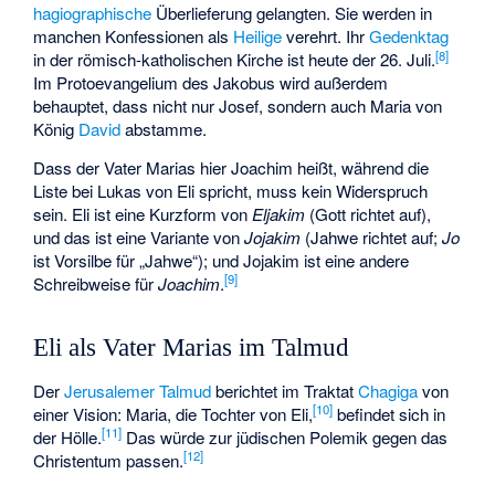
hagiographische
Überlieferung gelangten. Sie werden in
manchen Konfessionen als
Heilige
verehrt. Ihr
Gedenktag
[
8
]
in der römisch-katholischen Kirche ist heute der 26. Juli.
Im Protoevangelium des Jakobus wird außerdem
behauptet, dass nicht nur Josef, sondern auch Maria von
König
David
abstamme.
Dass der Vater Marias hier Joachim heißt, während die
Liste bei Lukas von Eli spricht, muss kein Widerspruch
sein. Eli ist eine Kurzform von
Eljakim
(Gott richtet auf),
und das ist eine Variante von
Jojakim
(Jahwe richtet auf;
Jo
ist Vorsilbe für „Jahwe“); und Jojakim ist eine andere
[
9
]
Schreibweise für
Joachim
.
Eli als Vater Marias im Talmud
Der
Jerusalemer Talmud
berichtet im Traktat
Chagiga
von
[
10
]
einer Vision: Maria, die Tochter von Eli,
befindet sich in
[
11
]
der Hölle.
Das würde zur jüdischen Polemik gegen das
[
12
]
Christentum passen.