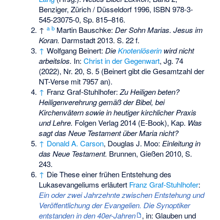
Benziger, Zürich / Düsseldorf 1996,
ISBN 978-3-
545-23075-0
, Sp. 815–816.
a
b
↑
Martin Bauschke:
Der Sohn Marias. Jesus im
Koran.
Darmstadt 2013. S. 22 f.
↑
Wolfgang Beinert:
Die
Knotenlöserin
wird nicht
arbeitslos.
In:
Christ in der Gegenwart
, Jg. 74
(2022), Nr. 20, S. 5 (Beinert gibt die Gesamtzahl der
NT-Verse mit 7957 an).
↑
Franz Graf-Stuhlhofer:
Zu Heiligen beten?
Heiligenverehrung gemäß der Bibel, bei
Kirchenvätern sowie in heutiger kirchlicher Praxis
und Lehre.
Folgen Verlag 2014 (E-Book), Kap.
Was
sagt das Neue Testament über Maria nicht?
↑
Donald A. Carson
, Douglas J. Moo:
Einleitung in
das Neue Testament.
Brunnen, Gießen 2010, S.
243.
↑
Die These einer frühen Entstehung des
Lukasevangeliums erläutert
Franz Graf-Stuhlhofer
:
Ein oder zwei Jahrzehnte zwischen Entstehung und
Veröffentlichung der Evangelien. Die Synoptiker
entstanden in den 40er-Jahren
, in: Glauben und