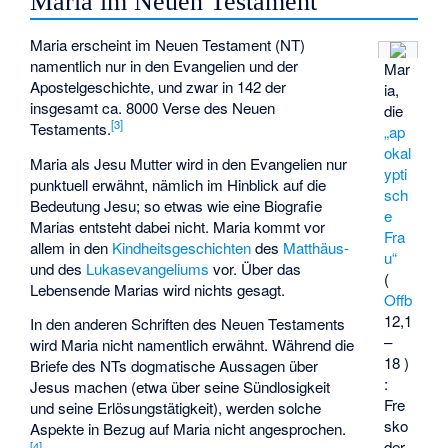
Maria im Neuen Testament
Maria erscheint im Neuen Testament (NT)
namentlich nur in den Evangelien und der
Mar
Apostelgeschichte, und zwar in 142 der
ia,
insgesamt ca. 8000 Verse des Neuen
die
[
3
]
Testaments.
„ap
okal
Maria als Jesu Mutter wird in den Evangelien nur
ypti
punktuell erwähnt, nämlich im Hinblick auf die
sch
Bedeutung Jesu; so etwas wie eine Biografie
e
Marias entsteht dabei nicht. Maria kommt vor
Fra
allem in den
Kindheitsgeschichten
des
Matthäus-
u“
und des
Lukasevangeliums
vor. Über das
(
Lebensende Marias wird nichts gesagt.
Offb
12,1
In den anderen Schriften des Neuen Testaments
–
wird Maria nicht namentlich erwähnt. Während die
18 )
Briefe des NTs dogmatische Aussagen über
:
Jesus machen (etwa über seine Sündlosigkeit
Fre
und seine Erlösungstätigkeit), werden solche
sko
Aspekte in Bezug auf Maria nicht angesprochen.
der
[
4
]