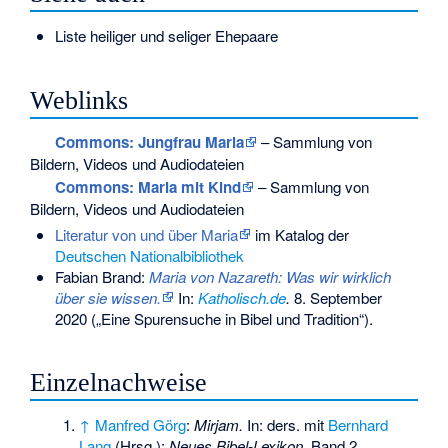
Liste heiliger und seliger Ehepaare
Weblinks
Commons
: Jungfrau Maria
– Sammlung von
Bildern, Videos und Audiodateien
Commons
: Maria mit Kind
– Sammlung von
Bildern, Videos und Audiodateien
Literatur von und über Maria
im Katalog der
Deutschen Nationalbibliothek
Fabian Brand:
Maria von Nazareth: Was wir wirklich
über sie wissen.
In:
Katholisch.de
.
8. September
2020 („Eine Spurensuche in Bibel und Tradition“).
Einzelnachweise
↑
Manfred Görg
:
Mirjam.
In: ders. mit
Bernhard
Lang
(Hrsg.):
Neues Bibel-Lexikon
, Band 2,