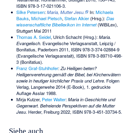
ISBN 978-3-17-021106-3
.
Silke Petersen
:
Maria, Mutter Jesu.
In:
Michaela
Bauks
,
Michael Pietsch
,
Stefan Alkier
(Hrsg.):
Das
wissenschaftliche Bibellexikon im Internet
(WiBiLex),
Stuttgart Mai 2011
Thomas A. Seidel
, Ulrich Schacht (Hrsg.):
Maria.
Evangelisch.
Evangelische Verlagsanstalt, Leipzig /
Bonifatius, Paderborn 2011,
ISBN 978-3-374-02884-9
(Evangelische Verlagsanstalt),
ISBN 978-3-89710-498-
3
(Bonifatius).
Franz Graf-Stuhlhofer
:
Zu Heiligen beten?
Heiligenverehrung gemäß der Bibel, bei Kirchenvätern
sowie in heutiger kirchlicher Praxis und Lehre.
Folgen
Verlag, Langerwehe 2014 (E-Book), 1. gedruckte
Auflage Asslar 1988.
Mirja Kutzer
,
Peter Walter
:
Maria in Geschichte und
Gegenwart. Befreiende Perspektiven auf die Mutter
Jesu
. Herder, Freiburg 2022,
ISBN 978-3-451-33734-5
.
Siehe auch