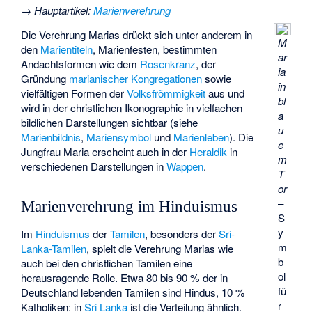
→
Hauptartikel
:
Marienverehrung
Die Verehrung Marias drückt sich unter anderem in
M
den
Marientiteln
, Marienfesten, bestimmten
ar
Andachtsformen wie dem
Rosenkranz
, der
ia
Gründung
marianischer Kongregationen
sowie
in
vielfältigen Formen der
Volksfrömmigkeit
aus und
bl
wird in der christlichen Ikonographie in vielfachen
a
bildlichen Darstellungen sichtbar (siehe
u
Marienbildnis
,
Mariensymbol
und
Marienleben
). Die
e
Jungfrau Maria erscheint auch in der
Heraldik
in
m
verschiedenen Darstellungen in
Wappen
.
T
or
–
Marienverehrung im Hinduismus
S
y
Im
Hinduismus
der
Tamilen
, besonders der
Sri-
m
Lanka-Tamilen
, spielt die Verehrung Marias wie
b
auch bei den christlichen Tamilen eine
ol
herausragende Rolle. Etwa 80 bis 90 % der in
fü
Deutschland lebenden Tamilen sind Hindus, 10 %
r
Katholiken; in
Sri Lanka
ist die Verteilung ähnlich.