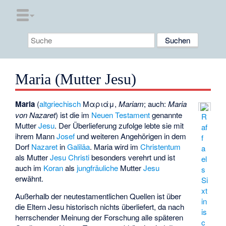
Maria (Mutter Jesu)
Maria
(
altgriechisch
Μαριάμ
,
Mariam
; auch:
Maria
von Nazaret
) ist die im
Neuen Testament
genannte
R
Mutter
Jesu
. Der Überlieferung zufolge lebte sie mit
af
ihrem Mann
Josef
und weiteren Angehörigen in dem
f
Dorf
Nazaret
in
Galiläa
. Maria wird im
Christentum
a
als Mutter
Jesu Christi
besonders verehrt und ist
el
auch im
Koran
als
jungfräuliche
Mutter
Jesu
s
erwähnt.
Si
xt
Außerhalb der neutestamentlichen Quellen ist über
in
die Eltern Jesu historisch nichts überliefert, da nach
is
herrschender Meinung der Forschung alle späteren
c