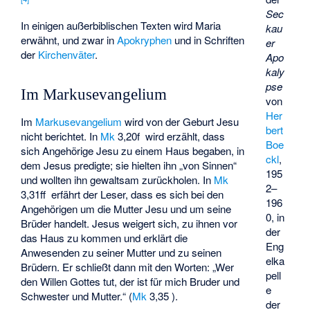
Sec
In einigen außerbiblischen Texten wird Maria
kau
erwähnt, und zwar in
Apokryphen
und in Schriften
er
der
Kirchenväter
.
Apo
kaly
pse
Im Markusevangelium
von
Her
Im
Markusevangelium
wird von der Geburt Jesu
bert
nicht berichtet. In
Mk
3,20f wird erzählt, dass
Boe
sich Angehörige Jesu zu einem Haus begaben, in
ckl
,
dem Jesus predigte; sie hielten ihn „von Sinnen“
195
und wollten ihn gewaltsam zurückholen. In
Mk
2–
3,31ff erfährt der Leser, dass es sich bei den
196
Angehörigen um die Mutter Jesu und um seine
0, in
Brüder handelt. Jesus weigert sich, zu ihnen vor
der
das Haus zu kommen und erklärt die
Eng
Anwesenden zu seiner Mutter und zu seinen
elka
Brüdern. Er schließt dann mit den Worten: „Wer
pell
den Willen Gottes tut, der ist für mich Bruder und
e
Schwester und Mutter.“ (
Mk
3,35 ).
der