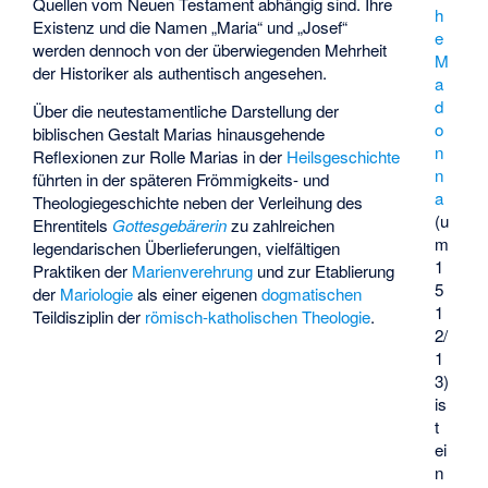
Quellen vom Neuen Testament abhängig sind. Ihre
h
Existenz und die Namen „Maria“ und „Josef“
e
werden dennoch von der überwiegenden Mehrheit
M
der Historiker als authentisch angesehen.
a
d
Über die neutestamentliche Darstellung der
o
biblischen Gestalt Marias hinausgehende
n
Reflexionen zur Rolle Marias in der
Heilsgeschichte
n
führten in der späteren Frömmigkeits- und
a
Theologiegeschichte neben der Verleihung des
(u
Ehrentitels
Gottesgebärerin
zu zahlreichen
m
legendarischen Überlieferungen, vielfältigen
1
Praktiken der
Marienverehrung
und zur Etablierung
5
der
Mariologie
als einer eigenen
dogmatischen
1
Teildisziplin der
römisch-katholischen Theologie
.
2/
1
3)
is
t
ei
n