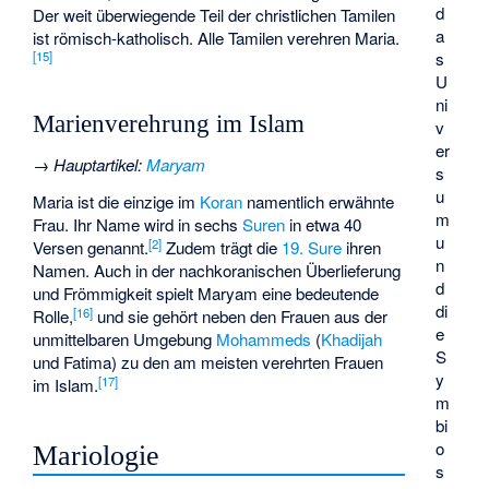
d
Der weit überwiegende Teil der christlichen Tamilen
a
ist römisch-katholisch. Alle Tamilen verehren Maria.
s
[
15
]
U
ni
Marienverehrung im Islam
v
er
→
Hauptartikel
:
Maryam
s
u
Maria ist die einzige im
Koran
namentlich erwähnte
m
Frau. Ihr Name wird in sechs
Suren
in etwa 40
u
[
2
]
Versen genannt.
Zudem trägt die
19. Sure
ihren
n
Namen. Auch in der nachkoranischen Überlieferung
d
und Frömmigkeit spielt Maryam eine bedeutende
di
[
16
]
Rolle,
und sie gehört neben den Frauen aus der
e
unmittelbaren Umgebung
Mohammeds
(
Khadijah
S
und
Fatima
) zu den am meisten verehrten Frauen
y
[
17
]
im Islam.
m
bi
o
Mariologie
s