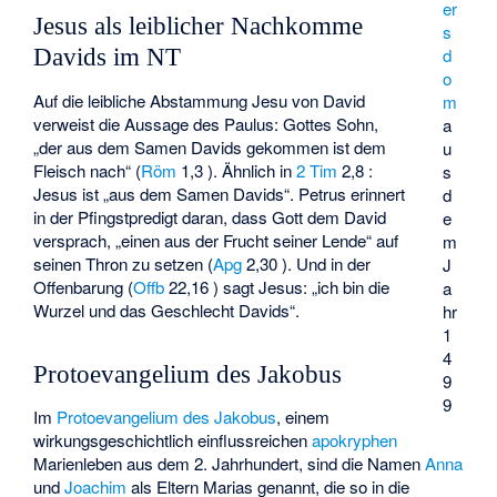
er
Jesus als leiblicher Nachkomme
s
Davids im NT
d
o
Auf die leibliche Abstammung Jesu von David
m
verweist die Aussage des Paulus: Gottes Sohn,
a
„der aus dem Samen Davids gekommen ist dem
u
Fleisch nach“ (
Röm
1,3 ). Ähnlich in
2 Tim
2,8 :
s
Jesus ist „aus dem Samen Davids“. Petrus erinnert
d
in der Pfingstpredigt daran, dass Gott dem David
e
versprach, „einen aus der Frucht seiner Lende“ auf
m
seinen Thron zu setzen (
Apg
2,30 ). Und in der
J
Offenbarung (
Offb
22,16 ) sagt Jesus: „ich bin die
a
Wurzel und das Geschlecht Davids“.
hr
1
4
Protoevangelium des Jakobus
9
9
Im
Protoevangelium des Jakobus
, einem
wirkungsgeschichtlich einflussreichen
apokryphen
Marienleben aus dem 2. Jahrhundert, sind die Namen
Anna
und
Joachim
als Eltern Marias genannt, die so in die