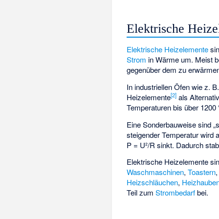
Elektrische Heiz
Elektrische
Heizelemente
sin
Strom
in Wärme um. Meist be
gegenüber dem zu erwärmenden
In industriellen Öfen wie z. 
[2]
Heizelemente
als Alternat
Temperaturen bis über 1200 
Eine Sonderbauweise sind „
steigender Temperatur wird 
P = U²/R sinkt. Dadurch stabi
Elektrische Heizelemente sin
Waschmaschinen
,
Toastern
Heizschläuchen
,
Heizhaube
Teil zum
Strombedarf
bei.