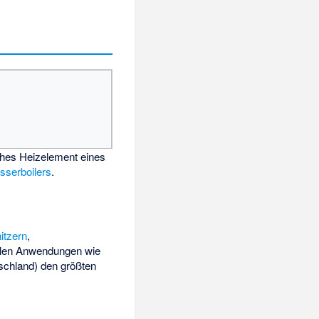
ches Heizelement eines
serboilers
.
itzern
,
iellen Anwendungen wie
tschland) den größten