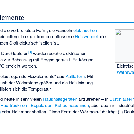
elemente
d die verbreitetste Form, sie wandeln
elektrischen
inhalten sie eine stromdurchflossene
Heizwendel
, die
 Stoff elektrisch isoliert ist.
[1]
B. Durchlauföfen
werden solche elektrischen
ive zur Beheizung mit Erdgas genutzt. Es können
°C erreicht werden.
Elektris
Warmwas
selbstregelnde Heizelemente“ aus
Kaltleitern
. Mit
auch der Widerstand größer und die Heizleistung
lisiert sich die Temperatur.
d heute in sehr vielen
Haushaltsgeräten
anzutreffen – in
Durchlauferh
,
Haartrocknern
,
Bügeleisen
,
Kaffeemaschinen
, aber auch in industr
n
oder
Heizmanschetten
. Diese Form der
Wärmezufuhr
trägt (in Deu