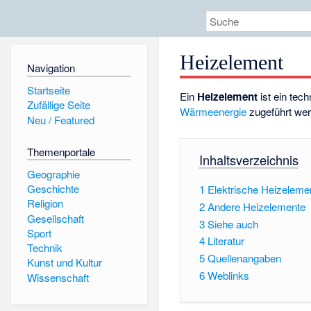
Heizelement
Navigation
Startseite
Ein
Heizelement
ist ein tec
Zufällige Seite
Wärmeenergie
zugeführt we
Neu / Featured
Themenportale
Inhaltsverzeichnis
Geographie
Geschichte
1
Elektrische Heizeleme
Religion
2
Andere Heizelemente
Gesellschaft
3
Siehe auch
Sport
4
Literatur
Technik
5
Quellenangaben
Kunst und Kultur
6
Weblinks
Wissenschaft