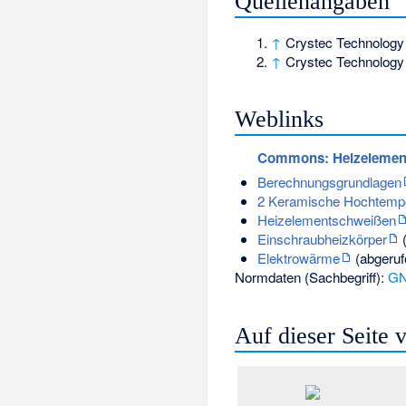
Quellenangaben
↑
Crystec Technolog
↑
Crystec Technolog
Weblinks
Commons
: Heizelemen
Berechnungsgrundlagen
2 Keramische Hochtempe
Heizelementschweißen
Einschraubheizkörper
(
Elektrowärme
(abgeruf
Normdaten (Sachbegriff):
G
Auf dieser Seite