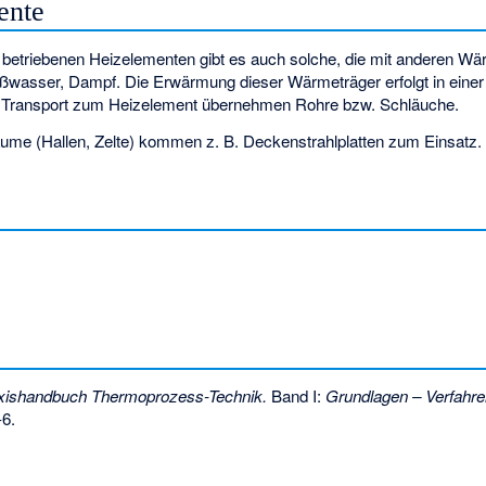
ente
h betriebenen Heizelementen gibt es auch solche, die mit anderen Wä
ißwasser, Dampf. Die Erwärmung dieser Wärmeträger erfolgt in einer 
n Transport zum Heizelement übernehmen Rohre bzw. Schläuche.
äume (Hallen, Zelte) kommen z. B.
Deckenstrahlplatten
zum Einsatz.
xishandbuch Thermoprozess-Technik.
Band I:
Grundlagen – Verfahre
-6
.