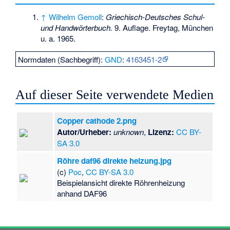
↑
Wilhelm Gemoll
:
Griechisch-Deutsches Schul-
und Handwörterbuch.
9. Auflage. Freytag, München
u. a. 1965.
Normdaten (Sachbegriff):
GND
:
4163451-2
Auf dieser Seite verwendete Medien
Copper cathode 2.png
Autor/Urheber:
unknown
,
Lizenz:
CC BY-
SA 3.0
Röhre daf96 direkte heizung.jpg
(c)
Poc
,
CC BY-SA 3.0
Beispielansicht direkte Röhrenheizung
anhand DAF96