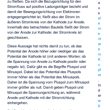
zu fließen. Da sich die Bezugsrichtung für den
a
Stromfluss auf positive Ladungsträger bezieht und
u
damit der Bewegungsrichtung von Elektronen
s
entgegengerichtet ist, fließt also der Strom im
el
äußeren Stromkreis von der Kathode zur Anode.
e
Innerhalb des betrachteten Bauteils fließt der Strom
m
von der Anode zur Kathode; der Stromkreis ist
e
geschlossen.
nt
ar
Diese Aussage hat nichts damit zu tun, ob das
e
Potential der Anode höher oder niedriger als das
m
Potential der Kathode ist (mit anderen Worten: ob
K
die Spannung von Anode zu Kathode positiv oder
u
negativ ist). Dafür gibt es die Begriffe Pluspol und
pf
Minuspol. Dabei ist das Potential des Pluspols
er
immer höher als das Potential des Minuspols.
.
Daher ist die Spannung vom Pluspol zum Minuspol
In
immer größer als null. Damit geben Pluspol und
d
Minuspol die Spannungsrichtung an, während
er
Anode und Kathode mit der Stromrichtung
w
einhergehen.
ä