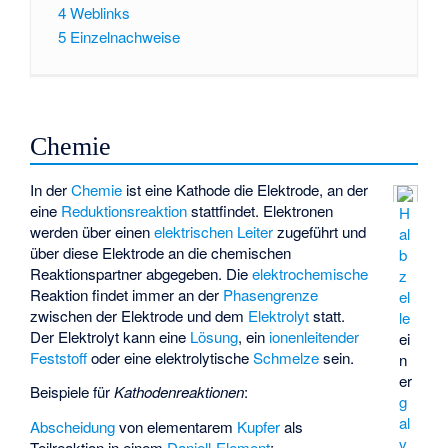
4
Weblinks
5
Einzelnachweise
Chemie
In der
Chemie
ist eine Kathode die Elektrode, an der
eine
Reduktionsreaktion
stattfindet. Elektronen
H
werden über einen
elektrischen Leiter
zugeführt und
al
über diese Elektrode an die chemischen
b
Reaktionspartner abgegeben. Die
elektrochemische
z
Reaktion findet immer an der
Phasengrenze
el
zwischen der Elektrode und dem
Elektrolyt
statt.
le
Der Elektrolyt kann eine
Lösung
, ein
ionenleitender
ei
Feststoff
oder eine elektrolytische
Schmelze
sein.
n
er
Beispiele für
Kathodenreaktionen
:
g
al
Abscheidung
von elementarem
Kupfer
als
v
Teilreaktion in einem
Daniell-Element
: