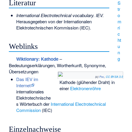
Literatur
S
tr
International Electrotechnical vocabulary. IEV.
o
Herausgegeben von der Internationalen
m
Elektrotechnischen Kommission (IEC).
ri
c
ht
Weblinks
u
n
g
Wiktionary: Kathode
–
Bedeutungserklärungen, Wortherkunft, Synonyme,
Übersetzungen
(c)
Poc
,
CC BY-SA 3.0
Das IEV im
Kathode (glühender Draht) in
Internet
einer
Elektronenröhre
internationales
Elektrotechnische
s Wörterbuch der
International Electrotechnical
Commission
(IEC)
Einzelnachweise