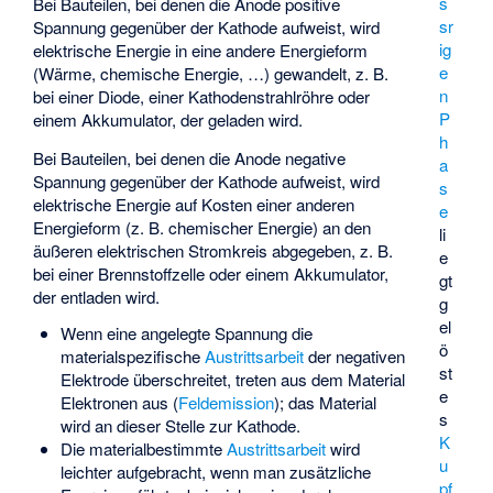
s
Bei Bauteilen, bei denen die Anode positive
sr
Spannung gegenüber der Kathode aufweist, wird
ig
elektrische Energie in eine andere Energieform
e
(Wärme, chemische Energie, …) gewandelt, z. B.
n
bei einer Diode, einer Kathodenstrahlröhre oder
P
einem Akkumulator, der geladen wird.
h
Bei Bauteilen, bei denen die Anode negative
a
Spannung gegenüber der Kathode aufweist, wird
s
elektrische Energie auf Kosten einer anderen
e
Energieform (z. B. chemischer Energie) an den
li
äußeren elektrischen Stromkreis abgegeben, z. B.
e
bei einer Brennstoffzelle oder einem Akkumulator,
gt
der entladen wird.
g
el
Wenn eine angelegte Spannung die
ö
materialspezifische
Austrittsarbeit
der negativen
st
Elektrode überschreitet, treten aus dem Material
e
Elektronen aus (
Feldemission
); das Material
s
wird an dieser Stelle zur Kathode.
K
Die materialbestimmte
Austrittsarbeit
wird
u
leichter aufgebracht, wenn man zusätzliche
pf