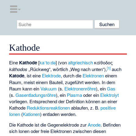
Kathode
Eine
Kathode
[
kaˈtoːdə
] (von
altgriechisch
κάθοδος
[
1
]
káthodos
„Rückweg“, wörtlich „Weg nach unten“),
auch
Katode
, ist eine
Elektrode
, durch die
Elektronen
einem
Raum, meist einem Bauteil, zugeführt werden. In dem
Raum kann ein
Vakuum
(s.
Elektronenröhre
), ein
Gas
(s.
Gasentladungsröhre
), ein
Plasma
oder ein
Elektrolyt
vorliegen. Entsprechend der Definition können an einer
Kathode
Reduktionsreaktionen
ablaufen, z. B.
positive
Ionen
(
Kationen
) entladen werden.
Die Kathode ist die Gegenelektrode zur
Anode
. Befinden
sich Ionen oder freie Elektronen zwischen diesen