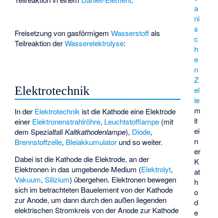
a
ni
s
Freisetzung von gasförmigem
Wasserstoff
als
c
Teilreaktion der
Wasserelektrolyse
:
h
e
n
Z
Elektrotechnik
el
le
m
In der
Elektrotechnik
ist die Kathode eine Elektrode
it
einer
Elektronenstrahlröhre
,
Leuchtstofflampe
(mit
ei
dem Spezialfall
Kaltkathodenlampe
),
Diode
,
n
Brennstoffzelle
,
Bleiakkumulator
und so weiter.
er
Dabei ist die Kathode die Elektrode, an der
K
Elektronen in das umgebende Medium (
Elektrolyt
,
at
Vakuum
,
Silizium
) übergehen. Elektronen bewegen
h
sich im betrachteten Bauelement von der Kathode
o
zur Anode, um dann durch den außen liegenden
d
elektrischen Stromkreis von der Anode zur Kathode
e