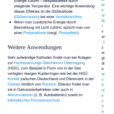
Energie zuführt – beispielsweise durch
er
steigende Temperatur. Eine wichtige Anwendung
s
dieses Effektes ist die Glühkathode
ul
(
Glühemission
) bei einer
Verstärkerröhre
.
fa
Wenn man zusätzliche Energie durch
t
Bestrahlung mit Licht zuführt, spricht man von
v
einer
Photokathode
(vergl.
Photoeffekt
).
or
. i
Weitere Anwendungen
z
ei
Sehr aufwändige Kathoden findet man bei Anlagen
gt
zur
Hochspannungs-Gleichstrom-Übertragung
di
(HGÜ), zum Beispiel in Form von in der See
e
verlegten riesigen Kupferringen wie bei der HGÜ
te
Kontek
zwischen Deutschland und Dänemark in der
c
Ostsee
nördlich von
Rostock
. Ebenso findet man
h
sie in Galvanisierbetrieben oder auch in
ni
Akkumulatoren
(z. B. Autobatterien) sowie im
s
kathodischen Korrosionsschutz
.
c
h
e