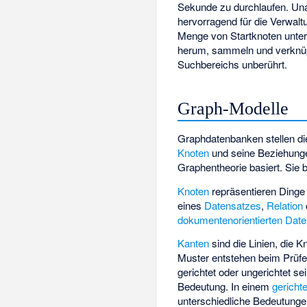
Sekunde zu durchlaufen. U
hervorragend für die Verwal
Menge von Startknoten unte
herum, sammeln und verknüp
Suchbereichs unberührt.
Graph-Modelle
Graphdatenbanken stellen die
Knoten
und seine Beziehung
Graphentheorie basiert. Sie
Knoten
repräsentieren Dinge
eines
Datensatzes
,
Relation
dokumentenorientierten Dat
Kanten
sind die Linien, die 
Muster entstehen beim Prüfe
gerichtet oder ungerichtet se
Bedeutung. In einem
gericht
unterschiedliche Bedeutunge