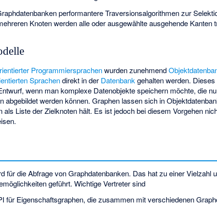
phdatenbanken performantere Traversionsalgorithmen zur Selekti
ehreren Knoten werden alle oder ausgewählte ausgehende Kanten tr
odelle
rientierter
Programmiersprachen
wurden zunehmend
Objektdatenba
ientierten Sprachen
direkt in der
Datenbank
gehalten werden. Dieses 
ntwurf, wenn man komplexe Datenobjekte speichern möchte, die nur
ren abgebildet werden können. Graphen lassen sich in Objektdatenba
ls Liste der Zielknoten hält. Es ist jedoch bei diesem Vorgehen nic
isen.
rd für die Abfrage von Graphdatenbanken. Das hat zu einer Vielzahl u
öglichkeiten geführt. Wichtige Vertreter sind
API für Eigenschaftsgraphen, die zusammen mit verschiedenen Grap