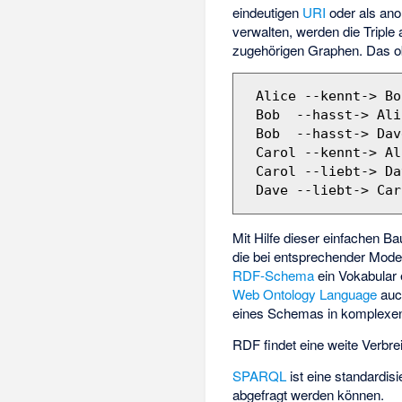
eindeutigen
URI
oder als ano
verwalten, werden die Triple
zugehörigen Graphen. Das obe
 Alice --kennt-> Bob

 Bob  --hasst-> Alice

 Bob  --hasst-> Dave

 Carol --kennt-> Alice

 Carol --liebt-> Dave

Mit Hilfe dieser einfachen B
die bei entsprechender Mode
RDF-Schema
ein Vokabular
Web Ontology Language
auch
eines Schemas in komplexen 
RDF findet eine weite Verbre
SPARQL
ist eine standardis
abgefragt werden können.