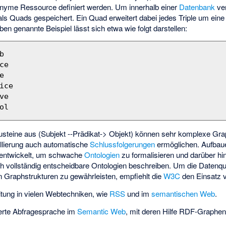
nyme Ressource definiert werden. Um innerhalb einer
Datenbank
ve
 als Quads gespeichert. Ein Quad erweitert dabei jedes Triple um ein
n genannte Beispiel lässt sich etwa wie folgt darstellen:
austeine aus (Subjekt --Prädikat-> Objekt) können sehr komplexe Gr
llierung auch automatische
Schlussfolgerungen
ermöglichen. Aufbau
 entwickelt, um schwache
Ontologien
zu formalisieren und darüber hi
 vollständig entscheidbare Ontologien beschreiben. Um die Datenqua
Graphstrukturen zu gewährleisten, empfiehlt die
W3C
den Einsatz 
itung in vielen Webtechniken, wie
RSS
und im
semantischen Web
.
ierte Abfragesprache im
Semantic Web
, mit deren Hilfe RDF-Graphen 