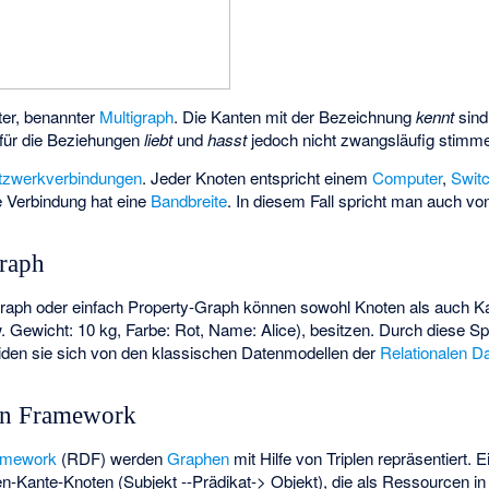
eter, benannter
Multigraph
. Die Kanten mit der Bezeichnung
kennt
sind
 für die Beziehungen
liebt
und
hasst
jedoch nicht zwangsläufig stimm
tzwerkverbindungen
. Jeder Knoten entspricht einem
Computer
,
Swit
e Verbindung hat eine
Bandbreite
. In diesem Fall spricht man auch v
raph
raph oder einfach Property-Graph können sowohl Knoten als auch K
 Gewicht: 10 kg, Farbe: Rot, Name: Alice), besitzen. Durch diese Spe
den sie sich von den klassischen Datenmodellen der
Relationalen 
on Framework
ramework
(RDF) werden
Graphen
mit Hilfe von Triplen repräsentiert. E
-Kante-Knoten (Subjekt --Prädikat-> Objekt), die als Ressourcen in