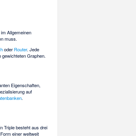
 im Allgemeinen
en muss.
ch
oder
Router
. Jede
on gewichteten Graphen.
anten Eigenschaften,
zialisierung auf
Datenbanken
.
in Triple besteht aus drei
 Form einer weltweit