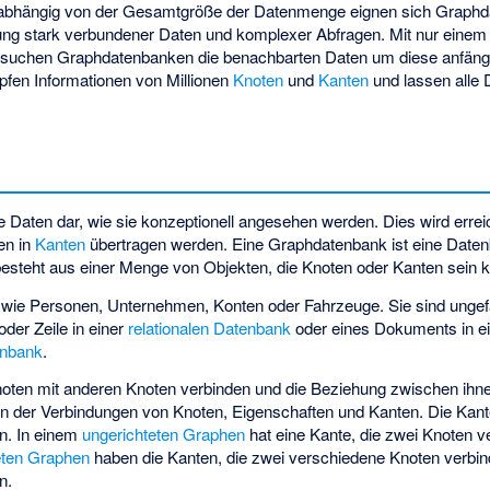
nabhängig von der Gesamtgröße der Datenmenge eignen sich Graph
tung stark verbundener Daten und komplexer Abfragen. Mit nur einem
rsuchen Graphdatenbanken die benachbarten Daten um diese anfängl
fen Informationen von Millionen
Knoten
und
Kanten
und lassen alle 
 Daten dar, wie sie konzeptionell angesehen werden. Dies wird erreic
en in
Kanten
übertragen werden. Eine Graphdatenbank ist eine Daten
 besteht aus einer Menge von Objekten, die Knoten oder Kanten sein 
 wie Personen, Unternehmen, Konten oder Fahrzeuge. Sie sind ungef
oder Zeile in einer
relationalen Datenbank
oder eines Dokuments in e
enbank
.
Knoten mit anderen Knoten verbinden und die Beziehung zwischen ihnen
n der Verbindungen von Knoten, Eigenschaften und Kanten. Die Kan
in. In einem
ungerichteten Graphen
hat eine Kante, die zwei Knoten ve
eten Graphen
haben die Kanten, die zwei verschiedene Knoten verbin
n.