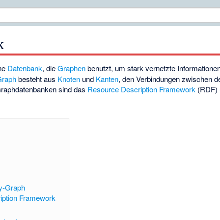
k
ine
Datenbank
, die
Graphen
benutzt, um stark vernetzte Informationen
Graph
besteht aus
Knoten
und
Kanten
, den Verbindungen zwischen d
Graphdatenbanken sind das
Resource Description Framework
(RDF) 
ty-Graph
iption Framework