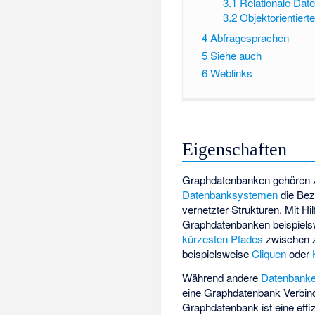
3.1
Relationale Dat
3.2
Objektorientiert
4
Abfragesprachen
5
Siehe auch
6
Weblinks
Eigenschaften
Graphdatenbanken gehören
Datenbanksystemen
die Bez
vernetzter Strukturen. Mit Hil
Graphdatenbanken beispiels
kürzesten Pfades
zwischen z
beispielsweise
Cliquen
oder
Während andere
Datenbank
eine Graphdatenbank Verbind
Graphdatenbank ist eine effi