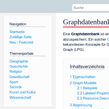
Graphdatenban
Navigation
Startseite
Eine
Graphdatenbank
ist e
Zufällige Seite
abzuspeichern. Ein solcher
Neu / Featured
bekanntesten Konzepte für 
Graph (LPG).
Themenportale
Geographie
Inhaltsverzeichnis
Geschichte
Religion
Gesellschaft
1
Eigenschaften
Sport
2
Graph-Modelle
Technik
2.1
Beispiele
Kunst und Kultur
2.2
Labeled-Proper
Wissenschaft
2.3
Resource Descr
3
Abgrenzung