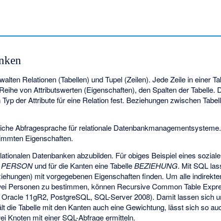
anken
alten Relationen (Tabellen) und Tupel (Zeilen). Jede Zeile in einer Ta
 Reihe von Attributswerten (Eigenschaften), den Spalten der Tabelle.
n Typ der Attribute für eine Relation fest. Beziehungen zwischen Tabe
eitliche Abfragesprache für relationale Datenbankmanagementsysteme.
stimmten Eigenschaften.
elationalen Datenbanken abzubilden. Für obiges Beispiel eines sozia
e
PERSON
und für die Kanten eine Tabelle
BEZIEHUNG
. Mit SQL las
iehungen) mit vorgegebenen Eigenschaften finden. Um alle indirekte
wei Personen zu bestimmen, können Recursive Common Table Expre
, Oracle 11gR2, PostgreSQL, SQL-Server 2008). Damit lassen sich uni
 die Tabelle mit den Kanten auch eine Gewichtung, lässt sich so au
i Knoten mit einer SQL-Abfrage ermitteln.