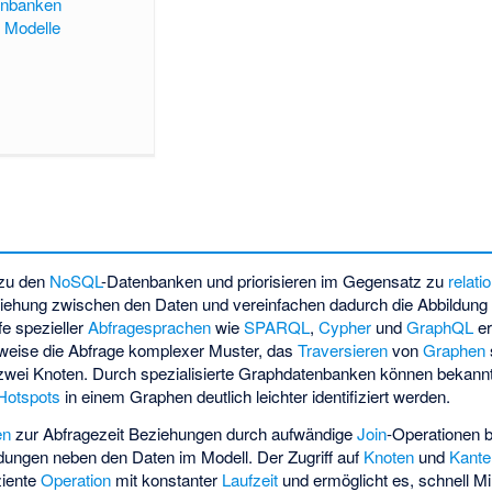
enbanken
e Modelle
 zu den
NoSQL
-Datenbanken und priorisieren im Gegensatz zu
relati
iehung zwischen den Daten und vereinfachen dadurch die Abbildun
fe spezieller
Abfragesprachen
wie
SPARQL
,
Cypher
und
GraphQL
er
weise die Abfrage komplexer Muster, das
Traversieren
von
Graphen
wei Knoten. Durch spezialisierte Graphdatenbanken können bekannt
Hotspots
in einem Graphen deutlich leichter identifiziert werden.
en
zur Abfragezeit Beziehungen durch aufwändige
Join
-Operationen 
ungen neben den Daten im Modell. Der Zugriff auf
Knoten
und
Kante
ziente
Operation
mit konstanter
Laufzeit
und ermöglicht es, schnell Mi