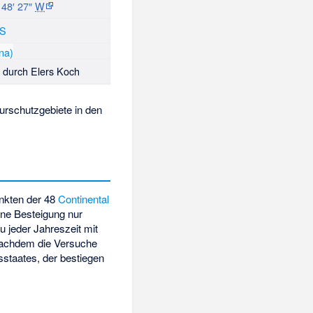
 48′ 27″
W
S
 durch Elers Koch
urschutzgebiete in den
unkten der 48
Continental
ine Besteigung nur
u jeder Jahreszeit mit
nachdem die Versuche
sstaates, der bestiegen