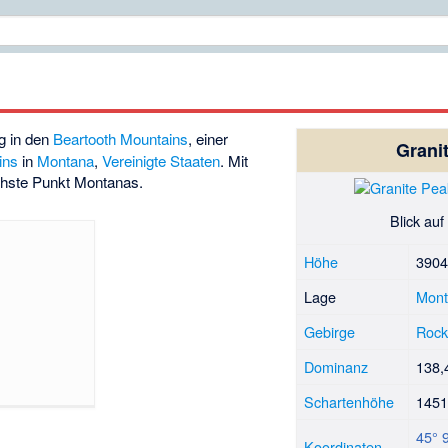
rg in den
Beartooth Mountains
, einer
Grani
ins
in
Montana
,
Vereinigte Staaten
. Mit
chste Punkt Montanas.
Blick auf
Höhe
390
Lage
Mon
Gebirge
Rock
Dominanz
138,
Schartenhöhe
145
45° 
Koordinaten