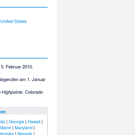
,
United States
5. Februar 2010
.
bgerufen am 1. Januar
e Highpoints
. Colorado
ten
ida
|
Georgia
|
Hawaii
|
Maine
|
Maryland
|
ebraska
|
Nevada
|