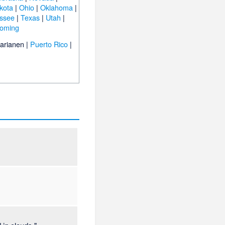
kota
|
Ohio
|
Oklahoma
|
ssee
|
Texas
|
Utah
|
oming
Marianen
|
Puerto Rico
|