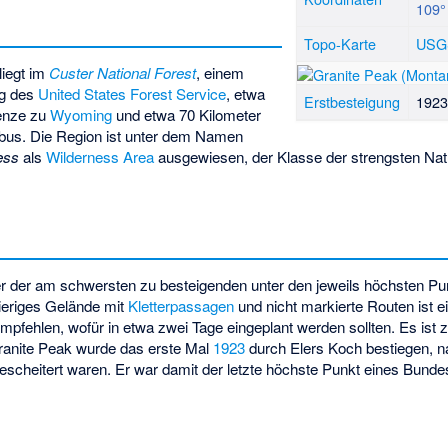
109°
Topo-Karte
USG
liegt im
Custer National Forest
, einem
ng des
United States Forest Service
, etwa
Erstbesteigung
1923
renze zu
Wyoming
und etwa 70 Kilometer
bus
. Die Region ist unter dem Namen
ess
als
Wilderness Area
ausgewiesen, der Klasse der strengsten Nat
ner der am schwersten zu besteigenden unter den jeweils höchsten P
eriges Gelände mit
Kletterpassagen
und nicht markierte Routen ist e
mpfehlen, wofür in etwa zwei Tage eingeplant werden sollten. Es ist z
anite Peak wurde das erste Mal
1923
durch Elers Koch bestiegen, 
gescheitert waren. Er war damit der letzte höchste Punkt eines Bunde