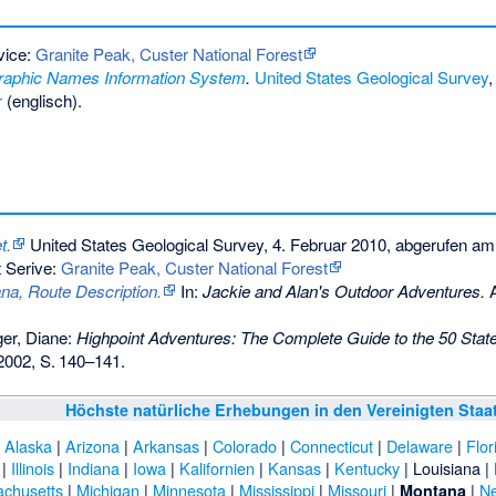
vice:
Granite Peak, Custer National Forest
aphic Names Information System
.
United States Geological Survey
r
(englisch).
t.
United States Geological Survey, 4. Februar 2010,
abgerufen am 
t Serive:
Granite Peak, Custer National Forest
na, Route Description.
In:
Jackie and Alan's Outdoor Adventures.
A
ger, Diane:
Highpoint Adventures: The Complete Guide to the 50 Stat
 2002,
S.
140–141
.
Höchste natürliche Erhebungen in den Vereinigten Staa
|
Alaska
|
Arizona
|
Arkansas
|
Colorado
|
Connecticut
|
Delaware
|
Flor
|
Illinois
|
Indiana
|
Iowa
|
Kalifornien
|
Kansas
|
Kentucky
|
Louisiana
|
chusetts
|
Michigan
|
Minnesota
|
Mississippi
|
Missouri
|
|
N
Montana