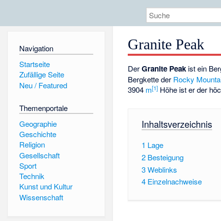
Granite Peak
Navigation
Startseite
Der
Granite Peak
ist ein Be
Zufällige Seite
Bergkette der
Rocky Mounta
Neu / Featured
[1]
3904
m
Höhe ist er der hö
Themenportale
Inhaltsverzeichnis
Geographie
Geschichte
Religion
1
Lage
Gesellschaft
2
Besteigung
Sport
3
Weblinks
Technik
4
Einzelnachweise
Kunst und Kultur
Wissenschaft