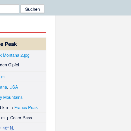
te Peak
 den Gipfel
4
m
tana
,
USA
y Mountains
4 km
→
Francs Peak
1 m
↓
Colter Pass
9′ 48″
N
,