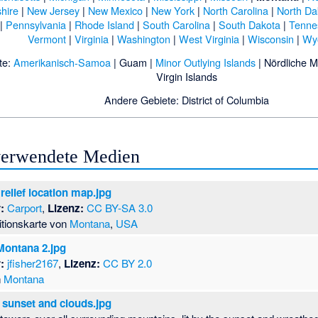
hire
|
New Jersey
|
New Mexico
|
New York
|
North Carolina
|
North Da
|
Pennsylvania
|
Rhode Island
|
South Carolina
|
South Dakota
|
Tenne
Vermont
|
Virginia
|
Washington
|
West Virginia
|
Wisconsin
|
Wy
te:
Amerikanisch-Samoa
|
Guam
|
Minor Outlying Islands
|
Nördliche 
Virgin Islands
Andere Gebiete:
District of Columbia
 verwendete Medien
elief location map.jpg
:
Carport
,
Lizenz:
CC BY-SA 3.0
tionskarte von
Montana
,
USA
Montana 2.jpg
:
jfisher2167
,
Lizenz:
CC BY 2.0
n
Montana
 sunset and clouds.jpg