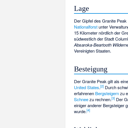
Lage
Der Gipfel des Granite Peak 
Nationalforst
unter Verwaltu
15 Kilometer nördlich der G
südwestlich der Stadt
Colum
Absaroka-Beartooth Wildern
Vereinigten Staaten.
Besteigung
Der Granite Peak gilt als ei
[2]
United States
.
Durch schwi
erfahrenen
Bergsteigern
zu e
[3]
Schnee
zu rechnen.
Der Gr
einiger anderer Bergsteiger 
[4]
wurde.