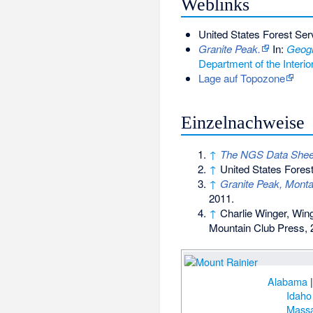
Weblinks
United States Forest Ser
Granite Peak.
In:
Geogr
Department of the Interio
Lage auf Topozone
Einzelnachweise
↑
The NGS Data Shee
↑
United States Fores
↑
Granite Peak, Monta
2011
.
↑
Charlie Winger, Win
Mountain Club Press,
Alabama
Idaho
Massa